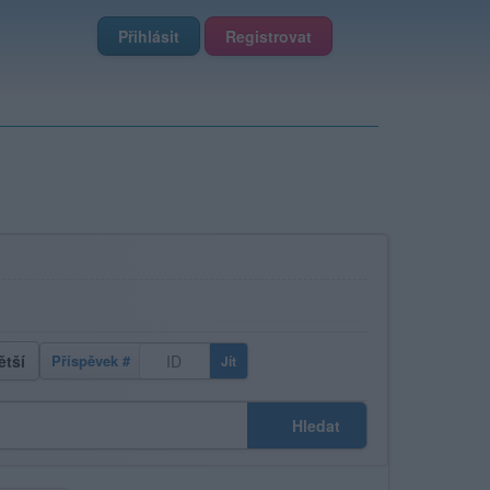
Přihlásit
Registrovat
ětší
Příspěvek #
Jít
Hledat