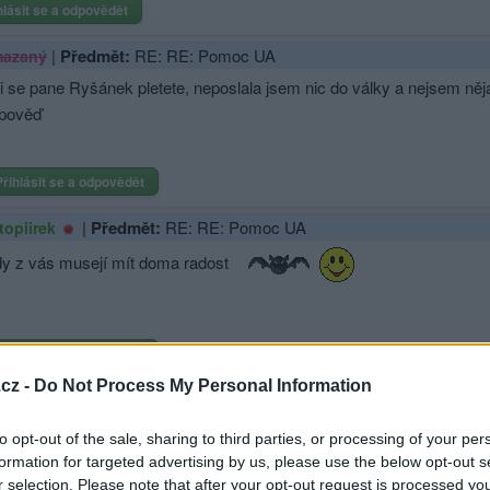
hlásit se a odpovědět
|
Předmět:
RE: RE: Pomoc UA
azaný
i se pane Ryšánek pletete, neposlala jsem nic do války a nejsem ně
pověď
Přihlásit se a odpovědět
|
Předmět:
RE: RE: Pomoc UA
topiirek
dy z vás musejí mít doma radost
Přihlásit se a odpovědět
cz -
Do Not Process My Personal Information
|
Předmět:
ný
to opt-out of the sale, sharing to third parties, or processing of your per
-al-kaida-islámský stát =toto všechno je utajovaná americká armáda
formation for targeted advertising by us, please use the below opt-out s
cé primitivní fanatiky a takto pomocí teroru usa pokoušejí se udržet sv
r selection. Please note that after your opt-out request is processed y