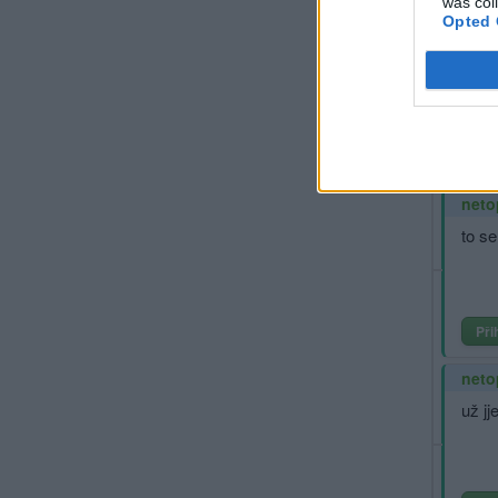
was col
Opted 
karl1
no v 
Při
neto
to se
Při
neto
už jj