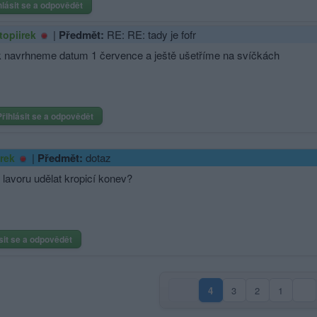
hlásit se a odpovědět
|
Předmět:
RE: RE: tady je fofr
topiirek
k navrhneme datum 1 července a ještě ušetříme na svíčkách
Přihlásit se a odpovědět
|
Předmět:
dotaz
irek
 lavoru udělat kropicí konev?
sit se a odpovědět
4
3
2
1
(aktuální strana)