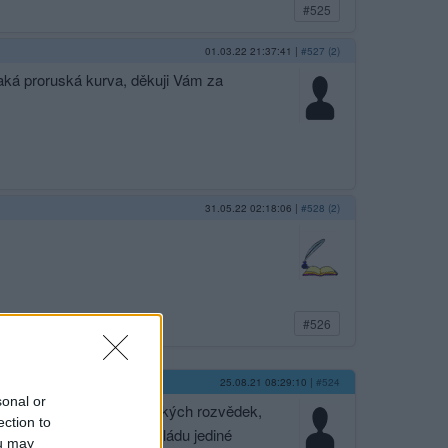
#525
01.03.22 21:37:41
|
#527 (2)
jaká proruská kurva, děkuji Vám za
31.05.22 02:18:06
|
#528 (2)
#526
25.08.21 08:29:10
|
#524
sonal or
 řízená důstojníky amerických rozvědek,
ection to
oji hegemonii, čili světovládu jediné
ou may