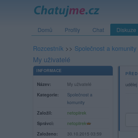
Domů
Profily
Chat
Diskuze
Rozcestník
>>
Společnost a komunity
My uživatelé
INFORMACE
PŘED
Název:
My uživatelé
udělej
Kategorie:
Společnost a
komunity
Založil:
netopiirek
Správci:
netopiirek
Založeno:
30.10.2015 03:59