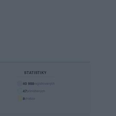
STATISTIKY
40 988
registrovaných
47
přihlášených
8
chatuje