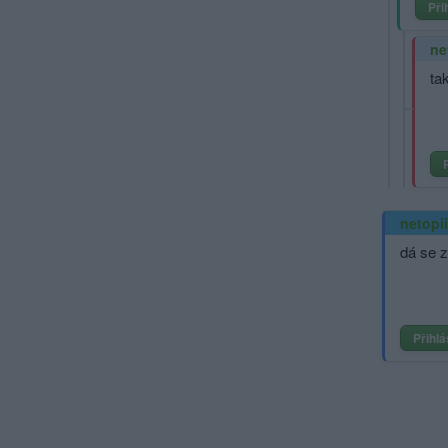
Při
ne
ta
netopi
dá se z
Přihlá