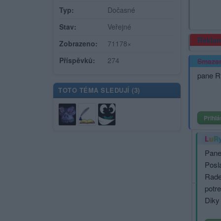
Typ:
Dočasné
Stav:
Veřejné
Rekla
Zobrazeno:
71178×
Příspěvků:
274
Smaza
pane Ry
TOTO TÉMA SLEDUJÍ (
3
)
Přihlá
LuR
Pane 
Posla
Rade
potr
Dik