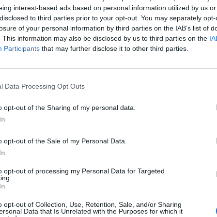
d planetou..avšak marně..toto už je americká tzv. labutí píseň...svět ř
eing interest-based ads based on personal information utilized by us or
60 let ukončují pro jeho extrémní nadspotřebu při již docházejících z
disclosed to third parties prior to your opt-out. You may separately opt-
ové celkové populace, ale spotřebovávají celých 50 procent zdrojů
losure of your personal information by third parties on the IAB’s list of
. This information may also be disclosed by us to third parties on the
IA
to let pomocí válek, převratů, vražd státníků, terorismem, privatiz
Participants
that may further disclose it to other third parties.
m atd...proto usa do dvou let čeká rozpadání na až sto státečků, ob
x=Šílený Max a posléze složení zpět do severo-americké unie spol
í už nikdy nebude mít globální význam, ale pouze ten svůj regionální
rických států, na kterých dnes silně parazitují....
l Data Processing Opt Outs
o opt-out of the Sharing of my personal data.
sit se a odpovědět
In
ma
o opt-out of the Sale of my Personal Data.
|
Předmět:
tady je fofr
In
irek
 budou vánoce
to opt-out of processing my Personal Data for Targeted
ing.
In
o opt-out of Collection, Use, Retention, Sale, and/or Sharing
sit se a odpovědět
ersonal Data that Is Unrelated with the Purposes for which it