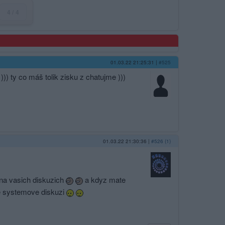
4 / 4
01.03.22 21:25:31
|
#525
)) ty co máš tolik zisku z chatujme )))
01.03.22 21:30:36
|
#526 (1)
 na vasich diskuzich
a kdyz mate
ke systemove diskuzi