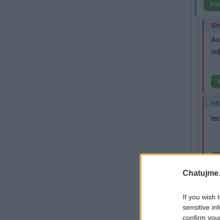
Při
Sm
As
od
ne
te
Chatujme.
Smaza
If you wish 
Talibán
sensitive in
verbují
confirm you