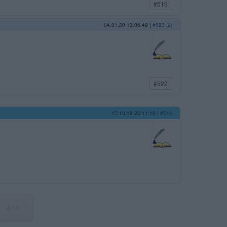
#519
04.01.20 13:06:49
|
#523 (2)
#522
17.10.19 22:11:10
|
#518
4 / 4