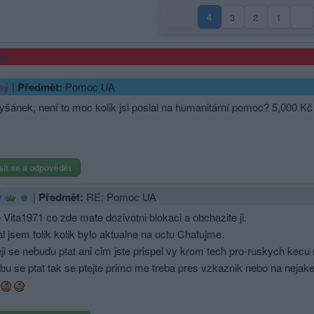
4
3
2
1
(aktuální strana)
ma
|
Předmět:
Pomoc UA
ný
šánek, není to moc kolik jsi poslal na humanitární pomoc? 5,000 Kč )
sit se a odpovědět
|
Předmět:
RE: Pomoc UA
y
Vita1971 co zde mate dozivotni blokaci a obchazite ji.
l jsem tolik kolik bylo aktualne na uctu Chatujme.
ji se nebudu ptat ani cim jste prispel vy krom tech pro-ruskych kecu
ebu se ptat tak se ptejte primo me treba pres vzkaznik nebo na neja
y