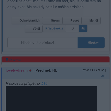
chodili na chatujme, mali sme ich radi, ale už odišli tam na
druhý svet. Ale navždy ostali v našich srdciach.
Od nejstarších
Strom
Reset
Menší
Příspěvek #
Jít
Větší
Hledat
Reklama
|
Předmět:
RE:
lovely-dream
07.06.24 19:59:36
|
#11
Reakce na příspěvek
#10