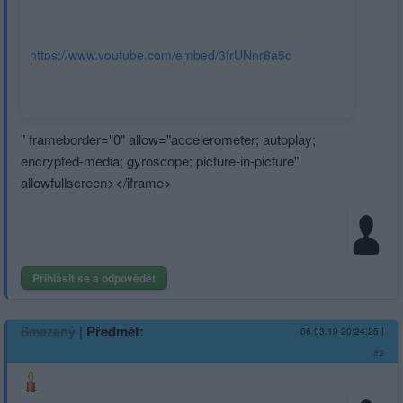
https://www.youtube.com/embed/3frUNnr8a5c
" frameborder="0" allow="accele­rometer; autoplay;
encrypted-media; gyroscope; picture-in-picture"
allowfullscre­en></iframe>
Přihlásit se a odpovědět
|
Předmět:
Smazaný
06.03.19 20:24:25
|
#2