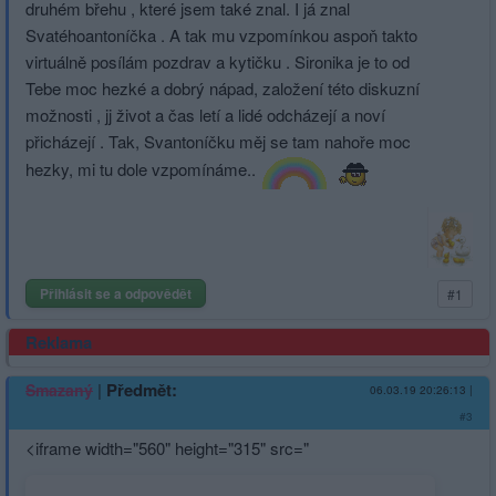
druhém břehu , které jsem také znal. I já znal
Svatéhoantoníčka . A tak mu vzpomínkou aspoň takto
virtuálně posílám pozdrav a kytičku . Sironika je to od
Tebe moc hezké a dobrý nápad, založení této diskuzní
možnosti , jj život a čas letí a lidé odcházejí a noví
přicházejí . Tak, Svantoníčku měj se tam nahoře moc
hezky, mi tu dole vzpomínáme..
Přihlásit se a odpovědět
#1
Reklama
|
Předmět:
Smazaný
06.03.19 20:26:13
|
#3
<iframe width="560" height="315" src="