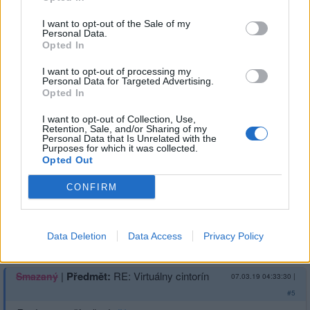
I want to opt-out of the Sale of my
Personal Data.
Opted In
Přihlásit se a odpovědět
I want to opt-out of processing my
Personal Data for Targeted Advertising.
|
Předmět:
Smazaný
07.03.19 17:02:36
|
Opted In
#6
I want to opt-out of Collection, Use,
Spomínam na certika1111. Jeho srdce dotĺlo
Retention, Sale, and/or Sharing of my
23.10.2017.
. Kto ho tu poznal, nech si na neho
Personal Data that Is Unrelated with the
Purposes for which it was collected.
spomenie.
Opted Out
CONFIRM
Přihlásit se a odpovědět
Data Deletion
Data Access
Privacy Policy
|
Předmět:
RE: Virtuálny cintorín
Smazaný
07.03.19 04:33:30
|
#5