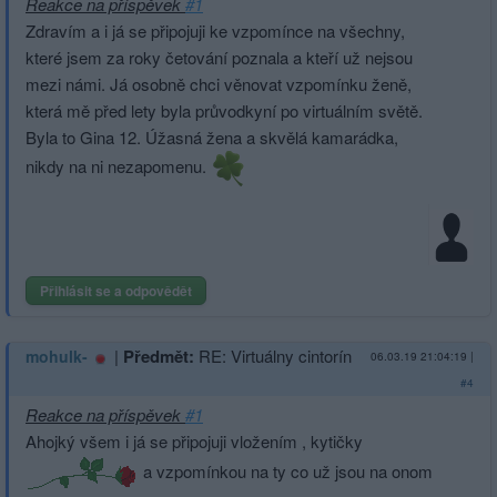
Reakce na příspěvek
#1
Zdravím a i já se připojuji ke vzpomínce na všechny,
které jsem za roky četování poznala a kteří už nejsou
mezi námi. Já osobně chci věnovat vzpomínku ženě,
která mě před lety byla průvodkyní po virtuálním světě.
Byla to Gina 12. Úžasná žena a skvělá kamarádka,
nikdy na ni nezapomenu.
Přihlásit se a odpovědět
|
Předmět:
RE: Virtuálny cintorín
mohulk-
06.03.19 21:04:19
|
#4
Reakce na příspěvek
#1
Ahojký všem i já se připojuji vložením , kytičky
a vzpomínkou na ty co už jsou na onom