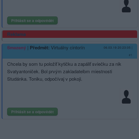
Přihlásit se a odpovědět
Reklama
|
Předmět:
Virtuálny cintorín
Smazaný
06.03.19 20:23:05
|
#1
Chcela by som tu položiť kytičku a zapáliť sviečku za nik
Svatyantoniček. Bol prvým zakladateľom miestnosti
Studánka. Toniku, odpočívaj v pokoji.
Přihlásit se a odpovědět