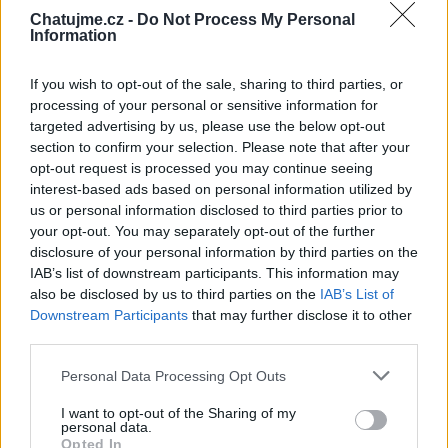
#8
Chatujme.cz -
Do Not Process My Personal
Tato kytka je pro magnetického.chla­pečka,
Information
který chodil na diskutníky a pak přestal.
Důvod jsem se dozvěděla o rok a půl později.
If you wish to opt-out of the sale, sharing to third parties, or
processing of your personal or sensitive information for
Pokoj tvojí duši, chlapečku.
targeted advertising by us, please use the below opt-out
section to confirm your selection. Please note that after your
opt-out request is processed you may continue seeing
interest-based ads based on personal information utilized by
us or personal information disclosed to third parties prior to
your opt-out. You may separately opt-out of the further
Přihlásit se a odpovědět
disclosure of your personal information by third parties on the
IAB’s list of downstream participants. This information may
also be disclosed by us to third parties on the
IAB’s List of
|
Předmět:
Smazaný
26.03.19 19:48:55
|
Downstream Participants
that may further disclose it to other
#7
third parties.
Chcela by som tu dnes položiť kytičku za nik Jetlake.
Personal Data Processing Opt Outs
Je to už tri roky, čo sa na nás pozerá už len tam z
hora.
I want to opt-out of the Sharing of my
personal data.
Opted In