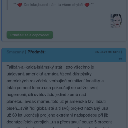
**
Denisko,budeš nám tu všem chybět
**
Přihlásit se a odpovědět
|
Předmět:
Smazaný
25.08.21 08:43:48
|
#9
Talibán-al-kaida-islámský stát =toto všechno je
utajovaná americká armáda řízená důstojníky
amerických rozvědek, verbujícé primitivní fanatiky a
takto pomocí teroru usa pokoušejí se udržet svoji
hegemonii, čili světovládu jediné země nad
planetou..avšak marně..toto už je americká tzv. labutí
píseň...svět řídí globalisté a ti svůj projekt nazvaný usa
už 60 let ukončují pro jeho extrémní nadspotřebu při již
docházejících zdrojích...usa představují pouze 5 procent