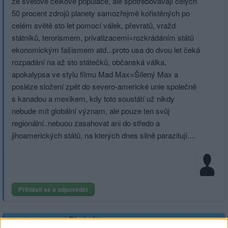
ze světové celkové populace, ale spotřebovávají celých
50 procent zdrojů planety samozřejmě kořistěných po
celém světě sto let pomocí válek, převratů, vražd
státníků, terorismem, privatizacemi=roz­krádáním států
ekonomickým fašismem atd...proto usa do dvou let čeká
rozpadání na až sto státečků, občanská válka,
apokalypsa ve stylu filmu Mad Max=Šílený Max a
posléze složení zpět do severo-americké unie společně
s kanadou a mexikem, kdy toto soustátí už nikdy
nebude mít globální význam, ale pouze ten svůj
regionální..nebuou zasahovat ani do středo a
jihoamerických států, na kterých dnes silně parazitují....
Přihlásit se a odpovědět
|
Předmět:
nevimzevim
04.04.20 19:27:53
|