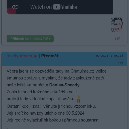
Přihlásit se a odpovědět
#10
|
Předmět:
lovely-dream
07.06.24 18:19:03
|
#10
Včera jsem se dozvěděla tady na Chatujme.cz velice
smutnou zprávu a myslím, že tady zaslouženě patří
naše letitá kamarádka
Denisa-Speedy
.
Znala tu snad každého a každý znal ji.
proto ji tady virtuálně zapaluji svíčku
Ostatní kdo ji znali ,věnujte jí tichou vzpomínku.
Její srdíčko navždy utichlo dne 30.5.2024.
Její rodině vyjadřuji hlubokou upřímnou soustrast.