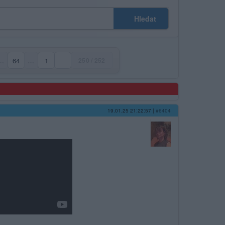
Hledat
…
64
…
1
250 / 252
19.01.25 21:22:57
|
#6404