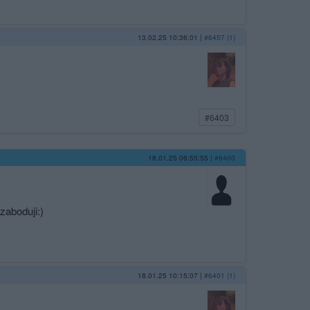
13.02.25 10:36:01
|
#6457 (1)
#6403
18.01.25 06:55:55
|
#6400
zaboduji:)
18.01.25 10:15:07
|
#6401 (1)