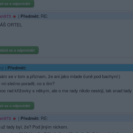
sit se a odpovědět
|
Předmět:
RE:
an973
ÁŠ ORTEL
hlásit se a odpovědět
|
Předmět:
ný
ám se v tom a přiznam, že ani jako mlade čuně pod bachyní:)
mi slečno poradit, co s tim?
moc rad křižovky s někym, ale o me rady nikdo nestoji, tak snad tady 
sit se a odpovědět
|
Předmět:
RE:
an973
 už tady byl, že? Pod jiným nickem.