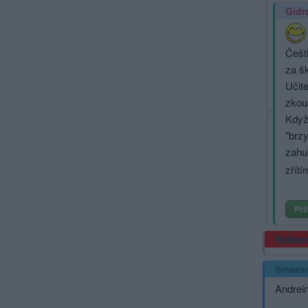
Gidr
Češt
za š
Učit
zkou
Když
"brzy
zahuč
zřítí
Při
Rekla
Smaza
Andrein