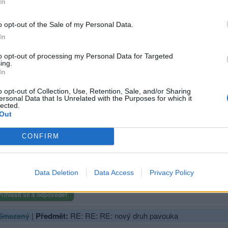
In
sit se a odpovědět
o opt-out of the Sale of my Personal Data.
|
Předmět:
RE: nový druh pavouka
zaný
In
 chlapec .
to opt-out of processing my Personal Data for Targeted
entářem souhlasím . Občas sem podobní exhibicionisti zavítají . ..Při
ing.
In
ěčím složitým a ztrácet tím čas chce málo lidí . Ale když vidím . že s
ovat . Nesmělo by to být ani moc složitý ani moc jednoduchý . Zatím
o opt-out of Collection, Use, Retention, Sale, and/or Sharing
ersonal Data that Is Unrelated with the Purposes for which it
lected.
Out
hlásit se a odpovědět
|
Předmět:
RE: RE: nový druh pavouka
dran973
CONFIRM
ntokrát jsem dala hodně lehoučké, Asi se jim to nehodí do krámu.
Data Deletion
Data Access
Privacy Policy
Přihlásit se a odpovědět
|
Předmět:
RE: RE: RE: nový druh pavouka
Smazaný