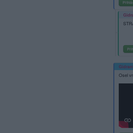
Přihlá
Gidr
STR
Při
Gidran
Osel vr