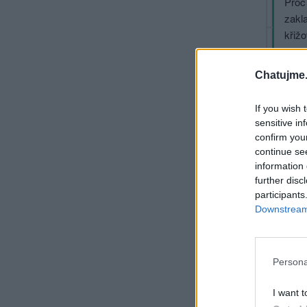
Proč
zakl
křižo
A sl
Chatujme.
Při
If you wish 
Gidr
sensitive in
Škod
confirm you
continue se
information 
further disc
Při
participants
Downstream 
Gidran
Hi, vy p
Persona
I want t