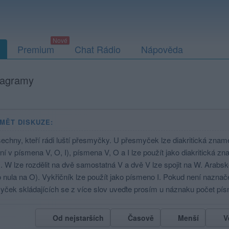
Premium
Chat Rádio
Nápověda
agramy
MĚT DISKUZE:
echny, kteří rádi luští přesmyčky. U přesmyček lze diakritická zna
í v písmena V, O, I), písmena V, O a I lze použít jako diakritická 
. W lze rozdělit na dvě samostatná V a dvě V lze spojit na W. Arabsk
lo nula na O). Vykřičník lze použít jako písmeno I. Pokud není naznač
ček skládajících se z více slov uveďte prosím u náznaku počet pís
Od nejstarších
Časově
Menší
V