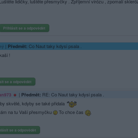
Luštěte lidičky, luštěte přesmyčky . Zpříjemní virózu , zpomalí sklerózu .
Přihlásit se a odpovědět
|
Předmět:
Co Naut taky kdysi psala .
ný
kaši !
sit se a odpovědět
|
Předmět:
RE: Co Naut taky kdysi psala .
an973
 by skvělé, kdyby se také přidala
ám na tu Vaši přesmyčku
To chce čas
hlásit se a odpovědět