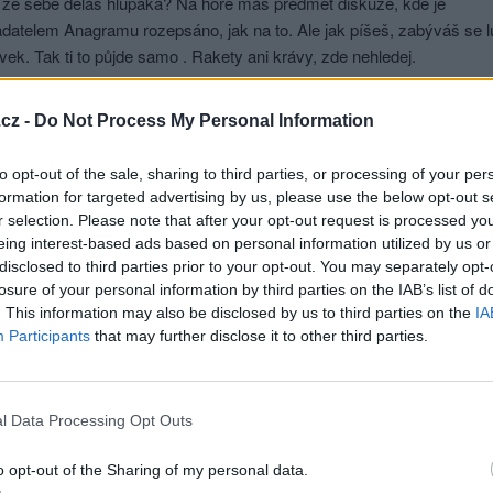
 ze sebe děláš hlupáka? Na hoře máš předmět diskuze, kde je
adatelem Anagramu rozepsáno, jak na to. Ale jak píšeš, zabýváš se 
vek. Tak ti to půjde samo . Rakety ani krávy, zde nehledej.
ečna už dávno nejsem. Mám dospělého syna. Tak hodně štěstí, při lu
cz -
Do Not Process My Personal Information
hlásit se a odpovědět
to opt-out of the sale, sharing to third parties, or processing of your per
|
Předmět:
RE:
an973
formation for targeted advertising by us, please use the below opt-out s
a.
r selection. Please note that after your opt-out request is processed y
eing interest-based ads based on personal information utilized by us or
disclosed to third parties prior to your opt-out. You may separately opt-
losure of your personal information by third parties on the IAB’s list of
hlásit se a odpovědět
. This information may also be disclosed by us to third parties on the
IA
Participants
that may further disclose it to other third parties.
|
Předmět:
nový druh pavouka
973
ac celek, l /5-6/
l Data Processing Opt Outs
o opt-out of the Sharing of my personal data.