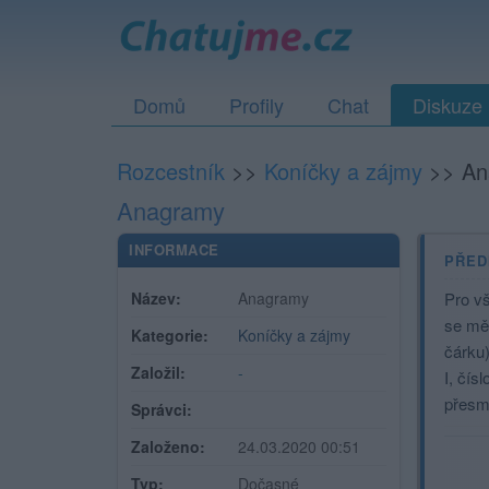
Domů
Profily
Chat
Diskuze
Rozcestník
>>
Koníčky a zájmy
>>
An
Anagramy
INFORMACE
PŘED
Název:
Anagramy
Pro vš
se měn
Kategorie:
Koníčky a zájmy
čárku)
Založil:
-
I, čís
přesmy
Správci:
Založeno:
24.03.2020 00:51
Typ:
Dočasné