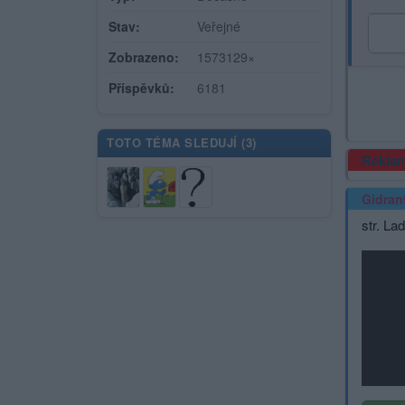
Stav:
Veřejné
Zobrazeno:
1573129×
Příspěvků:
6181
TOTO TÉMA SLEDUJÍ (
3
)
Rekla
Gidran
str. La