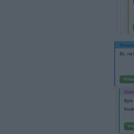
Smaza
Bc. na 
Přihlá
Gidr
Bylo
Kouk
Při