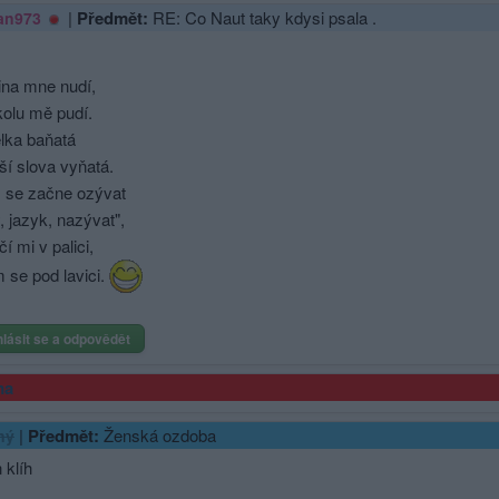
|
Předmět:
RE: Co Naut taky kdysi psala .
an973
ina mne nudí,
kolu mě pudí.
elka baňatá
ší slova vyňatá.
 se začne ozývat
, jazyk, nazývat",
í mi v palici,
m se pod lavici.
hlásit se a odpovědět
ma
|
Předmět:
Ženská ozdoba
ný
 klíh