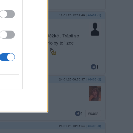
18.01.25 12:39:46
|
#6402 (1)
táhnout sem luštitele je těžké . Trápit se
lovní fotbal funguje , mohlo by to i zde
 tomu nic nenasvědčuje .
1
24.01.25 06:50:37
|
#6406 (2)
Přeji pěkný den :)
1
#6402
24.01.25 10:31:54
|
#6408 (3)