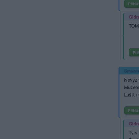
Přihlá
Gidr
TOM
Při
Smaza
Nevyzn
Mužete 
Lušti, 
Přihlá
Gidr
Ty si