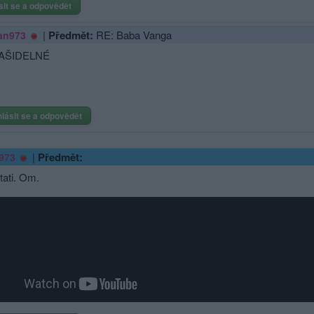
sit se a odpovědět
|
Předmět:
RE: Baba Vanga
an973
AŠIDELNÉ
hlásit se a odpovědět
|
Předmět:
973
tati. Om.