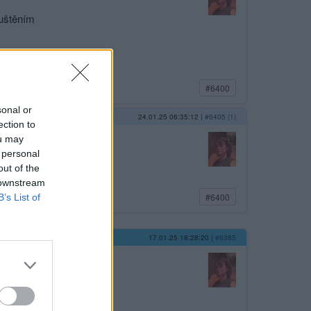
luštěním
štění hochu.
#6400
sonal or
24.01.25 06:35:12
|
#6405 (1)
ection to
ou may
 personal
out of the
 downstream
#6400
B’s List of
17.01.25 18:28:20
|
#6385