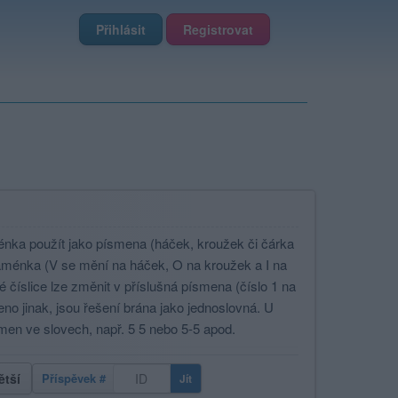
Přihlásit
Registrovat
ménka použít jako písmena (háček, kroužek či čárka
znaménka (V se mění na háček, O na kroužek a I na
é číslice lze změnit v příslušná písmena (číslo 1 na
eno jinak, jsou řešení brána jako jednoslovná. U
men ve slovech, např. 5 5 nebo 5-5 apod.
ětší
Příspěvek #
Jít