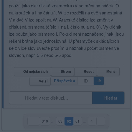
použít jako diakritická znaménka (V se mění na háček, O
na kroužek a I na čárku). W lze rozdělit na dvě samostatná
V a dvě V lze spojit na W. Arabské číslice lze změnit v
příslušná písmena (číslo 1 na I, číslo nula na O). Vykřičník
lze použít jako písmeno I. Pokud není naznačeno jinak, jsou
řešení brána jako jednoslovná. U přesmyček skládajících
se z více slov uveďte prosím u náznaku počet písmen ve
slovech, např. 5 5 nebo 5-5 apod.
Od nejstarších
Strom
Reset
Menší
Příspěvek #
Jít
Větší
Hledat
310
…
63
62
61
…
1
(aktuální strana)