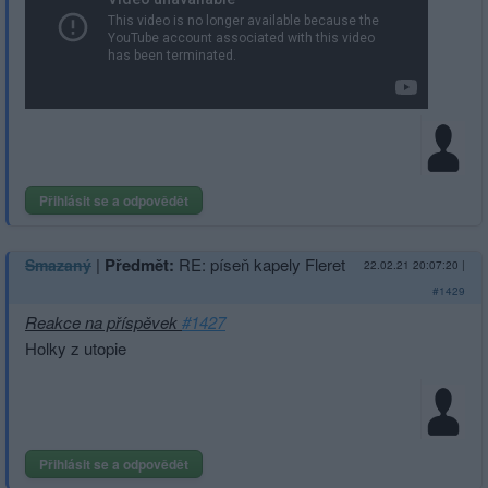
Přihlásit se a odpovědět
|
Předmět:
RE: píseň kapely Fleret
Smazaný
22.02.21 20:07:20
|
#1429
Reakce na příspěvek
#1427
Holky z utopie
Přihlásit se a odpovědět