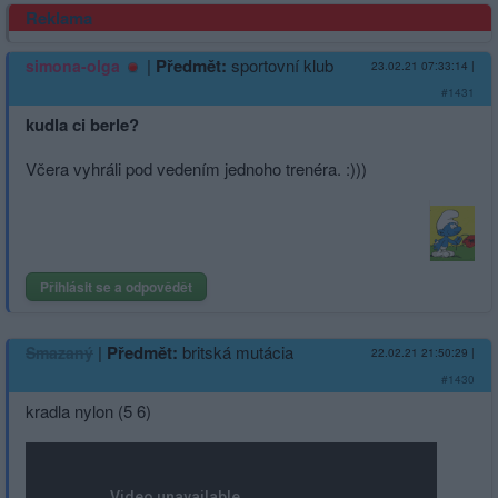
Reklama
|
Předmět:
sportovní klub
simona-olga
23.02.21 07:33:14
|
#1431
kudla ci berle?
Včera vyhráli pod vedením jednoho trenéra. :)))
Přihlásit se a odpovědět
|
Předmět:
britská mutácia
Smazaný
22.02.21 21:50:29
|
#1430
kradla nylon (5 6)