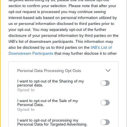
section to confirm your selection. Please note that after your
opt-out request is processed you may continue seeing
|
Předmět:
mor. hudební trio a jeho
Smazaný
22.02.21 16:53:01
|
interest-based ads based on personal information utilized by
zpěvačka
#1422
us or personal information disclosed to third parties prior to
krep i svah
your opt-out. You may separately opt-out of the further
disclosure of your personal information by third parties on the
Amor i sláva ikon (6 7)
IAB’s list of downstream participants. This information may
also be disclosed by us to third parties on the
IAB’s List of
Downstream Participants
that may further disclose it to other
third parties.
Personal Data Processing Opt Outs
Přihlásit se a odpovědět
I want to opt-out of the Sharing of my
personal data.
|
Předmět:
RE: Místo výskytu
Smazaný
22.02.21 15:33:58
|
Opted In
Jožina z Bažin.
#1421
I want to opt-out of the Sale of my
Reakce na příspěvek
#1420
Personal Data.
Vizovice a okolí
Opted In
I want to opt-out of processing my
Personal Data for Targeted Advertising.