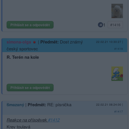
1
Přihlásit se a odpovědět
#1416
|
Předmět:
Dost známý
simona-olga
22.02.21 10:30:27
|
český sportovec
#1418
R. Terén na kole
Přihlásit se a odpovědět
|
Předmět:
RE: písnička
Smazaný
22.02.21 08:24:00
|
#1417
Reakce na příspěvek
#1412
Krev toulavá