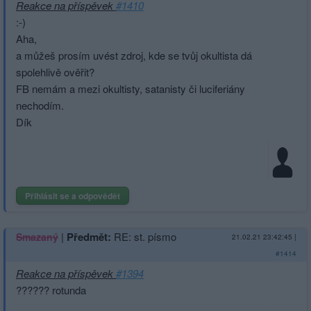
Reakce na příspěvek
#1410
:-)
Aha,
a můžeš prosím uvést zdroj, kde se tvůj okultista dá
spolehlivě ověřit?
FB nemám a mezi okultisty, satanisty či luciferiány
nechodím.
Dík
Přihlásit se a odpovědět
|
Předmět:
RE: st. písmo
Smazaný
21.02.21 23:42:45
|
#1414
Reakce na příspěvek
#1394
?????? rotunda