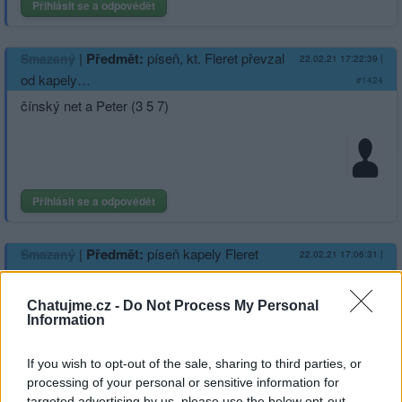
Přihlásit se a odpovědět
|
Předmět:
píseň, kt. Fleret převzal
Smazaný
22.02.21 17:22:39
|
od kapely…
#1424
čínský net a Peter (3 5 7)
Přihlásit se a odpovědět
|
Předmět:
píseň kapely Fleret
Smazaný
22.02.21 17:06:31
|
#1423
dohoda a sud piva (7 1 6)
Chatujme.cz -
Do Not Process My Personal
Information
If you wish to opt-out of the sale, sharing to third parties, or
processing of your personal or sensitive information for
Přihlásit se a odpovědět
targeted advertising by us, please use the below opt-out