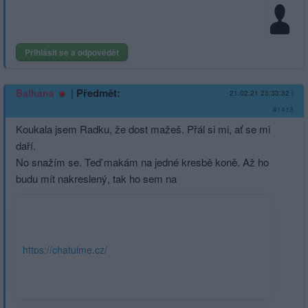
Přihlásit se a odpovědět
|
Předmět:
Balhana
21.02.21 23:33:32
|
#1413
Koukala jsem Radku, že dost mažeš. Přál si mi, ať se mi
daří.
No snažím se. Teď makám na jedné kresbě koně. Až ho
budu mít nakreslený, tak ho sem na
https://chatujme.cz/