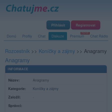
Přihlásit
Registrovat
Domů
Profily
Chat
Diskuze
Premium
Chat Rádio
Rozcestník
>>
Koníčky a zájmy
>>
Anagramy
Anagramy
INFORMACE
Název:
Anagramy
Kategorie:
Koníčky a zájmy
Založil:
-
Správci: