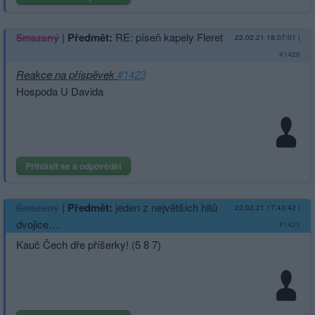
|
Předmět:
RE: píseň kapely Fleret
Smazaný
22.02.21 18:07:01
|
#1426
Reakce na příspěvek
#1423
Hospoda U Davida
Přihlásit se a odpovědět
|
Předmět:
jeden z největších hitů
Smazaný
22.02.21 17:43:42
|
dvojice…
#1425
Kauč Čech dře příšerky! (5 8 7)