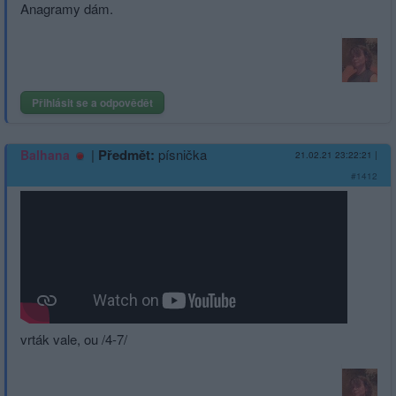
Anagramy dám.
Přihlásit se a odpovědět
|
Předmět:
písnička
Balhana
21.02.21 23:22:21
|
#1412
vrták vale, ou /4-7/