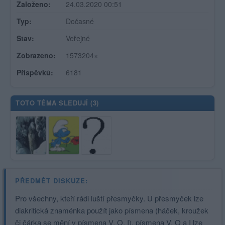
Založeno:
24.03.2020 00:51
Typ:
Dočasné
Stav:
Veřejné
Zobrazeno:
1573204×
Příspěvků:
6181
TOTO TÉMA SLEDUJÍ (
3
)
PŘEDMĚT DISKUZE:
Pro všechny, kteří rádi luští přesmyčky. U přesmyček lze
diakritická znaménka použít jako písmena (háček, kroužek
či čárka se mění v písmena V, O, I), písmena V, O a I lze