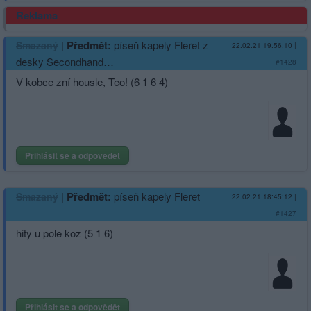
Reklama
|
Předmět:
píseň kapely Fleret z
Smazaný
22.02.21 19:56:10
|
desky Secondhand…
#1428
V kobce zní housle, Teo! (6 1 6 4)
Přihlásit se a odpovědět
|
Předmět:
píseň kapely Fleret
Smazaný
22.02.21 18:45:12
|
#1427
hity u pole koz (5 1 6)
Přihlásit se a odpovědět