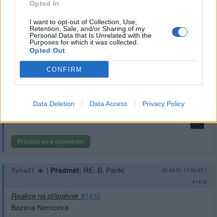
Opted In
1
Přihlásit se a odpovědět
I want to opt-out of Collection, Use,
Retention, Sale, and/or Sharing of my
Personal Data that Is Unrelated with the
Reklama
Purposes for which it was collected.
Opted Out
|
Předmět:
Místo výskytu Jožina z
Smazaný
22.02.21 15:20:21
|
CONFIRM
Bažin.
#1420
Ivo , vole , i kozáci . 8 1 5
Data Deletion
Data Access
Privacy Policy
Přihlásit se a odpovědět
|
Předmět:
RE: B. Pankl
Tyna31
22.02.21 11:32:21
|
#1419
Reakce na příspěvek
#1416
Bozena Nemcova