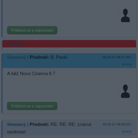
Přihlásit se a odpovědět
Reklama
|
Předmět:
B. Pankl
Smazaný
22.02.21 08:21:09
|
#1416
A běž Novo Cinema 6 7
Přihlásit se a odpovědět
|
Předmět:
RE: RE: RE: známá
Smazaný
22.02.21 04:50:25
|
osobnost
#1415