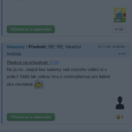
Přihlásit se a odpovědět
#159
|
Předmět:
RE: RE: Vánoční
Smazaný
27.11.25 12:36:48
|
hvězda
#160
Reakce na příspěvek
#159
No jo no...stejně bez baterky neb nočního vidění si v
prde.i! Vidíš tak velkou tmu s minimalismus pro lidské
oko nevídané
1
Přihlásit se a odpovědět