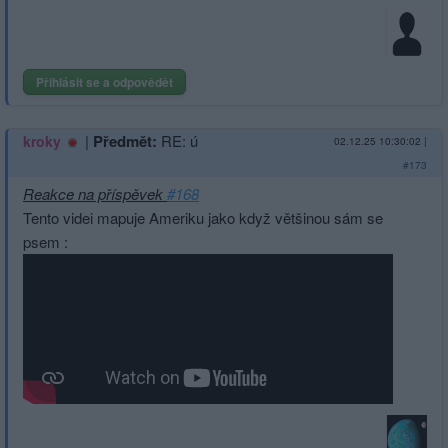
Přihlásit se a odpovědět
|
Předmět:
RE: ú
kroky
02.12.25 10:30:02
|
#173
Reakce na příspěvek
#168
Tento videi mapuje Ameriku jako když většinou sám se
psem :