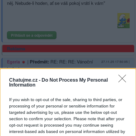
něj. Nebude-li hoden, ať se váš pokoj vrátí k vám"
Přihlásit se a odpovědět
Reklama
|
Předmět:
RE: RE: RE: Vánoční
Egeria
27.11.25 17:50:05
|
hvězda
#166
Reakce na příspěvek
#165
Chatujme.cz -
Do Not Process My Personal
Toť velice moudrý muž.
Information
If you wish to opt-out of the sale, sharing to third parties, or
processing of your personal or sensitive information for
targeted advertising by us, please use the below opt-out
Přihlásit se a odpovědět
#165
section to confirm your selection. Please note that after your
opt-out request is processed you may continue seeing
interest-based ads based on personal information utilized by
|
Předmět:
RE: RE: Vánoční
kroky
27.11.25 17:23:23
|