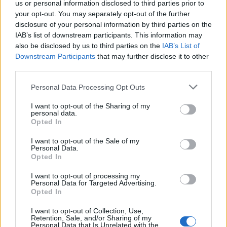
us or personal information disclosed to third parties prior to
hvězda
#165
your opt-out. You may separately opt-out of the further
Reakce na příspěvek
#159
disclosure of your personal information by third parties on the
IAB’s list of downstream participants. This information may
Jeden můj známej kdysi řekl: černá není nejčernější,
also be disclosed by us to third parties on the
IAB’s List of
jsou mnohem černější barvy.
Downstream Participants
that may further disclose it to other
third parties.
Personal Data Processing Opt Outs
1
Přihlásit se a odpovědět
#159
I want to opt-out of the Sharing of my
personal data.
Opted In
|
Předmět:
RE: RE: RE: RE:
Smazaný
27.11.25 13:51:25
|
I want to opt-out of the Sale of my
Vánoční hvězda
Personal Data.
#163
Opted In
Reakce na příspěvek
#162
Tak to jo,, stačí i hvězdy i měsíc ...
I want to opt-out of processing my
Personal Data for Targeted Advertising.
Opted In
I want to opt-out of Collection, Use,
Retention, Sale, and/or Sharing of my
Personal Data that Is Unrelated with the