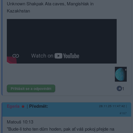
Unknown Shakpak Ata caves, Mangishlak in
Kazakhstan
1
Přihlásit se a odpovědět
|
Předmět:
Egeria
28.11.25 11:47:42
|
#167
Matouš 10:13
"Bude-li toho ten dům hoden, pak ať váš pokoj přejde na