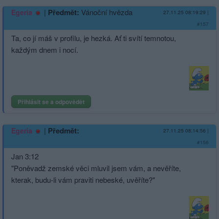
|
Předmět:
Vánoční hvězda
Egeria
27.11.25 08:19:29
|
#157
Ta, co jí máš v profilu, je hezká. Ať ti svítí temnotou,
každým dnem i nocí.
Přihlásit se a odpovědět
|
Předmět:
Egeria
27.11.25 08:14:56
|
#156
Jan 3:12
"Poněvadž zemské věci mluvil jsem vám, a nevěříte,
kterak, budu-li vám praviti nebeské, uvěříte?"