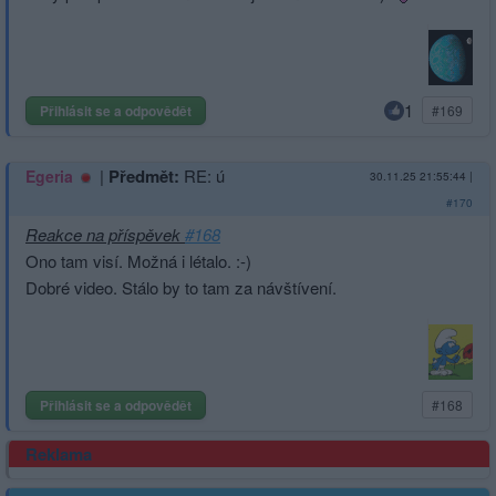
1
Přihlásit se a odpovědět
#169
|
Předmět:
RE: ú
Egeria
30.11.25 21:55:44
|
#170
Reakce na příspěvek
#168
Ono tam visí. Možná i létalo. :-)
Dobré video. Stálo by to tam za návštívení.
Přihlásit se a odpovědět
#168
Reklama