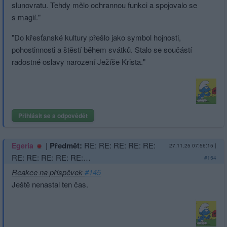
slunovratu. Tehdy mělo ochrannou funkci a spojovalo se
s magií."
"Do křesťanské kultury přešlo jako symbol hojnosti,
pohostinnosti a štěstí během svátků. Stalo se součástí
radostné oslavy narození Ježíše Krista."
Přihlásit se a odpovědět
|
Předmět:
RE: RE: RE: RE: RE:
Egeria
27.11.25 07:56:15
|
RE: RE: RE: RE: RE:…
#154
Reakce na příspěvek
#145
Ještě nenastal ten čas.