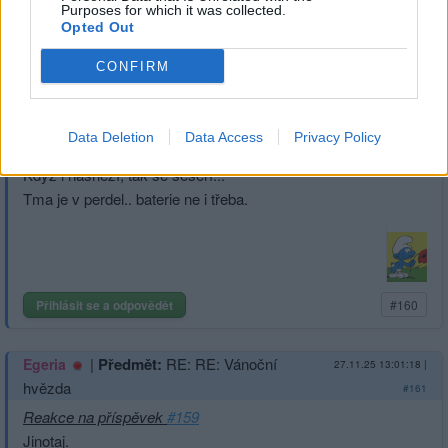
1
Přihlásit se a odpovědět
Purposes for which it was collected.
Opted Out
Reklama
CONFIRM
|
Předmět:
RE: RE: RE: Vánoční
Egeria
27.11.25 13:05:24
|
hvězda
#162
Data Deletion
Data Access
Privacy Policy
Reakce na příspěvek
#160
Když i nasněží, tak se sešeří...
Tma je v perdel.. baterie ne i třeba.
Přihlásit se a odpovědět
#160
|
Předmět:
RE: RE: Vánoční
Egeria
27.11.25 13:01:18
|
hvězda
#161
Reakce na příspěvek
#159
Jinotaj.