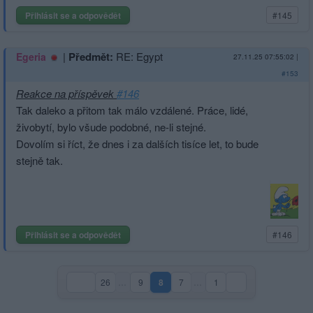
Přihlásit se a odpovědět
#145
|
Předmět:
RE: Egypt
Egeria
27.11.25 07:55:02
|
#153
Reakce na příspěvek
#146
Tak daleko a přitom tak málo vzdálené. Práce, lidé,
živobytí, bylo všude podobné, ne-li stejné.
Dovolím si říct, že dnes i za dalších tisíce let, to bude
stejně tak.
Přihlásit se a odpovědět
#146
26
…
9
8
7
…
1
(aktuální strana)