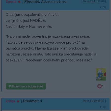
|
Předmět:
Adventní věnec
Egeria
30.11.25 21:53:02
|
#169
Dnes jsme zapalovali první svíci.
Její jméno jest NADĚJE.
Nechť nikdy v Nás nezemře.
"Na první neděli adventní, je rozsvícena první svíce.
Tato svíce se obvykle nazývá „svíce proroků“ na
památku proroků, hlavně Izaiáše, kteří předpověděli
narození Ježíše Krista. Tato svíčka představuje naději a
očekávání. Především očekávání příchodu Mesiáše."
1
Přihlásit se a odpovědět
|
Předmět:
ú
kroky
29.11.25 22:32:40
|
#168