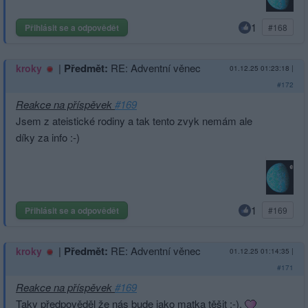
1
Přihlásit se a odpovědět
#168
|
Předmět:
RE: Adventní věnec
kroky
01.12.25 01:23:18
|
#172
Reakce na příspěvek
#169
Jsem z ateistické rodiny a tak tento zvyk nemám ale
díky za info :-)
1
Přihlásit se a odpovědět
#169
|
Předmět:
RE: Adventní věnec
kroky
01.12.25 01:14:35
|
#171
Reakce na příspěvek
#169
Taky předpověděl že nás bude jako matka těšit :-).