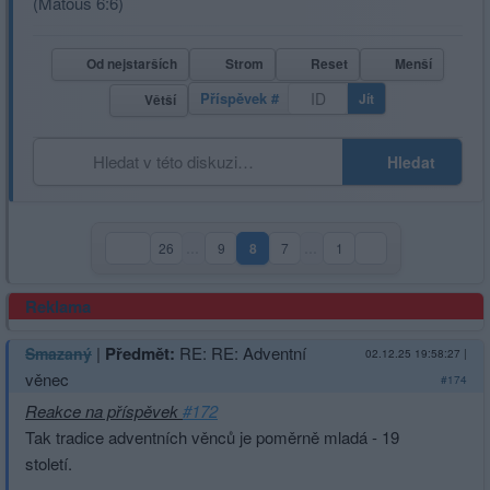
(Matouš 6:6)
Od nejstarších
Strom
Reset
Menší
Příspěvek #
Jít
Větší
Hledat
26
…
9
8
7
…
1
(aktuální strana)
Reklama
|
Předmět:
RE: RE: Adventní
Smazaný
02.12.25 19:58:27
|
věnec
#174
Reakce na příspěvek
#172
Tak tradice adventních věnců je poměrně mladá - 19
století.