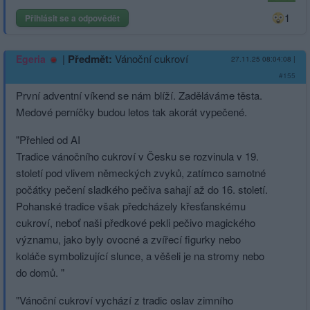
1
Přihlásit se a odpovědět
|
Předmět:
Vánoční cukroví
Egeria
27.11.25 08:04:08
|
#155
První adventní víkend se nám blíží. Zaděláváme těsta.
Medové perníčky budou letos tak akorát vypečené.
"Přehled od AI
Tradice vánočního cukroví v Česku se rozvinula v 19.
století pod vlivem německých zvyků, zatímco samotné
počátky pečení sladkého pečiva sahají až do 16. století.
Pohanské tradice však předcházely křesťanskému
cukroví, neboť naši předkové pekli pečivo magického
významu, jako byly ovocné a zvířecí figurky nebo
koláče symbolizující slunce, a věšeli je na stromy nebo
do domů. "
"Vánoční cukroví vychází z tradic oslav zimního