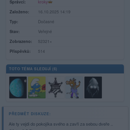
Správci:
kroky
Založeno:
16.10.2025 14:19
Typ:
Dočasné
Stav:
Veřejné
Zobrazeno:
52321×
Příspěvků:
514
TOTO TÉMA SLEDUJÍ (
6
)
PŘEDMĚT DISKUZE:
Ale ty vejdi do pokojíka svého a zavři za sebou dveře ..