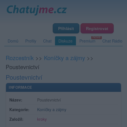
Přihlásit
Registrovat
Domů
Profily
Chat
Diskuze
Premium
Chat Rádio
Rozcestník
>>
Koníčky a zájmy
>>
Poustevnictví
Poustevnictví
INFORMACE
Název:
Poustevnictví
Kategorie:
Koníčky a zájmy
Založil:
kroky