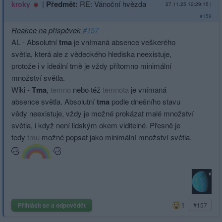
|
Předmět:
RE: Vánoční hvězda
kroky
27.11.25 12:29:15
|
#159
Reakce na příspěvek
#157
AL - Absolutní
tma
je vnímaná absence veškerého
světla, která ale z vědeckého hlediska neexistuje,
protože i v ideální tmě je vždy přítomno minimální
množství světla.
Wiki -
Tma
,
temno
nebo též
temnota
je vnímaná
absence světla. Absolutní
tma
podle dnešního stavu
vědy neexistuje, vždy je možné prokázat malé množství
světla, i když není lidským okem viditelné. Přesně je
tedy
tmu
možné popsat jako minimální množství světla.
1
Přihlásit se a odpovědět
#157