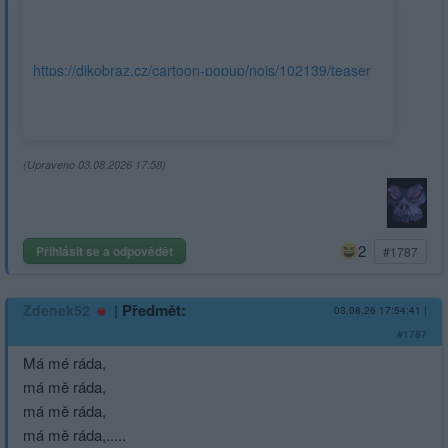
https://dikobraz.cz/cartoon-popup/nojs/102139/teaser
(Upraveno 03.08.2026 17:58)
2
Přihlásit se a odpovědět
#1787
|
Předmět:
Zdenek52
03.08.26 17:54:41
|
#1787
Má mé ráda,
má mě ráda,
má mě ráda,
má mě ráda,.....