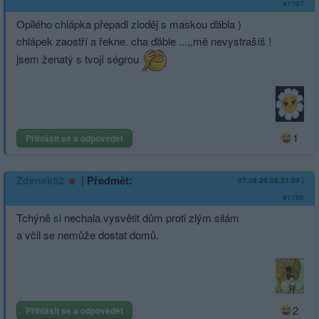
#1797
Opilého chlápka přepadl zloděj s maskou ďábla )
chlápek zaostří a řekne. cha ďáble ...,,mě nevystrašíš !
jsem ženatý s tvojí ségrou
1
Přihlásit se a odpovědět
|
Předmět:
Zdenek52
07.08.26 08:31:09
|
#1796
Tchýně si nechala vysvětit dům proti zlým silám
a včil se nemůže dostat domů.
2
Přihlásit se a odpovědět