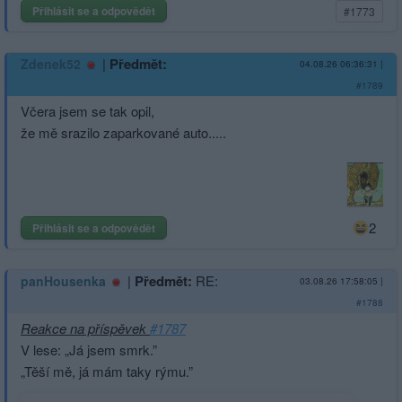
Přihlásit se a odpovědět
#1773
|
Předmět:
Zdenek52
04.08.26 06:36:31
|
#1789
Včera jsem se tak opil,
že mě srazilo zaparkované auto.....
2
Přihlásit se a odpovědět
|
Předmět:
RE:
panHousenka
03.08.26 17:58:05
|
#1788
Reakce na příspěvek
#1787
V lese: „Já jsem smrk.”
„Těší mě, já mám taky rýmu.”