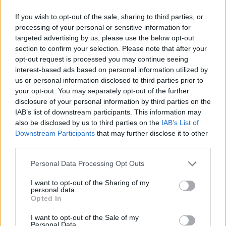
lednici a jsou krásně studená!
If you wish to opt-out of the sale, sharing to third parties, or
processing of your personal or sensitive information for
targeted advertising by us, please use the below opt-out
section to confirm your selection. Please note that after your
opt-out request is processed you may continue seeing
1
Přihlásit se a odpovědět
#1789
interest-based ads based on personal information utilized by
us or personal information disclosed to third parties prior to
|
Předmět:
RE: ...
panHousenka
your opt-out. You may separately opt-out of the further
05.08.26 08:39:11
|
disclosure of your personal information by third parties on the
#1793
IAB’s list of downstream participants. This information may
Reakce na příspěvek
#1792
also be disclosed by us to third parties on the
IAB’s List of
Downstream Participants
that may further disclose it to other
Policajt chytí zlatou rybku a ta mu slibuje, že mu splní
third parties.
tři přání.
Policajt chvilku přemýšlí a pak povídá:
Personal Data Processing Opt Outs
"Občanský, technický a řidičský průkaz."
I want to opt-out of the Sharing of my
personal data.
Opted In
I want to opt-out of the Sale of my
3
Přihlásit se a odpovědět
#1792
Personal Data.