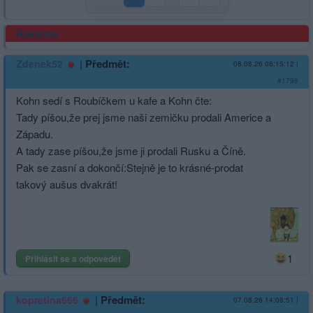
Reklama
|
Předmět:
Zdenek52
08.08.26 06:15:12
|
#1798
Kohn sedí s Roubíčkem u kafe a Kohn čte:
Tady píšou,že prej jsme naši zemičku prodali Americe a
Západu.
A tady zase píšou,že jsme ji prodali Rusku a Číně.
Pak se zasní a dokončí:Stejně je to krásné-prodat
takový aušus dvakrát!
1
Přihlásit se a odpovědět
|
Předmět:
kopretina666
07.08.26 14:08:51
|