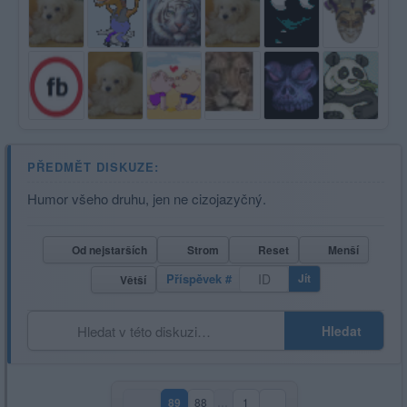
PŘEDMĚT DISKUZE:
Humor všeho druhu, jen ne cizojazyčný.
Od nejstarších
Strom
Reset
Menší
Příspěvek #
Jít
Větší
Hledat
89
88
…
1
(aktuální strana)