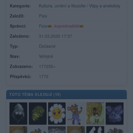
Kategorie:
Kultura, umění a filozofie
/
Vtipy a anekdoty
Založil:
Paia
Správci:
Paia
,
kopretina666
Založeno:
31.03.2020 17:37
Typ:
Dočasné
Stav:
Veřejné
Zobrazeno:
177255×
Příspěvků:
1772
TOTO TÉMA SLEDUJÍ (
19
)