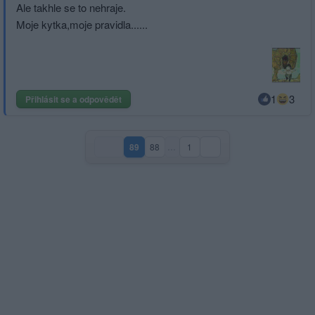
Ale takhle se to nehraje.
Moje kytka,moje pravidla......
1
3
Přihlásit se a odpovědět
89
88
…
1
(aktuální strana)