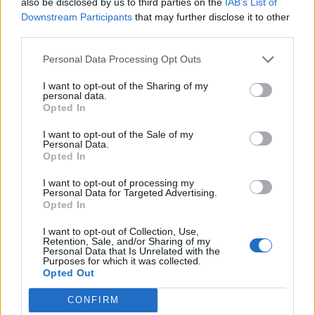
also be disclosed by us to third parties on the
IAB’s List of
Reakce na příspěvek
#5330
Downstream Participants
that may further disclose it to other
byla to Věra Špinarová-Fernando?????
third parties.
Personal Data Processing Opt Outs
I want to opt-out of the Sharing of my
personal data.
Opted In
Přihlásit se a odpovědět
#5330
I want to opt-out of the Sale of my
Personal Data.
Reklama
Opted In
I want to opt-out of processing my
|
Předmět:
blueberry
20.03.23 19:34:12
|
Personal Data for Targeted Advertising.
#5331
Opted In
I want to opt-out of Collection, Use,
Retention, Sale, and/or Sharing of my
Personal Data that Is Unrelated with the
Purposes for which it was collected.
Opted Out
CONFIRM