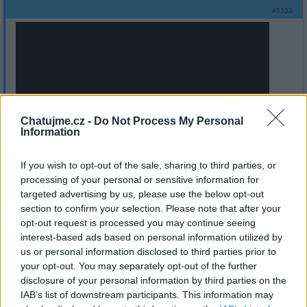
#5333
Chatujme.cz -
Do Not Process My Personal
Information
V.Špinarová jednoho dne se vrátíš,,
jestli zase neni bloklé..
If you wish to opt-out of the sale, sharing to third parties, or
processing of your personal or sensitive information for
targeted advertising by us, please use the below opt-out
section to confirm your selection. Please note that after your
opt-out request is processed you may continue seeing
interest-based ads based on personal information utilized by
Přihlásit se a odpovědět
us or personal information disclosed to third parties prior to
your opt-out. You may separately opt-out of the further
disclosure of your personal information by third parties on the
|
Předmět:
RE:
blueberry
20.03.23 19:34:59
|
IAB’s list of downstream participants. This information may
#5332