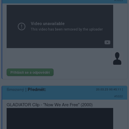
Přihlásit se a odpovědět
|
Předmět:
Smazaný
20.03.23 00:45:11
|
#5322
GLADIATOR Clip - "Now We Are Free" (2000)