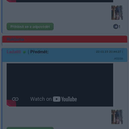
1
Přihlásit se a odpovědět
Reklama
|
Předmět:
Lada60
22.03.23 20:44:27
|
#5339