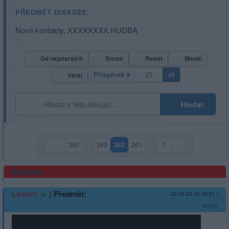
PŘEDMĚT DISKUZE:
Nové kontakty, XXXXXXXX HUDBA
Od nejstarších
Strom
Reset
Menší
Příspěvek #
Jít
Větší
Hledat
300
…
263
262
261
…
1
(aktuální strana)
Reklama
|
Předmět:
Lada60
22.03.23 20:49:21
|
#5341