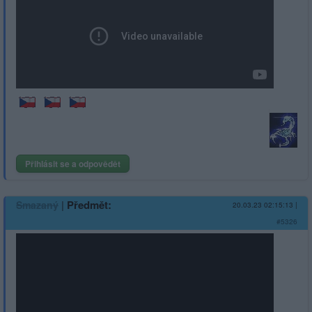
Přihlásit se a odpovědět
|
Předmět:
Smazaný
20.03.23 02:15:13
|
#5326