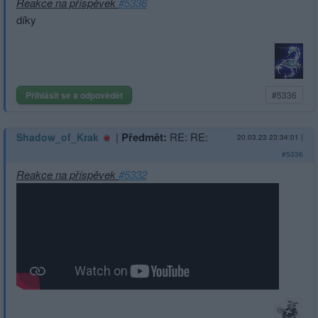
Reakce na příspěvek
#5336
díky
Přihlásit se a odpovědět
#5336
|
Předmět:
RE: RE:
Shadow_of_Krak
20.03.23 23:34:01
|
#5336
Reakce na příspěvek
#5332