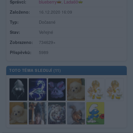
Správci:
blueberry
,
Lada60
Založeno:
16.12.2020 16:09
Typ:
Dočasné
Stav:
Veřejné
Zobrazeno:
734629×
Příspěvků:
5989
TOTO TÉMA SLEDUJÍ (
11
)