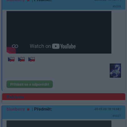
#5328
Přihlásit se a odpovědět
Reklama
|
Předmět:
blueberry
20.03.23 19:16:48
|
#5327