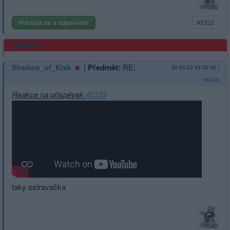
Přihlásit se a odpovědět
#5332
Reklama
|
Předmět:
RE:
Shadow_of_Krak
20.03.23 23:32:56
|
#5335
Reakce na příspěvek
#5333
taky ostravačka