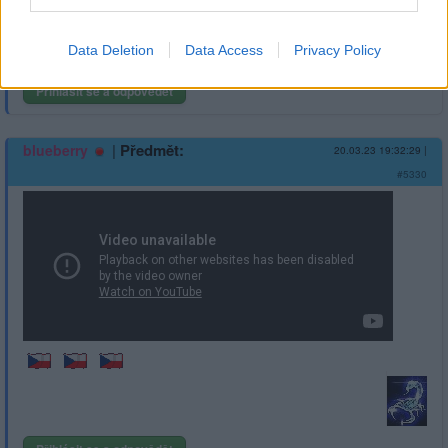
Data Deletion
Data Access
Privacy Policy
Přihlásit se a odpovědět
|
Předmět:
blueberry
20.03.23 19:32:29
|
#5330