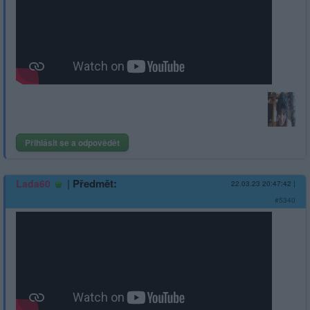
Přihlásit se a odpovědět
|
Předmět:
Lada60
22.03.23 20:47:42
|
#5340