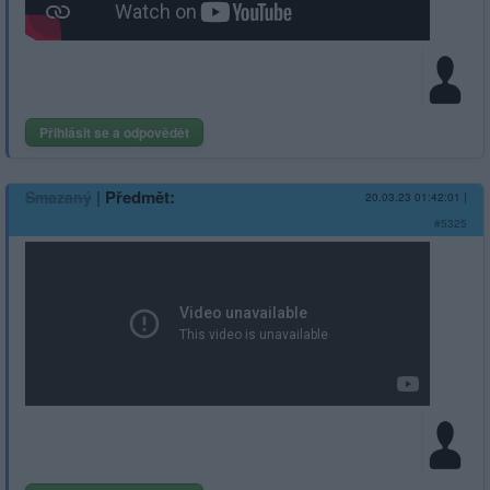
Přihlásit se a odpovědět
|
Předmět:
Smazaný
20.03.23 01:42:01
|
#5325