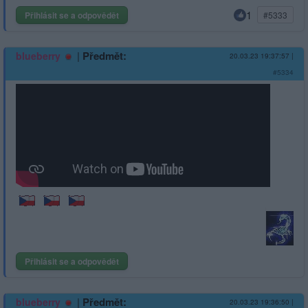
1
Přihlásit se a odpovědět
#5333
|
Předmět:
blueberry
20.03.23 19:37:57
|
#5334
Přihlásit se a odpovědět
|
Předmět:
blueberry
20.03.23 19:36:50
|