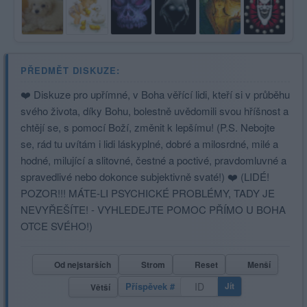
PŘEDMĚT DISKUZE:
❤️ Diskuze pro upřímné, v Boha věřící lidi, kteří si v průběhu
svého života, díky Bohu, bolestně uvědomili svou hříšnost a
chtějí se, s pomocí Boží, změnit k lepšímu! (P.S. Nebojte
se, rád tu uvítám i lidi láskyplné, dobré a milosrdné, milé a
hodné, milující a slitovné, čestné a poctivé, pravdomluvné a
spravedlivé nebo dokonce subjektivně svaté!) ❤️ (LIDÉ!
POZOR!!! MÁTE-LI PSYCHICKÉ PROBLÉMY, TADY JE
NEVYŘEŠÍTE! - VYHLEDEJTE POMOC PŘÍMO U BOHA
OTCE SVÉHO!)
Od nejstarších
Strom
Reset
Menší
Příspěvek #
Jít
Větší