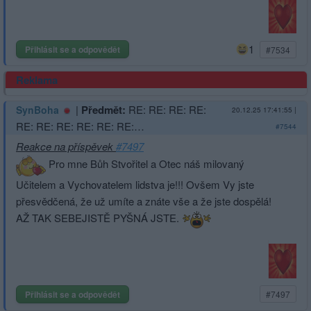
1
Přihlásit se a odpovědět
#7534
Reklama
|
Předmět:
RE: RE: RE: RE:
SynBoha
20.12.25 17:41:55
|
RE: RE: RE: RE: RE: RE:…
#7544
Reakce na příspěvek
#7497
Pro mne Bůh Stvořitel a Otec náš milovaný
Učitelem a Vychovatelem lidstva je!!! Ovšem Vy jste
přesvědčená, že už umíte a znáte vše a že jste dospělá!
AŽ TAK SEBEJISTĚ PYŠNÁ JSTE.
Přihlásit se a odpovědět
#7497