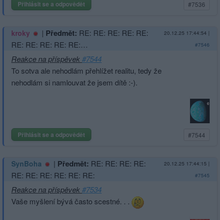
Přihlásit se a odpovědět
#7536
|
Předmět:
RE: RE: RE: RE: RE:
kroky
20.12.25 17:44:54
|
RE: RE: RE: RE: RE:…
#7546
Reakce na příspěvek
#7544
To sotva ale nehodlám přehlížet realitu, tedy že
nehodlám si namlouvat že jsem dítě :-).
Přihlásit se a odpovědět
#7544
|
Předmět:
RE: RE: RE: RE:
SynBoha
20.12.25 17:44:15
|
RE: RE: RE: RE: RE: RE:
#7545
Reakce na příspěvek
#7534
Vaše myšlení bývá často scestné. . .