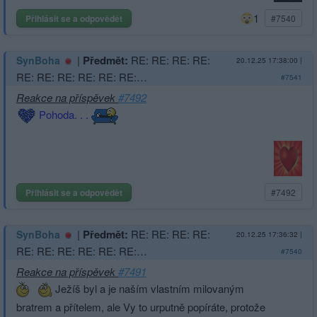
1
Přihlásit se a odpovědět
#7540
|
Předmět:
RE: RE: RE: RE:
SynBoha
20.12.25 17:38:00
|
RE: RE: RE: RE: RE: RE:…
#7541
Reakce na příspěvek
#7492
Pohoda. . .
Přihlásit se a odpovědět
#7492
|
Předmět:
RE: RE: RE: RE:
SynBoha
20.12.25 17:36:32
|
RE: RE: RE: RE: RE: RE:…
#7540
Reakce na příspěvek
#7491
Ježíš byl a je naším vlastním milovaným
bratrem a přítelem, ale Vy to urputně popíráte, protože