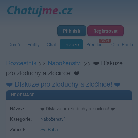
Přihlásit
Registrovat
Domů
Profily
Chat
Diskuze
Premium
Chat Rádio
Rozcestník
>>
Náboženství
>>
❤️ Diskuze
pro zloduchy a zločince! ❤️
❤️ Diskuze pro zloduchy a zločince! ❤️
INFORMACE
Název:
❤️ Diskuze pro zloduchy a zločince! ❤️
Kategorie:
Náboženství
Založil:
SynBoha