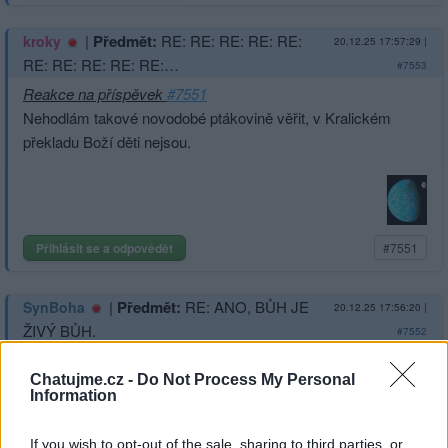
|
Předmět:
RE: RE: RE: RE: RE:
kroky
20.12.25 17:57:29
|
RE: RE: RE: RE: RE:…
#7553
Reakce na příspěvek
#7551
Nehodlám takové novodobé ptákovině věřit, v Kralickém
překladu Boží děti nejsou.
Přihlásit se a odpovědět
#7551
|
Předmět:
RE: ANO, BŮH JE
SynBoha
20.12.25 17:56:20
|
ŽIVÝ BŮH.
#7552
Reakce na příspěvek
#7511
Chatujme.cz -
Do Not Process My Personal
Information
If you wish to opt-out of the sale, sharing to third parties, or