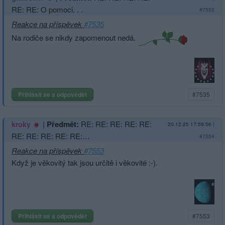
RE: RE: O pomoci. . .
#7555
Reakce na příspěvek
#7535
Na rodiče se nikdy zapomenout nedá.
Přihlásit se a odpovědět
#7535
|
Předmět:
RE: RE: RE: RE: RE:
kroky
20.12.25 17:59:56
|
RE: RE: RE: RE: RE:…
#7554
Reakce na příspěvek
#7553
Když je věkovitý tak jsou určitě i věkovité :-).
Přihlásit se a odpovědět
#7553