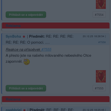
Přihlásit se a odpovědět
#7554
Reklama
|
Předmět:
RE: RE: RE: RE:
SynBoha
20.12.25 18:28:54
|
RE: RE: RE: O pomoci. .…
#7556
Reakce na příspěvek
#7555
A přesto jste na našeho milovaného nebeského Otce
zapomněl.
Přihlásit se a odpovědět
#7555
Reklama
|
Předmět:
RE: RE: RE: RE:
gaabbriel
20.12.25 18:25:45
|