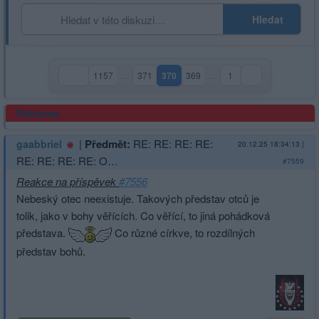
Hledat
1157
…
371
370
369
…
1
(aktuální strana)
Reklama
|
Předmět:
RE: RE: RE: RE:
gaabbriel
20.12.25 18:34:13
|
RE: RE: RE: RE: O…
#7559
Reakce na příspěvek
#7556
Nebeský otec neexistuje. Takových představ otců je
tolik, jako v bohy věřících. Co věřící, to jiná pohádková
představa.
Co různé církve, to rozdílných
představ bohů.