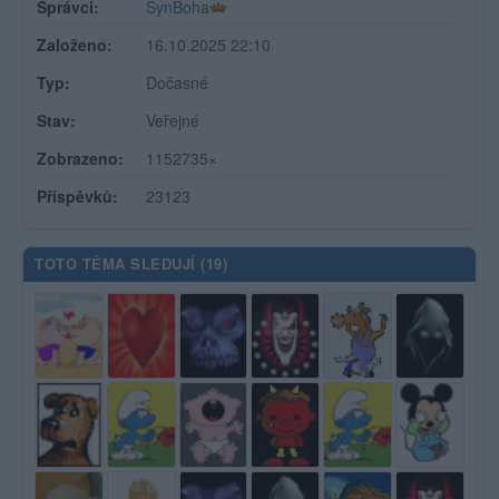
Správci:
SynBoha
Založeno:
16.10.2025 22:10
Typ:
Dočasné
Stav:
Veřejné
Zobrazeno:
1152735×
Příspěvků:
23123
TOTO TÉMA SLEDUJÍ (
19
)