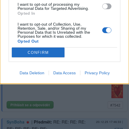
I want to opt-out of processing my
Personal Data for Targeted Advertising.
Opted In
I want to opt-out of Collection, Use,
Retention, Sale, and/or Sharing of my
Přihlásit se a odpovědět
#7476
Personal Data that Is Unrelated with the
Purposes for which it was collected.
Opted Out
|
Předmět:
RE: RE: RE: RE:
SynBoha
20.12.25 17:47:48
|
CONFIRM
RE: RE: RE: RE: RE: RE:…
#7549
Reakce na příspěvek
#7542
Data Deletion
Data Access
Privacy Policy
Přihlásit se a odpovědět
#7542
|
Předmět:
RE: RE: RE: RE:
SynBoha
20.12.25 17:46:33
|
RE: RE: RE: RE: RE:
#7548