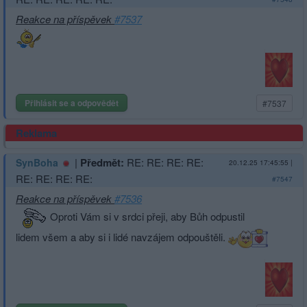
Reakce na příspěvek
#7537
Přihlásit se a odpovědět
#7537
Reklama
|
Předmět:
RE: RE: RE: RE:
SynBoha
20.12.25 17:45:55
|
RE: RE: RE: RE:
#7547
Reakce na příspěvek
#7536
Oproti Vám si v srdci přeji, aby Bůh odpustil
lidem všem a aby si i lidé navzájem odpouštěli.