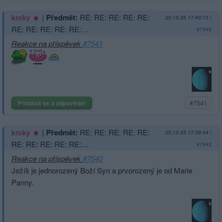
|
Předmět:
RE: RE: RE: RE: RE:
kroky
20.12.25 17:40:13
|
RE: RE: RE: RE: RE:…
#7543
Reakce na příspěvek
#7541
Přihlásit se a odpovědět
#7541
|
Předmět:
RE: RE: RE: RE: RE:
kroky
20.12.25 17:39:44
|
RE: RE: RE: RE: RE:…
#7542
Reakce na příspěvek
#7540
Ježíš je jednorozený Boží Syn a prvorozený je od Marie
Panny.