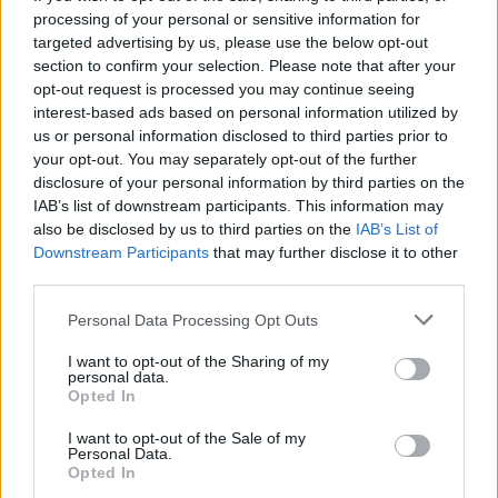
processing of your personal or sensitive information for
Přihlásit se a odpovědět
#7511
targeted advertising by us, please use the below opt-out
section to confirm your selection. Please note that after your
opt-out request is processed you may continue seeing
|
Předmět:
RE: RE: RE: RE:
SynBoha
20.12.25 17:54:43
|
interest-based ads based on personal information utilized by
RE: RE: RE: RE: RE: RE:…
#7551
us or personal information disclosed to third parties prior to
Reakce na příspěvek
#7546
your opt-out. You may separately opt-out of the further
disclosure of your personal information by third parties on the
A přesto jste Božím dítětem!
IAB’s list of downstream participants. This information may
also be disclosed by us to third parties on the
IAB’s List of
Downstream Participants
that may further disclose it to other
third parties.
Přihlásit se a odpovědět
#7546
Personal Data Processing Opt Outs
Reklama
I want to opt-out of the Sharing of my
personal data.
Opted In
|
Předmět:
RE: RE: RE: RE:
SynBoha
20.12.25 17:52:46
|
RE: RE: RE: RE: RE: RE:…
I want to opt-out of the Sale of my
#7550
Personal Data.
Reakce na příspěvek
#7476
Opted In
Pokládáte se za tu ženu?