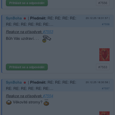
Přihlásit se a odpovědět
#7556
|
Předmět:
RE: RE: RE: RE:
SynBoha
20.12.25 18:31:57
|
RE: RE: RE: RE: RE: RE:…
#7558
Reakce na příspěvek
#7553
Bůh Vás uzdraví. . .
Přihlásit se a odpovědět
#7553
|
Předmět:
RE: RE: RE: RE:
SynBoha
20.12.25 18:30:58
|
RE: RE: RE: RE: RE: RE:…
#7557
Reakce na příspěvek
#7554
Věkovité stromy?