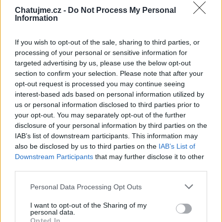
Od nejstarších
Strom
Reset
Menší
Chatujme.cz -
Do Not Process My Personal
Information
Příspěvek #
Jít
Větší
If you wish to opt-out of the sale, sharing to third parties, or
Hledat
processing of your personal or sensitive information for
targeted advertising by us, please use the below opt-out
section to confirm your selection. Please note that after your
opt-out request is processed you may continue seeing
10
9
…
1
interest-based ads based on personal information utilized by
(aktuální strana)
us or personal information disclosed to third parties prior to
your opt-out. You may separately opt-out of the further
Reklama
disclosure of your personal information by third parties on the
IAB’s list of downstream participants. This information may
|
Předmět:
visitor77
09.04.26 15:40:45
also be disclosed by us to third parties on the
IAB’s List of
|
#125
Downstream Participants
that may further disclose it to other
third parties.
Personal Data Processing Opt Outs
I want to opt-out of the Sharing of my
personal data.
Opted In