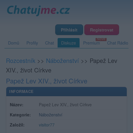
Přihlásit
Registrovat
Domů
Profily
Chat
Diskuze
Premium
Chat Rádio
Rozcestník
>>
Náboženství
>>
Papež Lev
XIV., život Církve
Papež Lev XIV., život Církve
INFORMACE
Název:
Papež Lev XIV., život Církve
Kategorie:
Náboženství
Založil:
visitor77