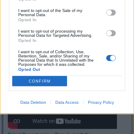
I want to opt-out of the Sale of my
pápež Lev XIV. zvolený, text prvého posolstva, anglické
Personal Data.
Opted In
titulky, slovenský text (
I want to opt-out of processing my
Personal Data for Targeted Advertising.
Opted In
https://www.fa­cebook.com/do­bryOtec/posts/prvé-
I want to opt-out of Collection, Use,
Retention, Sale, and/or Sharing of my
slová-pápeža-leva-xiv-pokoj-vám-všetkýmdrah­í-
Personal Data that Is Unrelated with the
Purposes for which it was collected.
bratia-a-sestry-toto-je-prvý-p/10928941895­35741/
Opted Out
)
CONFIRM
Data Deletion
Data Access
Privacy Policy