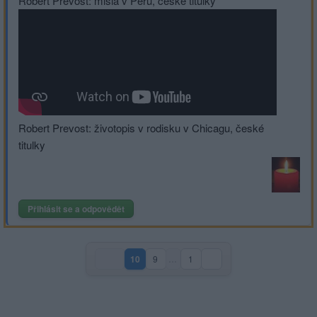
Robert Prevost: misia v Peru, české titulky
Robert Prevost: životopis v rodisku v Chicagu, české
titulky
Přihlásit se a odpovědět
10
9
…
1
(aktuální strana)