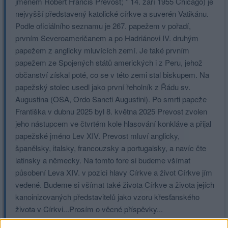
jménem Robert Francis Prevost; * 14. září 1955 Chicago) je
nejvyšší představený katolické církve a suverén Vatikánu.
Podle oficiálního seznamu je 267. papežem v pořadí,
prvním Severoameričanem a po Hadriánovi IV. druhým
papežem z anglicky mluvících zemí. Je také prvním
papežem ze Spojených států amerických i z Peru, jehož
občanství získal poté, co se v této zemi stal biskupem. Na
papežský stolec usedl jako první řeholník z Řádu sv.
Augustina (OSA, Ordo Sancti Augustini). Po smrti papeže
Františka v dubnu 2025 byl 8. května 2025 Prevost zvolen
jeho nástupcem ve čtvrtém kole hlasování konkláve a přijal
papežské jméno Lev XIV. Prevost mluví anglicky,
španělsky, italsky, francouzsky a portugalsky, a navíc čte
latinsky a německy. Na tomto fore si budeme všímat
působení Leva XIV. v pozici hlavy Církve a život Církve jím
vedené. Budeme si všímat také života Církve a života jejích
kanoinizovaných představitelů jako vzoru křesťanského
života v Církvi...Prosím o věcné příspěvky...