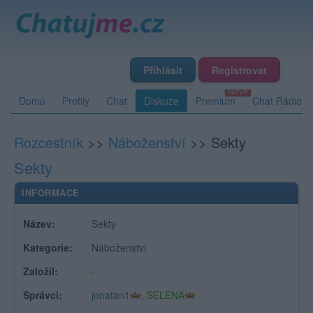
Přihlásit
Registrovat
Domů
Profily
Chat
Diskuze
Premium
Chat Rádio
Rozcestník
>>
Náboženství
>>
Sekty
Sekty
INFORMACE
Název:
Sekty
Kategorie:
Náboženství
Založil:
-
Správci:
jonatan1
,
SELENA