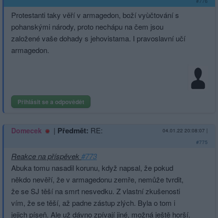
#776
Protestanti taky věří v armagedon, boží vyùčtování s
pohanskými národy, proto nechápu na čem jsou
založené vaše dohady s jehovistama. I pravoslavní učí
armagedon.
Přihlásit se a odpovědět
|
Předmět:
RE:
Domecek
04.01.22 20:08:07
|
#775
Reakce na příspěvek
#773
Abuka tomu nasadil korunu, když napsal, že pokud
někdo nevěří, že v armagedonu zemře, nemůže tvrdit,
že se SJ těší na smrt nesvedku. Z vlastní zkušenosti
vím, že se těší, až padne zástup zlých. Byla o tom i
jejich píseň. Ale už dávno zpívají jiné, možná ještě horší.