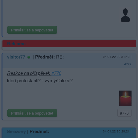
Přihlásit se a odpovědět
Reklama
|
Předmět:
RE:
visitor77
04.01.22 20:31:43
|
#777
Reakce na příspěvek
#776
ktorí protestanti? - vymýšľate si?
Přihlásit se a odpovědět
#776
|
Předmět:
Smazaný
04.01.22 20:28:21
|