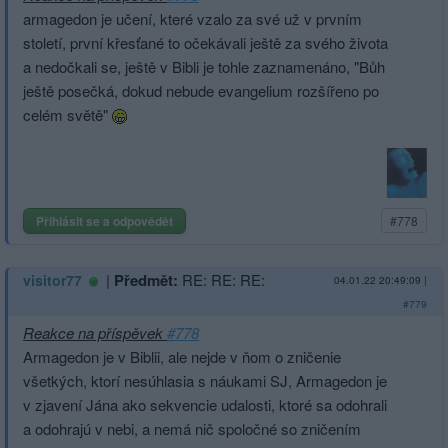
armagedon je učení, které vzalo za své už v prvním
století, první křesťané to očekávali ještě za svého života
a nedočkali se, ještě v Bibli je tohle zaznamenáno, "Bůh
ještě posečká, dokud nebude evangelium rozšířeno po
celém světě"
Přihlásit se a odpovědět
#778
|
Předmět:
RE: RE: RE:
visitor77
04.01.22 20:49:09
|
#779
Reakce na příspěvek
#778
Armagedon je v Biblii, ale nejde v ňom o zničenie
všetkých, ktorí nesúhlasia s náukami SJ, Armagedon je
v zjavení Jána ako sekvencie udalosti, ktoré sa odohrali
a odohrajú v nebi, a nemá nič spoločné so zničením