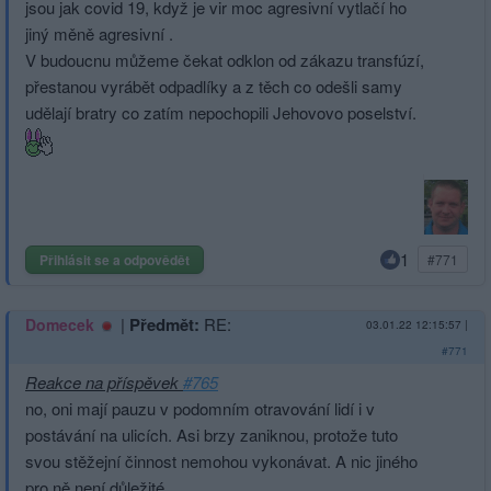
jsou jak covid 19, když je vir moc agresivní vytlačí ho
jiný měně agresivní .
V budoucnu můžeme čekat odklon od zákazu transfúzí,
přestanou vyrábět odpadlíky a z těch co odešli samy
udělají bratry co zatím nepochopili Jehovovo poselství.
1
Přihlásit se a odpovědět
#771
|
Předmět:
RE:
Domecek
03.01.22 12:15:57
|
#771
Reakce na příspěvek
#765
no, oni mají pauzu v podomním otravování lidí i v
postávání na ulicích. Asi brzy zaniknou, protože tuto
svou stěžejní činnost nemohou vykonávat. A nic jiného
pro ně není důležité.