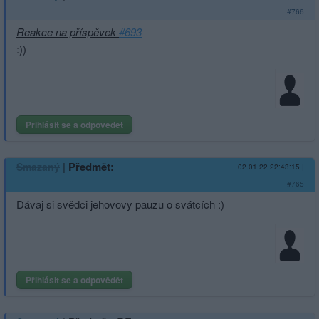
#766
Reakce na příspěvek
#693
:))
Přihlásit se a odpovědět
|
Předmět:
Smazaný
02.01.22 22:43:15
|
#765
Dávaj si svědci jehovovy pauzu o svátcích :)
Přihlásit se a odpovědět