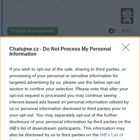
1
Přihlásit se a odpovědět
#773
|
Předmět:
RE:
Chatujme.cz -
Do Not Process My Personal
Domecek
04.01.22 13:51:27
|
Information
#774
Reakce na příspěvek
#773
If you wish to opt-out of the sale, sharing to third parties, or
Je mi moc líto jehovistických dětí. Ještě ani nejsou členy
processing of your personal or sensitive information for
NSSJ, ale už si nesmí se svými spolužáky ani zahrát po
targeted advertising by us, please use the below opt-out
škole na hřišti, protože by byly ve ŠPATNÉ
section to confirm your selection. Please note that after your
SPOLEČNOSTI.
opt-out request is processed you may continue seeing
interest-based ads based on personal information utilized by
us or personal information disclosed to third parties prior to
your opt-out. You may separately opt-out of the further
disclosure of your personal information by third parties on the
IAB’s list of downstream participants. This information may
1
Přihlásit se a odpovědět
#773
also be disclosed by us to third parties on the
IAB’s List of