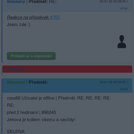
|
Předmět:
RE:
Smazaný
02.01.22 22:39:30
|
#764
Reakce na příspěvek
#763
Jsem zde :)
Přihlásit se a odpovědět
Reklama
|
Předmět:
Smazaný
02.01.22 22:33:53
|
#763
rose66 Uživatel je offline | Předmět: RE: RE: RE: RE:
RE:
před 2 hodinami | #96245
Jehova je králem všemu a navždy!
SELENA