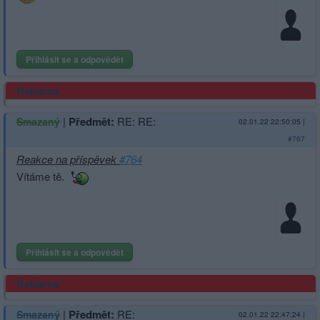
Přihlásit se a odpovědět
Reklama
|
Předmět:
RE: RE:
Smazaný
02.01.22 22:50:05
|
#767
Reakce na příspěvek
#764
Vítáme tě.
Přihlásit se a odpovědět
Reklama
|
Předmět:
RE:
Smazaný
02.01.22 22:47:24
|