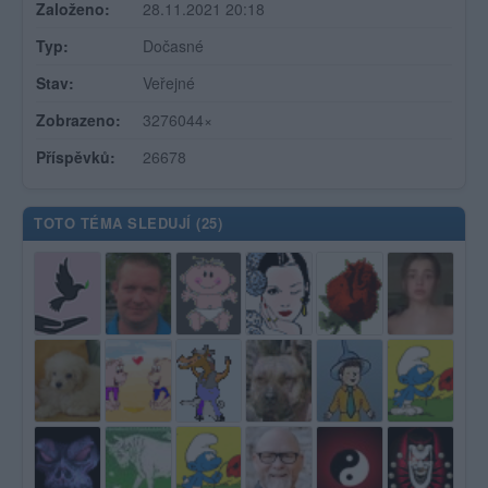
Založeno:
28.11.2021 20:18
Typ:
Dočasné
Stav:
Veřejné
Zobrazeno:
3276044×
Příspěvků:
26678
TOTO TÉMA SLEDUJÍ (
25
)