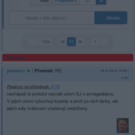
Příspěvek #
Jít
Větší
Hledat
1334
…
38
37
36
…
1
(aktuální strana)
Reklama
|
Předmět:
RE:
jonatan1
04.01.22 21:15:56
|
#783
Reakce na příspěvek
#776
nechápeš to protože neznáš učení SJ o armageddonu.
V jejich učení vybuchují kostely a jezdí po nich tanky, ale
jejich sály království zůstávají nedotčeny.