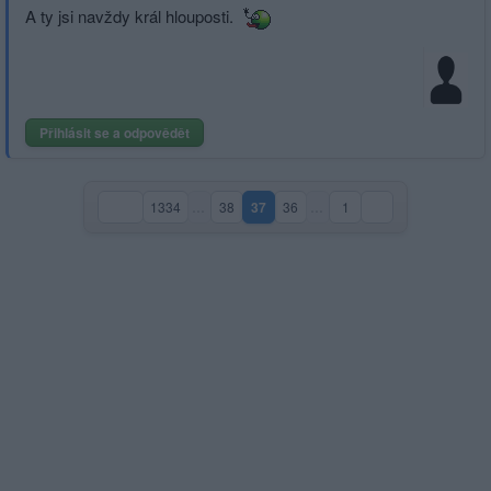
A ty jsi navždy král hlouposti.
Přihlásit se a odpovědět
1334
…
38
37
36
…
1
(aktuální strana)