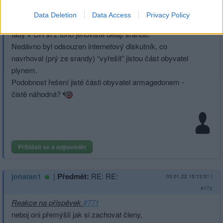
poradí, jak ji přežít.
Data Deletion
Data Access
Privacy Policy
V Rusku je za tyhle extrémistické projevy zakázali, a
tady v ČR si z toho jehovisté dělají srandu.
Nedávno byl odsouzen internetový diskutník, co
navrhoval (prý ze srandy) “vyřešit” jistou část obyvatel
plynem.
Podobnost řešení jisté části obyvatel armagedonem -
čistě náhodná?
Přihlásit se a odpovědět
|
Předmět:
RE: RE:
jonatan1
03.01.22 15:13:31
|
#772
Reakce na příspěvek
#771
neboj oni přemýšlí jak si zachovat členy,