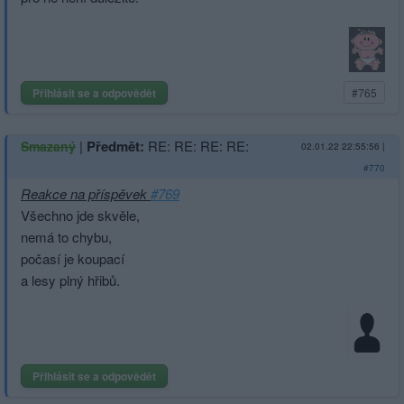
Přihlásit se a odpovědět
#765
|
Předmět:
RE: RE: RE: RE:
Smazaný
02.01.22 22:55:56
|
#770
Reakce na příspěvek
#769
Všechno jde skvěle,
nemá to chybu,
počasí je koupací
a lesy plný hřibů.
Přihlásit se a odpovědět