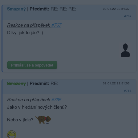
|
Předmět:
RE: RE: RE:
Smazaný
02.01.22 22:54:37
|
#769
Reakce na příspěvek
#767
Díky, jak to jde? :)
Přihlásit se a odpovědět
|
Předmět:
RE:
Smazaný
02.01.22 22:51:03
|
#768
Reakce na příspěvek
#765
Jako v hledání nových členů?
Nebo v jídle?