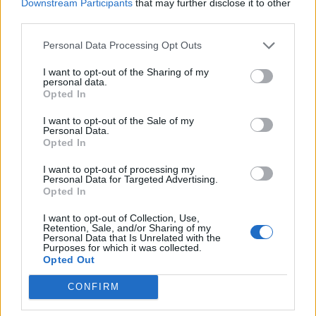
Downstream Participants
that may further disclose it to other
|
Předmět:
Smazaný
third parties.
04.01.22 11:25:24
|
#773
Personal Data Processing Opt Outs
ABUKA
Hodně lidí přežije – můžete být mezi nimi
I want to opt-out of the Sharing of my
personal data.
Naše přežití závisí na tom, jestli budeme věrní Bohu
Opted In
Jehovovi a budeme se učit jednat tak, abychom se mu
líbili. (Sefanjáš 2:3) Nenechte se tedy ovlivnit názorem
I want to opt-out of the Sale of my
Personal Data.
většiny a neignorujte jasné signály toho, že žijeme v
Opted In
opravdu důležité době. „Pevně [chovejte] v mysli
I want to opt-out of processing my
přítomnost Jehovova dne.“ Svědkové Jehovovi vám rádi
Personal Data for Targeted Advertising.
v Bibli ukážou, jak můžete tento nadcházející den přežít.
Opted In
Buď o tom začnu přemýšlet, nebo to budu popírat.
I want to opt-out of Collection, Use,
Pokud tomu nevěřím, nemůžu zároveň vykřikovat
Retention, Sale, and/or Sharing of my
Personal Data that Is Unrelated with the
nesmysly, že se někdo těší na moji smrt.
Purposes for which it was collected.
Opted Out
SELENA
Těch “hodně lidí co přežije” apokalypsu budou patrně
CONFIRM
jehovisti. Když článek následně zmiňuje, že jehovisti mi