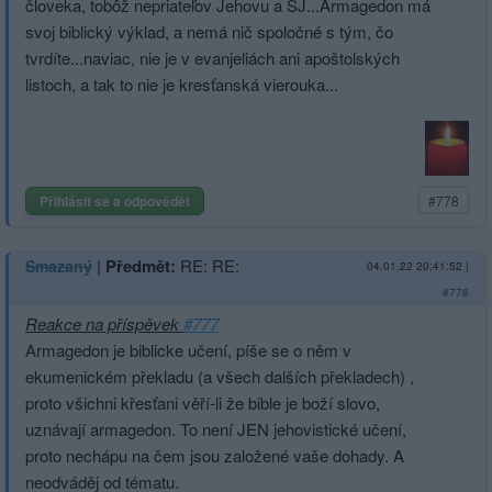
človeka, tobôž nepriateľov Jehovu a SJ...Armagedon má
svoj biblický výklad, a nemá nič spoločné s tým, čo
tvrdíte...naviac, nie je v evanjeliách ani apoštolských
listoch, a tak to nie je kresťanská vierouka...
Přihlásit se a odpovědět
#778
|
Předmět:
RE: RE:
Smazaný
04.01.22 20:41:52
|
#778
Reakce na příspěvek
#777
Armagedon je biblicke učení, píše se o něm v
ekumenickém překladu (a všech dalších překladech) ,
proto všichni křesťani věří-li že bible je boží slovo,
uznávají armagedon. To není JEN jehovistické učení,
proto nechápu na čem jsou založené vaše dohady. A
neodváděj od tématu.