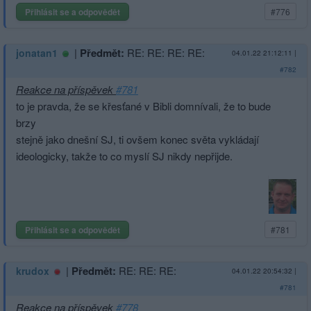
Přihlásit se a odpovědět
#776
|
Předmět:
RE: RE: RE: RE:
jonatan1
04.01.22 21:12:11
|
#782
Reakce na příspěvek
#781
to je pravda, že se křesťané v Bibli domnívali, že to bude
brzy
stejně jako dnešní SJ, ti ovšem konec světa vykládají
ideologicky, takže to co myslí SJ nikdy nepřijde.
Přihlásit se a odpovědět
#781
|
Předmět:
RE: RE: RE:
krudox
04.01.22 20:54:32
|
#781
Reakce na příspěvek
#778