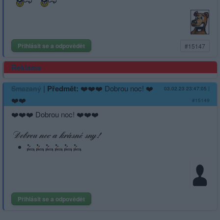
Přihlásit se a odpovědět
#15147
Reklama
|
Předmět:
❤️❤️❤️ Dobrou noc! ❤️
Smazaný
03.02.23 23:47:05
|
❤️❤️
#15149
❤️❤️❤️ Dobrou noc! ❤️❤️❤️
Přihlásit se a odpovědět