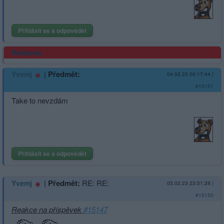
Přihlásit se a odpovědět
Reklama
|
Předmět:
Yvemj
04.02.23 00:17:44
|
#15151
Take to nevzdám
Přihlásit se a odpovědět
|
Předmět:
RE: RE:
Yvemj
03.02.23 23:51:28
|
#15150
Reakce na příspěvek
#15147