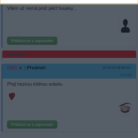
Zemřela Naďa Urbánková.
Vilém už nemá proč péct housky...
Přihlásit se a odpovědět
Reklama
|
Předmět:
ENZI
04.02.23 08:36:33
|
#15156
Přeji hezkou klidnou sobotu .
Přihlásit se a odpovědět