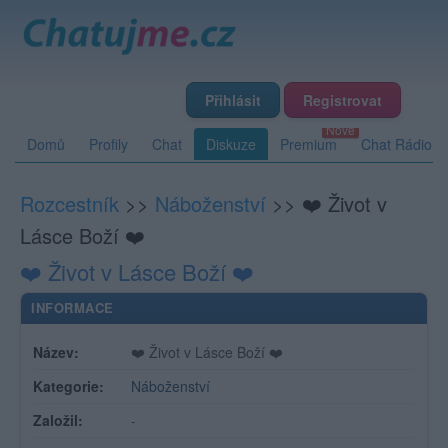
Přihlásit
Registrovat
Domů
Profily
Chat
Diskuze
Premium
Chat Rádio
Rozcestník
>>
Náboženství
>>
❤️ Život v
Lásce Boží ❤️
❤️ Život v Lásce Boží ❤️
INFORMACE
Název:
❤️ Život v Lásce Boží ❤️
Kategorie:
Náboženství
Založil:
-