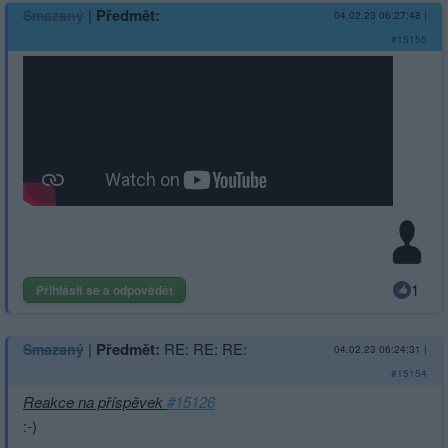
|
Předmět:
Smazaný
04.02.23 06:27:48
|
#15155
1
Přihlásit se a odpovědět
|
Předmět:
RE: RE: RE:
Smazaný
04.02.23 06:24:31
|
#15154
Reakce na příspěvek
#15126
:-)