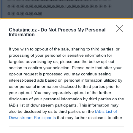
🙏🏽🙏🏽🙏🏽🙏🏽🙏🏽🙏🏽🙏­🏽🙏🏽🙏🏽🙏🏽🙏🏽🙏🏽
🙏🏽🙏🏽🙏🏽🙏🏽
Chatujme.cz -
Do Not Process My Personal
Information
Přihlásit se a odpovědět
If you wish to opt-out of the sale, sharing to third parties, or
processing of your personal or sensitive information for
targeted advertising by us, please use the below opt-out
|
Předmět:
Yvemj
04.02.23 17:44:03
|
section to confirm your selection. Please note that after your
#15159
opt-out request is processed you may continue seeing
interest-based ads based on personal information utilized by
us or personal information disclosed to third parties prior to
your opt-out. You may separately opt-out of the further
disclosure of your personal information by third parties on the
IAB’s list of downstream participants. This information may
also be disclosed by us to third parties on the
IAB’s List of
Downstream Participants
that may further disclose it to other
third parties.