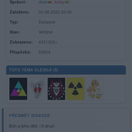
Správci:
desk
,
kroky
Založeno:
02.08.2022 20:46
Typ:
Dočasné
Stav:
Veřejné
Zobrazeno:
4321023×
Příspěvků:
52904
TOTO TÉMA SLEDUJÍ (
5
)
PŘEDMĚT DISKUZE:
Bůh a jeho děti, i ti druzí