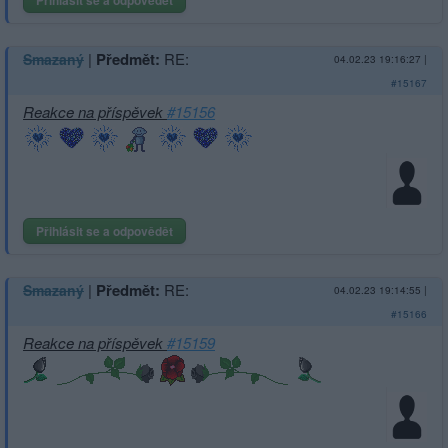
|
Předmět:
RE:
Smazaný
04.02.23 19:16:27
|
#15167
Reakce na příspěvek
#15156
Přihlásit se a odpovědět
|
Předmět:
RE:
Smazaný
04.02.23 19:14:55
|
#15166
Reakce na příspěvek
#15159