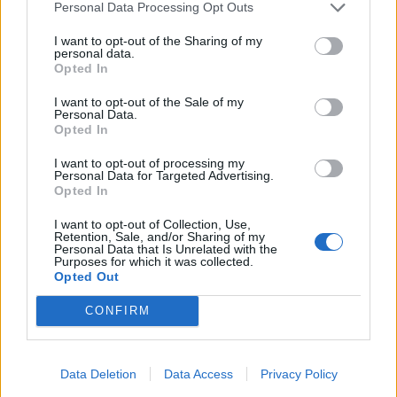
Personal Data Processing Opt Outs
1
Přihlásit se a odpovědět
I want to opt-out of the Sharing of my
personal data.
Opted In
|
Předmět:
RE: RE:
KamilaLiska
04.02.23 16:11:30
|
I want to opt-out of the Sale of my
#15158
Personal Data.
Opted In
Reakce na příspěvek
#15140
A co ti vzkříšení? Psal jsi, že jsou automaticky všichni
I want to opt-out of processing my
svatí.
Personal Data for Targeted Advertising.
Opted In
I want to opt-out of Collection, Use,
Retention, Sale, and/or Sharing of my
Personal Data that Is Unrelated with the
Purposes for which it was collected.
Přihlásit se a odpovědět
#15140
Opted Out
Reklama
CONFIRM
|
Předmět:
Smazaný
04.02.23 13:54:23
|
Data Deletion
Data Access
Privacy Policy
#15157