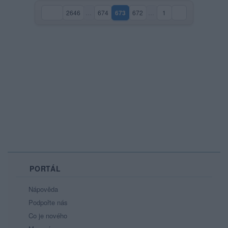
2646
…
674
673
672
…
1
(aktuální strana)
PORTÁL
Nápověda
Podpořte nás
Co je nového