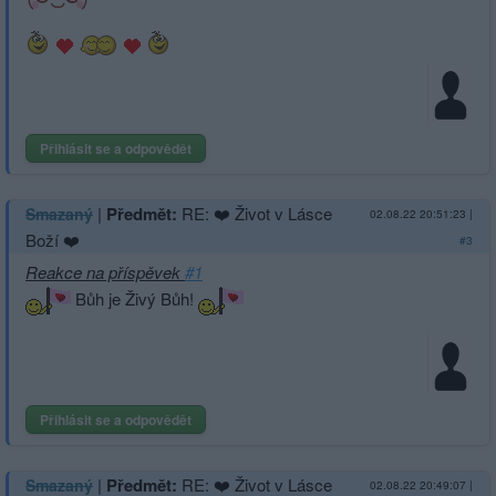
Přihlásit se a odpovědět
|
Předmět:
RE: ❤️ Život v Lásce
Smazaný
02.08.22 20:51:23
|
Boží ❤️
#3
Reakce na příspěvek
#1
Bůh je Živý Bůh!
Přihlásit se a odpovědět
|
Předmět:
RE: ❤️ Život v Lásce
Smazaný
02.08.22 20:49:07
|