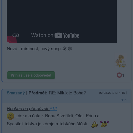
Nová - místnost, nový song..🎤🎼
1
Přihlásit se a odpovědět
|
Předmět:
RE: Milujete Boha?
Smazaný
02.08.22 21:14:45
|
#14
Reakce na příspěvek
#12
Láska a úcta k Bohu Stvořiteli, Otci, Pánu a
Spasiteli lidstva je zdrojem lidského štěstí.