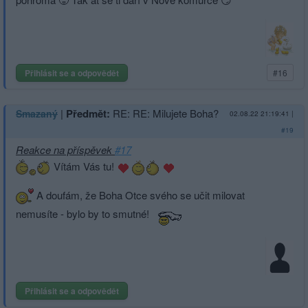
Přihlásit se a odpovědět
#16
|
Předmět:
RE: RE: Milujete Boha?
Smazaný
02.08.22 21:19:41
|
#19
Reakce na příspěvek
#17
Vítám Vás tu!
A doufám, že Boha Otce svého se učit milovat
nemusíte - bylo by to smutné!
Přihlásit se a odpovědět