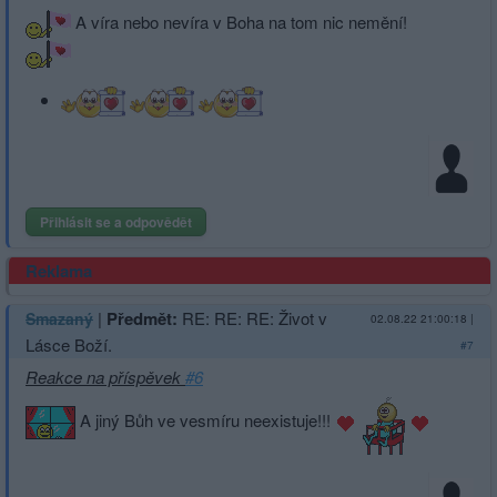
A víra nebo nevíra v Boha na tom nic nemění!
Přihlásit se a odpovědět
Reklama
|
Předmět:
RE: RE: RE: Život v
Smazaný
02.08.22 21:00:18
|
Lásce Boží.
#7
Reakce na příspěvek
#6
A jiný Bůh ve vesmíru neexistuje!!!