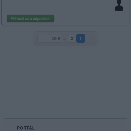
Přihlásit se a odpovědět
2646
…
2
1
(aktuální strana)
PORTÁL