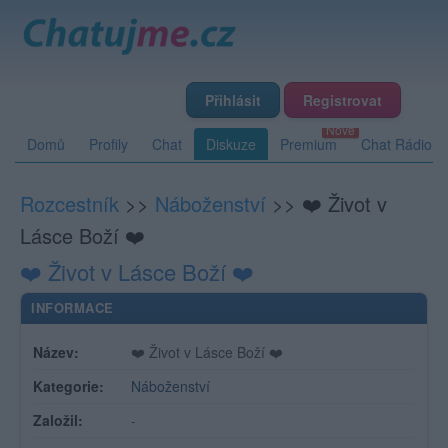
Přihlásit
Registrovat
Domů
Profily
Chat
Diskuze
Premium
Chat Rádio
Rozcestník
>>
Náboženství
>>
❤️ Život v
Lásce Boží ❤️
❤️ Život v Lásce Boží ❤️
INFORMACE
Název:
❤️ Život v Lásce Boží ❤️
Kategorie:
Náboženství
Založil:
-