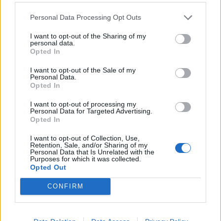
Dočasně máme hodně rozdílné životní role, ale před
Personal Data Processing Opt Outs
Bohem si jsme v Lásce Boží rovni!
I want to opt-out of the Sharing of my
personal data.
Opted In
I want to opt-out of the Sale of my
Personal Data.
Přihlásit se a odpovědět
Opted In
I want to opt-out of processing my
|
Předmět:
RE: RE: My všichni
Smazaný
Personal Data for Targeted Advertising.
02.08.22 21:06:08
|
Opted In
lidé...
#10
Reakce na příspěvek
#9
I want to opt-out of Collection, Use,
Retention, Sale, and/or Sharing of my
Vždyť Bůh je vlastním Otcem všech věřících i
Personal Data that Is Unrelated with the
Purposes for which it was collected.
nevěřících lidí!
Opted Out
Ano, Bůh je naším vlastním milujícím Tatínkem...
CONFIRM