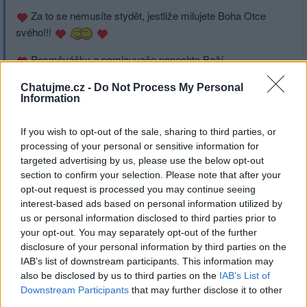
Za to se nemusíte stydět, jestliže milujete Boha Otce
svého!!!
Posměváčky a pomlouvače ponechte Boží
spravedlnosti - ihned jim vše odpouštějte a proste Boha
Chatujme.cz -
Do Not Process My Personal
Otce svého, aby je morálně, psychicky a fyzicky
Information
uzdravil...
If you wish to opt-out of the sale, sharing to third parties, or
processing of your personal or sensitive information for
targeted advertising by us, please use the below opt-out
section to confirm your selection. Please note that after your
Přihlásit se a odpovědět
opt-out request is processed you may continue seeing
interest-based ads based on personal information utilized by
us or personal information disclosed to third parties prior to
|
Předmět:
My!
Smazaný
02.08.22 21:08:54
|
your opt-out. You may separately opt-out of the further
#11
disclosure of your personal information by third parties on the
My všichni lidé tvoříme láskyplnou Boží rodinu!
IAB’s list of downstream participants. This information may
Bůh je naším milujícím Otcem a my všichni jsme jeho
also be disclosed by us to third parties on the
IAB’s List of
Downstream Participants
that may further disclose it to other
milovanými dětmi...
third parties.