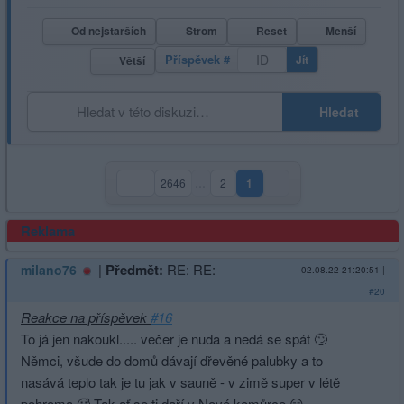
Od nejstarších
Strom
Reset
Menší
Příspěvek #
Jít
Větší
Hledat
2646
…
2
1
(aktuální strana)
Reklama
|
Předmět:
RE: RE:
milano76
02.08.22 21:20:51
|
#20
Reakce na příspěvek
#16
To já jen nakoukl..... večer je nuda a nedá se spát 🙄
Němci, všude do domů dávají dřevěné palubky a to
nasává teplo tak je tu jak v sauně - v zimě super v létě
pohroma 🥵 Tak ať se ti daří v Nové komůrce 😏