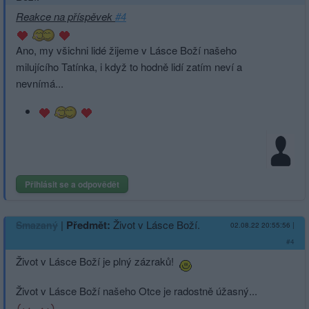
Reakce na příspěvek
#4
Ano, my všichni lidé žijeme v Lásce Boží našeho
milujícího Tatínka, i když to hodně lidí zatím neví a
nevnímá...
Přihlásit se a odpovědět
|
Předmět:
Život v Lásce Boží.
Smazaný
02.08.22 20:55:56
|
#4
Život v Lásce Boží je plný zázraků!
Život v Lásce Boží našeho Otce je radostně úžasný...