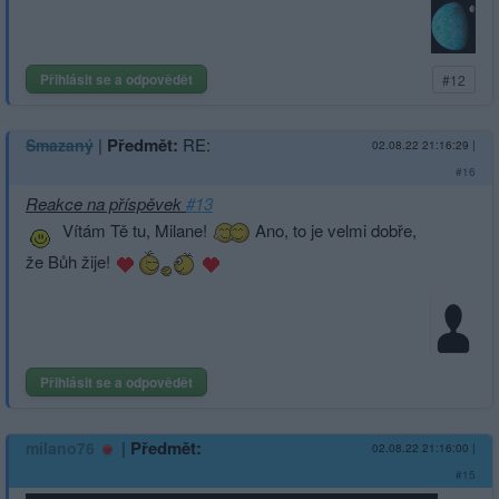
Přihlásit se a odpovědět
#12
|
Předmět:
RE:
Smazaný
02.08.22 21:16:29
|
#16
Reakce na příspěvek
#13
Vítám Tě tu, Milane!
Ano, to je velmi dobře,
že Bůh žije!
Přihlásit se a odpovědět
|
Předmět:
milano76
02.08.22 21:16:00
|
#15