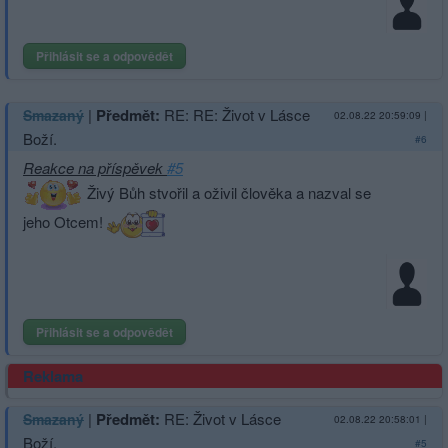
Přihlásit se a odpovědět
|
Předmět:
RE: RE: Život v Lásce
Smazaný
02.08.22 20:59:09
|
Boží.
#6
Reakce na příspěvek
#5
Živý Bůh stvořil a oživil člověka a nazval se
jeho Otcem!
Přihlásit se a odpovědět
Reklama
|
Předmět:
RE: Život v Lásce
Smazaný
02.08.22 20:58:01
|
Boží.
#5