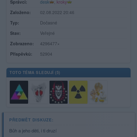
Správci:
desk
,
kroky
Založeno:
02.08.2022 20:46
Typ:
Dočasné
Stav:
Veřejné
Zobrazeno:
4296477×
Příspěvků:
52904
TOTO TÉMA SLEDUJÍ (
5
)
PŘEDMĚT DISKUZE:
Bůh a jeho děti, i ti druzí