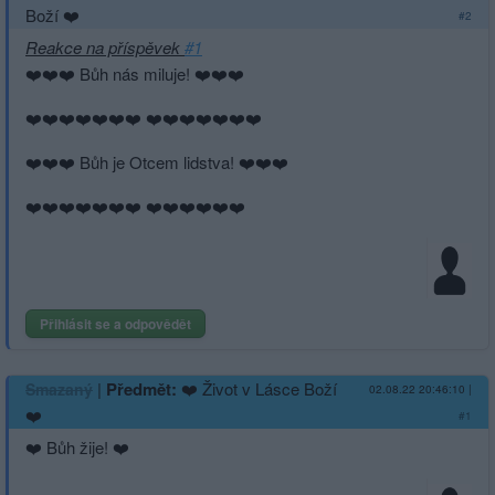
Boží ❤️
#2
Reakce na příspěvek
#1
❤️❤️❤️ Bůh nás miluje! ❤️❤️❤️
❤️❤️❤️❤️❤️❤️❤️ ❤️❤️❤️❤️❤️❤️❤️
❤️❤️❤️ Bůh je Otcem lidstva! ❤️❤️❤️
❤️❤️❤️❤️❤️❤️❤️ ❤️❤️❤️❤️❤️❤️
Přihlásit se a odpovědět
|
Předmět:
❤️ Život v Lásce Boží
Smazaný
02.08.22 20:46:10
|
❤️
#1
❤️ Bůh žije! ❤️