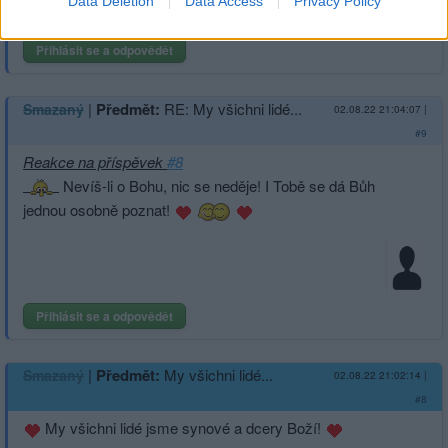
Data Deletion
Data Access
Privacy Policy
Přihlásit se a odpovědět
|
Předmět:
RE: My všichni lidé...
Smazaný
02.08.22 21:04:07
|
#9
Reakce na příspěvek
#8
Nevíš-li o Bohu, nic se neděje! I Tobě se dá Bůh
jednou osobně poznat!
Přihlásit se a odpovědět
|
Předmět:
My všichni lidé...
Smazaný
02.08.22 21:02:14
|
#8
My všichni lidé jsme synové a dcery Boží!