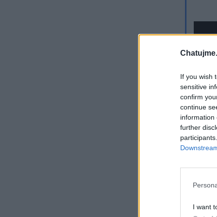
Chatujme.
If you wish 
sensitive in
confirm you
continue se
information 
further disc
Přihlá
participants
Downstream 
Rekla
Spra-T
Persona
Všem p
I want t