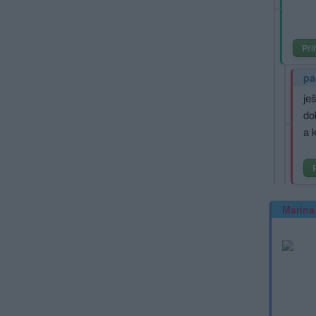
Při
pa
je
do
a 
Marina