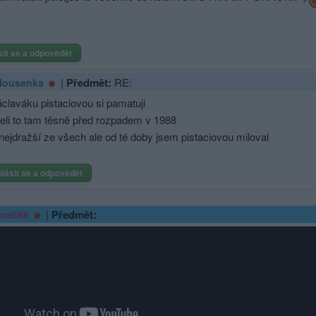
sit se a odpovědět
|
Předmět:
RE:
Housenka
áclaváku pistaciovou si pamatuji
řeli to tam těsně před rozpadem v 1988
nejdražší ze všech ale od té doby jsem pistaciovou miloval
hlásit se a odpovědět
|
Předmět:
ina666