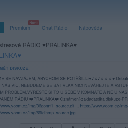
Premium
Chat Rádio
Nápověda
stresové RÁDIO ♥PRALINKA♥
ALINKA♥
MĚT DISKUZE:
ME SE NAVZÁJEM, ABYCHOM SE POTĚŠILI♫♥♪♫♪☼☼☼♥ Debatujm
NÁS VÍC, NEBUDEME SE BÁT VLKA NIC! NEVÁHEJTE A VSTUPTE!..
M PROBLEM,VYRESTE SI TO U SEBE V KOMNATE A NE U NÁ
ANÉM RÁDIU ❤️PRALINKA❤️ Oznámení-zakladatelka diskuze-PRALIN
://www.yoom.cz/img/36gonnf1_source.gif
...
https://www.yoom.cz/img
://www.yoom.cz/img/69tdlhmp_source.jpg