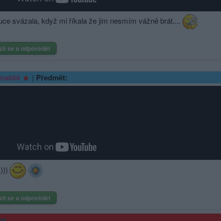
uce svázala, když mi říkala že jim nesmím vážně brát....
sit se a odpovědět
|
Předmět:
ina666
)))
sit se a odpovědět
ma