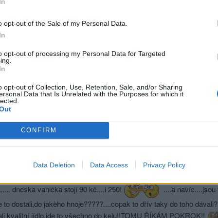
In
o opt-out of the Sale of my Personal Data.
In
to opt-out of processing my Personal Data for Targeted
ing.
In
sit se a odpovědět
o opt-out of Collection, Use, Retention, Sale, and/or Sharing
ma
ersonal Data that Is Unrelated with the Purposes for which it
lected.
Out
|
Předmět:
ina666
 PRALINKA- o zmrzlině)))
CONFIRM
KA007007 Uživatel je offline | Předmět: RE: RE: RE: RE:
3 17:36:06 | #13203 (4)
Data Deletion
Data Access
Privacy Policy
lověk nechápe,proč, když je něco dobrého,se to zruší......mně chutna
..... dneska vanička stojí 90 kč....i 250!
....a navíc....jso
 to dostali,do jakèho hnoje?????....copak to dřív taky do toho dávali
ali kvalitní jídlo,jde to všechno do kelu!!TOMU ŘÍKÁM POKROK!!