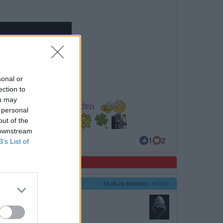
sonal or
ection to
ou may
 personal
out of the
 downstream
1
2
B’s List of
05.05.26 08:08:00
|
#57463