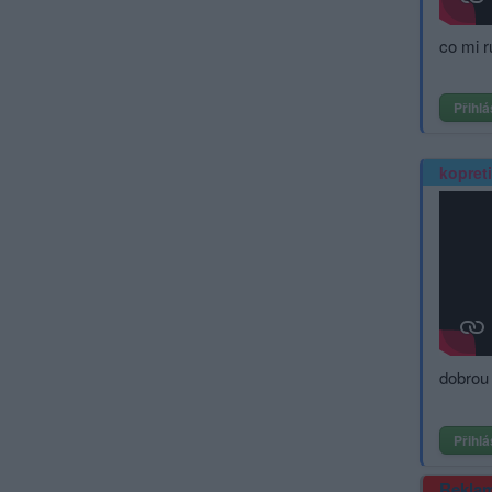
co mi r
Přihlá
kopret
dobrou 
Přihlá
Rekla