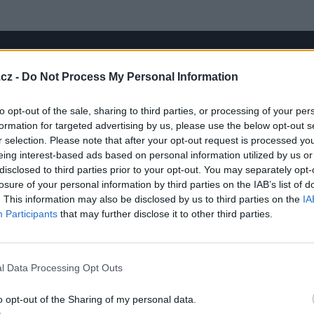
cz -
Do Not Process My Personal Information
to opt-out of the sale, sharing to third parties, or processing of your per
formation for targeted advertising by us, please use the below opt-out s
r selection. Please note that after your opt-out request is processed y
eing interest-based ads based on personal information utilized by us or
disclosed to third parties prior to your opt-out. You may separately opt-
losure of your personal information by third parties on the IAB’s list of
sit se a odpovědět
. This information may also be disclosed by us to third parties on the
IA
Participants
that may further disclose it to other third parties.
ma
|
Předmět:
ec
l Data Processing Opt Outs
osluchačům přeji hezký den.
o opt-out of the Sharing of my personal data.