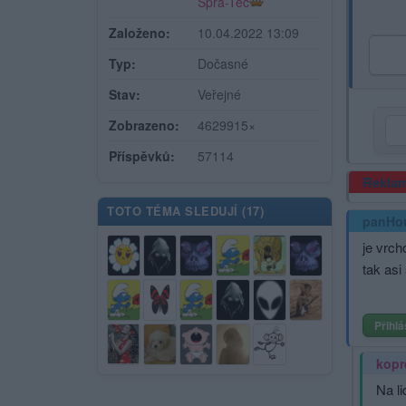
Spra-Tec
Založeno:
10.04.2022 13:09
Typ:
Dočasné
Stav:
Veřejné
Zobrazeno:
4629915×
Příspěvků:
57114
Rekla
TOTO TÉMA SLEDUJÍ (
17
)
panHo
je vrch
tak asi
Přihlá
kopr
Na li