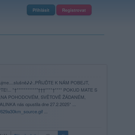
Přihlásit
Registrovat
e....slušně♪♪..PŘIJĎTE K NÁM POBEJT,
. *†***********"†††****†**** POKUD MATE S
S,NA POHODOVÉM, SVĚTOVĚ ŽÁDANÉM,
KA nás opustila dne 27.2.2025* ...
/629a30km_source.gif
...