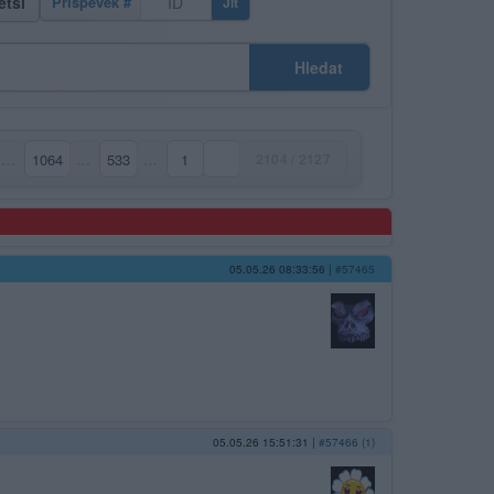
ětší
Příspěvek #
Jít
Hledat
…
1064
…
533
…
1
2104 / 2127
05.05.26 08:33:56
|
#57465
05.05.26 15:51:31
|
#57466 (1)