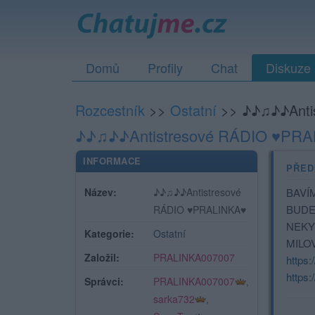
Domů
Profily
Chat
Diskuze
Rozcestník
>>
Ostatní
>>
♪♪♫♪♪Anti
♪♪♫♪♪Antistresové RÁDIO ♥PR
INFORMACE
PŘED
Název:
♪♪♫♪♪Antistresové
BAVÍ
BUDE 
RÁDIO ♥PRALINKA♥
NEKY
Kategorie:
Ostatní
MILOV
Založil:
PRALINKA007007
https
https
Správci:
PRALINKA007007
,
sarka732
,