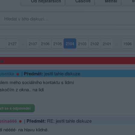
Od nejstarších
Časově
Menší
V
2127
…
2107
2106
2105
2104
2103
2102
2101
…
1596
(aktuální strana)
ma
|
Předmět:
jestli tahle diskuze
usenka
olem mého sociálního kontaktu s lidmi
 skočím z okna.. na lidi
sit se a odpovědět
|
Předmět:
RE: jestli tahle diskuze
etina666
di néééé- na hlavu klidně.