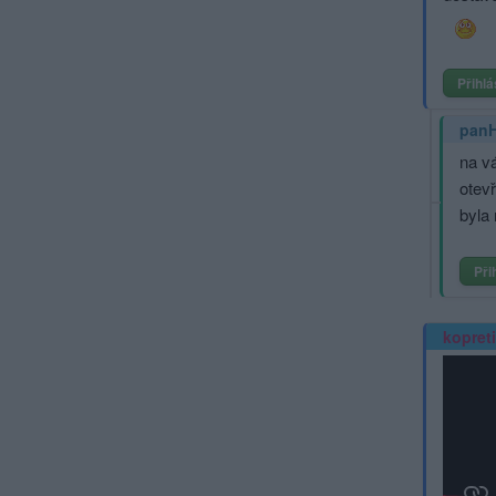
Přihlá
pan
na v
otev
byla 
Při
kopret