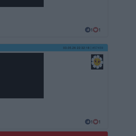
1
1
03.05.26 22:32:18
|
#57459
1
1