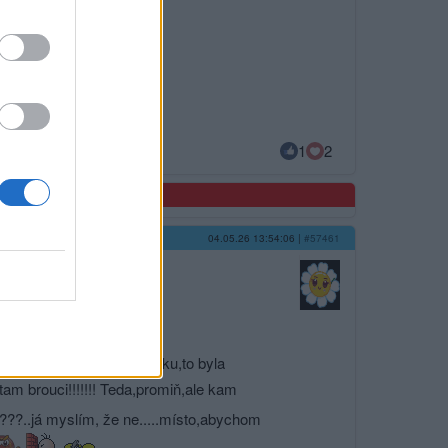
1
2
04.05.26 13:54:06
|
#57461
la pistáciové..na Václaváku,to byla
u tam brouci!!!!!!! Teda,promiň,ale kam
????..já myslím, že ne.....místo,a­bychom