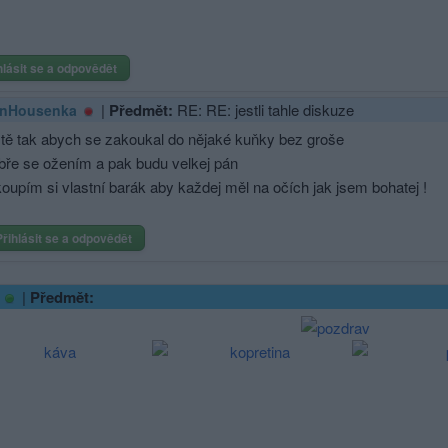
hlásit se a odpovědět
|
Předmět:
RE: RE: jestli tahle diskuze
nHousenka
ště tak abych se zakoukal do nějaké kuňky bez groše
bře se ožením a pak budu velkej pán
koupím si vlastní barák aby každej měl na očích jak jsem bohatej !
Přihlásit se a odpovědět
|
Předmět: