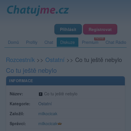
Přihlásit
Registrovat
Domů
Profily
Chat
Diskuze
Premium
Chat Rádio
Rozcestník
>>
Ostatní
>>
Co tu ještě nebylo
Co tu ještě nebylo
INFORMACE
Název:
Co tu ještě nebylo
Kategorie:
Ostatní
Založil:
milkocicak
Správci:
milkocicak