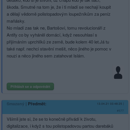
škoda. Smutné na tom je, že i ti mladí se nechají koupit
a dělají vědomě polistopadovým loupežníkům za peníz
maňásky.
No mladí zas tak ne, Bartošovi, tomu revolucionáři z
Antify co by vyháněl domácí, když nesouhlasí s
přijímáním uprchlíků ze země, bude kolem 40 let.Já tu
také např. nechci stavění mešit, něco jiného je pomoc v
nouzi a něco jiného sem zatahovat Islám.
Přihlásit se a odpovědět
|
Předmět:
Smazaný
13.04.21 03:48:25
|
#577
Všimli jste si, že se to konečně přivádí k životu,
digitalizace, i když s tou polistopadovou partou darebáků