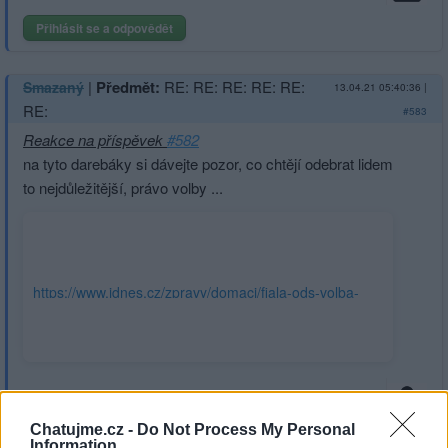
Přihlásit se a odpovědět
|
Předmět:
RE: RE: RE: RE: RE:
Smazaný
13.04.21 05:40:36
|
RE:
#583
Reakce na příspěvek
#582
na tyto darebáky si dávejte pozor, co chtějí odebrat lidem
to nejdůležitější, právo volby ...
https://www.idnes.cz/zpravy/domaci/fiala-ods-volba-
prezidenta-parlamentem-misto-prime-
volby.A190708_111847_domaci_kop
Chatujme.cz -
Do Not Process My Personal
Information