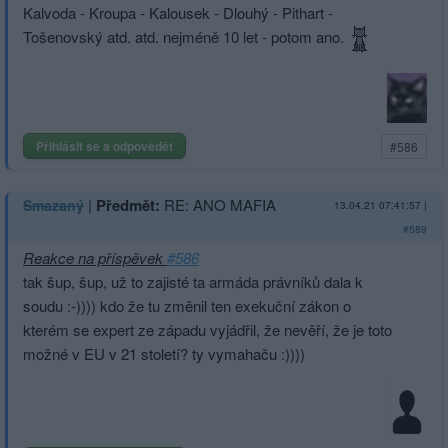
Kalvoda - Kroupa - Kalousek - Dlouhý - Pithart -
Tošenovský atd. atd. nejméně 10 let - potom ano.
Přihlásit se a odpovědět
#586
|
Předmět:
RE: ANO MAFIA
Smazaný
13.04.21 07:41:57
|
#589
Reakce na příspěvek
#586
tak šup, šup, už to zajisté ta armáda právníků dala k
soudu :-)))) kdo že tu změnil ten exekuční zákon o
kterém se expert ze západu vyjádřil, že nevěří, že je toto
možné v EU v 21 století? ty vymahaču :))))