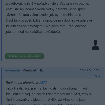
prověřovat, je jistě v pořádku, ale z Vás první vypadne,
ještě jste ani neabsolvoval volby nařčení, nebo spíše
náznak, že tato vláda krade, jak by to mohla pane
Šlachta provádět, když ta opozice má dodnes všude své
lidi a hlídají se navzájem? Ale jsem tomu rád, odkopal
jste se hned na začátku, také dobře.
Přihlásit se a odpovědět
|
Předmět:
RE:
Smazaný
13.04.21 04:16:35
|
#578
Reakce na příspěvek
#577
třeba Piráti, říkal jsem si fajn, další nová strana, mladí
lidé, jenže ouvej, oni se dali dohromady se STAN, tedy s
těmi loupežníky a jdou proti ANO. Už vím, koho jsou
děťátko, kdo si je stvořil, už chápu kdo je tak tlačí,