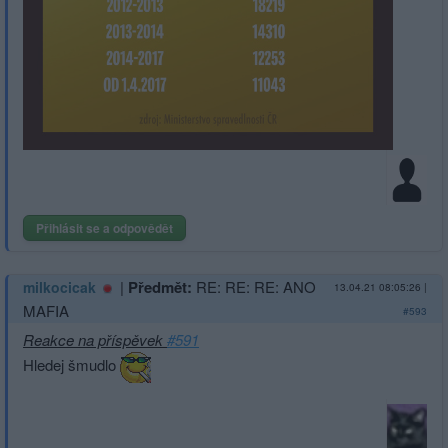
Přihlásit se a odpovědět
|
Předmět:
RE: RE: RE: ANO
milkocicak
13.04.21 08:05:26
|
MAFIA
#593
Reakce na příspěvek
#591
Hledej šmudlo