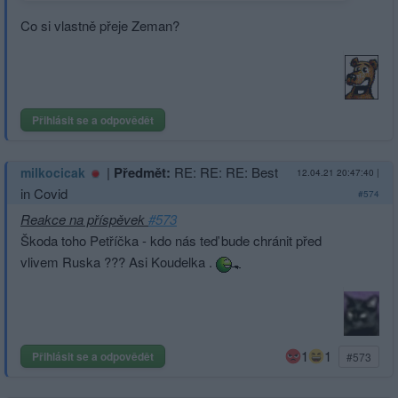
Co si vlastně přeje Zeman?
Přihlásit se a odpovědět
|
Předmět:
RE: RE: RE: Best
milkocicak
12.04.21 20:47:40
|
in Covid
#574
Reakce na příspěvek
#573
Škoda toho Petříčka - kdo nás teď bude chránit před
vlivem Ruska ??? Asi Koudelka .
1
1
Přihlásit se a odpovědět
#573