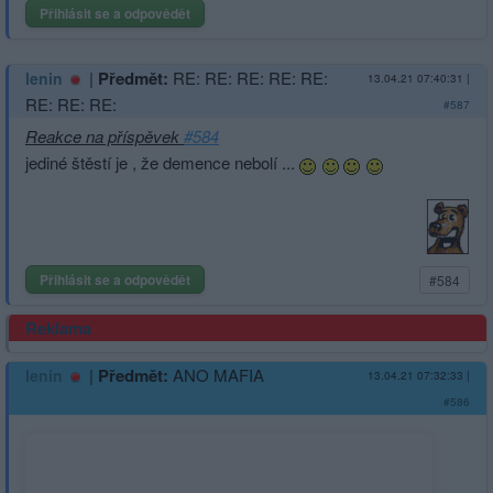
Přihlásit se a odpovědět
|
Předmět:
RE: RE: RE: RE: RE:
lenin
13.04.21 07:40:31
|
RE: RE: RE:
#587
Reakce na příspěvek
#584
jediné štěstí je , že demence nebolí ...
Přihlásit se a odpovědět
#584
Reklama
|
Předmět:
ANO MAFIA
lenin
13.04.21 07:32:33
|
#586