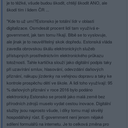
je to těžké, všude budou škodit, chtějí škodit ANO, ale
škodí tím i lidem ČR ...
"Kde to už umí?Estonsko je totální lídr v oblasti
digitalizace. Osmdesát procent lidí tam využívá e-
government, jak tam tomu říkají. Blbě se to vyslovuje,
ale jinak je to neuvěřitelný skok dopředu. Estonská vláda
zavedla obrovskou škálu elektronických služeb
přístupných prostřednictvím elektronického průkazu
totožnosti. Tahle kartička slouží jako digitální podpis taky
při uzavírání smluv, hlasování, odevzdání daňových
přiznání, nákupu jízdenky na veřejnou dopravu a taky ke
kontrole prospěchu dětí ve škole. A lidi toho využívají: 95
% daňových přiznání v roce 2016 bylo podáno
elektronicky.Es­tonsko se prostě jako malá země bez
přírodních zdrojů muselo vydat cestou inovace. Digitální
služby jsou naprosto všude, i díky tomu mají skvělý
hospodářský růst. E-government není jenom nějaké
sdílení formulářů na internetu. Je to celková změna pro