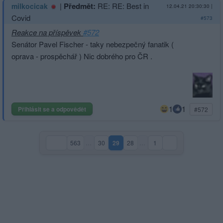
|
Předmět:
RE: RE: Best in
milkocicak
12.04.21 20:30:30
|
Covid
#573
Reakce na příspěvek
#572
Senátor Pavel Fischer - taky nebezpečný fanatik (
oprava - prospěchář ) Nic dobrého pro ČR .
1
1
Přihlásit se a odpovědět
#572
563
…
30
29
28
…
1
(aktuální strana)