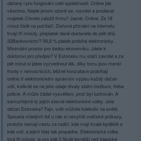
občany i pro fungování celé společnosti. Online jde
všechno. Nejde jenom oženit se, rozvést a prodávat
majetek.Chcete založit firmu? Jasně. Online. Za 18
minut čistě na počítači. Daňová přiznání na internetu
trvají tři minuty, přeplatek daně dostanete do pěti dnů.
32Bankovnictví? 99,8 % plateb probíhá elektronicky.
Minimální prostor pro šedou ekonomiku. Jdete k
doktorovi pro předpis? V Estonsku mu stačí zavolat a za
pět minut si jdete vyzvednout lék, díky tomu jsou menší
fronty v nemocnicích, běžné konzultace probíhají
online.V elektronickém správním výpisu každý občan
vidí, kolikrát se na jeho údaje dívaly státní instituce, třeba
policie. A může žádat vysvětlení, proč byl lustrován. A
samozřejmě ty jejich slavné elektronické volby. Jste
občan Estonska? Fajn, volit můžete kdekoliv na světě.
Spousta mladých lidí u nás si nevyřídí voličské průkazy,
protože nemají cestu za rodiči, kde mají trvalé bydliště a
kde volí, a jejich hlas tak propadne. Elektronická volba
trvá tři minuty, je pro stát 2,5krát levnější než klasické