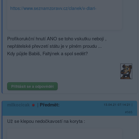
https://www.seznamzpravy.cz/clanek/v-diari-
sefposlance-je-i-tabulka-jak-faltynek-ridil-byznys-
vymahacu-
150061#dop_ab_variant=0&dop_source_zone_name=hpfeed.szn
202104130515&dop_id=11234554&utm_source=www.seznam.cz
Profikorukční hnutí ANO se toho vskutku nebojí ,
z-internetu
nepřátelské převzetí státu je v plném proudu ...
Kdy půjde Babiš, Faltýnek a spol sedět?
Přihlásit se a odpovědět
|
Předmět:
milkocicak
13.04.21 07:14:21
|
#585
Už se klepou nedočkavostí na koryta :