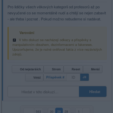
Pro lidičky všech věkových kategorii od profesorů až po
nevyučené co se momentálně nudí a chtějí se nejen zabavit
- ale třeba i poznat . Pokud možno nebudeme si nadávat.
Varování
V této diskuzi se nacházejí odkazy a příspěvky s
manipulativním obsahem, dezinformacemi a fakenews.
Upozorňujeme, že je nutné ověřovat fakta z více nezávislých
zdrojů.
Od nejstarších
Strom
Reset
Menší
Příspěvek #
Jít
Větší
Hledat
563
…
30
29
28
…
1
(aktuální strana)