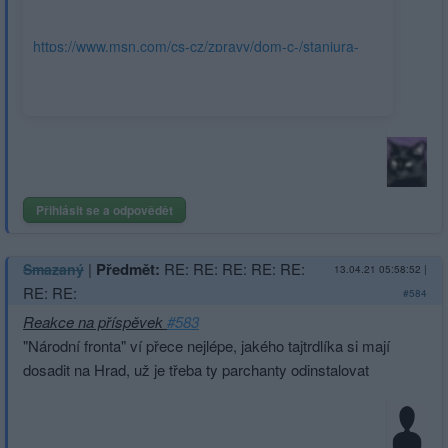
https://www.msn.com/cs-cz/zpravy/dom-c-/stanjura-
vláda-ztratila-podporu-nejlepším-řešením-jsou-
předčasné-volby/ar-BB1fwOlU?ocid=msedgdhp
Přihlásit se a odpovědět
|
Předmět:
RE: RE: RE: RE: RE:
Smazaný
13.04.21 05:58:52
|
RE: RE:
#584
Reakce na příspěvek
#583
"Národní fronta" ví přece nejlépe, jakého tajtrdlíka si mají
dosadit na Hrad, už je třeba ty parchanty odinstalovat