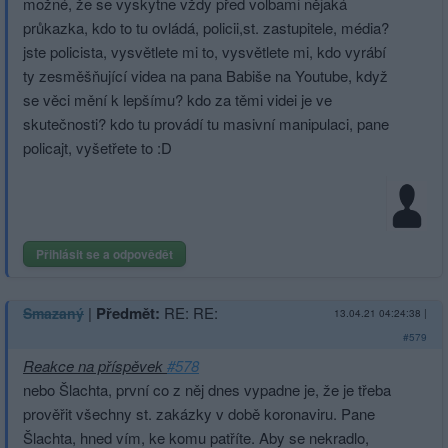
možné, že se vyskytne vždy před volbami nějaká
průkazka, kdo to tu ovládá, policii,st. zastupitele, média?
jste policista, vysvětlete mi to, vysvětlete mi, kdo vyrábí
ty zesměšňující videa na pana Babiše na Youtube, když
se věci mění k lepšímu? kdo za těmi videi je ve
skutečnosti? kdo tu provádí tu masivní manipulaci, pane
policajt, vyšetřete to :D
Přihlásit se a odpovědět
|
Předmět:
RE: RE:
Smazaný
13.04.21 04:24:38
|
#579
Reakce na příspěvek
#578
nebo Šlachta, první co z něj dnes vypadne je, že je třeba
prověřit všechny st. zakázky v době koronaviru. Pane
Šlachta, hned vím, ke komu patříte. Aby se nekradlo,