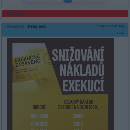
Reklama
|
Předmět:
Smazaný
13.04.21 08:07:44
|
#594