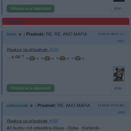
Přihlásit se a odpovědět
#591
Reklama
|
Předmět:
RE: RE: ANO MAFIA
lenin
13.04.21 08:01:11
|
#591
Reakce na příspěvek
#590
... a dál ?
Přihlásit se a odpovědět
#590
|
Předmět:
RE: ANO MAFIA
milkocicak
13.04.21 07:41:58
|
#590
Reakce na příspěvek
#586
Až budou mít odseděno Klaus - Dyba - Kočárník -