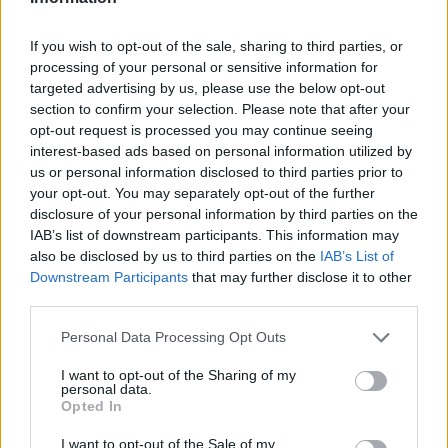
Přihlásit se a odpovědět
If you wish to opt-out of the sale, sharing to third parties, or
|
Předmět:
RE: RE: RE: RE: RE:
Smazaný
processing of your personal or sensitive information for
13.04.21 05:26:27
|
targeted advertising by us, please use the below opt-out
#582
section to confirm your selection. Please note that after your
Reakce na příspěvek
#581
opt-out request is processed you may continue seeing
už je to na nás, lidé, na volbách, je to dokončení
interest-based ads based on personal information utilized by
sametové revoluce, díky za ni, i když nebyla v režii
us or personal information disclosed to third parties prior to
prostého lidu, nyní už ANO :-) hezký den
your opt-out. You may separately opt-out of the further
disclosure of your personal information by third parties on the
IAB’s list of downstream participants. This information may
also be disclosed by us to third parties on the
IAB’s List of
Downstream Participants
that may further disclose it to other
Přihlásit se a odpovědět
third parties.
Personal Data Processing Opt Outs
Reklama
I want to opt-out of the Sharing of my
|
Předmět:
RE: RE: RE: RE:
Smazaný
13.04.21 05:16:57
|
personal data.
Opted In
#581
Reakce na příspěvek
#580
I want to opt-out of the Sale of my