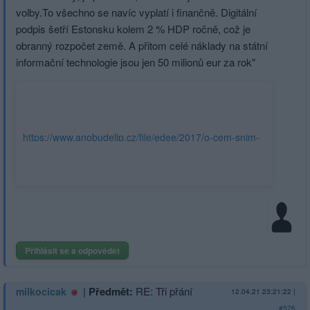
volby.To všechno se navíc vyplatí i finančně. Digitální
podpis šetří Estonsku kolem 2 % HDP ročně, což je
obranný rozpočet země. A přitom celé náklady na státní
informační technologie jsou jen 50 milionů eur za rok"
https://www.anobudelip.cz/file/edee/2017/o-cem-snim-
kdyz-nahodou-spim.pdf
Přihlásit se a odpovědět
|
Předmět:
RE: Tři přání
milkocicak
12.04.21 23:21:22
|
#576