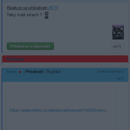
Reakce na příspěvek
#575
Taky máš strach ?
Přihlásit se a odpovědět
#575
Reklama
|
Předmět:
Tři přání
lenin
12.04.21 23:14:31
|
#575
https://www.reflex.cz/clanek/zajimavosti/106505/zemanova-
tri-prani-se-rychle-plni-blatny-pryc-petricek-out-tak-kdo-
bude-dalsi.html?utm_campaign=&utm_medium=z-
boxiku&utm_source=www.seznam.cz