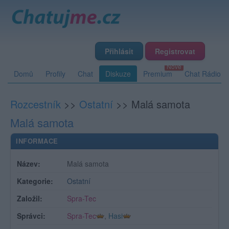
Přihlásit
Registrovat
Domů
Profily
Chat
Diskuze
Premium
Chat Rádio
Rozcestník
>>
Ostatní
>>
Malá samota
Malá samota
INFORMACE
Název:
Malá samota
Kategorie:
Ostatní
Založil:
Spra-Tec
Správci:
Spra-Tec
,
Hasi