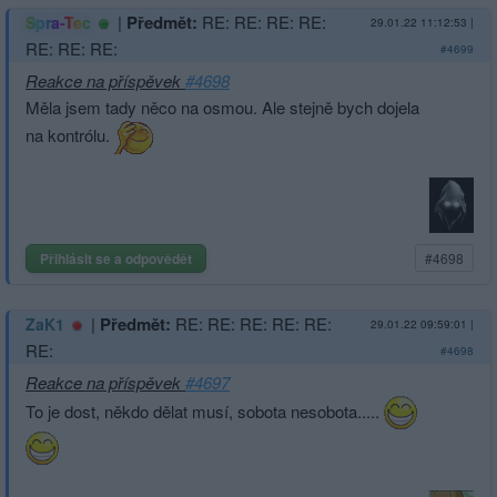
|
Předmět:
RE: RE: RE: RE:
Spra-Tec
29.01.22 11:12:53
|
RE: RE: RE:
#4699
Reakce na příspěvek
#4698
Měla jsem tady něco na osmou. Ale stejně bych dojela
na kontrólu.
Přihlásit se a odpovědět
#4698
|
Předmět:
RE: RE: RE: RE: RE:
ZaK1
29.01.22 09:59:01
|
RE:
#4698
Reakce na příspěvek
#4697
To je dost, někdo dělat musí, sobota nesobota.....