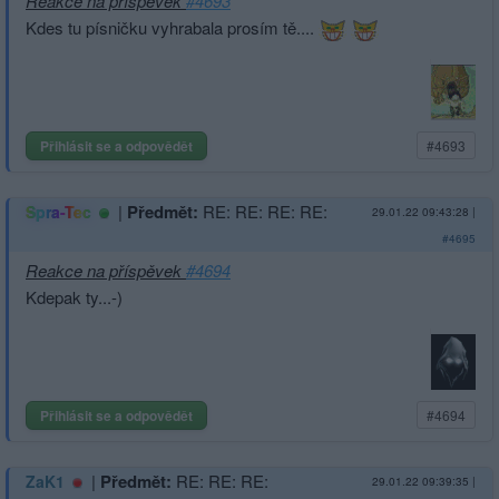
Reakce na příspěvek
#4693
Kdes tu písničku vyhrabala prosím tě....
Přihlásit se a odpovědět
#4693
|
Předmět:
RE: RE: RE: RE:
Spra-Tec
29.01.22 09:43:28
|
#4695
Reakce na příspěvek
#4694
Kdepak ty...-)
Přihlásit se a odpovědět
#4694
|
Předmět:
RE: RE: RE:
ZaK1
29.01.22 09:39:35
|