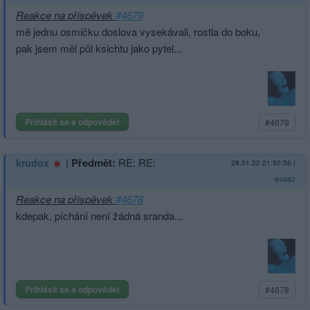
Reakce na příspěvek
#4679
mě jednu osmičku doslova vysekávali, rostla do boku,
pak jsem měl půl ksichtu jako pytel...
Přihlásit se a odpovědět
#4679
|
Předmět:
RE: RE:
krudox
28.01.22 21:50:56
|
#4682
Reakce na příspěvek
#4678
kdepak, píchání není žádná sranda...
Přihlásit se a odpovědět
#4678