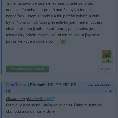
To ne, uspávat se taky nenechám, prostě se to tak
semlelo. Ta noha tam prostě neměla být, s tou se
nepočítalo.. Jsem si mohl v klidu pořešit zubaře a bylo
by to. Normální půlroční preventivku jsem měl mít včera,
ale musel jsem ji odříct kvůli tomu gipsu a sotva jsem ji
telefonicky odřekl, zalomil se mi ten zoubek a jiný se mi
povážlivě kývá a docela bolí....
Přihlásit se a odpovědět
#4677
|
Předmět:
RE: RE: RE: RE:
Spra-Tec
28.01.22 22:12:55
|
RE:
#4687
Reakce na příspěvek
#4686
Osmičky jsou svině. Valím do pelechu. Ráno musím do
obchodu a na osmou v Brně.