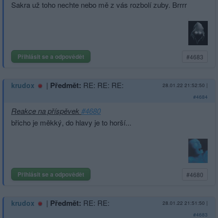
Sakra už toho nechte nebo mě z vás rozbolí zuby. Brrrr
Přihlásit se a odpovědět
#4683
|
Předmět:
RE: RE: RE:
krudox
28.01.22 21:52:50
|
#4684
Reakce na příspěvek
#4680
břicho je měkký, do hlavy je to horší...
Přihlásit se a odpovědět
#4680
|
Předmět:
RE: RE:
krudox
28.01.22 21:51:50
|
#4683