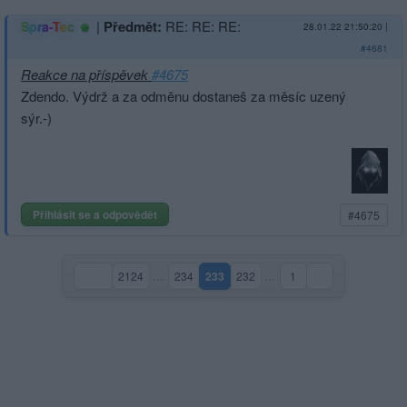
|
Předmět:
RE: RE: RE:
Spra-Tec
28.01.22 21:50:20
|
#4681
Reakce na příspěvek
#4675
Zdendo. Výdrž a za odměnu dostaneš za měsíc uzený
sýr.-)
Přihlásit se a odpovědět
#4675
2124
…
234
233
232
…
1
(aktuální strana)