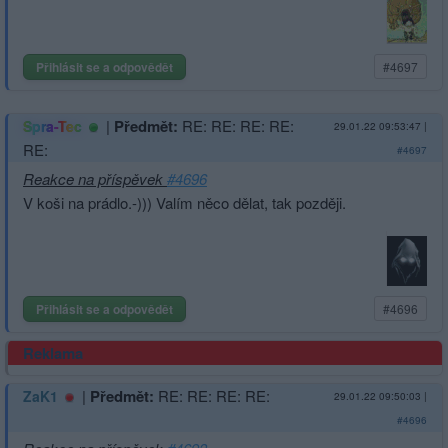
Přihlásit se a odpovědět
#4697
|
Předmět:
RE: RE: RE: RE:
Spra-Tec
29.01.22 09:53:47
|
RE:
#4697
Reakce na příspěvek
#4696
V koši na prádlo.-))) Valím něco dělat, tak později.
Přihlásit se a odpovědět
#4696
Reklama
|
Předmět:
RE: RE: RE: RE:
ZaK1
29.01.22 09:50:03
|
#4696