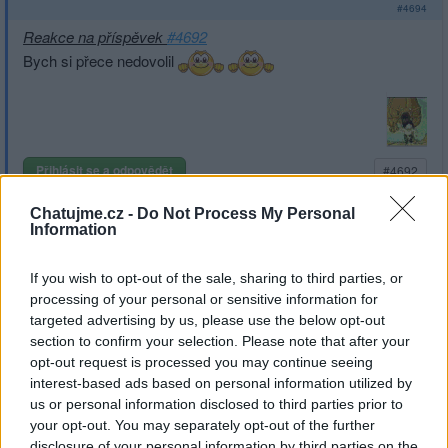
#4694
Reakce na příspěvek
#4692
Bych si přece nedovolil
Přihlásit se a odpovědět
#4692
Chatujme.cz -
Do Not Process My Personal
|
Předmět:
RE: RE: RE:
Spra-Tec
Information
29.01.22 09:01:23
|
#4693
If you wish to opt-out of the sale, sharing to third parties, or
Reakce na příspěvek
#4692
processing of your personal or sensitive information for
targeted advertising by us, please use the below opt-out
section to confirm your selection. Please note that after your
opt-out request is processed you may continue seeing
interest-based ads based on personal information utilized by
us or personal information disclosed to third parties prior to
your opt-out. You may separately opt-out of the further
disclosure of your personal information by third parties on the