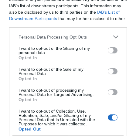
IAB’s list of downstream participants. This information may
also be disclosed by us to third parties on the
IAB’s List of
Downstream Participants
that may further disclose it to other
Přihlásit se a odpovědět
#4692
third parties.
Reklama
Personal Data Processing Opt Outs
I want to opt-out of the Sharing of my
|
Předmět:
RE: RE:
Spra-Tec
29.01.22 08:59:09
|
personal data.
Opted In
#4692
Reakce na příspěvek
#4691
I want to opt-out of the Sale of my
Dobré ráno súsedovi a zbytku světa.-) Zdendo asi to
Personal Data.
Opted In
nebude taková hrůza, když mi děláš nemravné návrhy.
Bestijo.
I want to opt-out of processing my
Personal Data for Targeted Advertising.
Opted In
I want to opt-out of Collection, Use,
Retention, Sale, and/or Sharing of my
Personal Data that Is Unrelated with the
Přihlásit se a odpovědět
#4691
Purposes for which it was collected.
Opted Out