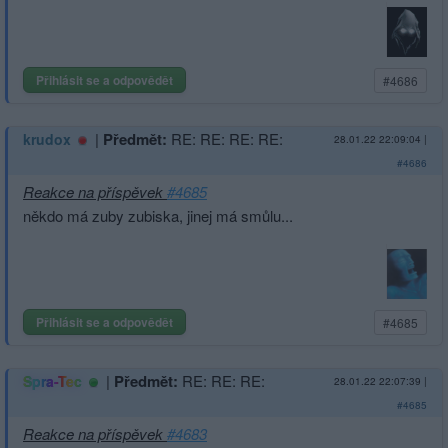
Přihlásit se a odpovědět
#4686
|
Předmět:
RE: RE: RE: RE:
krudox
28.01.22 22:09:04
|
#4686
Reakce na příspěvek
#4685
někdo má zuby zubiska, jinej má smůlu...
Přihlásit se a odpovědět
#4685
|
Předmět:
RE: RE: RE:
Spra-Tec
28.01.22 22:07:39
|
#4685
Reakce na příspěvek
#4683