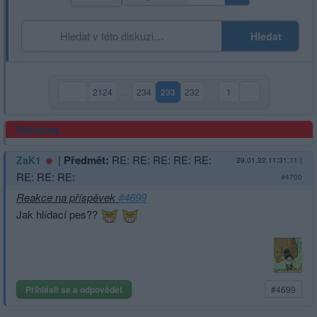
Hledat
2124
…
234
233
232
…
1
(aktuální strana)
Reklama
|
Předmět:
RE: RE: RE: RE: RE:
ZaK1
29.01.22 11:31:11
|
RE: RE: RE:
#4700
Reakce na příspěvek
#4699
Jak hlídací pes??
Přihlásit se a odpovědět
#4699