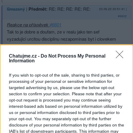
|
Předmět:
RE: RE: RE: RE: RE:
Smazaný
23.06.22 20:51:41
|
#6602
Reakce na příspěvek
#6601
Tak to je dobre a doufam, ze v realu jako ten sef
vyzadujici urcitou disciplinu nezapominas byt i clovekem
s dobrym srdcem co ma i pochopeni pro jine lidi a jejich
slabosti.
Chatujme.cz -
Do Not Process My Personal
Information
I kdyz te osobne neznam verim, ze jako clovek mas to
dobre srdce i kdyz lidi kolem to casto umi zneuzit kdyz s
If you wish to opt-out of the sale, sharing to third parties, or
nimi soucitis. Ono k te nasi lasce nepochybne patri i to,
processing of your personal or sensitive information for
ze i kdyz mame pochopeni pro selhani lidi, kterymi sme
targeted advertising by us, please use the below opt-out
sami, tak zaroven vime razne odsoudit to zle, co jako lidi
section to confirm your selection. Please note that after your
delame, nebo bez toho neni mozne pouceni ani zadna
opt-out request is processed you may continue seeing
interest-based ads based on personal information utilized by
sebereflexe a ucime se az do konce naseho zivota.
us or personal information disclosed to third parties prior to
your opt-out. You may separately opt-out of the further
disclosure of your personal information by third parties on the
IAB’s list of downstream participants. This information may