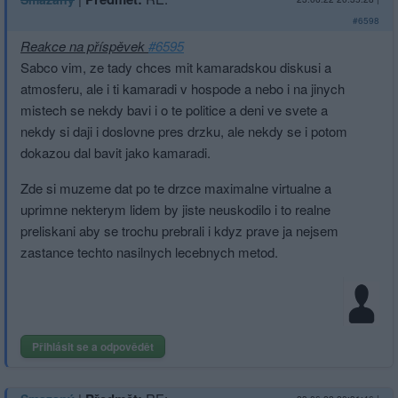
#6598
Reakce na příspěvek
#6595
Sabco vim, ze tady chces mit kamaradskou diskusi a
atmosferu, ale i ti kamaradi v hospode a nebo i na jinych
mistech se nekdy bavi i o te politice a deni ve svete a
nekdy si daji i doslovne pres drzku, ale nekdy se i potom
dokazou dal bavit jako kamaradi.
Zde si muzeme dat po te drzce maximalne virtualne a
uprimne nekterym lidem by jiste neuskodilo i to realne
preliskani aby se trochu prebrali i kdyz prave ja nejsem
zastance techto nasilnych lecebnych metod.
Přihlásit se a odpovědět