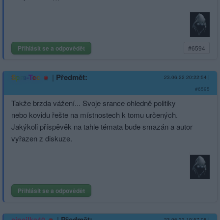
Přihlásit se a odpovědět
#6594
|
Předmět:
Spra-Tec
23.06.22 20:22:54
|
#6595
Takže brzda vážení... Svoje srance ohledně politiky
nebo kovidu řešte na místnostech k tomu určených.
Jakýkoli příspěvěk na tahle témata bude smazán a autor
vyřazen z diskuze.
Přihlásit se a odpovědět
|
Předmět:
cincilka40
23.06.22 19:57:08
|