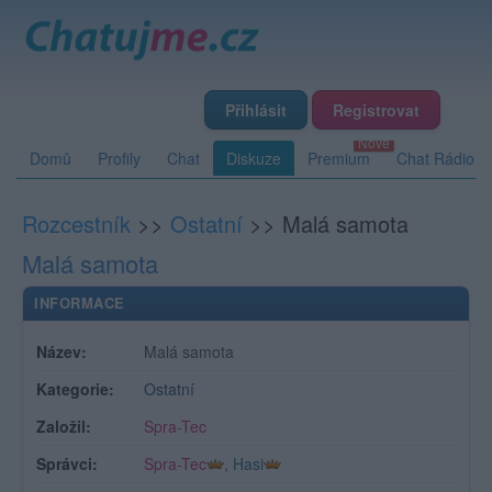
Přihlásit
Registrovat
Domů
Profily
Chat
Diskuze
Premium
Chat Rádio
Rozcestník
>>
Ostatní
>>
Malá samota
Malá samota
INFORMACE
Název:
Malá samota
Kategorie:
Ostatní
Založil:
Spra-Tec
Správci:
Spra-Tec
,
Hasi