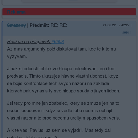
Reklama
|
Předmět:
RE: RE:
Smazaný
24.06.22 02:42:27
|
#6614
Reakce na příspěvek
#6608
Az mas argumenty pojd diskutovat tam, kde te k tomu
vyzyvam.
Jinak si odpusti tohle sve hloupe nalepkovani, co i ted
predvadis. Timto ukazujes hlavne vlastni ubohost, kdyz
se bojis konfrontace tech svych nazoru na zaklade
kterych pak vynasis ty sve hloupe soudy o jinych lidech.
Jsi tedy pro mne jen zbabelec, ktery se zmuze jen na to
osobni osocovani i kdyz si vedle toho neumis obhajit
vlastni nazor a to proc necemu urcitym spusobem veris.
A k te vasi Pavlusi uz sem se vyjadril. Mas tedy dal
potrebu i tuhle vec resit ?