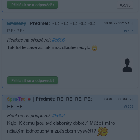
Přihlásit se a odpovědět
#6595
|
Předmět:
RE: RE: RE: RE: RE:
Smazaný
23.06.22 22:15:18
|
RE: RE:
#6607
Reakce na příspěvek
#6606
Tak tohle zase az tak moc dlouhe nebylo
Přihlásit se a odpovědět
|
Předmět:
RE: RE: RE: RE:
Spra-Tec
23.06.22 22:03:27
|
RE: RE:
#6606
Reakce na příspěvek
#6602
Kájo. K čemu jsou tvé elaboráty dobré.? Můžeš mi to
nějakým jednoduchým způsobem vysvětit?