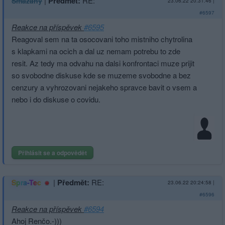
|
Předmět:
RE:
Smazaný
23.06.22 20:31:46
|
#6597
Reakce na příspěvek
#6595
Reagoval sem na ta osocovani toho mistniho chytrolina
s klapkami na ocich a dal uz nemam potrebu to zde
resit. Az tedy ma odvahu na dalsi konfrontaci muze prijit
so svobodne diskuse kde se muzeme svobodne a bez
cenzury a vyhrozovani nejakeho spravce bavit o vsem a
nebo i do diskuse o covidu.
Přihlásit se a odpovědět
|
Předmět:
RE:
Spra-Tec
23.06.22 20:24:58
|
#6596
Reakce na příspěvek
#6594
Ahoj Renčo.-)))