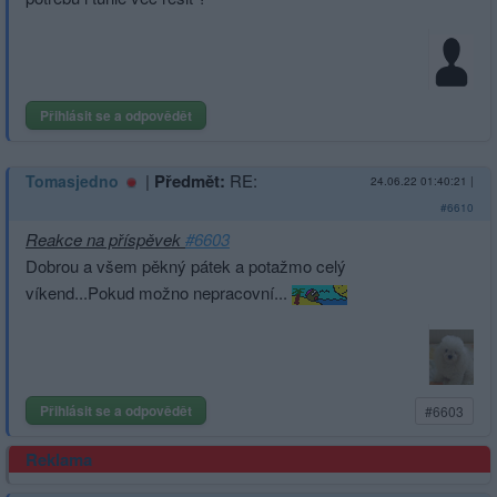
Přihlásit se a odpovědět
|
Předmět:
RE:
Tomasjedno
24.06.22 01:40:21
|
#6610
Reakce na příspěvek
#6603
Dobrou a všem pěkný pátek a potažmo celý
víkend...Pokud možno nepracovní...
Přihlásit se a odpovědět
#6603
Reklama