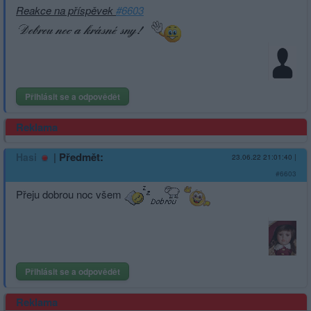
Reakce na příspěvek
#6603
Přihlásit se a odpovědět
Reklama
|
Předmět:
Hasi
23.06.22 21:01:40
|
#6603
Přeju dobrou noc všem
Přihlásit se a odpovědět
Reklama