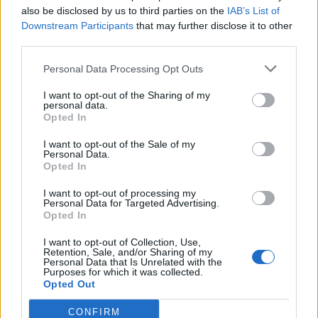
also be disclosed by us to third parties on the
IAB’s List of
Přihlásit se a odpovědět
Downstream Participants
that may further disclose it to other
third parties.
Reklama
Personal Data Processing Opt Outs
|
Předmět:
RE: RE: RE: RE:
Spra-Tec
23.06.22 20:46:24
|
#6601
I want to opt-out of the Sharing of my
personal data.
Reakce na příspěvek
#6600
Opted In
Nebóój.))) Řeším v realitě úplně jiné problémy. Tady se
I want to opt-out of the Sale of my
henom bavím.
Personal Data.
Opted In
I want to opt-out of processing my
Personal Data for Targeted Advertising.
Opted In
Přihlásit se a odpovědět
#6600
I want to opt-out of Collection, Use,
Retention, Sale, and/or Sharing of my
Personal Data that Is Unrelated with the
|
Předmět:
RE: RE: RE:
Smazaný
23.06.22 20:39:44
|
Purposes for which it was collected.
#6600
Opted Out
Reakce na příspěvek
#6599
CONFIRM