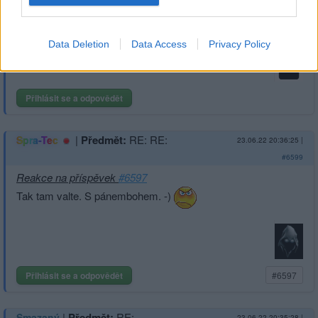
Ja s tim zadny problem nemam
A klidek Sabiku at ti
nepraskne zilka
Data Deletion
Data Access
Privacy Policy
Přihlásit se a odpovědět
|
Předmět:
RE: RE:
Spra-Tec
23.06.22 20:36:25
|
#6599
Reakce na příspěvek
#6597
Tak tam valte. S pánembohem. -)
Přihlásit se a odpovědět
#6597
|
Předmět:
RE:
Smazaný
23.06.22 20:35:28
|