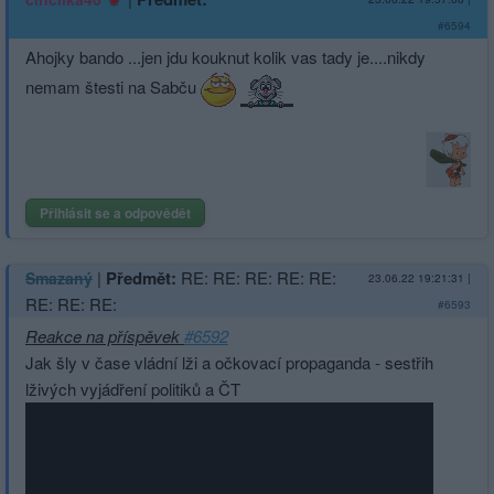
#6594
Ahojky bando ...jen jdu kouknut kolik vas tady je....nikdy
nemam štesti na Sabču
Přihlásit se a odpovědět
|
Předmět:
RE: RE: RE: RE: RE:
Smazaný
23.06.22 19:21:31
|
RE: RE: RE:
#6593
Reakce na příspěvek
#6592
Jak šly v čase vládní lži a očkovací propaganda - sestřih
lživých vyjádření politiků a ČT