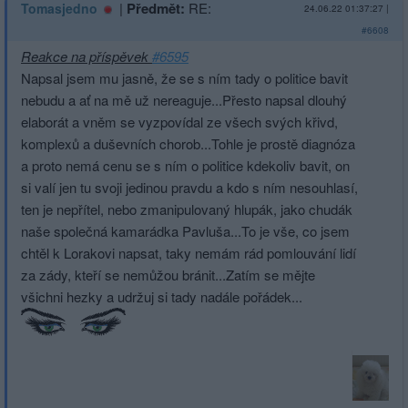
|
Předmět:
RE:
Tomasjedno
24.06.22 01:37:27
|
#6608
Reakce na příspěvek
#6595
Napsal jsem mu jasně, že se s ním tady o politice bavit
nebudu a ať na mě už nereaguje...Přesto napsal dlouhý
elaborát a vněm se vyzpovídal ze všech svých křivd,
komplexů a duševních chorob...Tohle je prostě diagnóza
a proto nemá cenu se s ním o politice kdekoliv bavit, on
si valí jen tu svoji jedinou pravdu a kdo s ním nesouhlasí,
ten je nepřítel, nebo zmanipulovaný hlupák, jako chudák
naše společná kamarádka Pavluša...To je vše, co jsem
chtěl k Lorakovi napsat, taky nemám rád pomlouvání lidí
za zády, kteří se nemůžou bránit...Zatím se mějte
všichni hezky a udržuj si tady nadále pořádek...