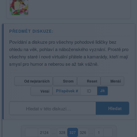
PŘEDMĚT DISKUZE:
Povídání a diskuze pro všechny pohodové lidičky bez
ohledu na věk, pohlaví a náboženského vyznání. Prostě pro
všechny staré i nové virtuální přátele a kamarády, kteří mají
smysl pro humor a neberou se až tak vážně.
Od nejstarších
Strom
Reset
Menší
Příspěvek #
Jít
Větší
Hledat
2124
…
328
327
326
…
1
(aktuální strana)