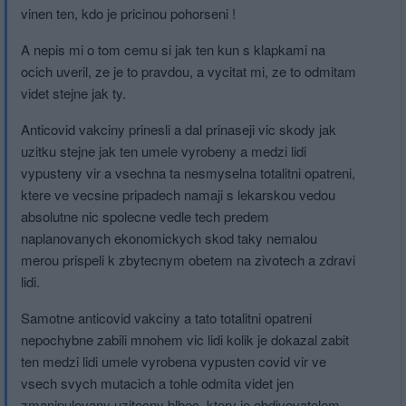
vinen ten, kdo je pricinou pohorseni !
A nepis mi o tom cemu si jak ten kun s klapkami na
ocich uveril, ze je to pravdou, a vycitat mi, ze to odmitam
videt stejne jak ty.
Anticovid vakciny prinesli a dal prinaseji vic skody jak
uzitku stejne jak ten umele vyrobeny a medzi lidi
vypusteny vir a vsechna ta nesmyselna totalitni opatreni,
ktere ve vecsine pripadech namaji s lekarskou vedou
absolutne nic spolecne vedle tech predem
naplanovanych ekonomickych skod taky nemalou
merou prispeli k zbytecnym obetem na zivotech a zdravi
lidi.
Samotne anticovid vakciny a tato totalitni opatreni
nepochybne zabili mnohem vic lidi kolik je dokazal zabit
ten medzi lidi umele vyrobena vypusten covid vir ve
vsech svych mutacich a tohle odmita videt jen
zmanipulovany uzitecny blbec, ktery je obdivovatelem