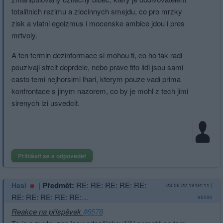
totalitnich rezimu a zlocinnych smejdu, co pro mrzky
zisk a vlatni egoizmus i mocenske ambice jdou i pres
mrtvoly.
A ten termin dezinformace si mohou ti, co ho tak radi
pouzivaji strcit doprdele, nebo prave tito lidi jsou sami
casto temi nejhorsimi lhari, kterym pouze vadi prima
konfrontace s jinym nazorem, co by je mohl z tech jimi
sirenych lzi usvedcit.
Přihlásit se a odpovědět
|
Předmět:
RE: RE: RE: RE: RE:
Hasi
23.06.22 19:04:11
|
RE: RE: RE: RE: RE:…
#6590
Reakce na příspěvek
#6578