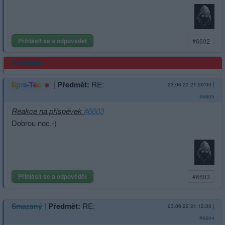
Přihlásit se a odpovědět
#6602
Reklama
|
Předmět:
RE:
Spra-Tec
23.06.22 21:59:00
|
#6605
Reakce na příspěvek
#6603
Dobrou noc.-)
Přihlásit se a odpovědět
#6603
|
Předmět:
RE:
Smazaný
23.06.22 21:12:30
|
#6604