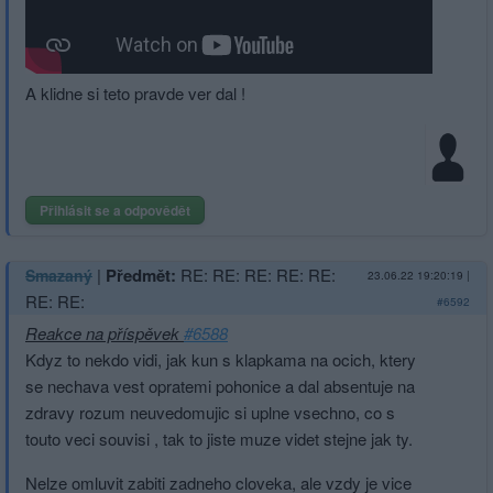
A klidne si teto pravde ver dal !
Přihlásit se a odpovědět
|
Předmět:
RE: RE: RE: RE: RE:
Smazaný
23.06.22 19:20:19
|
RE: RE:
#6592
Reakce na příspěvek
#6588
Kdyz to nekdo vidi, jak kun s klapkama na ocich, ktery
se nechava vest opratemi pohonice a dal absentuje na
zdravy rozum neuvedomujic si uplne vsechno, co s
touto veci souvisi , tak to jiste muze videt stejne jak ty.
Nelze omluvit zabiti zadneho cloveka, ale vzdy je vice