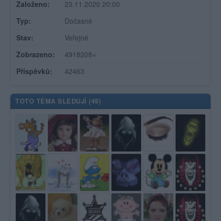
Založeno:
23.11.2020 20:00
Typ:
Dočasné
Stav:
Veřejné
Zobrazeno:
4918208×
Příspěvků:
42463
TOTO TÉMA SLEDUJÍ (
49
)