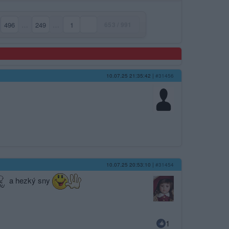
496
…
249
…
1
653 / 991
10.07.25 21:35:42
|
#31456
10.07.25 20:53:10
|
#31454
a hezký sny
1