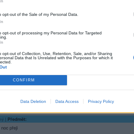
In
Přihlásit se a odpovědět
|
Předmět:
RE: RE: RE: RE: RE:
o opt-out of the Sale of my Personal Data.
Smazaný
In
A nebo jednorázové koupání? Už to někdo zkusil?
to opt-out of processing my Personal Data for Targeted
ing.
In
Přihlásit se a odpovědět
o opt-out of Collection, Use, Retention, Sale, and/or Sharing
ersonal Data that Is Unrelated with the Purposes for which it
lected.
|
Předmět:
Out
rásné dobré ráno
a fajn den fšem
CONFIRM
sit se a odpovědět
Data Deletion
Data Access
Privacy Policy
|
Předmět:
ný
noc přeji