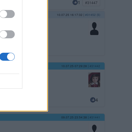
1
#31447
10.07.25 16:17:32
|
#31452 (5)
10.07.25 07:29:28
|
#31442
4
09.07.25 23:54:38
|
#31441