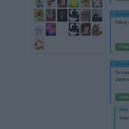
Smaza
Pěkný d
Přihlá
Zdene
To mas
Jakému
Přihlá
Hasi
Vole!