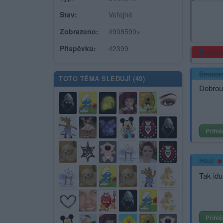
Stav:
Veřejné
Zobrazeno:
4908590×
Příspěvků:
42399
Rekla
Smaza
TOTO TÉMA SLEDUJÍ (
49
)
Dobrou 
Přihlá
Hasi
Tak idu
Přihlá