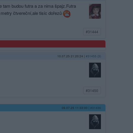
že tam budou futra a za nima špajz.Futra
 metry čtvereční,ale tisíc dořezů
#31444
10.07.25 21:20:24
|
#31455 (3)
#31450
09.07.25 11:33:00
|
#31436