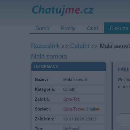
Domů
Profily
Chat
Diskuze
Rozcestník
>>
Ostatní
>>
Malá samo
Malá samota
INFORMACE
PŘED
Název:
Malá samota
Povíd
staré 
Kategorie:
Ostatní
Založil:
Spra-Tec
Správci:
Spra-Tec
,
Hasi
Založeno:
23.11.2020 20:00
Typ:
Dočasné