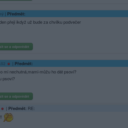
|
Předmět:
ný
en přeji ikdyž už bude za chvilku podvečer
sit se a odpovědět
|
Předmět:
k52
o mi nechutná,mami-můžu ho dát psovi?
 psovi?
sit se a odpovědět
|
Předmět:
RE:
!!