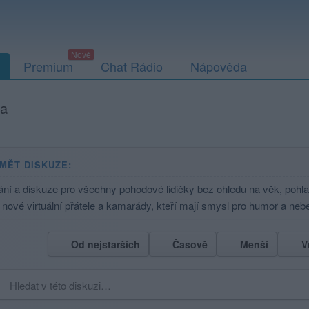
Premium
Chat Rádio
Nápověda
ta
MĚT DISKUZE:
ání a diskuze pro všechny pohodové lidičky bez ohledu na věk, pohl
i nové virtuální přátele a kamarády, kteří mají smysl pro humor a neb
Od nejstarších
Časově
Menší
V