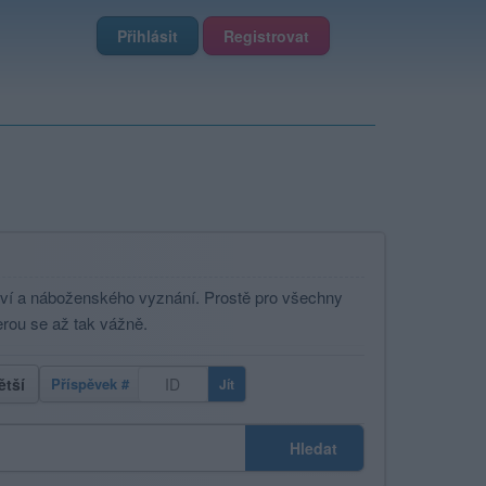
Přihlásit
Registrovat
aví a náboženského vyznání. Prostě pro všechny
erou se až tak vážně.
ětší
Příspěvek #
Jít
Hledat