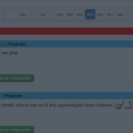
991
…
744
…
656
655
654
653
652
651
650
…
(aktuální strana)
ma
|
Předmět:
ný
noc přeji
sit se a odpovědět
|
Předmět:
 chrnět, zítra to zas na tři dny vypukne,přeji všem krásnou
sit se a odpovědět