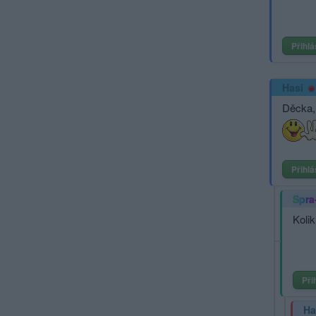
Přihlá
Hasi
Děcka, 
Přihlá
Spra
Koli
Při
Ha