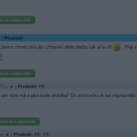
sit se a odpovědět
|
Předmět:
jdeme chrnět,ráno jdu Urbanovi dělat dlažbu tak ať su fit
Přeji 
sit se a odpovědět
|
Předmět:
RE:
-Tec
k tam toho má a jaká bude skladba? Do stromečku je asi nejpracnější
hlásit se a odpovědět
|
Předmět:
RE: RE:
si