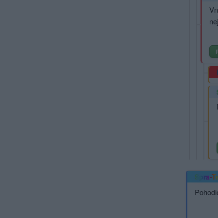
Vn
ne
Spra-T
Pohodi