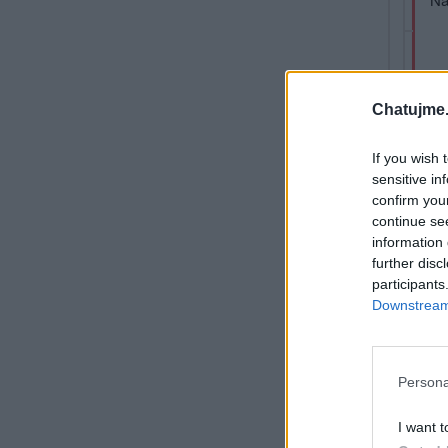
Chatujme.
If you wish 
sensitive in
confirm you
continue se
information 
further disc
participants
Downstream 
Persona
I want t