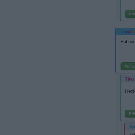
Při
Spra-T
Pohodo
Přihlá
Tiwa
Hezk
Při
Sp
Ná