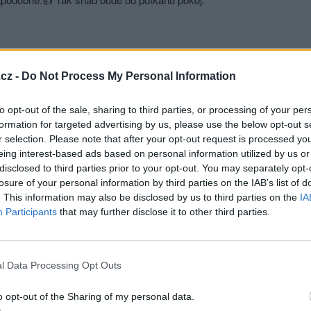
Přihlásit se a odpovědět
cz -
Do Not Process My Personal Information
|
Předmět:
RE: RE: RE:
Tiwana
No včera se odpoledne jeden potácel po sousední zahradě asi v 16 ho
to opt-out of the sale, sharing to third parties, or processing of your per
formation for targeted advertising by us, please use the below opt-out s
nepůsobí hned že padnou. Stihnou zalézt a do týdne prý je po nich. H
r selection. Please note that after your opt-out request is processed y
klid. Než si najdou jiný východ.
eing interest-based ads based on personal information utilized by us or
disclosed to third parties prior to your opt-out. You may separately opt-
Přihlásit se a odpovědět
losure of your personal information by third parties on the IAB’s list of
. This information may also be disclosed by us to third parties on the
IA
Reklama
Participants
that may further disclose it to other third parties.
|
Předmět:
RE: RE: RE: RE:
Spra-Tec
Je to běh na dlouhou trať. A deratizace musí být pravidelná.
l Data Processing Opt Outs
o opt-out of the Sharing of my personal data.