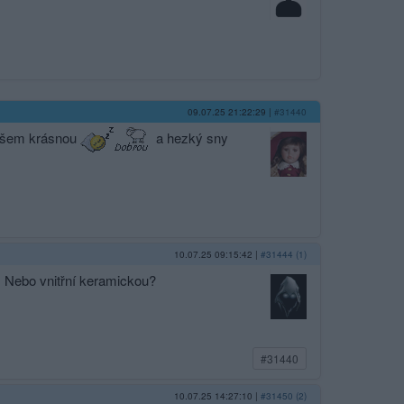
09.07.25 21:22:29
|
#31440
všem krásnou
a hezký sny
10.07.25 09:15:42
|
#31444 (1)
. Nebo vnitřní keramickou?
#31440
10.07.25 14:27:10
|
#31450 (2)