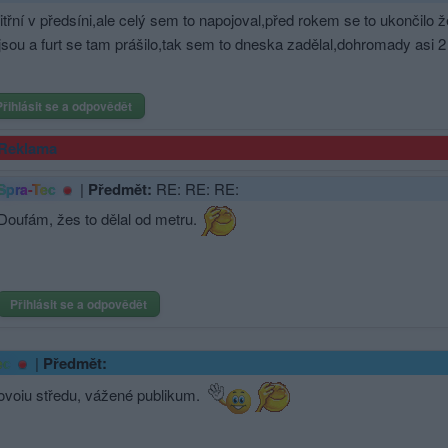
itřní v předsíni,ale celý sem to napojoval,před rokem se to ukončilo 
jsou a furt se tam prášilo,tak sem to dneska zadělal,dohromady asi 2
Přihlásit se a odpovědět
Reklama
|
Předmět:
RE: RE: RE:
Spra-Tec
Doufám, žes to dělal od metru.
Přihlásit se a odpovědět
|
Předmět:
ec
ovoiu středu, vážené publikum.