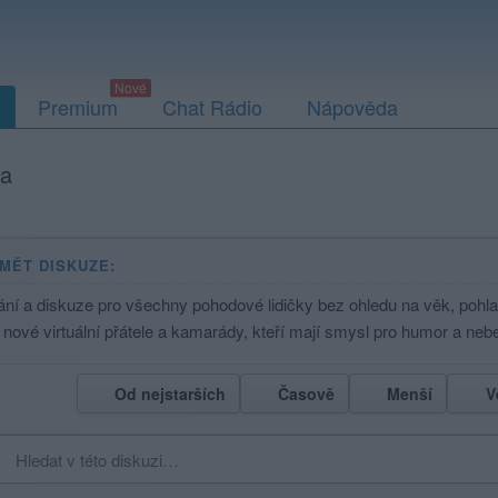
Premium
Chat Rádio
Nápověda
ta
MĚT DISKUZE:
ání a diskuze pro všechny pohodové lidičky bez ohledu na věk, pohl
i nové virtuální přátele a kamarády, kteří mají smysl pro humor a neb
Od nejstarších
Časově
Menší
V