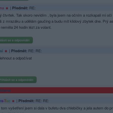
|
Předmět:
RE:
na
ý čtvrtek. Tak skoro nevidím , byla jsem na očním a rozkapali mi oči
 z mrazáku a udělám gaučing a budu mít klidový zbytek dne. Prý asi 5
neměla 24 hodin lézt za volant.
hlásit se a odpovědět
|
Předmět:
RE: RE:
si
lehnout a odpočívat
Přihlásit se a odpovědět
klama
|
Předmět:
RE: RE:
ra-Tec
 tom vyšetření jsem si dala v bufetu dva chlebíčky a jela autem do p