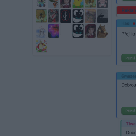
Rekla
Hasi
Přeji k
Přihlá
Smaza
Dobrou 
Přihlá
Tiwa
Dobr