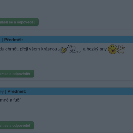
hlásit se a odpovědět
|
Předmět:
idu chrnět, přeji všem krásnou
a hezký sny
sit se a odpovědět
|
Předmět:
ný
emně a fučí
sit se a odpovědět