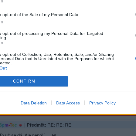
In
sit se a odpovědět
o opt-out of the Sale of my Personal Data.
|
Předmět:
RE:
-Tec
In
vý jako před pár dny už ne. Ale bude.
to opt-out of processing my Personal Data for Targeted
ing.
In
hlásit se a odpovědět
o opt-out of Collection, Use, Retention, Sale, and/or Sharing
ersonal Data that Is Unrelated with the Purposes for which it
lected.
|
Předmět:
RE: RE:
si
Out
kend už bude,prej né 40,ale jen 30-35
CONFIRM
Přihlásit se a odpovědět
Data Deletion
Data Access
Privacy Policy
Reklama
|
Předmět:
RE: RE: RE:
Spra-Tec
To už se dá. Ale neprší.