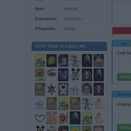
Stav:
Veřejné
Zobrazeno:
4907460×
Příspěvků:
42380
Rekla
Spra-T
TOTO TÉMA SLEDUJÍ (
49
)
Celé b
Přihlá
Smaza
Krásný
Přihlá