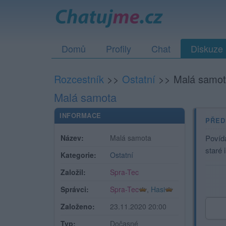
Domů
Profily
Chat
Diskuze
Rozcestník
>>
Ostatní
>>
Malá samo
Malá samota
INFORMACE
PŘED
Název:
Malá samota
Povíd
staré 
Kategorie:
Ostatní
Založil:
Spra-Tec
Správci:
Spra-Tec
,
Hasi
Založeno:
23.11.2020 20:00
Typ:
Dočasné