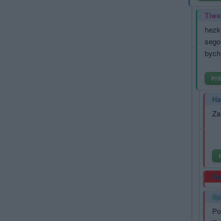
Tiwa
hezk
segoš
bych 
Při
Ha
Za
Re
Sp
Po