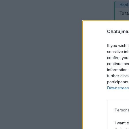
Hasi
Tu ta
Chatujme.
Při
If you wish 
Sm
sensitive in
Kd
confirm you
continue se
information 
further disc
participants
Downstream 
Hasi
Taky je
Persona
I want t