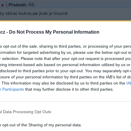
|
Předmět:
RE:
ky občas foukne,ale jinak je hnusně
cz -
Do Not Process My Personal Information
hlásit se a odpovědět
to opt-out of the sale, sharing to third parties, or processing of your per
|
Předmět:
RE: RE:
azaný
formation for targeted advertising by us, please use the below opt-out s
e je tak teplo?
r selection. Please note that after your opt-out request is processed y
eing interest-based ads based on personal information utilized by us or
disclosed to third parties prior to your opt-out. You may separately opt-
losure of your personal information by third parties on the IAB’s list of
. This information may also be disclosed by us to third parties on the
IA
Přihlásit se a odpovědět
Participants
that may further disclose it to other third parties.
|
Předmět:
 u vás takovej hic?
l Data Processing Opt Outs
o opt-out of the Sharing of my personal data.