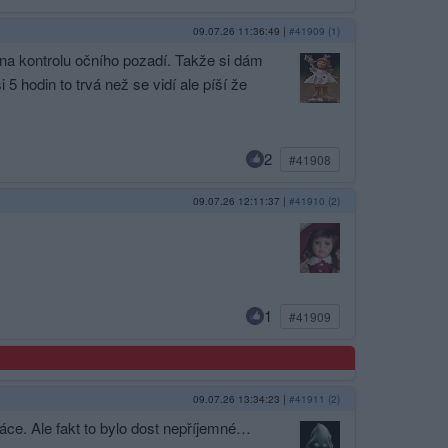
09.07.26 11:36:49
|
#41909 (1)
 na kontrolu očního pozadí. Takže si dám
 hodin to trvá než se vidí ale píší že
2
#41908
09.07.26 12:11:37
|
#41910 (2)
1
#41909
09.07.26 13:34:23
|
#41911 (2)
ráce. Ale fakt to bylo dost nepříjemné…