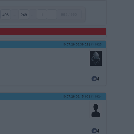
496
…
248
…
1
962 / 990
10.07.26 06:39:02
|
#41925
4
10.07.26 06:15:10
|
#41924
4