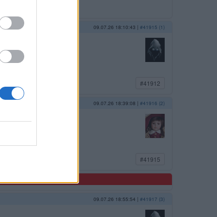
09.07.26 18:10:43
|
#41915 (1)
#41912
09.07.26 18:39:08
|
#41916 (2)
#41915
09.07.26 18:55:54
|
#41917 (3)