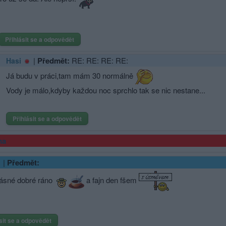
Přihlásit se a odpovědět
|
Předmět:
RE: RE: RE: RE:
Hasi
Já budu v práci,tam mám 30 normálně
Vody je málo,kdyby každou noc sprchlo tak se nic nestane...
Přihlásit se a odpovědět
ma
|
Předmět:
rásné dobré ráno
a fajn den fšem
sit se a odpovědět