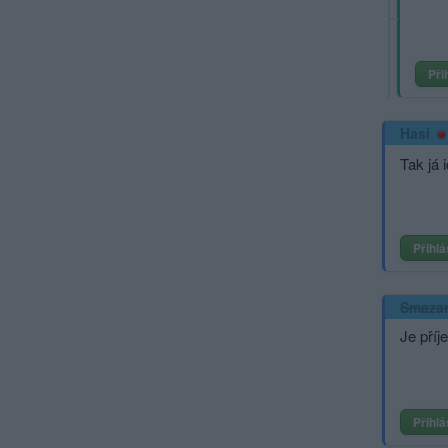
Při
Hasi
Tak já 
Přihlá
Smaza
Je příj
Přihlá