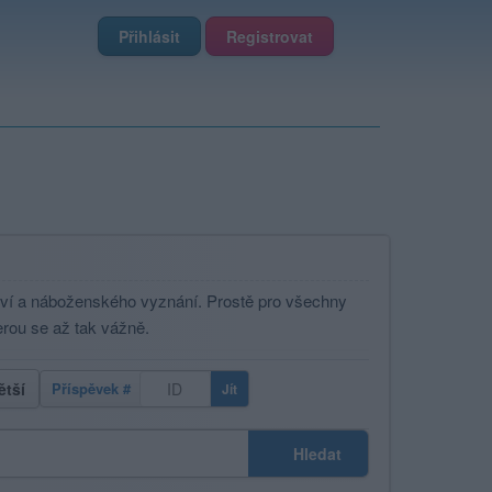
Přihlásit
Registrovat
aví a náboženského vyznání. Prostě pro všechny
erou se až tak vážně.
ětší
Příspěvek #
Jít
Hledat