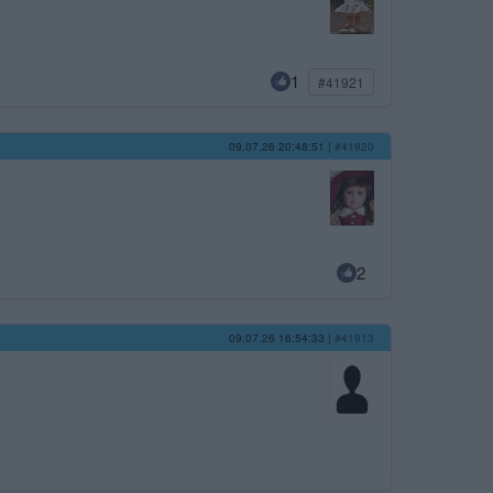
1
#41921
09.07.26 20:48:51
|
#41920
2
09.07.26 16:54:33
|
#41913