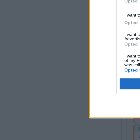
Opted 
Přihlá
I want t
Spra
Opted 
Tako
I want 
Advertis
Opted 
Při
I want t
of my P
was col
Ha
Opted 
Ví