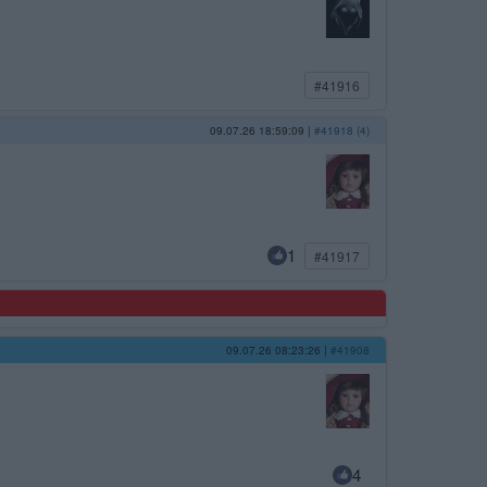
#41916
09.07.26 18:59:09
|
#41918 (4)
1
#41917
09.07.26 08:23:26
|
#41908
4