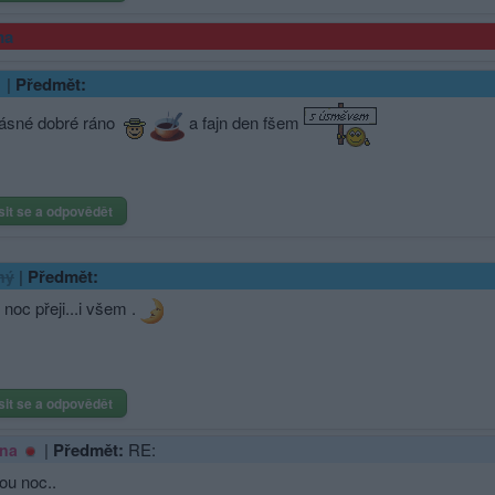
ma
|
Předmět:
rásné dobré ráno
a fajn den fšem
sit se a odpovědět
|
Předmět:
ný
noc přeji...i všem .
sit se a odpovědět
|
Předmět:
RE:
na
ou noc..