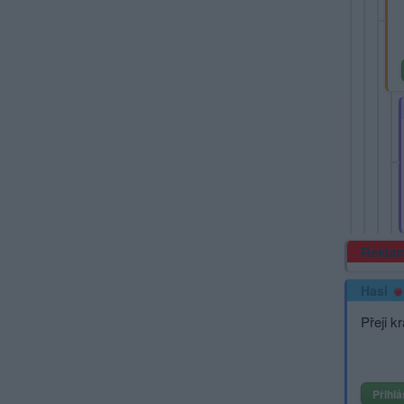
Rekla
Hasi
Přeji k
Přihlá