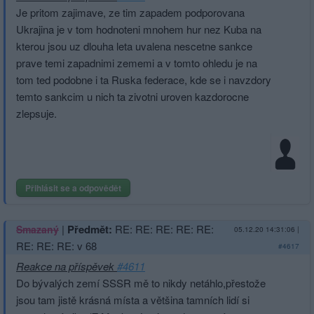
Je pritom zajimave, ze tim zapadem podporovana
Ukrajina je v tom hodnoteni mnohem hur nez Kuba na
kterou jsou uz dlouha leta uvalena nescetne sankce
prave temi zapadnimi zememi a v tomto ohledu je na
tom ted podobne i ta Ruska federace, kde se i navzdory
temto sankcim u nich ta zivotni uroven kazdorocne
zlepsuje.
Přihlásit se a odpovědět
|
Předmět:
RE: RE: RE: RE: RE:
Smazaný
05.12.20 14:31:06
|
RE: RE: RE: v 68
#4617
Reakce na příspěvek
#4611
Do bývalých zemí SSSR mě to nikdy netáhlo,přestože
jsou tam jistě krásná místa a většina tamních lidí si