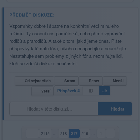
PŘEDMĚT DISKUZE:
Vzpomínky dobré i špatné na konkrétní věci minulého
režimu. Ty osobní nás pamětníků, nebo přímé vyprávění
rodičů a prarodičů. A také o tom, jak žijeme dnes. Pište
příspevky k tématu fóra, nikoho nenapadejte a neurážejte.
Nezatahujte sem problémy z jiných fór a nezmiňujte lidi,
kteří se zdejší diskuze neúčastní.
Od nejstarších
Strom
Reset
Menší
Příspěvek #
Jít
Větší
Hledat
2115
…
218
217
216
…
1
(aktuální strana)