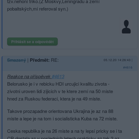
tzv.nehoní triko.(Z Moskvy,Leningradu a zemí
pobaltských,mi referoval syn.)
Přihlásit se a odpovědět
|
Předmět:
RE:
Smazaný
05.12.20 14:26:43
|
#4616
Reakce na příspěvek
#4613
Belorusko je i v rebicku HDI urcujici kvalitu zivota -
zivotni uroven lidi zijicich v te ktere zemi na 50 miste
hned za Ruskou federaci, ktera je na 49 miste.
Takove prozapadne orientovana Ukrajina je az na 88
miste a lepe je na tom i socialisticka Kuba na 72 miste.
Ceska republika je na 26 miste a na ty lepsi pricky se i ta
CR dostala az v poslednich letech prakticky az tak 2 az