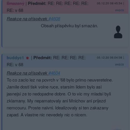
|
Předmět:
RE: RE: RE: RE: RE:
Smazaný
05.12.20 08:45:54
|
RE: v 68
#4609
Reakce na příspěvek
#4608
Obsah příspěvku byl smazán.
|
Předmět:
RE: RE: RE: RE:
buddyc1
05.12.20 06:04:08
|
RE: v 68
#4608
Reakce na příspěvek
#4604
To co zaclo lez na povrch v '68 bylo primo neuveretelne.
Jamile dostl tisk volne ruce, starsim lidem bylo asi
jasnejsi ze to nedopadne dobre. O to vic my mladsi byli
zklamany. My nepamatovaly ani Mnichov ani prijezd
nemcouru. Proste naivni. Idealizovaly si ten zakazany
zapad. A vlastne nic nevedely nic o nicem.