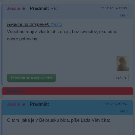
|
Předmět:
RE:
Jessie
05.12.20 14:17:53
|
#4614
Reakce na příspěvek
#4613
Všechno maji z vlastních zdroju, bez svinstev, skutečné
dobre potraviny.
Přihlásit se a odpovědět
#4613
Reklama
|
Předmět:
Jessie
05.12.20 14:10:24
|
#4613
O tom, jaká je v Bělorusku bída, píše Lada Větvička: