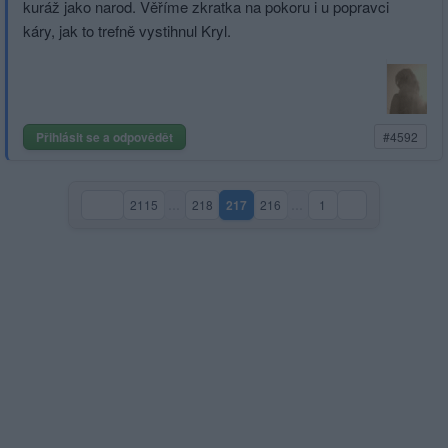
kuráž jako narod. Věříme zkratka na pokoru i u popravci
káry, jak to trefně vystihnul Kryl.
Přihlásit se a odpovědět
#4592
2115
…
218
217
216
…
1
(aktuální strana)