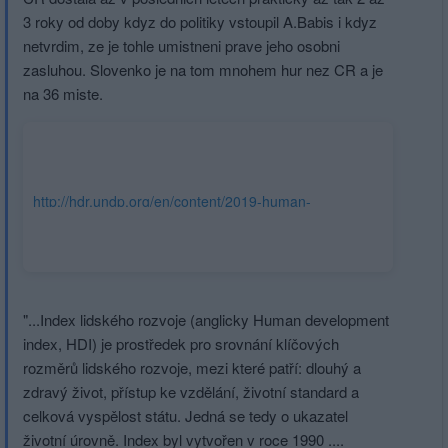
3 roky od doby kdyz do politiky vstoupil A.Babis i kdyz
netvrdim, ze je tohle umistneni prave jeho osobni
zasluhou. Slovenko je na tom mnohem hur nez CR a je
na 36 miste.
http://hdr.undp.org/en/content/2019-human-
development-index-ranking
"...Index lidského rozvoje (anglicky Human development
index, HDI) je prostředek pro srovnání klíčových
rozměrů lidského rozvoje, mezi které patří: dlouhý a
zdravý život, přístup ke vzdělání, životní standard a
celková vyspělost státu. Jedná se tedy o ukazatel
životní úrovně. Index byl vytvořen v roce 1990 ....