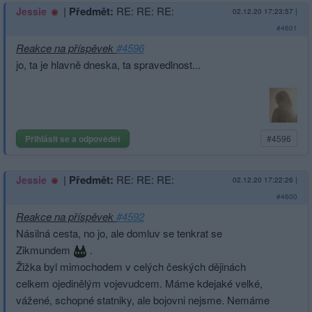
|
Předmět:
RE: RE: RE:
Jessie
02.12.20 17:23:57
|
#4601
Reakce na příspěvek
#4596
jo, ta je hlavně dneska, ta spravedlnost...
Přihlásit se a odpovědět
#4596
|
Předmět:
RE: RE: RE:
Jessie
02.12.20 17:22:26
|
#4600
Reakce na příspěvek
#4592
Násilná cesta, no jo, ale domluv se tenkrat se
Zikmundem
.
Žižka byl mimochodem v celých českých dějinách
celkem ojedinělým vojevudcem. Máme kdejaké velké,
vážené, schopné statniky, ale bojovni nejsme. Nemáme