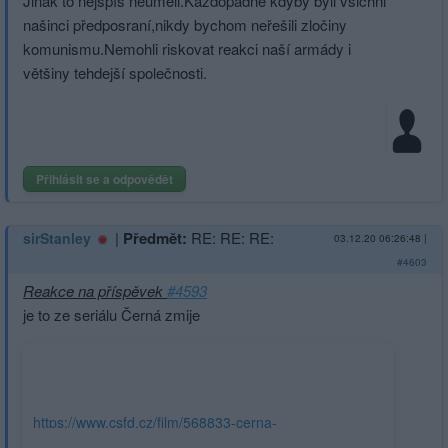
Jinak to nejspíš neuměli.Každopádně kdyby byli všichni
našinci předposraní,nikdy bychom neřešili zločiny
komunismu.Nemohli riskovat reakci naší armády i
většiny tehdejší společnosti.
Přihlásit se a odpovědět
|
Předmět:
RE: RE: RE:
sirStanley
03.12.20 06:26:48
|
#4603
Reakce na příspěvek
#4593
je to ze seriálu Černá zmije
https://www.csfd.cz/film/568833-cerna-
zmije/komentare/