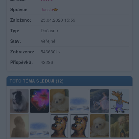
Správci:
Jessie
Založeno:
25.04.2020 15:59
Typ:
Dočasné
Stav:
Veřejné
Zobrazeno:
5466301×
Příspěvků:
42296
TOTO TÉMA SLEDUJÍ (
12
)