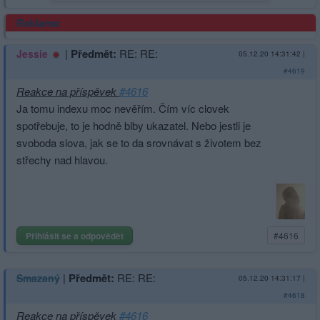
Reklama
|
Předmět:
RE: RE:
Jessie
05.12.20 14:31:42
|
#4619
Reakce na příspěvek
#4616
Ja tomu indexu moc nevěřím. Čím víc clovek
spotřebuje, to je hodně blby ukazatel. Nebo jestli je
svoboda slova, jak se to da srovnávat s životem bez
střechy nad hlavou.
Přihlásit se a odpovědět
#4616
|
Předmět:
RE: RE:
Smazaný
05.12.20 14:31:17
|
#4618
Reakce na příspěvek
#4616