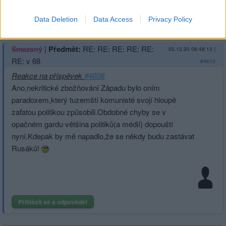
Přihlásit se a odpovědět
#4610
Data Deletion
Data Access
Privacy Policy
|
Předmět:
RE: RE: RE: RE: RE:
Smazaný
05.12.20 08:48:13
|
RE: v 68
#4610
Reakce na příspěvek
#4608
Ano,nekritické zbožňování Západu bylo oním
paradoxem,který tuzemští komunisté svojí hloupě
zaťatou politikou způsobili.Obdobné chyby se v
opačném gardu většina politiků(a médií) dopouští
nyní.Kdepak by mě napadlo,že se někdy budu zastávat
Rusáků!
Přihlásit se a odpovědět