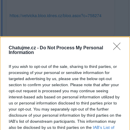
https://vetvicka.blog.idnes.cz/blog.aspx?c=758274
Chatujme.cz -
Do Not Process My Personal
Jsou tam i další články, udělal si tam takový oddechový
Information
pobyt
. Závidím, nikdy bych nerekla, ze je to taková
nádherná země.
If you wish to opt-out of the sale, sharing to third parties, or
processing of your personal or sensitive information for
targeted advertising by us, please use the below opt-out
section to confirm your selection. Please note that after your
opt-out request is processed you may continue seeing
Přihlásit se a odpovědět
interest-based ads based on personal information utilized by
us or personal information disclosed to third parties prior to
Reklama
your opt-out. You may separately opt-out of the further
disclosure of your personal information by third parties on the
|
Předmět:
RE: RE: RE: RE: RE:
krudox
05.12.20 13:46:53
|
IAB’s list of downstream participants. This information may
RE: RE: RE: v 68
#4612
also be disclosed by us to third parties on the
IAB’s List of