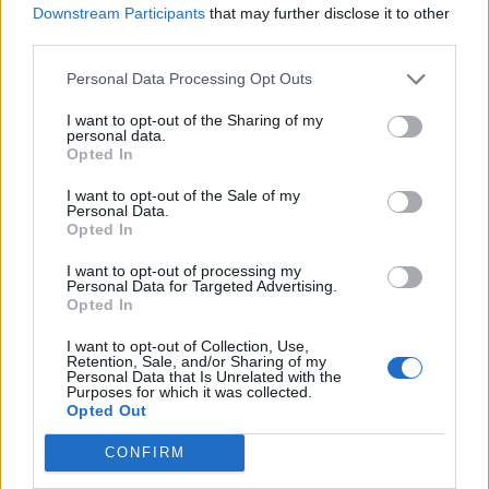
Downstream Participants
that may further disclose it to other
Reakce na příspěvek
#4611
third parties.
doporučuji Bělorusko, tam to vede ten hodný strejda, co
se s níkým nesere...
Personal Data Processing Opt Outs
I want to opt-out of the Sharing of my
personal data.
Opted In
Přihlásit se a odpovědět
#4611
I want to opt-out of the Sale of my
Personal Data.
Opted In
|
Předmět:
RE: RE: RE: RE: RE:
Jessie
05.12.20 13:29:15
|
I want to opt-out of processing my
RE: RE: v 68
#4611
Personal Data for Targeted Advertising.
Opted In
Reakce na příspěvek
#4610
Mě taky. Až v posledních letech jsem se Rusku
I want to opt-out of Collection, Use,
přiblížila, diky několika skvělým lidem, kteří mi mnohé
Retention, Sale, and/or Sharing of my
Personal Data that Is Unrelated with the
ukázali. Teď mám Rusko radši, nez Ameriku. Ale kde
Purposes for which it was collected.
Opted Out
bych chtěla skutecne zit, to nevim.
CONFIRM