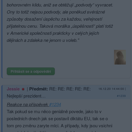
bohorovném klidu, aniž se obtěžují „podvody“ vyvracet.
Ony to totiž nejsou podvody, ale poněkud svérázné
způsoby dosažení úspěchu za každou, veřejností
přijatelnou cenu. Taková morálka „úspěšnosti“ platí totiž
v Americké společnosti prakticky v celých jejích
dějinách a zdaleka ne jenom u voleb."
Přihlásit se a odpovědět
|
Předmět:
RE: RE: RE: RE: RE:
Jessie
16.12.20 14:44:00
|
Nejlepší prezident…
#1239
Reakce na příspěvek
#1234
Tak pokud se mu něco geniálně povede, jako to v
poslednich dnech jak se postavil diktátu EU, tak se o
tom pro změnu zaryte mlci. A případy, kdy jsou vsichni