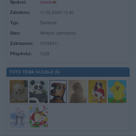
Správci:
Jessie
Založeno:
17.02.2020 13:40
Typ:
Dočasné
Stav:
Veřejné (zamčené)
Zobrazeno:
1078247×
Příspěvků:
7228
TOTO TÉMA SLEDUJÍ (
8
)