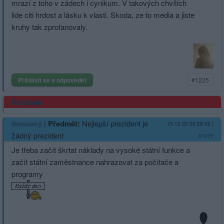
mrazí z toho v zádech i cynikum. V takových chvílích
lide citi hrdost a lásku k vlasti. Skoda, ze to media a jiste
kruhy tak zprofanovaly.
Přihlásit se a odpovědět
#1225
Reklama
|
Předmět:
Nejlepší prezident je
Smazaný
15.12.20 20:28:02
|
žádný prezident
#1225
Je třeba začít škrtat náklady na vysoké státní funkce a
začít státní zaměstnance nahrazovat za počítače a
programy