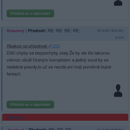
Přihlásit se a odpovědět
|
Předmět:
RE: RE: RE: RE:
Smazaný
15.12.20 15:37:35
|
#1224
Reakce na příspěvek
#1223
Dílčí chyby se bezpochyby staly.Že by ale šlo takovou
velmoc ošulit řízeným komplotem a jediný soud by se
nedobral pravdy,to už se nezdá ani mojí poměrně bujné
fantazii.
Přihlásit se a odpovědět
Reklama
|
Předmět:
RE: RE: RE:
Jessie
15.12.20 15:06:24
|