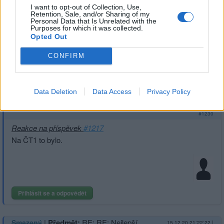
skutečných podvodníků typu Trump a hlavně Lukašenko
I want to opt-out of Collection, Use,
Retention, Sale, and/or Sharing of my
?
Personal Data that Is Unrelated with the
Purposes for which it was collected.
Opted Out
CONFIRM
Přihlásit se a odpovědět
#1223
Data Deletion
Data Access
Privacy Policy
|
Předmět:
RE:
Smazaný
15.12.20 21:22:37
|
#1230
Reakce na příspěvek
#1217
Na ČT1 to bylo.
Přihlásit se a odpovědět
|
Předmět:
RE: RE: Nejlepší
Smazaný
15.12.20 21:22:22
|