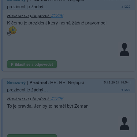
prezident je žádný…
#1229
Reakce na příspěvek
#1226
K čemu je prezident který nemá žádné pravomoci
Přihlásit se a odpovědět
|
Předmět:
RE: RE: Nejlepší
Smazaný
15.12.20 21:19:54
|
prezident je žádný…
#1228
Reakce na příspěvek
#1226
To je pravda. Jen by to neměl být Zeman.