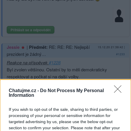
Přihlásit se a odpovědět
|
Předmět:
RE: RE: RE: Nejlepší
Jessie
15.12.20 21:39:42
|
prezident je žádný…
#1233
Reakce na příspěvek
#1228
Byl zvolen většinou. Ostatní by to měli demokraticky
respektovat a počkat si na další volby.
Chatujme.cz -
Do Not Process My Personal
Information
Přihlásit se a odpovědět
#1228
If you wish to opt-out of the sale, sharing to third parties, or
processing of your personal or sensitive information for
targeted advertising by us, please use the below opt-out
|
Předmět:
RE: RE: RE: Nejlepší
Jessie
15.12.20 21:38:04
|
section to confirm your selection. Please note that after your