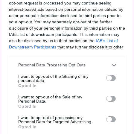
prezident je žádný…
#1232
opt-out request is processed you may continue seeing
Reakce na příspěvek
#1229
interest-based ads based on personal information utilized by
us or personal information disclosed to third parties prior to
To záleží na jeho osobnosti, jak dokáže ovlivňovat dění.
your opt-out. You may separately opt-out of the further
Ze Zemana jsou na větvi každou chvíli. To by nebyli,
disclosure of your personal information by third parties on the
kdyby byl bezvýznamný.
IAB’s list of downstream participants. This information may
also be disclosed by us to third parties on the
IAB’s List of
Downstream Participants
that may further disclose it to other
third parties.
Přihlásit se a odpovědět
#1229
Personal Data Processing Opt Outs
Reklama
I want to opt-out of the Sharing of my
personal data.
Opted In
|
Předmět:
RE: RE: RE: RE:
sirStanley
15.12.20 21:33:14
|
#1231
I want to opt-out of the Sale of my
Personal Data.
Reakce na příspěvek
#1223
Opted In
žádné podvody se nejen že neprokázaly ale ani nebyly
I want to opt-out of processing my
předloženy k soudům od těch kteří tvrdili že nějaké mají
Personal Data for Targeted Advertising.
Opted In
kontrolní otázka - co se ti líbí na lhářích, populistech a