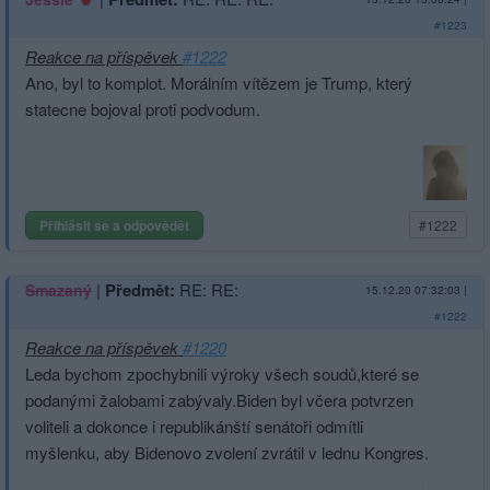
#1223
Reakce na příspěvek
#1222
Ano, byl to komplot. Morálním vítězem je Trump, který
statecne bojoval proti podvodum.
Přihlásit se a odpovědět
#1222
|
Předmět:
RE: RE:
Smazaný
15.12.20 07:32:03
|
#1222
Reakce na příspěvek
#1220
Leda bychom zpochybnili výroky všech soudů,které se
podanými žalobami zabývaly.Biden byl včera potvrzen
voliteli a dokonce i republikánští senátoři odmítli
myšlenku, aby Bidenovo zvolení zvrátil v lednu Kongres.