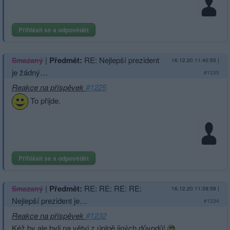
Přihlásit se a odpovědět
|
Předmět:
RE: Nejlepší prezident
Smazaný
16.12.20 11:40:55
|
je žádný…
#1235
Reakce na příspěvek
#1225
To přijde.
Přihlásit se a odpovědět
|
Předmět:
RE: RE: RE: RE:
Smazaný
16.12.20 11:39:58
|
Nejlepší prezident je…
#1234
Reakce na příspěvek
#1232
Kéž by ale byli na větvi z úplně jiných důvodů!