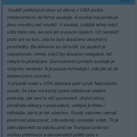
#1240
"soutěž politických stran už dávno v USA prošla
metamorfózou de formy souboje. A souboj má poněkud
jinou morálku než soutěž. V souboji, zvláště tehdy když
vítěz bere vše, se cení jen a pouze úspěch. Už nezáleží
proto ani na tom, zda ho bylo dosaženo obvyklými
prostředky. Ba dokonce se dá tvrdit, že úspěch je
respektován i tehdy, když byl dosažen nelegálně, leč
nebylo to prokázáno. Dominantním prvkem souboje je
vždycky nenávist. A je pouze rozhodující, zda jde až do
existenčních rozměrů.
V případě voleb v USA dokonce platí výrok Nejvyššího
soudu, že sice má každý právo odhalovat volební
podvody, ale není to ničí povinností. Jinými slovy,
přinášejte důkazy o podvodech, veřejně je třeba i
odhalujte, ale to je tak všechno. Soudy nakonec nemají
povinnost posuzovat, zda ovlivnily výsledek voleb. To je
také odpovědí na otázku proč se Trumpovi právníci
mohou přetrhnout a demokratičtí politici jsou v