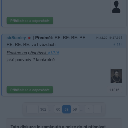
Přihlásit se a odpovědět
|
Předmět:
RE: RE: RE: RE:
sirStanley
14.12.20 19:27:59
|
RE: RE: RE: ve hvězdach
#1221
Reakce na příspěvek
#1216
jaké podvody ? konkrétně
Přihlásit se a odpovědět
#1216
362
…
60
59
58
…
1
(aktuální strana)
Tato diskuze je zamknutá a nelze do ní přispívat