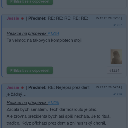
Přihlásit se a odpovědět
|
Předmět:
RE: RE: RE: RE: RE:
Jessie
15.12.20 20:55:50
|
#1227
Reakce na příspěvek
#1224
Ta velmoc na takovych komplotech stoji.
Přihlásit se a odpovědět
#1224
|
Předmět:
RE: Nejlepší prezident
Jessie
15.12.20 20:54:34
|
je žádný…
#1226
Reakce na příspěvek
#1225
Začala bych senátem. Tech darmozroutu je plno.
Ale zrovna prezidenta bych asi spíš nechala. Je to rituál,
tradice. Kdyz přichází prezident a zni husitský chorál,