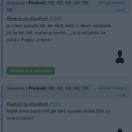
|
Předmět:
RE: RE: RE: RE: RE:
Smazaný
16.12.20 13:45:13
|
RE:
#1237
Reakce na příspěvek
#1236
ja znam spoustu lidi, ale nikdy jsem o nikom neslysela,
že by byl zbit, mučen a zavřen......to je asi proto, ze
neziji v Práglu...zrejme
Přihlásit se a odpovědět
|
Předmět:
RE: RE: RE: RE: RE:
Smazaný
16.12.20 11:43:32
|
#1236
Reakce na příspěvek
#1231
Nějak jsme zapomněli,jak také vypadá totalita.Zbití,za­
víraní,mučení.