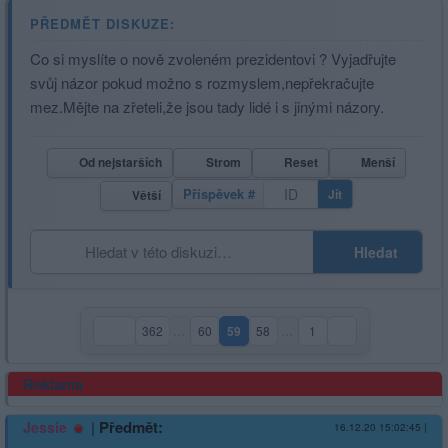
PŘEDMĚT DISKUZE:
Co si myslíte o nově zvoleném prezidentovi ? Vyjadřujte
svůj názor pokud možno s rozmyslem,nepřekračujte
mez.Mějte na zřeteli,že jsou tady lidé i s jinými názory.
Od nejstarších
Strom
Reset
Menší
Příspěvek #
Jít
Větší
Hledat
362
…
60
59
58
…
1
(aktuální strana)
Reklama
|
Předmět:
Jessie
16.12.20 15:02:45
|