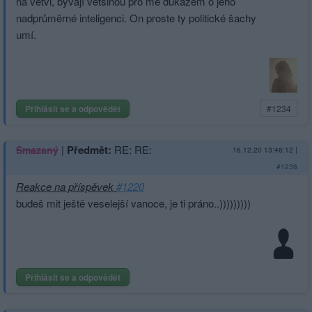
na vetvi, bývají většinou pro mě dukazem o jeho
nadprůměrné inteligenci. On proste ty politické šachy
umí.
Přihlásit se a odpovědět
#1234
|
Předmět:
RE: RE:
Smazaný
16.12.20 13:46:12
|
#1238
Reakce na příspěvek
#1220
budeš mit ještě veselejší vanoce, je ti práno..)))))))))
Přihlásit se a odpovědět