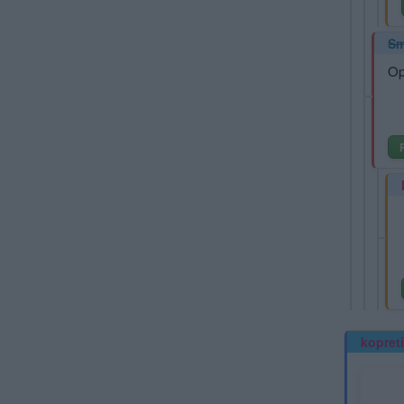
Sm
Op
kopret