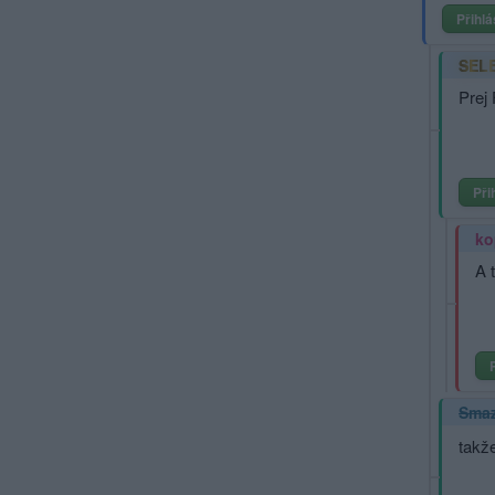
Přihlá
SEL
Prej 
Při
ko
A 
Sma
takž