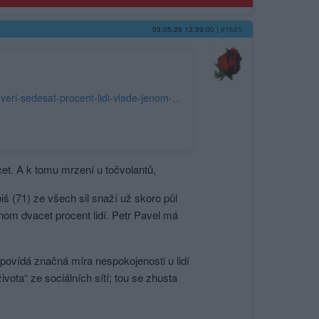
03.05.26 13:39:00
|
#1685
https://www.super.cz/clanek/celebrity-glosa-to-je-ale-prekvapko-prezidentovi-veri-sedesat-procent-lidi-vlade-jenom-dvacet-a-k-tomu-mrzeni-u-tocvolantu-1524273#source=hp&seq_no=1&dop_ab_variant=0&dop_source_zone_name=super.sznhp.box&utm_campaign=&utm_medium=z-boxiku&utm_source=www.seznam.cz
cet. A k tomu mrzení u točvolantů,
š (71) ze všech sil snaží už skoro půl
enom dvacet procent lidí. Petr Pavel má
povídá značná míra nespokojenosti u lidí
ota“ ze sociálních sítí; tou se zhusta