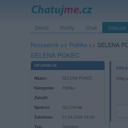
Domů
Profily
Chat
Diskuze
Rozcestník
>>
Politika
>>
SELENA P
SELENA POKEC
INFORMACE
PŘED
Název:
SELENA POKEC
Vítej 
Kategorie:
Politika
Založil:
-
Správci:
SELENA
Založeno:
21.04.2026 22:29
Typ:
Dočasné