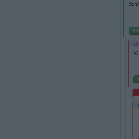
Schil
Při
ko
Vel