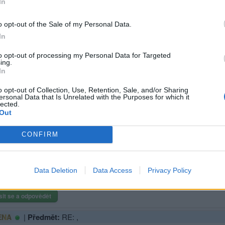
In
yně financí Alena Schillerová (62) se minula povoláním! Kdyby se nestar
ech, která znamenají svět. Videa, kterými se prezentuje na sociálníc
o opt-out of the Sale of my Personal Data.
nás tenhle bizár stojí a bude stát?“ divila se jedna z diskutujících. Je
In
 mysli i kroky, které vláda chystá, je otázkou. „Neskutečně trapné vi
to opt-out of processing my Personal Data for Targeted
ing.
slosti s pálením čarodějnic jí ti otrlejší doporučili, aby nasedla na ko
In
 by spíš než dětem sociální sítě zakázali politikům. „Uplatnila by se 
o opt-out of Collection, Use, Retention, Sale, and/or Sharing
 kdo video zhlédli.
ersonal Data that Is Unrelated with the Purposes for which it
lected.
Out
CONFIRM
Data Deletion
Data Access
Privacy Policy
sit se a odpovědět
|
Předmět:
RE: ,
ENA