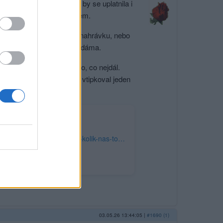
ala o státní kasu, jistě by se uplatnila i
h sítích, jsou toho důkazem.
stli narážela pouze na tuto nahrávku, nebo
deo,“ neodpustila si další dáma.
ště a odletěla, pokud možno, co nejdál.
v novém Harry Potterovi,“ vtipkoval jeden
https://www.super.cz/clanek/politika-alena-schillerova-jako-carodejnice-vyrazila-dech-neskutecny-bizar-kolik-nas-tohle-bude-stat-ptaji-se-fanousci-1524296#dop_ab_variant=0&dop_source_zone_name=super.sznhp.box&source=hp&seq_no=5&utm_campaign=&utm_medium=z-boxiku&utm_source=www.seznam.cz
03.05.26 13:44:05
|
#1690 (1)