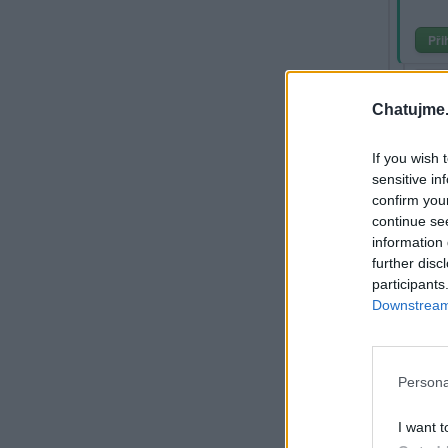
Při
Sm
60
Chatujme.
If you wish 
sensitive in
confirm you
continue se
information 
further disc
participants
Downstream 
Persona
Pavla1
I want t