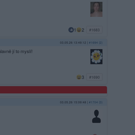
1
2
#1683
03.05.26 13:49:12
|
#1694 (2)
avně jí to myslí!
3
#1690
03.05.26 15:09:48
|
#1704 (3)