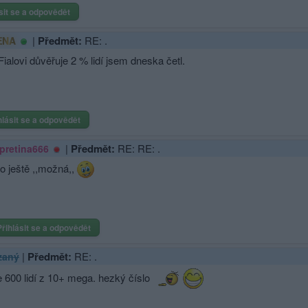
sit se a odpovědět
|
Předmět:
RE: .
ENA
Fialovi důvěřuje 2 % lidí jsem dneska četl.
hlásit se a odpovědět
|
Předmět:
RE: RE: .
pretina666
to ještě ,,možná,,
Přihlásit se a odpovědět
|
Předmět:
RE: .
zaný
e 600 lidí z 10+ mega. hezký číslo