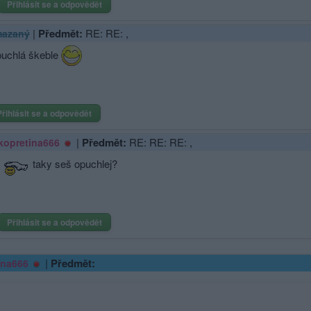
Přihlásit se a odpovědět
|
Předmět:
RE: RE: ,
azaný
uchlá škeble
Přihlásit se a odpovědět
|
Předmět:
RE: RE: RE: ,
kopretina666
taky seš opuchlej?
Přihlásit se a odpovědět
|
Předmět:
ina666