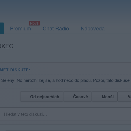
Premium
Chat Rádio
Nápověda
OKEC
MĚT DISKUZE:
u Seleny! No nerozhlížej se, a hoď něco do placu. Pozor, tato diskuse
Od nejstarších
Časově
Menší
V