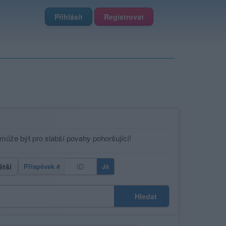
Přihlásit
Registrovat
 může být pro slabší povahy pohoršující!
ětší
Příspěvek #
Jít
Hledat