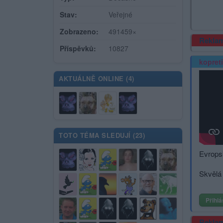
Stav:
Veřejné
Zobrazeno:
491459×
Rekla
Příspěvků:
10827
kopret
AKTUÁLNĚ ONLINE (
4
)
TOTO TÉMA SLEDUJÍ (
23
)
Evrops
Skvělá 
Přihlá
Rekla