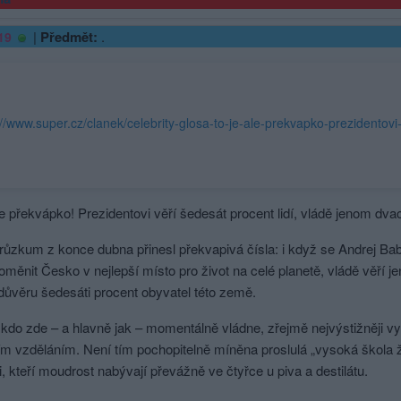
|
Předmět:
.
19
le překvápko! Prezidentovi věří šedesát procent lidí, vládě jenom dva
ůzkum z konce dubna přinesl překvapivá čísla: i když se Andrej Babi
oměnit Česko v nejlepší místo pro život na celé planetě, vládě věří j
důvěru šedesáti procent obyvatel této země.
kdo zde – a hlavně jak – momentálně vládne, zřejmě nejvýstižněji vy
m vzděláním. Není tím pochopitelně míněna proslulá „vysoká škola živ
ti, kteří moudrost nabývají převážně ve čtyřce u piva a destilátu.