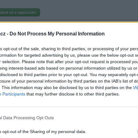
hlásit se a odpovědět
|
Předmět:
RE: RE: .
azaný
0? Cos měl z matiky?
cz -
Do Not Process My Personal Information
to opt-out of the sale, sharing to third parties, or processing of your per
formation for targeted advertising by us, please use the below opt-out s
Přihlásit se a odpovědět
r selection. Please note that after your opt-out request is processed y
eing interest-based ads based on personal information utilized by us or
|
Předmět:
RE: RE: RE: .
Smazaný
disclosed to third parties prior to your opt-out. You may separately opt-
losure of your personal information by third parties on the IAB’s list of
60% z tisíce respondentů je kolik, bramboráku? a píšu to proto takhl
. This information may also be disclosed by us to third parties on the
IA
nenapíšete, kolik lidí se zúčastnilo toho průzkumu. a to už je pavlač po
Participants
that may further disclose it to other third parties.
sem dává
Přihlásit se a odpovědět
l Data Processing Opt Outs
|
Předmět:
,
19
o opt-out of the Sharing of my personal data.