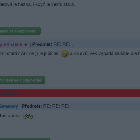
lerová je hezká, i když je velmi stará.
hlásit se a odpovědět
|
Předmět:
RE: RE: ,
pretina666
mi stará? Ani ne )) je jí 62 let.
a na svůj věk vypadá slušně- ale hl
Přihlásit se a odpovědět
Reklama
|
Předmět:
RE: RE: RE: ,
Smazaný
Tos zabila