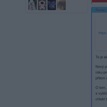
Pavla1
To je a
Nový pr
roku pr
přitom 
O tom, 
s vyšší
chlubí 