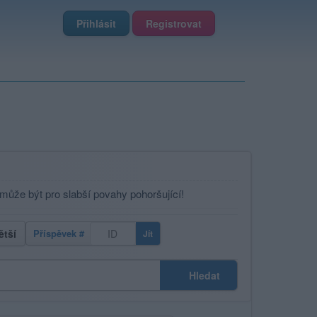
Přihlásit
Registrovat
 může být pro slabší povahy pohoršující!
ětší
Příspěvek #
Jít
Hledat