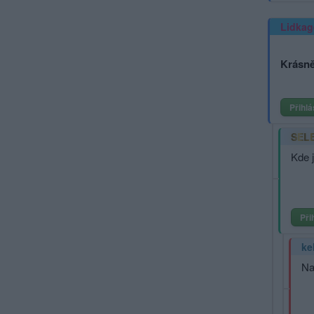
Lidkag
Krásně
Přihlá
SEL
Kde j
Při
ke
Na