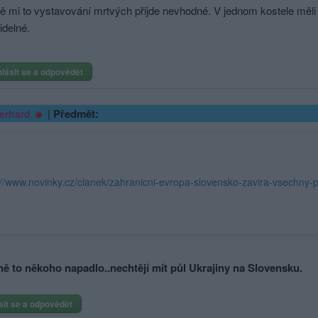
ně mi to vystavování mrtvých přijde nevhodné. V jednom kostele měli 
idelné.
hlásit se a odpovědět
|
Předmět:
erhard
ě to někoho napadlo..nechtějí mít půl Ukrajiny na Slovensku.
sit se a odpovědět