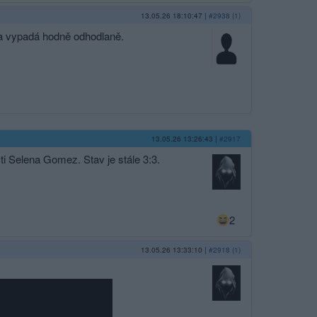
13.05.26 18:10:47
|
#2938 (1)
 a vypadá hodně odhodlaně.
13.05.26 13:26:43
|
#2917
šti Selena Gomez. Stav je stále 3:3.
2
13.05.26 13:33:10
|
#2918 (1)