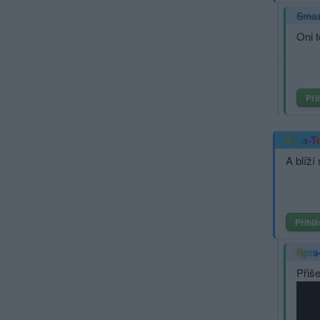
Sma
Oni 
Při
Spra-T
A blíží
Přihlá
Spra
Přiše