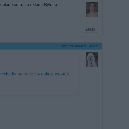
celou kostru za sklem. Bylo to
#2935
13.05.26 16:44:20
|
#2932
https://www.novinky.cz/clanek/zahranicni-evropa-slovensko-zavira-vsechny-prechody-na-hranicich-s-ukrajinou-40578002?utm_campaign=&utm_medium=z-boxiku&utm_source=www.seznam.cz