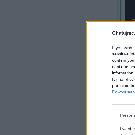
Chatujme.
Při
If you wish 
S
sensitive in
Že
confirm you
continue se
information 
further disc
participants
Downstream 
Sma
Hlav
Persona
I want t
Při