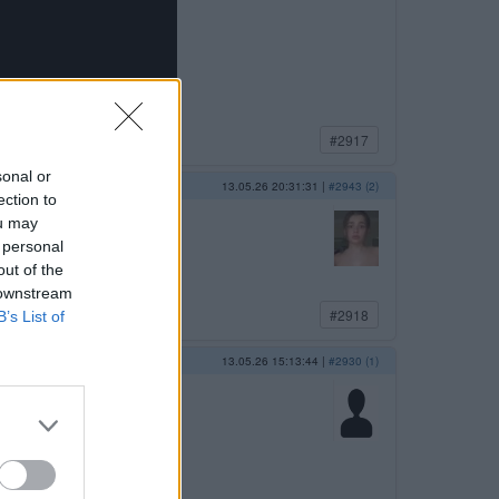
#2917
sonal or
13.05.26 20:31:31
|
#2943 (2)
ection to
ou may
 personal
out of the
 downstream
#2918
B’s List of
13.05.26 15:13:44
|
#2930 (1)