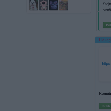
Stej
straš
Při
Lidkag
Konečn
Přihlá