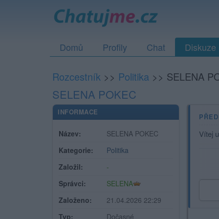
Domů
Profily
Chat
Diskuze
Rozcestník
>>
Politika
>>
SELENA P
SELENA POKEC
INFORMACE
PŘED
Název:
SELENA POKEC
Vítej 
Kategorie:
Politika
Založil:
-
Správci:
SELENA
Založeno:
21.04.2026 22:29
Typ:
Dočasné