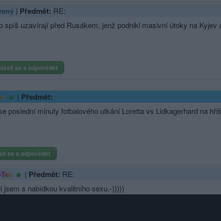
|
Předmět:
RE:
zaný
to spíš uzavírají před Rusákem, jenž podnikl masivní útoky na Kyjev
hlásit se a odpovědět
|
Předmět:
ec
 se poslední minuty fotbalového utkání Loretta vs Lidkagerhard na hři
sit se a odpovědět
|
Předmět:
RE:
-Tec
l jsem s nabídkou kvalitního sexu.-)))))