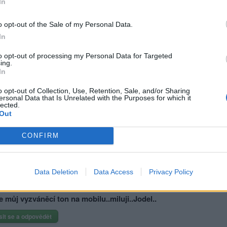
In
|
Předmět:
RE: RE:
lner
o opt-out of the Sale of my Personal Data.
o neskáče je impotent hop hop hop
In
to opt-out of processing my Personal Data for Targeted
ing.
In
Přihlásit se a odpovědět
o opt-out of Collection, Use, Retention, Sale, and/or Sharing
ersonal Data that Is Unrelated with the Purposes for which it
|
Předmět:
erhard
lected.
Out
CONFIRM
Data Deletion
Data Access
Privacy Policy
e můj vyzváněcí ton na mobilu..miluji­..Jodel..
sit se a odpovědět