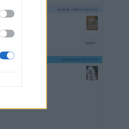
13.05.26 17:02:14
|
#2934 (2)
#2930
13.05.26 12:47:06
|
#2908