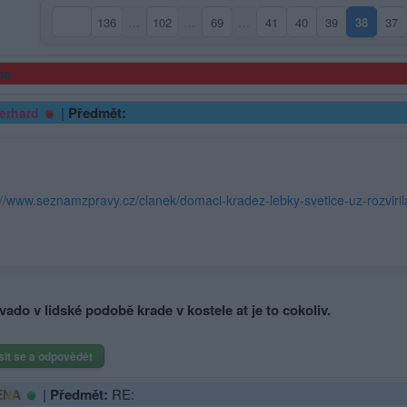
136
…
102
…
69
…
41
40
39
38
37
(aktuáln
ma
|
Předmět:
erhard
vado v lidské podobě krade v kostele at je to cokoliv.
sit se a odpovědět
|
Předmět:
RE:
ENA