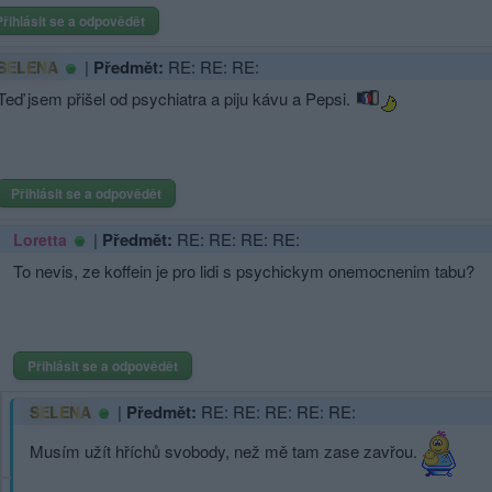
Přihlásit se a odpovědět
|
Předmět:
RE: RE: RE:
SELENA
Teď jsem přišel od psychiatra a piju kávu a Pepsi.
Přihlásit se a odpovědět
|
Předmět:
RE: RE: RE: RE:
Loretta
To nevis, ze koffein je pro lidi s psychickym onemocnenim tabu?
Přihlásit se a odpovědět
|
Předmět:
RE: RE: RE: RE: RE:
SELENA
Musím užít hříchů svobody, než mě tam zase zavřou.