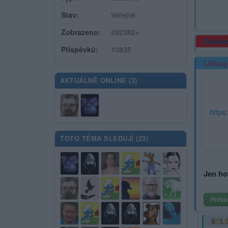
Stav:
Veřejné
Zobrazeno:
492382×
Rekla
Příspěvků:
10835
Lidkag
AKTUÁLNĚ ONLINE (
2
)
TOTO TÉMA SLEDUJÍ (
23
)
Jen ho
Přihlá
SEL