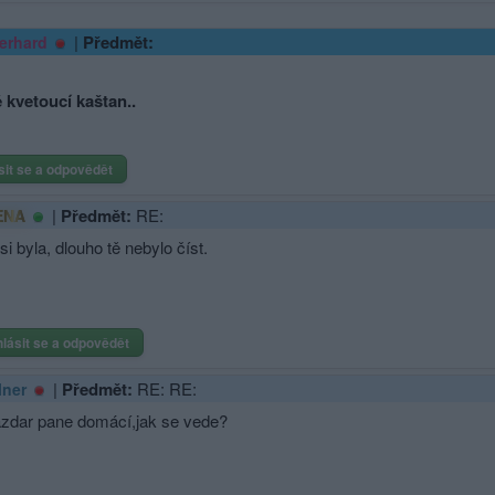
|
Předmět:
erhard
 kvetoucí kaštan..
sit se a odpovědět
|
Předmět:
RE:
ENA
si byla, dlouho tě nebylo číst.
hlásit se a odpovědět
|
Předmět:
RE: RE:
lner
zdar pane domácí,jak se vede?