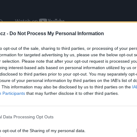
cz -
Do Not Process My Personal Information
hlásit se a odpovědět
to opt-out of the sale, sharing to third parties, or processing of your per
|
Předmět:
RE: RE:
ELENA
formation for targeted advertising by us, please use the below opt-out s
 tam hrál autistu?
r selection. Please note that after your opt-out request is processed y
eing interest-based ads based on personal information utilized by us or
disclosed to third parties prior to your opt-out. You may separately opt-
losure of your personal information by third parties on the IAB’s list of
Přihlásit se a odpovědět
. This information may also be disclosed by us to third parties on the
IA
Participants
that may further disclose it to other third parties.
|
Předmět:
RE:
zaný
ní rozhodčí Kelner, komentuje Spratek
l Data Processing Opt Outs
o opt-out of the Sharing of my personal data.
hlásit se a odpovědět