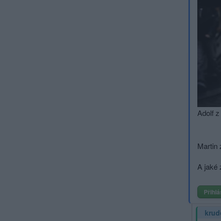
Adolf z
Martin 
A jaké 
Přihlá
krud