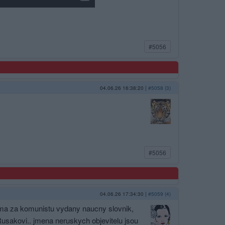
#5056
04.06.26 16:38:20
|
#5058 (3)
#5056
04.06.26 17:34:30
|
#5059 (4)
doma za komunistu vydany naucny slovnik,
 Rusakovi.. jmena neruskych objevitelu jsou