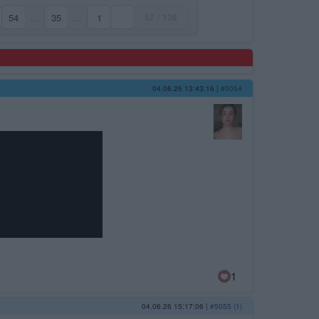
54
…
35
…
1
57 / 136
ana)
04.06.26 13:43:16
|
#5054
1
04.06.26 15:17:06
|
#5055 (1)