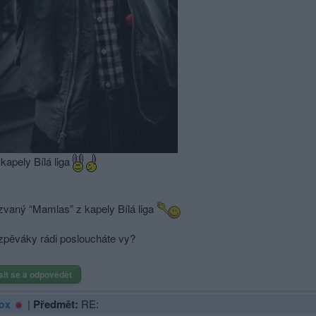
 kapely Bílá liga
zvaný “Mamlas” z kapely Bílá liga
zpěváky rádi posloucháte vy?
sit se a odpovědět
|
Předmět:
RE:
ox