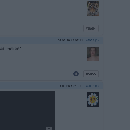
#5054
04.06.26 16:07:13
|
#5056 (2)
epší, měkkčí.
1
#5055
04.06.26 16:18:01
|
#5057 (3)