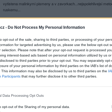
vytistena malinkymi pismeny a v zavorkach...nej­spolehlivejsi meto
ruskemu...
Přihlásit se a odpovědět
cz -
Do Not Process My Personal Information
|
Předmět:
A
to opt-out of the sale, sharing to third parties, or processing of your per
 jsem se tady svěřil, jaké zpěvačky poslouchám, a někdo mi nadal,
formation for targeted advertising by us, please use the below opt-out s
hat jen zpěvačky starší než jsem já, abych nebyl pedofil? A co zp
r selection. Please note that after your opt-out request is processed y
eing interest-based ads based on personal information utilized by us or
y? Dnes vám prozradím, jaké zpěváky mám rád:
disclosed to third parties prior to your opt-out. You may separately opt-
losure of your personal information by third parties on the IAB’s list of
. This information may also be disclosed by us to third parties on the
IA
 Landa
Participants
that may further disclose it to other third parties.
l Data Processing Opt Outs
o opt-out of the Sharing of my personal data.