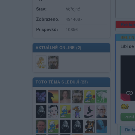
Stav:
Veřejné
Zobrazeno:
494408×
Rekla
Příspěvků:
10856
SELEN
Líbí se
AKTUÁLNĚ ONLINE (
2
)
TOTO TÉMA SLEDUJÍ (
23
)
Přihlá
Dalk