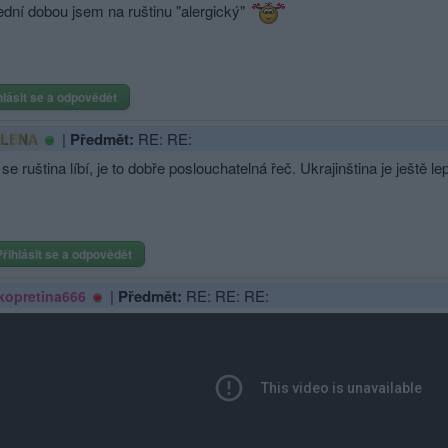
ední dobou jsem na ruštinu "alergický"
hlásit se a odpovědět
|
Předmět:
RE: RE:
ELENA
 se ruština líbí, je to dobře poslouchatelná řeč. Ukrajinština je ještě l
Přihlásit se a odpovědět
|
Předmět:
RE: RE: RE:
kopretina666