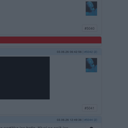
#5040
03.06.26 06:42:56
|
#5042 (2)
#5041
03.06.26 12:49:36
|
#5044 (2)
 partička jen hrála. Kluci se spíš jen