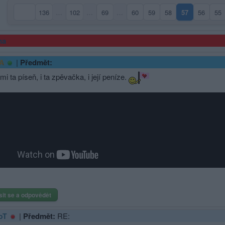
136
…
102
…
69
…
60
59
58
57
56
55
(aktuální str
ma
|
Předmět:
A
 mi ta píseň, i ta zpěvačka, i její peníze.
sit se a odpovědět
|
Předmět:
RE:
oT