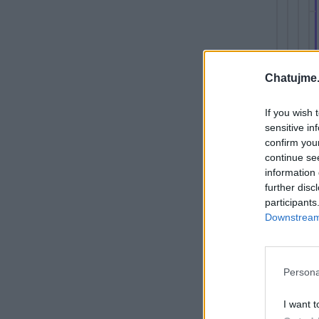
Chatujme.
SELEN
If you wish 
Nedávno
sensitive in
poslouc
confirm you
continue se
co? Ga
information 
further disc
participants
Danek
Downstream 
Persona
I want t