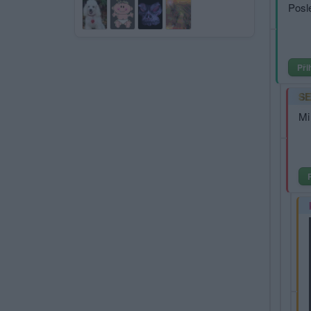
Posl
Při
S
Mi