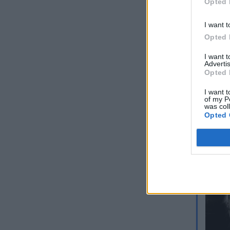
Opted 
I want t
Opted 
Fanáne
I want 
Advertis
Opted 
I want t
of my P
was col
Opted 