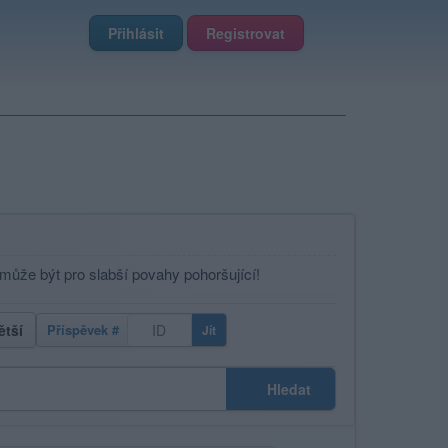
Přihlásit
Registrovat
 může být pro slabší povahy pohoršující!
ětší
Příspěvek #
Jít
Hledat