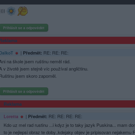
))))
Přihlásit se a odpovědět
Reklama
|
Předmět:
RE: RE: RE:
DalkoT
Ani na škole jsem ruštinu neměl rád.
A v životě jsem stejně víc používal angličtinu.
Ruštinu jsem skoro zapoměl.
Přihlásit se a odpovědět
Reklama
|
Předmět:
RE: RE: RE: RE:
Loretta
Kdo uz mel rad rustinu ...i kdyz je to taky jazyk Puskina... mam 
to je nejlepsi obraz te doby..kdejaky objev je pripisovan nejakemu