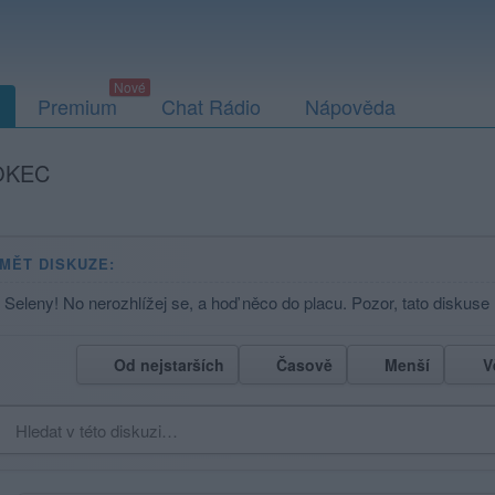
Premium
Chat Rádio
Nápověda
OKEC
MĚT DISKUZE:
u Seleny! No nerozhlížej se, a hoď něco do placu. Pozor, tato diskuse
Od nejstarších
Časově
Menší
V