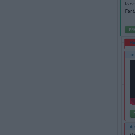
to ne
Faná
Při
Re
kr
Sm
Ma