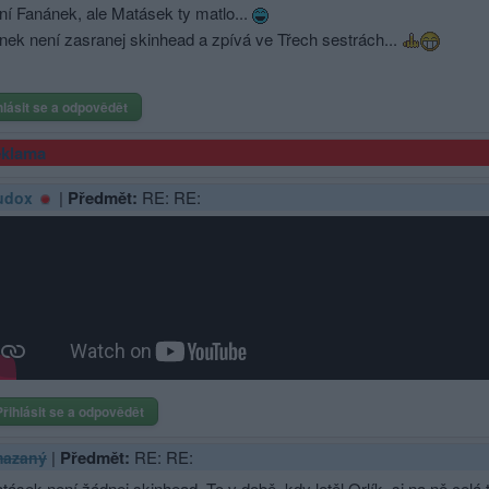
ní Fanánek, ale Matásek ty matlo...
nek není zasranej skinhead a zpívá ve Třech sestrách...
hlásit se a odpovědět
klama
|
Předmět:
RE: RE:
udox
Přihlásit se a odpovědět
|
Předmět:
RE: RE:
azaný
tásek není žádnej skinhead. To v době, kdy letěl Orlík, si na ně celá ta