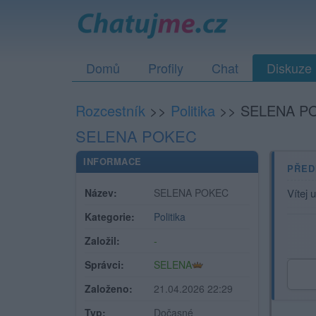
Domů
Profily
Chat
Diskuze
Rozcestník
>>
Politika
>>
SELENA P
SELENA POKEC
INFORMACE
PŘED
Název:
SELENA POKEC
Vítej 
Kategorie:
Politika
Založil:
-
Správci:
SELENA
Založeno:
21.04.2026 22:29
Typ:
Dočasné