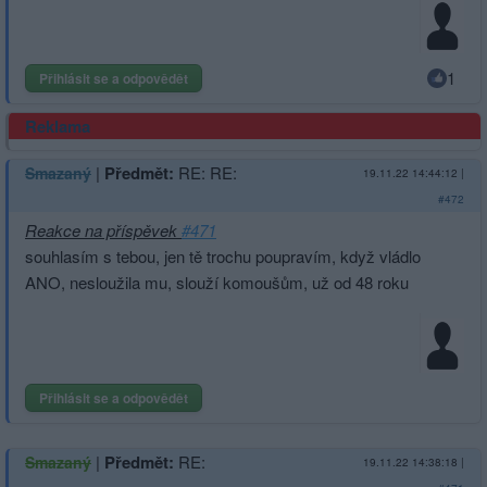
1
Přihlásit se a odpovědět
Reklama
|
Předmět:
RE: RE:
Smazaný
19.11.22 14:44:12
|
#472
Reakce na příspěvek
#471
souhlasím s tebou, jen tě trochu poupravím, když vládlo
ANO, nesloužila mu, slouží komoušům, už od 48 roku
Přihlásit se a odpovědět
|
Předmět:
RE:
Smazaný
19.11.22 14:38:18
|