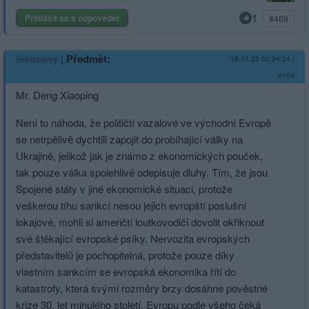
1
Přihlásit se a odpovědět
#469
|
Předmět:
Smazaný
18.11.22 00:24:24
|
#469
Mr. Deng Xiaoping
Není to náhoda, že političtí vazalové ve východní Evropě
se netrpělivě dychtili zapojit do probíhající války na
Ukrajině, jelikož jak je známo z ekonomických pouček,
tak pouze válka spolehlivě odepisuje dluhy. Tím, že jsou
Spojené státy v jiné ekonomické situaci, protože
veškerou tíhu sankcí nesou jejich evropští poslušní
lokajové, mohli si američtí loutkovodiči dovolit okřiknout
své štěkající evropské psíky. Nervozita evropských
představitelů je pochopitelná, protože pouze díky
vlastním sankcím se evropská ekonomika řítí do
katastrofy, která svými rozměry brzy dosáhne pověstné
krize 30. let minulého století. Evropu podle všeho čeká