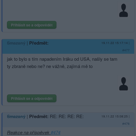
Přihlásit se a odpovědět
|
Předmět:
Smazaný
19.11.22 15:17:14
|
#477
jak to bylo s tím napadením Iráku od USA, našly se tam
ty zbraně nebo ne? ne vážně, zajímá mě to
Přihlásit se a odpovědět
|
Předmět:
RE: RE: RE: RE:
Smazaný
19.11.22 15:08:25
|
#476
Reakce na příspěvek
#474