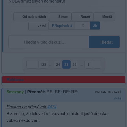
NULA smazaných komentářů!
Od nejstarších
Strom
Reset
Menší
Příspěvek #
Jít
Větší
Hledat
128
…
24
23
22
…
1
(aktuální strana)
Reklama
|
Předmět:
RE: RE: RE: RE:
Smazaný
19.11.22 15:24:26
|
#478
Reakce na příspěvek
#474
Bizarní je, že televizí s takovouhle historií ještě dneska
vůbec někdo věří.