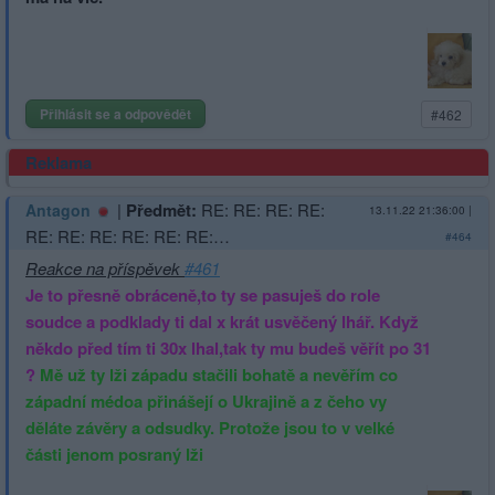
Přihlásit se a odpovědět
#462
Reklama
|
Předmět:
RE: RE: RE: RE:
Antagon
13.11.22 21:36:00
|
RE: RE: RE: RE: RE: RE:…
#464
Reakce na příspěvek
#461
Je to přesně obráceně,to ty se pasuješ do role
soudce a podklady ti dal x krát usvěčený lhář. Když
někdo před tím ti 30x lhal,tak ty mu budeš věřít po 31
?
Mě už ty lži západu stačili bohatě a nevěřím co
západní médoa přinášejí o Ukrajině a z čeho vy
děláte závěry a odsudky. Protože jsou to v velké
části jenom posraný lži