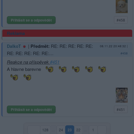
Přihlásit se a odpovědět
#458
Reklama
|
Předmět:
RE: RE: RE: RE: RE:
DalkoT
08.11.22 20:48:32
|
RE: RE: RE: RE: RE:…
#458
Reakce na příspěvek
#451
A hlavne barevne
Přihlásit se a odpovědět
#451
128
…
24
23
22
…
1
(aktuální strana)