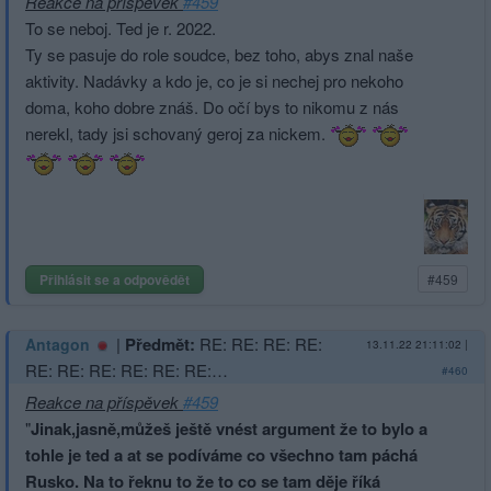
Reakce na příspěvek
#459
To se neboj. Ted je r. 2022.
Ty se pasuje do role soudce, bez toho, abys znal naše
aktivity. Nadávky a kdo je, co je si nechej pro nekoho
doma, koho dobre znáš. Do očí bys to nikomu z nás
nerekl, tady jsi schovaný geroj za nickem.
Přihlásit se a odpovědět
#459
|
Předmět:
RE: RE: RE: RE:
Antagon
13.11.22 21:11:02
|
RE: RE: RE: RE: RE: RE:…
#460
Reakce na příspěvek
#459
"
Jinak,jasně,můžeš ještě vnést argument že to bylo a
tohle je ted a at se podíváme co všechno tam páchá
Rusko. Na to řeknu to že to co se tam děje říká