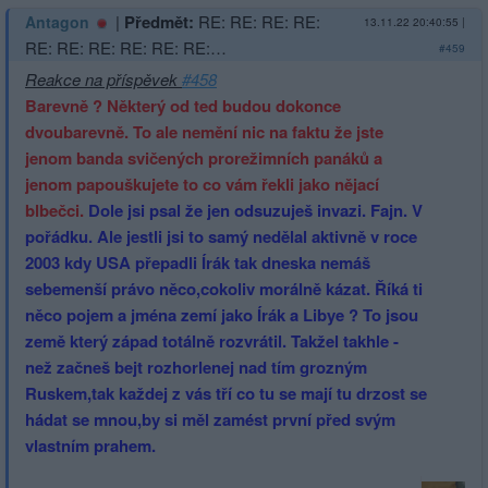
|
Předmět:
RE: RE: RE: RE:
Antagon
13.11.22 20:40:55
|
RE: RE: RE: RE: RE: RE:…
#459
Reakce na příspěvek
#458
Barevně ? Některý od ted budou dokonce
dvoubarevně. To ale nemění nic na faktu že jste
jenom banda svičených prorežimních panáků a
jenom papouškujete to co vám řekli jako nějací
blbečci.
Dole jsi psal že jen odsuzuješ invazi. Fajn. V
pořádku. Ale jestli jsi to samý nedělal aktivně v roce
2003 kdy USA přepadli Írák tak dneska nemáš
sebemenší právo něco,cokoliv morálně kázat. Říká ti
něco pojem a jména zemí jako Írák a Libye ? To jsou
země který západ totálně rozvrátil. Takžel takhle -
než začneš bejt rozhorlenej nad tím grozným
Ruskem,tak každej z vás tří co tu se mají tu drzost se
hádat se mnou,by si měl zamést první před svým
vlastním prahem.