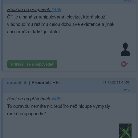
#471
Reakce na příspěvek
#469
ČT je ulhaná zmanipulovaná televize, která slouží
vládnoucímu režimu celou dobu své existence a jinak
ani nemůže, když je státní.
1
Přihlásit se a odpovědět
|
Předmět:
RE:
soucet
18.11.22 23:01:52
|
#470
Reakce na příspěvek
#469
To opravdu nemáte nic lepšího než hloupé výmysly
ruské propagandy?