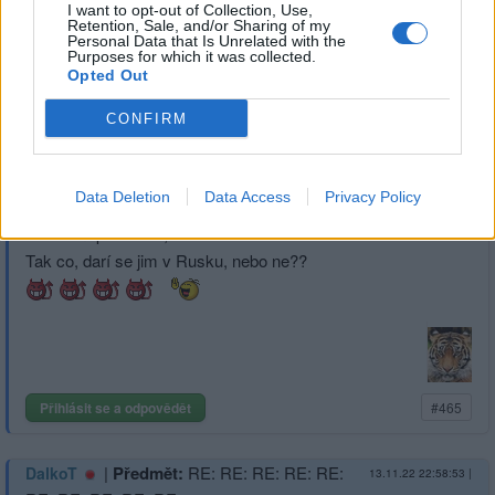
I want to opt-out of Collection, Use,
Retention, Sale, and/or Sharing of my
Přihlásit se a odpovědět
#465
Personal Data that Is Unrelated with the
Purposes for which it was collected.
Reklama
Opted Out
CONFIRM
|
Předmět:
RE: RE: RE: RE: RE:
DalkoT
13.11.22 23:01:53
|
RE: RE: RE: RE: RE:…
#467
Reakce na příspěvek
#465
Data Deletion
Data Access
Privacy Policy
Proč ti nevadí ruské lhani?
To asi meprozradis, co.?
Tak co, darí se jim v Rusku, nebo ne??
Přihlásit se a odpovědět
#465
|
Předmět:
RE: RE: RE: RE: RE:
DalkoT
13.11.22 22:58:53
|