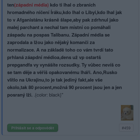
ten
(západní média)
kdo ti lhal o zbraních
hromadného ničení Íráku,kdo lhal o Libyi,kdo lhal jak
to v Afganistánu krásně šlape,aby pak zdrhnul jako
malej parchant a nechal tam místní co pomáhali
záspadu na pospas Talibanu. Západní média se
zaprodala a lžou jako nějaký komanči za
normalizace. A na základě toho co vám tvrdí tato
prhlaná záapdní médioa,dens už vp ostartš
prepgandfa vy vynášíte rozsudky. Ty vůbec nevíš co
se tam děje a věříš opakovanému lháři. Ano,Rusko
vlítlo na Ukrajinu,to je tak jediný fakt,ale vše
okolo,tak 80 procent,možná 90 procent jsou jen a jen
posraný lži.
.{color: black}"
Přihlásit se a odpovědět
#459