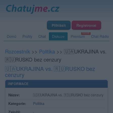
Přihlásit
Registrovat
Domů
Profily
Chat
Diskuze
Premium
Chat Rádio
Rozcestník
>>
Politika
>>
🇺🇦UKRAJINA vs.
🇷🇺RUSKO bez cenzury
🇺🇦UKRAJINA vs. 🇷🇺RUSKO bez
cenzury
INFORMACE
Název:
🇺🇦UKRAJINA vs. 🇷🇺RUSKO bez cenzury
Kategorie:
Politika
Založil:
-