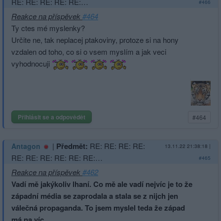
RE: RE: RE: RE: RE:…
#466
Reakce na příspěvek
#464
Ty ctes mé myslenky?
Určite ne, tak neplacej ptakoviny, protoze si na hony
vzdalen od toho, co si o vsem myslím a jak veci
vyhodnocuji
Přihlásit se a odpovědět
#464
|
Předmět:
RE: RE: RE: RE:
Antagon
13.11.22 21:38:18
|
RE: RE: RE: RE: RE: RE:…
#465
Reakce na příspěvek
#462
Vadí mě jakýkoliv lhaní. Co mě ale vadí nejvíc je to že
západní média se zaprodala a stala se z nijch jen
válečná propaganda. To jsem myslel teda že západ
má na víc.