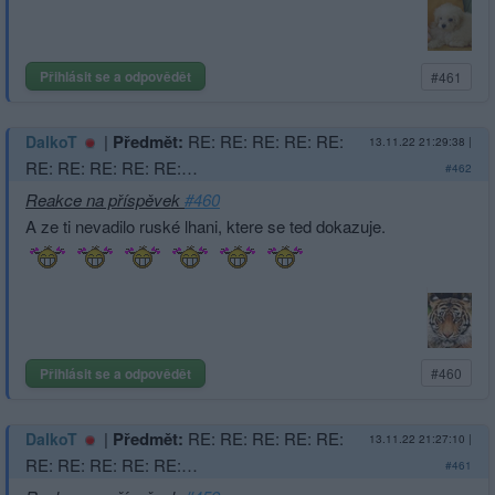
Přihlásit se a odpovědět
#461
|
Předmět:
RE: RE: RE: RE: RE:
DalkoT
13.11.22 21:29:38
|
RE: RE: RE: RE: RE:…
#462
Reakce na příspěvek
#460
A ze ti nevadilo ruské lhani, ktere se ted dokazuje.
Přihlásit se a odpovědět
#460
|
Předmět:
RE: RE: RE: RE: RE:
DalkoT
13.11.22 21:27:10
|
RE: RE: RE: RE: RE:…
#461