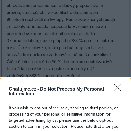
obrovská nezaměstnanost a děsivý propad životní
úrovně, což způsobí, že se hlad, bída a zima po
90 letech opět vrátí do Evropy. Podle zveřejněných údajů
ze soboty 5. listopadu hospodařila Evropská unie za
prvních devět měsíců letošního roku se ztrátou
37 miliard dolarů, což je propad o 383 % oproti minulému
roku. Česká televize, která před pár dny tvrdila, že
čínská ekonomika se zadrhává a má potíže, ačkoliv si
Číňané letos polepšili o 56 %, tak celkem nepřekvapivě
tento údaj o poklesu evropské ekonomiky o již
zmíněných 383 % zapomněla zveřejnit.
Chatujme.cz -
Do Not Process My Personal
Information
https://czech.cri.cn/2022/11/09/ARTIT0UOO1d2P6LxoRvb6pHH2
If you wish to opt-out of the sale, sharing to third parties, or
spm=C52918.Pq1poEUXqS9i.EuBrjrWWDY62.6
processing of your personal or sensitive information for
targeted advertising by us, please use the below opt-out
section to confirm your selection. Please note that after your