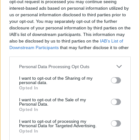
opt-out request is processed you may continue seeing
interest-based ads based on personal information utilized by
4 Odpověz
us or personal information disclosed to third parties prior to
Lis 17, 2022 22:37
your opt-out. You may separately opt-out of the further
disclosure of your personal information by third parties on the
IAB’s list of downstream participants. This information may
also be disclosed by us to third parties on the
IAB’s List of
Downstream Participants
that may further disclose it to other
Přihlásit se a odpovědět
third parties.
Personal Data Processing Opt Outs
|
Předmět:
RE: RE: RE: RE: RE:
soucet
16.11.22 21:41:41
|
RE: RE: RE: RE: RE:…
I want to opt-out of the Sharing of my
#468
personal data.
Reakce na příspěvek
#465
Opted In
západní média se zaprodala a stala se z nijch jen
I want to opt-out of the Sale of my
válečná propaganda
Personal Data.
Opted In
a na tohle jsi přišel jak?
I want to opt-out of processing my
Personal Data for Targeted Advertising.
Opted In