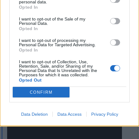
personal data.
Přihlásit se a odpovědět
Opted In
I want to opt-out of the Sale of my
|
Předmět:
RE:
Smazaný
12.10.22 02:08:03
|
Personal Data.
Opted In
#239
Reakce na příspěvek
#238
I want to opt-out of processing my
síla vůle, přání, má obrovskou moc, lidé nemají ani
Personal Data for Targeted Advertising.
Opted In
ponětí jakou, jsou lidé, kteří s ní umí pracovat
I want to opt-out of Collection, Use,
Retention, Sale, and/or Sharing of my
Personal Data that Is Unrelated with the
Purposes for which it was collected.
Opted Out
Přihlásit se a odpovědět
CONFIRM
|
Předmět:
Smazaný
12.10.22 01:59:15
|
#238
Data Deletion
Data Access
Privacy Policy
tak si pustíme písničku :-)