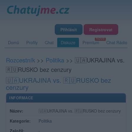
Přihlásit
Registrovat
Domů
Profily
Chat
Diskuze
Premium
Chat Rádio
Rozcestník
>>
Politika
>>
🇺🇦UKRAJINA vs.
🇷🇺RUSKO bez cenzury
🇺🇦UKRAJINA vs. 🇷🇺RUSKO bez
cenzury
INFORMACE
Název:
🇺🇦UKRAJINA vs. 🇷🇺RUSKO bez cenzury
Kategorie:
Politika
Založil:
-