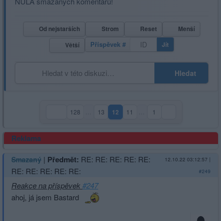
NULA smazaných komentářů!
Od nejstarších
Strom
Reset
Menší
Příspěvek #
Jít
Větší
Hledat
128
…
13
12
11
…
1
(aktuální strana)
Reklama
|
Předmět:
RE: RE: RE: RE: RE:
Smazaný
12.10.22 03:12:57
|
RE: RE: RE: RE: RE:
#249
Reakce na příspěvek
#247
ahoj, já jsem Bastard