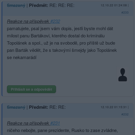
|
Předmět:
RE: RE: RE:
Smazaný
12.10.22 01:24:08
|
#233
Reakce na příspěvek
#232
pamatujete, psal jsem vám dopis, jestli byste mohl dát
milost panu Bartákovi, kterého dostal do kriminálu
Topolánek a spol., už je na svobodě, pro příště už bude
pan Barták vědět, že s takovými šmejdy jako Topolánek
se nekamarádí
Přihlásit se a odpovědět
|
Předmět:
RE: RE:
Smazaný
12.10.22 01:15:31
|
#232
Reakce na příspěvek
#231
ničeho nebojte, pane prezidente, Rusko to zase zvládne,