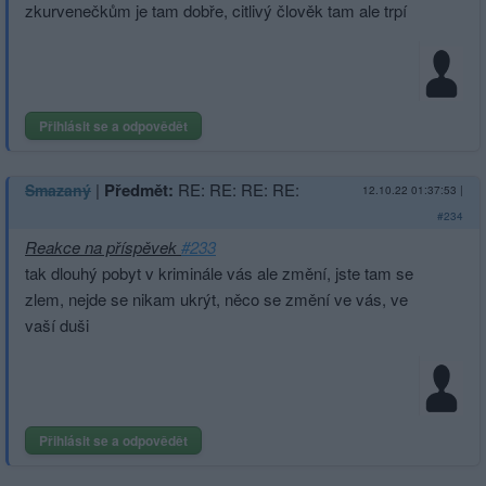
zkurvenečkům je tam dobře, citlivý člověk tam ale trpí
Přihlásit se a odpovědět
|
Předmět:
RE: RE: RE: RE:
Smazaný
12.10.22 01:37:53
|
#234
Reakce na příspěvek
#233
tak dlouhý pobyt v kriminále vás ale změní, jste tam se
zlem, nejde se nikam ukrýt, něco se změní ve vás, ve
vaší duši
Přihlásit se a odpovědět