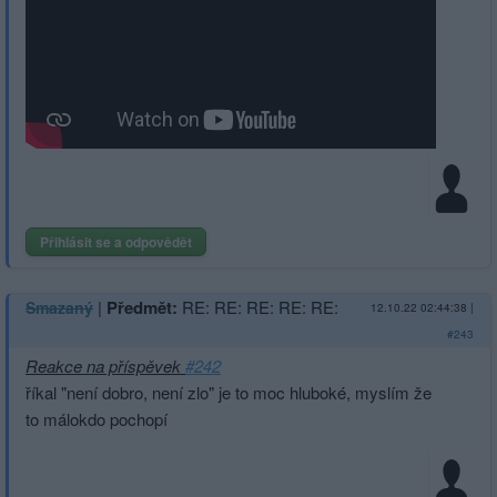
Přihlásit se a odpovědět
|
Předmět:
RE: RE: RE: RE: RE:
Smazaný
12.10.22 02:44:38
|
#243
Reakce na příspěvek
#242
říkal "není dobro, není zlo" je to moc hluboké, myslím že
to málokdo pochopí