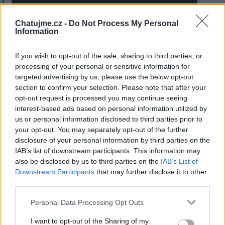
Chatujme.cz -
Do Not Process My Personal
Information
If you wish to opt-out of the sale, sharing to third parties, or
processing of your personal or sensitive information for
targeted advertising by us, please use the below opt-out
section to confirm your selection. Please note that after your
Přihlásit se a odpovědět
opt-out request is processed you may continue seeing
interest-based ads based on personal information utilized by
Reklama
us or personal information disclosed to third parties prior to
your opt-out. You may separately opt-out of the further
|
Předmět:
RE: RE:
Smazaný
12.10.22 02:13:51
|
disclosure of your personal information by third parties on the
IAB’s list of downstream participants. This information may
#240
also be disclosed by us to third parties on the
IAB’s List of
Reakce na příspěvek
#239
Downstream Participants
that may further disclose it to other
nejsou to kouzla, vše máme v sobě
third parties.
Personal Data Processing Opt Outs
I want to opt-out of the Sharing of my