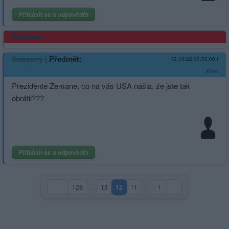
Přihlásit se a odpovědět
Reklama
|
Předmět:
Smazaný
12.10.22 00:58:06
|
#230
Prezidente Zemane, co na vás USA našla, že jste tak
obrátil???
Přihlásit se a odpovědět
128
…
13
12
11
…
1
(aktuální strana)