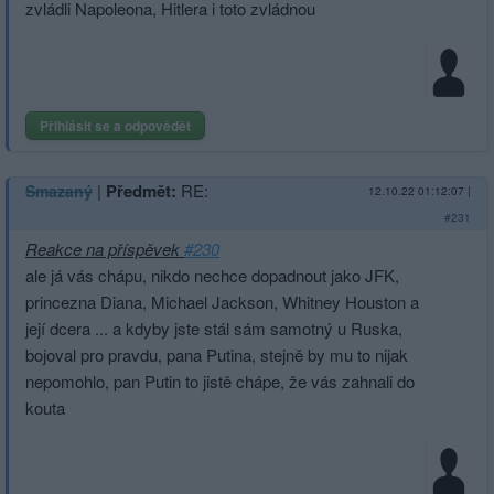
zvládli Napoleona, Hitlera i toto zvládnou
Přihlásit se a odpovědět
|
Předmět:
RE:
Smazaný
12.10.22 01:12:07
|
#231
Reakce na příspěvek
#230
ale já vás chápu, nikdo nechce dopadnout jako JFK,
princezna Diana, Michael Jackson, Whitney Houston a
její dcera ... a kdyby jste stál sám samotný u Ruska,
bojoval pro pravdu, pana Putina, stejně by mu to nijak
nepomohlo, pan Putin to jistě chápe, že vás zahnali do
kouta