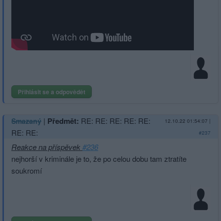
Přihlásit se a odpovědět
|
Předmět:
RE: RE: RE: RE: RE:
Smazaný
12.10.22 01:54:07
|
RE: RE:
#237
Reakce na příspěvek
#236
nejhorší v kriminále je to, že po celou dobu tam ztratíte
soukromí