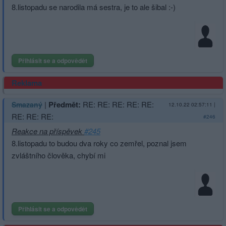
8.listopadu se narodila má sestra, je to ale šibal :-)
Přihlásit se a odpovědět
Reklama
|
Předmět:
RE: RE: RE: RE: RE:
Smazaný
12.10.22 02:57:11
|
RE: RE: RE:
#246
Reakce na příspěvek
#245
8.listopadu to budou dva roky co zemřel, poznal jsem
zvláštního člověka, chybí mi
Přihlásit se a odpovědět