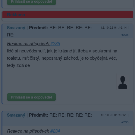
Přihlásit se a odpovědět
Reklama
|
Předmět:
RE: RE: RE: RE: RE:
Smazaný
12.10.22 01:46:14
|
RE:
#236
Reakce na příspěvek
#235
lidé si neuvědomují, jak je krásné jít třeba v soukromí na
toaletu, mít čistý, neposraný záchod, je to obyčejná věc,
tedy zdá se
Přihlásit se a odpovědět
|
Předmět:
RE: RE: RE: RE: RE:
Smazaný
12.10.22 01:42:51
|
#235
Reakce na příspěvek
#234