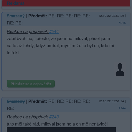
Reklama
|
Předmět:
RE: RE: RE: RE: RE:
Smazaný
12.10.22 02:53:20
|
RE: RE:
#245
Reakce na příspěvek
#244
zabil bych ho, i přesto, že jsem ho miloval, přišel jsem
na to až tehdy, když umíral, myslím že to byl on, kdo mi
to řekl
Přihlásit se a odpovědět
|
Předmět:
RE: RE: RE: RE: RE:
Smazaný
12.10.22 02:51:24
|
RE:
#244
Reakce na příspěvek
#243
tuto měl také rád, miloval jsem ho a on mě nenáviděl