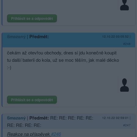
Přihlásit se a odpovědět
|
Předmět:
Smazaný
12.10.22 03:05:52
|
#248
čekám až otevřou obchody, dnes si jdu konečně koupit
tu další baterii do kola, už se moc těším, jak malé děcko
:-)
Přihlásit se a odpovědět
|
Předmět:
RE: RE: RE: RE: RE:
Smazaný
12.10.22 02:59:01
|
RE: RE: RE: RE:
#247
Reakce na příspěvek
#246