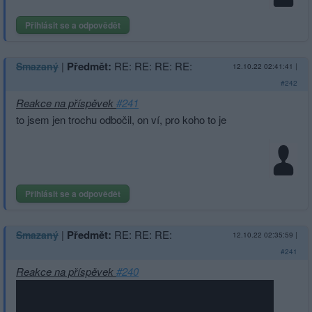
Přihlásit se a odpovědět
|
Předmět:
RE: RE: RE: RE:
Smazaný
12.10.22 02:41:41
|
#242
Reakce na příspěvek
#241
to jsem jen trochu odbočil, on ví, pro koho to je
Přihlásit se a odpovědět
|
Předmět:
RE: RE: RE:
Smazaný
12.10.22 02:35:59
|
#241
Reakce na příspěvek
#240