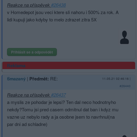
Reakce na příspěvek
#26438
v Homedepot jsou veci ktere sli nahoru i 500% za rok. A
lidi kupuji jako kdyby to melo zdrazet zitra 5X
Přihlásit se a odpovědět
Reklama
|
Předmět:
RE:
Smazaný
11.05.21 02:46:16
|
#26440
Reakce na příspěvek
#26437
a myslis ze pohodar je lepsi? Ten dal neco hodnotnyho
nekdy?Tomu jsi pred casem odmitnul dat ban i kdyz mu
vazne uz nebylo rady a ja osobne jsem to navrhnul(na
par dni ad schladne)