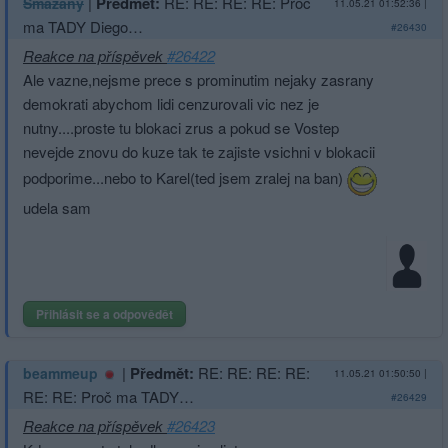
|
Předmět:
RE: RE: RE: RE: Proč
Smazaný
11.05.21 01:52:36
|
ma TADY Diego…
#26430
Reakce na příspěvek
#26422
Ale vazne,nejsme prece s prominutim nejaky zasrany
demokrati abychom lidi cenzurovali vic nez je
nutny....proste tu blokaci zrus a pokud se Vostep
nevejde znovu do kuze tak te zajiste vsichni v blokacii
podporime...nebo to Karel(ted jsem zralej na ban)
udela sam
Přihlásit se a odpovědět
|
Předmět:
RE: RE: RE: RE:
beammeup
11.05.21 01:50:50
|
RE: RE: Proč ma TADY…
#26429
Reakce na příspěvek
#26423