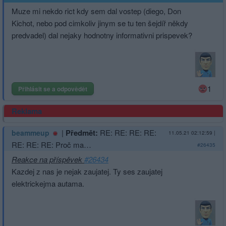
Muze mi nekdo rict kdy sem dal vostep (diego, Don
Kichot, nebo pod cimkoliv jinym se tu ten šejdíř někdy
predvadel) dal nejaky hodnotny informativni prispevek?
1
Přihlásit se a odpovědět
Reklama
|
Předmět:
RE: RE: RE: RE:
beammeup
11.05.21 02:12:59
|
RE: RE: RE: Proč ma…
#26435
Reakce na příspěvek
#26434
Kazdej z nas je nejak zaujatej. Ty ses zaujatej
elektrickejma autama.