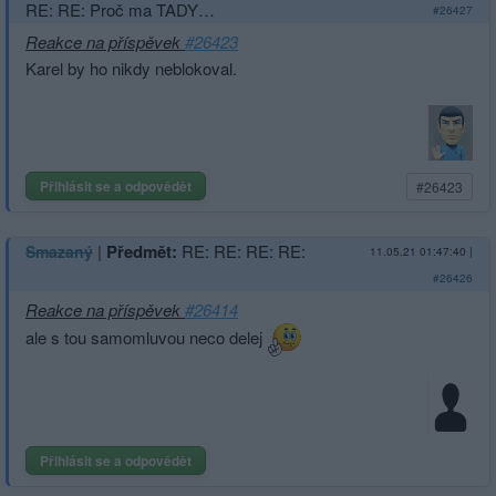
RE: RE: Proč ma TADY…
#26427
Reakce na příspěvek
#26423
Karel by ho nikdy neblokoval.
Přihlásit se a odpovědět
#26423
|
Předmět:
RE: RE: RE: RE:
Smazaný
11.05.21 01:47:40
|
#26426
Reakce na příspěvek
#26414
ale s tou samomluvou neco delej
Přihlásit se a odpovědět