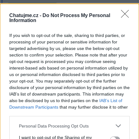
Přihlásit se a odpovědět
#26434
Chatujme.cz -
Do Not Process My Personal
Information
|
Předmět:
RE: RE: RE: RE: RE:
Smazaný
11.05.21 02:03:09
|
RE: Proč ma TADY…
#26434
If you wish to opt-out of the sale, sharing to third parties, or
Reakce na příspěvek
#26432
processing of your personal or sensitive information for
ty sam by jsi sam sobe mel hlavne priznat ze jsi zaujatej
targeted advertising by us, please use the below opt-out
section to confirm your selection. Please note that after your
opt-out request is processed you may continue seeing
interest-based ads based on personal information utilized by
us or personal information disclosed to third parties prior to
your opt-out. You may separately opt-out of the further
Přihlásit se a odpovědět
disclosure of your personal information by third parties on the
IAB’s list of downstream participants. This information may
|
Předmět:
RE: RE: RE: RE: RE:
Smazaný
also be disclosed by us to third parties on the
IAB’s List of
11.05.21 02:02:21
|
RE: Proč ma TADY…
Downstream Participants
that may further disclose it to other
#26433
third parties.
Reakce na příspěvek
#26432
ja nepsal demokracie...ale ze se chovas jako
Personal Data Processing Opt Outs
demokrat...a vyznam toho doufam znas...to s
I want to opt-out of the Sharing of my