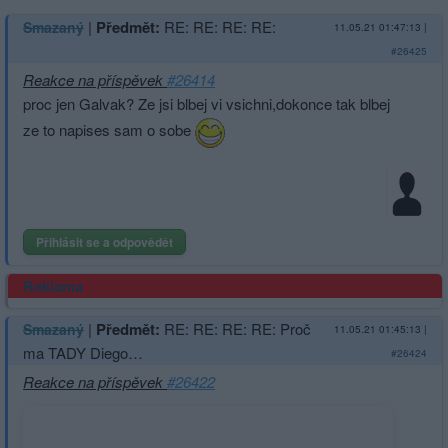
|
Předmět:
RE: RE: RE: RE:
Smazaný
11.05.21 01:47:13
|
#26425
Reakce na příspěvek
#26414
proc jen Galvak? Ze jsi blbej vi vsichni,dokonce tak blbej
ze to napises sam o sobe
Přihlásit se a odpovědět
Reklama
|
Předmět:
RE: RE: RE: RE: Proč
Smazaný
11.05.21 01:45:13
|
ma TADY Diego…
#26424
Reakce na příspěvek
#26422