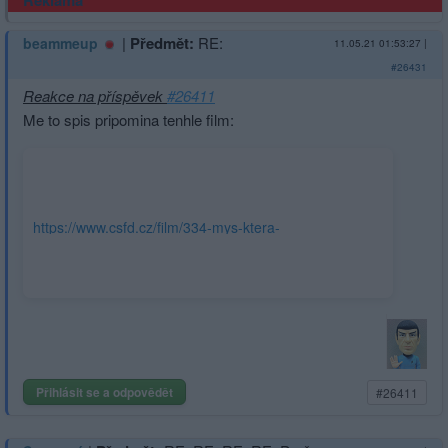
Reklama
|
Předmět:
RE:
beammeup
11.05.21 01:53:27
|
#26431
Reakce na příspěvek
#26411
Me to spis pripomina tenhle film:
https://www.csfd.cz/film/334-mys-ktera-
rvala/galerie/plakaty/
Přihlásit se a odpovědět
#26411