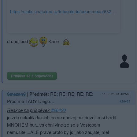
https://static.chatujme.cz/fotogalerie/beammeup/63213/a0ac13299ac8105ebd968006a924c03a6099b655248a0.jpg
druhej bod
Karle
Přihlásit se a odpovědět
|
Předmět:
RE: RE: RE: RE: RE:
Smazaný
11.05.21 01:43:56
|
Proč ma TADY Diego…
#26423
Reakce na příspěvek
#26420
je zde nekolik dalsich co se chovaj hur,dovolim si tvrdit
MNOHEM hur...vsichni vine ze se s Vostepem
nemusite....ALE prave proto by jsi jako zaujatej mel