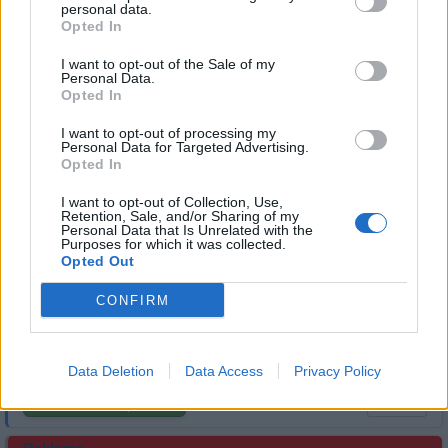
demokracii nema co delat
personal data.
Opted In
I want to opt-out of the Sale of my
Personal Data.
Opted In
Přihlásit se a odpovědět
I want to opt-out of processing my
Personal Data for Targeted Advertising.
Opted In
|
Předmět:
RE: RE: RE: RE:
beammeup
11.05.21 01:59:37
|
RE: Proč ma TADY Diego…
#26432
I want to opt-out of Collection, Use,
Retention, Sale, and/or Sharing of my
Reakce na příspěvek
#26430
Personal Data that Is Unrelated with the
Purposes for which it was collected.
Bohuzel tohle neni nejaka demokracie. Paklize chces z
Opted Out
toho neco takoveho udelat, tak si muzes strcit to
spravcovstvi do prdele.
CONFIRM
Data Deletion
Data Access
Privacy Policy
Přihlásit se a odpovědět
#26430