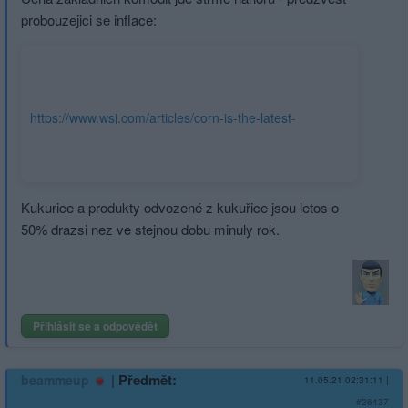
probouzejici se inflace:
https://www.wsj.com/articles/corn-is-the-latest-
commodity-to-pop-11620644400
Kukurice a produkty odvozené z kukuřice jsou letos o
50% drazsi nez ve stejnou dobu minuly rok.
Přihlásit se a odpovědět
|
Předmět:
beammeup
11.05.21 02:31:11
|
#26437