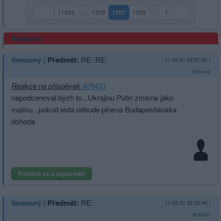
11603
…
1308
1307
1306
…
1
(aktuální strana)
Reklama
|
Předmět:
RE: RE:
Smazaný
11.05.21 02:57:31
|
#26442
Reakce na příspěvek
#26431
nepodcenoval bych to...Ukrajinu Putin zmlsne jako
malinu...pokud teda nebude plnena Budapestianska
dohoda
Přihlásit se a odpovědět
|
Předmět:
RE:
Smazaný
11.05.21 02:55:45
|
#26441