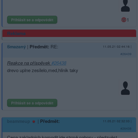
1
Přihlásit se a odpovědět
Reklama
|
Předmět:
RE:
Smazaný
11.05.21 02:44:16
|
#26439
Reakce na příspěvek
#26438
drevo uplne zesilelo,med,hlinik taky
Přihlásit se a odpovědět
|
Předmět:
beammeup
11.05.21 02:32:03
|
#26438
Cena zakladnich komodit jde strmě nahoru - předzvěst