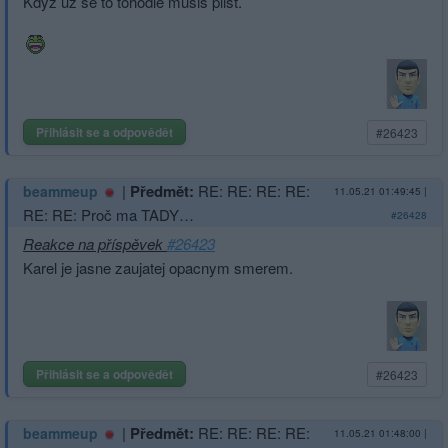
Kdyz uz se to tohodle musis plist.
Přihlásit se a odpovědět
#26423
|
Předmět:
RE: RE: RE: RE:
beammeup
11.05.21 01:49:45
|
RE: RE: Proč ma TADY…
#26428
Reakce na příspěvek
#26423
Karel je jasne zaujatej opacnym smerem.
Přihlásit se a odpovědět
#26423
|
Předmět:
RE: RE: RE: RE:
beammeup
11.05.21 01:48:00
|