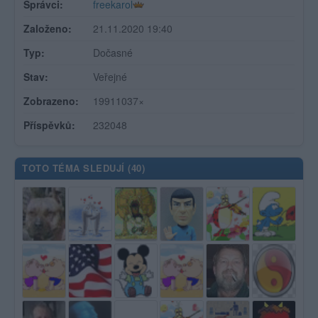
Správci:
freekarol
Založeno:
21.11.2020 19:40
Typ:
Dočasné
Stav:
Veřejné
Zobrazeno:
19911037×
Příspěvků:
232048
TOTO TÉMA SLEDUJÍ (
40
)