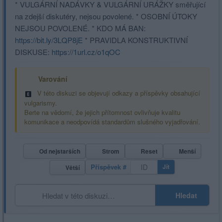
* VULGÁRNÍ NADÁVKY & VULGÁRNÍ URÁŽKY směřující
na zdejší diskutéry, nejsou povolené. * OSOBNÍ ÚTOKY
NEJSOU POVOLENÉ. * KDO MÁ BAN:
https://bit.ly/3LQP8jE
* PRAVIDLA KONSTRUKTIVNÍ
DISKUSE:
https://1url.cz/o1qOC
Varování
V této diskuzi se objevují odkazy a příspěvky obsahující
vulgarismy.
Berte na vědomí, že jejich přítomnost ovlivňuje kvalitu
komunikace a neodpovídá standardům slušného vyjadřování.
Od nejstarších
Strom
Reset
Menší
Příspěvek #
Jít
Větší
Hledat