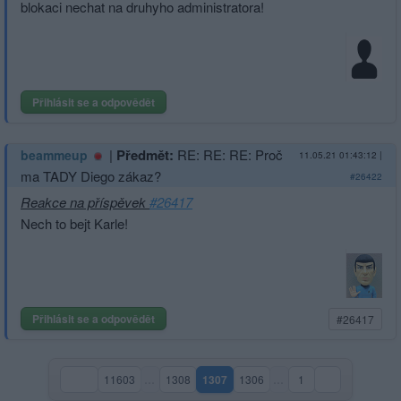
blokaci nechat na druhyho administratora!
Přihlásit se a odpovědět
|
Předmět:
RE: RE: RE: Proč
beammeup
11.05.21 01:43:12
|
ma TADY Diego zákaz?
#26422
Reakce na příspěvek
#26417
Nech to bejt Karle!
Přihlásit se a odpovědět
#26417
11603
…
1308
1307
1306
…
1
(aktuální strana)