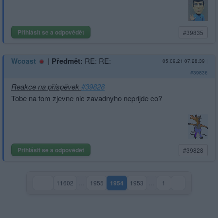
Přihlásit se a odpovědět
#39835
|
Předmět:
RE: RE:
Wcoast
05.09.21 07:28:39
|
#39836
Reakce na příspěvek
#39828
Tobe na tom zjevne nic zavadnyho neprijde co?
Přihlásit se a odpovědět
#39828
11602
…
1955
1954
1953
…
1
(aktuální strana)