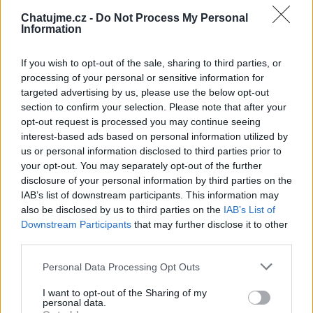
Chatujme.cz -
Do Not Process My Personal
Information
If you wish to opt-out of the sale, sharing to third parties, or
Přihlásit se a odpovědět
#39846
processing of your personal or sensitive information for
targeted advertising by us, please use the below opt-out
|
Předmět:
RE:
milkocicak
section to confirm your selection. Please note that after your
05.09.21 13:17:13
|
opt-out request is processed you may continue seeing
#39846
interest-based ads based on personal information utilized by
Reakce na příspěvek
#39843
us or personal information disclosed to third parties prior to
Na Prahu - dobrýýýý. :-)
your opt-out. You may separately opt-out of the further
disclosure of your personal information by third parties on the
IAB’s list of downstream participants. This information may
also be disclosed by us to third parties on the
IAB’s List of
Downstream Participants
that may further disclose it to other
third parties.
Přihlásit se a odpovědět
#39843
Personal Data Processing Opt Outs
|
Předmět:
VashekTX
05.09.21 13:15:00
|
I want to opt-out of the Sharing of my
#39845
personal data.