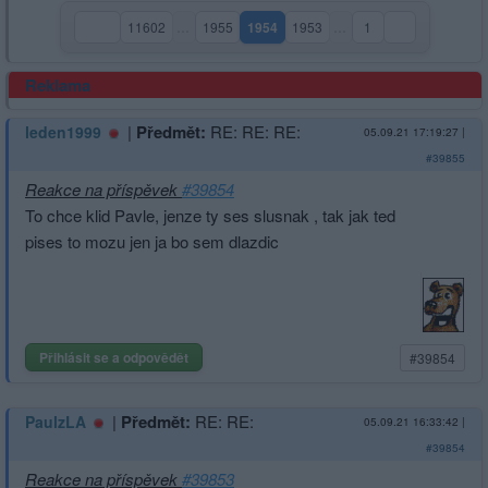
11602
…
1955
1954
1953
…
1
(aktuální strana)
Reklama
|
Předmět:
RE: RE: RE:
leden1999
05.09.21 17:19:27
|
#39855
Reakce na příspěvek
#39854
To chce klid Pavle, jenze ty ses slusnak , tak jak ted
pises to mozu jen ja bo sem dlazdic
Přihlásit se a odpovědět
#39854
|
Předmět:
RE: RE:
PaulzLA
05.09.21 16:33:42
|
#39854
Reakce na příspěvek
#39853