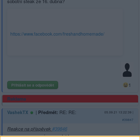
sobotní steak ze 16. dubna?
https://www.facebook.com/freshandhomemade/
1
Přihlásit se a odpovědět
Reklama
|
Předmět:
RE: RE:
VashekTX
05.09.21 13:22:39
|
#39847
Reakce na příspěvek
#39846
......se vam muze jenom zdat !