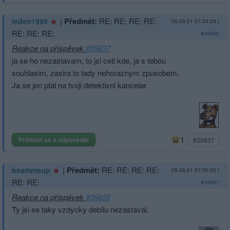
|
Předmět:
RE: RE: RE: RE:
leden1999
05.09.21 07:33:23
|
RE: RE: RE:
#39838
Reakce na příspěvek
#39837
ja se ho nezastavam, to jsi cetl kde, ja s tebou
souhlasim, zasira to tady nehoraznym zpusobem.
Ja se jen ptal na tvoji detektivni kancelar.
1
Přihlásit se a odpovědět
#39837
|
Předmět:
RE: RE: RE: RE:
beammeup
05.09.21 07:30:33
|
RE: RE:
#39837
Reakce na příspěvek
#39835
Ty jsi se taky vzdycky debilu nezastaval.