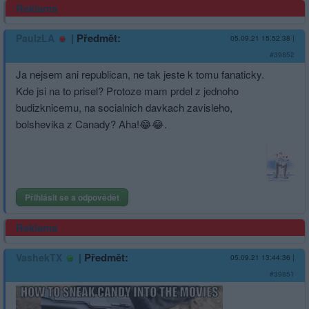
Reklama
|
Předmět:
PaulzLA
05.09.21 15:52:38
|
#39852
Ja nejsem ani republican, ne tak jeste k tomu fanaticky.
Kde jsi na to prisel? Protoze mam prdel z jednoho
budizknicemu, na socialnich davkach zavisleho,
bolshevika z Canady? Aha!😂😂.
Přihlásit se a odpovědět
Reklama
|
Předmět:
VashekTX
05.09.21 13:44:36
|
#39851