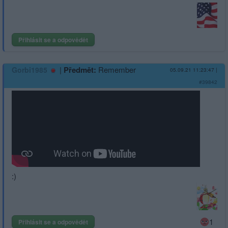
Přihlásit se a odpovědět
|
Předmět:
Remember
Gorbi1985
05.09.21 11:23:47
|
#39842
:)
1
Přihlásit se a odpovědět