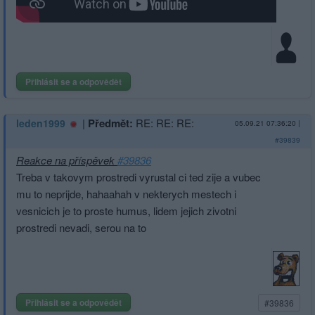
Přihlásit se a odpovědět
|
Předmět:
RE: RE: RE:
leden1999
05.09.21 07:36:20
|
#39839
Reakce na příspěvek
#39836
Treba v takovym prostredi vyrustal ci ted zije a vubec
mu to neprijde, hahaahah v nekterych mestech i
vesnicich je to proste humus, lidem jejich zivotni
prostredi nevadi, serou na to
Přihlásit se a odpovědět
#39836