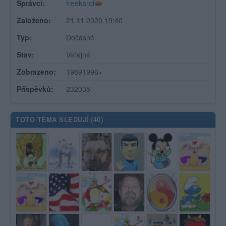
Správci:
freekarol
Založeno:
21.11.2020 19:40
Typ:
Dočasné
Stav:
Veřejné
Zobrazeno:
19891996×
Příspěvků:
232035
TOTO TÉMA SLEDUJÍ (
40
)