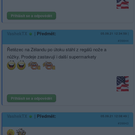
Přihlásit se a odpovědět
|
Předmět:
VashekTX
05.09.21 12:34:59
|
#39844
Řetězec na Zélandu po útoku stáhl z regálů nože a
nůžky. Prodeje zastavují i další supermarkety
Přihlásit se a odpovědět
|
Předmět:
VashekTX
05.09.21 12:08:49
|
#39843