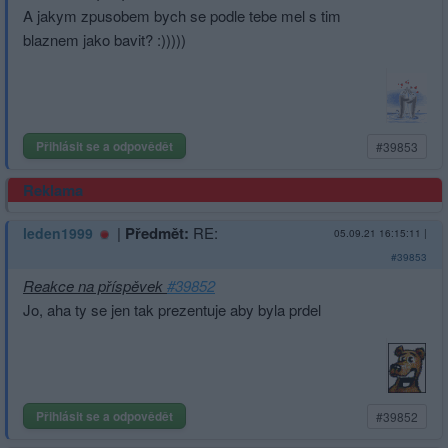
A jakym zpusobem bych se podle tebe mel s tim
blaznem jako bavit? :)))))
Přihlásit se a odpovědět
#39853
Reklama
|
Předmět:
RE:
leden1999
05.09.21 16:15:11
|
#39853
Reakce na příspěvek
#39852
Jo, aha ty se jen tak prezentuje aby byla prdel
Přihlásit se a odpovědět
#39852