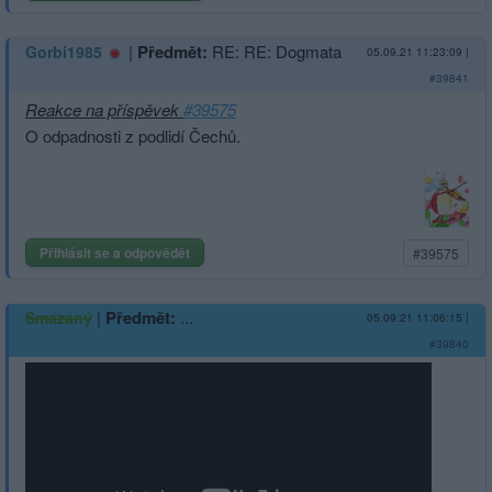
|
Předmět:
RE: RE: Dogmata
Gorbi1985
05.09.21 11:23:09
|
#39841
Reakce na příspěvek
#39575
O odpadnosti z podlidí Čechů.
Přihlásit se a odpovědět
#39575
|
Předmět:
...
Smazaný
05.09.21 11:06:15
|
#39840