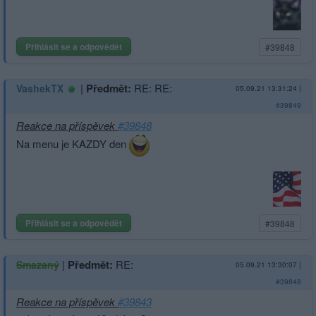
Přihlásit se a odpovědět
#39848
|
Předmět:
RE: RE:
VashekTX
05.09.21 13:31:24
|
#39849
Reakce na příspěvek
#39848
Na menu je KAZDY den
Přihlásit se a odpovědět
#39848
|
Předmět:
RE:
Smazaný
05.09.21 13:30:07
|
#39848
Reakce na příspěvek
#39843