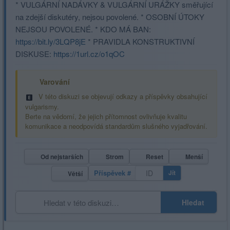
* VULGÁRNÍ NADÁVKY & VULGÁRNÍ URÁŽKY směřující
na zdejší diskutéry, nejsou povolené. * OSOBNÍ ÚTOKY
NEJSOU POVOLENÉ. * KDO MÁ BAN:
https://bit.ly/3LQP8jE
* PRAVIDLA KONSTRUKTIVNÍ
DISKUSE:
https://1url.cz/o1qOC
Varování
V této diskuzi se objevují odkazy a příspěvky obsahující
vulgarismy.
Berte na vědomí, že jejich přítomnost ovlivňuje kvalitu
komunikace a neodpovídá standardům slušného vyjadřování.
Od nejstarších
Strom
Reset
Menší
Příspěvek #
Jít
Větší
Hledat