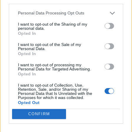
third parties.
Přihlásit se a odpovědět
#66312
Personal Data Processing Opt Outs
I want to opt-out of the Sharing of my
personal data.
|
Předmět:
RE: RE: RE: RE:
freekarol
05.04.22 00:29:20
|
Opted In
RE: RE: Prezident Joe…
#66363
Reakce na příspěvek
#66355
I want to opt-out of the Sale of my
Personal Data.
Nějaké oficiální ruské dokumenty byly zveřejněné a v
Opted In
nich jasně stálo, že Putin by šel najisto dál, nezastavil by
I want to opt-out of processing my
se jen u Ukrajiny. Česko a USA byly top nepřátelé
Personal Data for Targeted Advertising.
Ruska, před vpádem na Ukrajinu. Já si stejně myslím,
Opted In
že Putin takhle testoval, jestli mu to projde jako s
I want to opt-out of Collection, Use,
Krymem. Asi by prošlo, kdyby se Ukrajinci nebránili,
Retention, Sale, and/or Sharing of my
Personal Data that Is Unrelated with the
protože až pak se svět probudil a začal něco proti Rusku
Purposes for which it was collected.
dělat. Hodně tomu pomohl Zelensky, má špičkové
Opted Out
propracovanou rétoriku.
CONFIRM