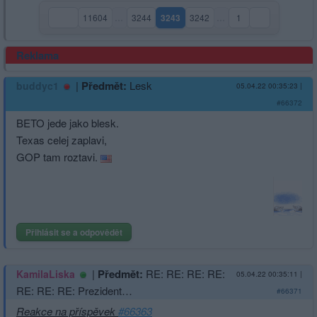
11604
…
3244
3243
3242
…
1
(aktuální strana)
Reklama
|
Předmět:
Lesk
buddyc1
05.04.22 00:35:23
|
#66372
BETO jede jako blesk.
Texas celej zaplavi,
GOP tam roztavi.
Přihlásit se a odpovědět
|
Předmět:
RE: RE: RE: RE:
KamilaLiska
05.04.22 00:35:11
|
RE: RE: RE: Prezident…
#66371
Reakce na příspěvek
#66363