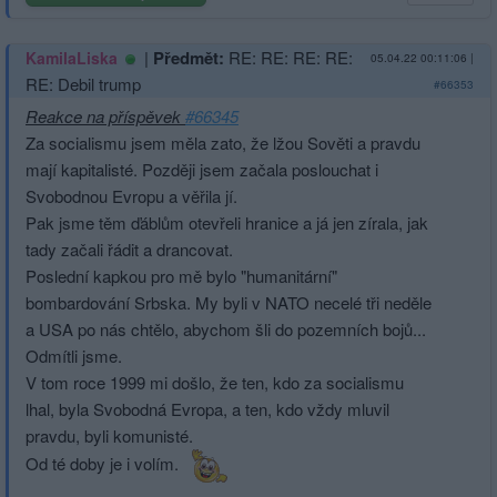
|
Předmět:
RE: RE: RE: RE:
KamilaLiska
05.04.22 00:11:06
|
RE: Debil trump
#66353
Reakce na příspěvek
#66345
Za socialismu jsem měla zato, že lžou Sověti a pravdu
mají kapitalisté. Později jsem začala poslouchat i
Svobodnou Evropu a věřila jí.
Pak jsme těm ďáblům otevřeli hranice a já jen zírala, jak
tady začali řádit a drancovat.
Poslední kapkou pro mě bylo "humanitární"
bombardování Srbska. My byli v NATO necelé tři neděle
a USA po nás chtělo, abychom šli do pozemních bojů...
Odmítli jsme.
V tom roce 1999 mi došlo, že ten, kdo za socialismu
lhal, byla Svobodná Evropa, a ten, kdo vždy mluvil
pravdu, byli komunisté.
Od té doby je i volím.