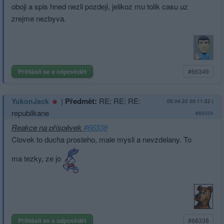
oboji a spis hned nezli pozdeji, jelikoz mu tolik casu uz
zrejme nezbyva.
Přihlásit se a odpovědět
#66349
|
Předmět:
RE: RE: RE:
YukonJack
05.04.22 00:11:22
|
republikane
#66354
Reakce na příspěvek
#66338
Clovek to ducha prosteho, male mysli a nevzdelany. To
ma tezky, ze jo
Přihlásit se a odpovědět
#66338