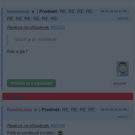
|
Předmět:
RE: RE: RE: RE:
beammeup
05.04.22 00:31:53
|
RE: RE: RE: RE: RE: RE:
#66368
Reakce na příspěvek
#66356
"pouzili je jiz mnohokrat"
Kde a jak?
Přihlásit se a odpovědět
#66356
Reklama
|
Předmět:
RE: RE: RE: RE:
KamilaLiska
05.04.22 00:30:59
|
#66367
Reakce na příspěvek
#66348
Péťa je poněkud zmaten.