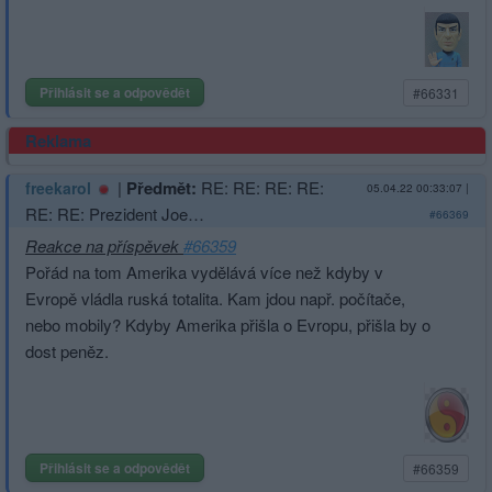
Přihlásit se a odpovědět
#66331
Reklama
|
Předmět:
RE: RE: RE: RE:
freekarol
05.04.22 00:33:07
|
RE: RE: Prezident Joe…
#66369
Reakce na příspěvek
#66359
Pořád na tom Amerika vydělává více než kdyby v
Evropě vládla ruská totalita. Kam jdou např. počítače,
nebo mobily? Kdyby Amerika přišla o Evropu, přišla by o
dost peněz.
Přihlásit se a odpovědět
#66359