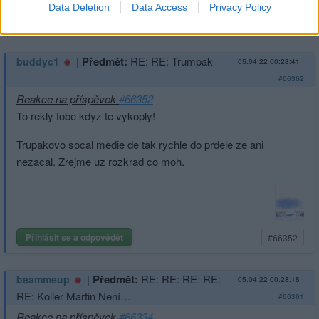
Data Deletion
Data Access
Privacy Policy
Přihlásit se a odpovědět
#66355
|
Předmět:
RE: RE: Trumpak
buddyc1
05.04.22 00:28:41
|
#66362
Reakce na příspěvek
#66352
To rekly tobe kdyz te vykoply!
Trupakovo socal medie de tak rychle do prdele ze ani
nezacal. Zrejme uz rozkrad co moh.
Přihlásit se a odpovědět
#66352
|
Předmět:
RE: RE: RE: RE:
beammeup
05.04.22 00:28:18
|
RE: Koller Martin Není…
#66361
Reakce na příspěvek
#66334