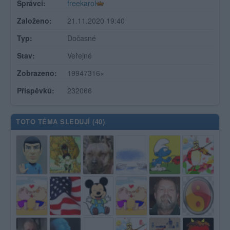
Správci:
freekarol
Založeno:
21.11.2020 19:40
Typ:
Dočasné
Stav:
Veřejné
Zobrazeno:
19947316×
Příspěvků:
232066
TOTO TÉMA SLEDUJÍ (
40
)