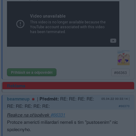
Přihlásit se a odpovědět
#66363
Reklama
|
Předmět:
RE: RE: RE: RE:
beammeup
05.04.22 00:33:14
|
RE: RE: RE: RE: RE:
#66370
Reakce na příspěvek
#66331
Protoze americti miliardari nemeli s tim "pustosenim" nic
spolecnyho.