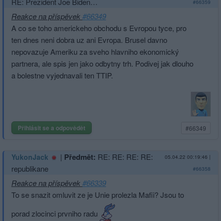
RE: Prezident Joe Biden…
#66359
Reakce na příspěvek
#66349
A co se toho americkeho obchodu s Evropou tyce, pro
ten dnes neni dobra uz ani Evropa. Brusel davno
nepovazuje Ameriku za sveho hlavniho ekonomický
partnera, ale spis jen jako odbytny trh. Podivej jak dlouho
a bolestne vyjednavali ten TTIP.
Přihlásit se a odpovědět
#66349
|
Předmět:
RE: RE: RE: RE:
YukonJack
05.04.22 00:19:46
|
republikane
#66358
Reakce na příspěvek
#66339
To se snazit omluvit ze je Unie prolezla Mafii? Jsou to
porad zlocinci prvniho radu