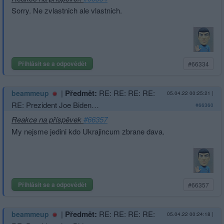
Sorry. Ne zvlastnich ale vlastnich.
Přihlásit se a odpovědět
#66334
|
Předmět:
RE: RE: RE: RE:
beammeup
05.04.22 00:25:21
|
RE: Prezident Joe Biden…
#66360
Reakce na příspěvek
#66357
My nejsme jedini kdo Ukrajincum zbrane dava.
Přihlásit se a odpovědět
#66357
|
Předmět:
RE: RE: RE: RE:
beammeup
05.04.22 00:24:18
|