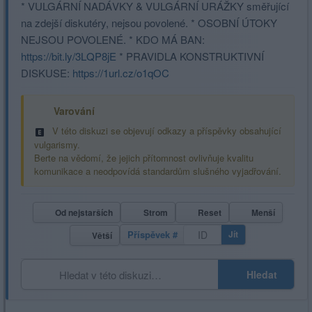
* VULGÁRNÍ NADÁVKY & VULGÁRNÍ URÁŽKY směřující
na zdejší diskutéry, nejsou povolené. * OSOBNÍ ÚTOKY
NEJSOU POVOLENÉ. * KDO MÁ BAN:
https://bit.ly/3LQP8jE
* PRAVIDLA KONSTRUKTIVNÍ
DISKUSE:
https://1url.cz/o1qOC
Varování
V této diskuzi se objevují odkazy a příspěvky obsahující
vulgarismy.
Berte na vědomí, že jejich přítomnost ovlivňuje kvalitu
komunikace a neodpovídá standardům slušného vyjadřování.
Od nejstarších
Strom
Reset
Menší
Příspěvek #
Jít
Větší
Hledat