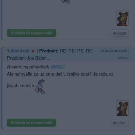
Přihlásit se a odpovědět
#66339
|
Předmět:
RE: RE: RE: RE:
YukonJack
05.04.22 00:18:02
|
Prezident Joe Biden…
#66357
Reakce na příspěvek
#66347
Ale nemyslis ze uz sme dali Ukrajine dost? Je rada na
jinych zemich
Přihlásit se a odpovědět
#66347