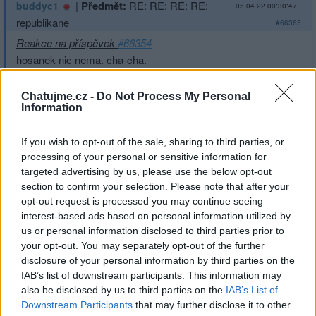
|
Předmět:
RE: RE: RE: RE:
buddyc1
05.04.22 00:30:47
|
republikane
#66365
Reakce na příspěvek
#66354
hosanek nic nema. cha-cha.
Chatujme.cz -
Do Not Process My Personal
Information
Přihlásit se a odpovědět
#66354
If you wish to opt-out of the sale, sharing to third parties, or
processing of your personal or sensitive information for
targeted advertising by us, please use the below opt-out
|
Předmět:
RE: RE: RE: RE:
beammeup
05.04.22 00:29:55
|
section to confirm your selection. Please note that after your
RE: RE: RE: RE: Debil…
#66364
opt-out request is processed you may continue seeing
Reakce na příspěvek
#66312
interest-based ads based on personal information utilized by
us or personal information disclosed to third parties prior to
" každé protikremelské píčovině"
your opt-out. You may separately opt-out of the further
disclosure of your personal information by third parties on the
Jako ktere napriklad?
IAB’s list of downstream participants. This information may
also be disclosed by us to third parties on the
IAB’s List of
Downstream Participants
that may further disclose it to other