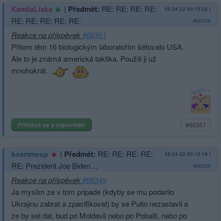
|
Předmět:
RE: RE: RE: RE:
KamilaLiska
05.04.22 00:15:02
|
RE: RE: RE: RE: RE:
#66356
Reakce na příspěvek
#66351
Přitom těm 16 biologickým laboratořím šéfovalo USA.
Ale to je známá americká taktika. Použili ji už
mnohokrát.
Přihlásit se a odpovědět
#66351
|
Předmět:
RE: RE: RE: RE:
beammeup
05.04.22 00:12:19
|
RE: Prezident Joe Biden…
#66355
Reakce na příspěvek
#66349
Ja myslim ze v tom pripade (kdyby se mu podarilo
Ukrajinu zabrat a zpacifikovat) by se Putin nezastavil a
ze by sel dal, bud po Moldavii nebo po Pobalti, nebo po