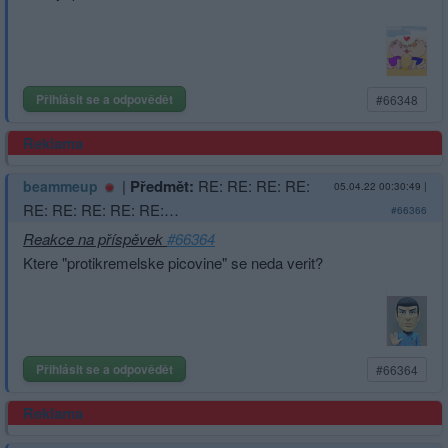
Přihlásit se a odpovědět
#66348
Reklama
|
Předmět:
RE: RE: RE: RE:
beammeup
05.04.22 00:30:49
|
RE: RE: RE: RE: RE:…
#66366
Reakce na příspěvek
#66364
Ktere "protikremelske picovine" se neda verit?
Přihlásit se a odpovědět
#66364
Reklama