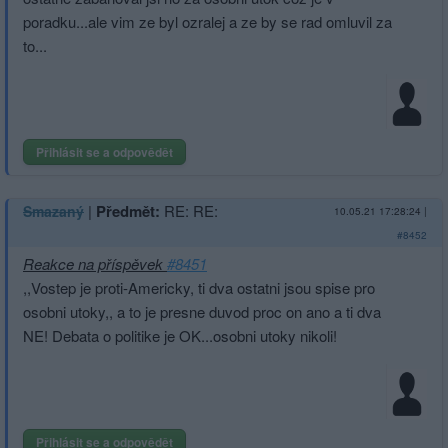
poradku...ale vim ze byl ozralej a ze by se rad omluvil za
to...
Přihlásit se a odpovědět
|
Předmět:
RE: RE:
Smazaný
10.05.21 17:28:24
|
#8452
Reakce na příspěvek
#8451
,,Vostep je proti-Americky, ti dva ostatni jsou spise pro
osobni utoky,, a to je presne duvod proc on ano a ti dva
NE! Debata o politike je OK...osobni utoky nikoli!
Přihlásit se a odpovědět