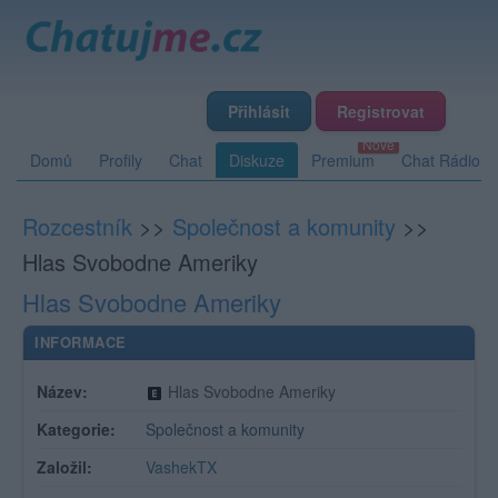
Přihlásit
Registrovat
Domů
Profily
Chat
Diskuze
Premium
Chat Rádio
Rozcestník
>>
Společnost a komunity
>>
Hlas Svobodne Ameriky
Hlas Svobodne Ameriky
INFORMACE
Název:
Hlas Svobodne Ameriky
Kategorie:
Společnost a komunity
Založil:
VashekTX