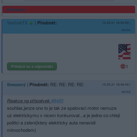
Reklama
|
Předmět:
VashekTX
10.05.21 18:50:29
|
#8469
1
Přihlásit se a odpovědět
|
Předmět:
RE: RE: RE: RE:
Smazaný
10.05.21 18:49:49
|
#8468
Reakce na příspěvek
#8465
souhlas,jenze ono to je tak ze spalovaci motor nemuze
uz elektrickymu v nicem konkurovat...a je jedno co chteji
politici a zeleni(ktery elektricky auta nenavidi
mimochodem)