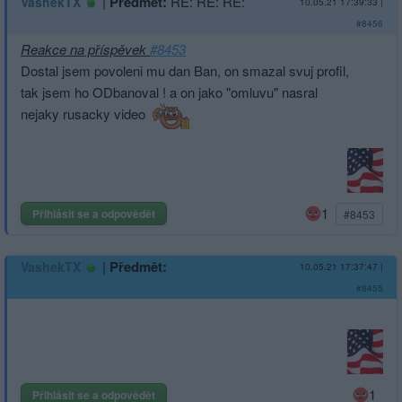
|
Předmět:
RE: RE: RE:
VashekTX
10.05.21 17:39:33
|
#8456
Reakce na příspěvek
#8453
Dostal jsem povoleni mu dan Ban, on smazal svuj profil,
tak jsem ho ODbanoval ! a on jako "omluvu" nasral
nejaky rusacky video
1
Přihlásit se a odpovědět
#8453
|
Předmět:
VashekTX
10.05.21 17:37:47
|
#8455
1
Přihlásit se a odpovědět