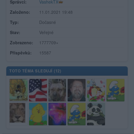
Správci:
VashekTX
Založeno:
11.01.2021 19:48
Typ:
Dočasné
Stav:
Veřejné
Zobrazeno:
1777709×
Příspěvků:
15587
TOTO TÉMA SLEDUJÍ (
12
)