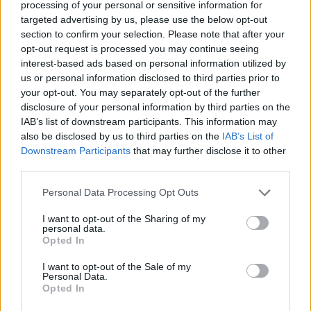
processing of your personal or sensitive information for
targeted advertising by us, please use the below opt-out
section to confirm your selection. Please note that after your
Přihlásit se a odpovědět
#8458
opt-out request is processed you may continue seeing
interest-based ads based on personal information utilized by
|
Předmět:
RE:
VashekTX
us or personal information disclosed to third parties prior to
10.05.21 17:43:37
|
your opt-out. You may separately opt-out of the further
#8459
disclosure of your personal information by third parties on the
Reakce na příspěvek
#8457
IAB’s list of downstream participants. This information may
Doufam ze se toho nedoziju !
also be disclosed by us to third parties on the
IAB’s List of
Downstream Participants
that may further disclose it to other
third parties.
Personal Data Processing Opt Outs
Přihlásit se a odpovědět
#8457
I want to opt-out of the Sharing of my
personal data.
Reklama
Opted In
I want to opt-out of the Sale of my
|
Předmět:
Pro Galvaka
NessunDorma
10.05.21 17:42:10
|
Personal Data.
#8458
Opted In
ahoj, ctu co jsi zde psal a neda mi nez ti napsat muj