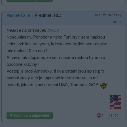
|
Předmět:
RE:
VashekTX
10.05.21 16:51:27
|
#8451
Reakce na příspěvek
#8450
Nesouhlasim. Pohodar a nebo Furt pryc sem napisou
jeden vyblitek za tyden, kdezto vostep jich sem napise
minimalne 10 za den !
A navic tak stupidne, ze sem nasere ruskou hymnu a
podobne kraviny !
Vostep je proti-Americky, ti dva ostatni jsou spise pro
osobni utoky a to ja napriklad lehce setresu, to mi
nevadi, jako mi vadi urazeni USA, Trumpa a GOP
1
Přihlásit se a odpovědět
#8450