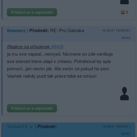
1
Přihlásit se a odpovědět
|
Předmět:
RE: Pro Galvaka
Smazaný
10.05.21 18:09:23
|
#8462
Reakce na příspěvek
#8458
ja mu sve napsal...nemysli. Nicmene on zde ventiluje
sve starosti ktere utapi v chlastu. Potreboval by spis
pomoct...jen nevim jak. Ale verim ze pokud ho sem
Vashek nekdy pusti tak prave tobe se omluvi
Přihlásit se a odpovědět
|
Předmět:
VashekTX
10.05.21 18:03:51
|
#8461