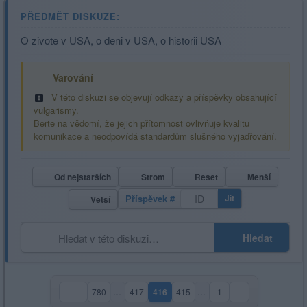
PŘEDMĚT DISKUZE:
O zivote v USA, o deni v USA, o historii USA
Varování
V této diskuzi se objevují odkazy a příspěvky obsahující
vulgarismy.
Berte na vědomí, že jejich přítomnost ovlivňuje kvalitu
komunikace a neodpovídá standardům slušného vyjadřování.
Od nejstarších
Strom
Reset
Menší
Příspěvek #
Jít
Větší
Hledat
780
…
417
416
415
…
1
(aktuální strana)