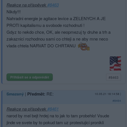
Reakce na příspěvek
#8463
Nikdy!!!
Nahradni energie je agitace levice a ZELENYCH A JE
PROTI kapitalismu a svobode rozhodnuti !
Gdyz to nekdo chce, OK, ale neopmezuj ty druhe a trh a
zakaznici rozhodnou sami co chteji a ne aby mne neco
vlada chtela NARVAT DO CHRTANU
Přihlásit se a odpovědět
#8463
|
Předmět:
RE:
Smazaný
10.05.21 18:14:58
|
#8464
Reakce na příspěvek
#8461
narod by mel bejt hrdej na to jak to tam probehlo! Vsude
jinde ve svete by to pokud tam uz protestujici pronikli