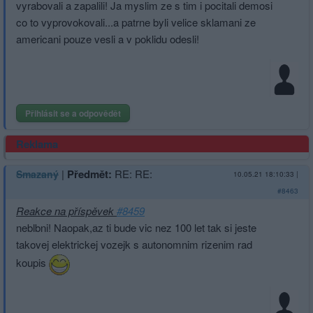
vyrabovali a zapalili! Ja myslim ze s tim i pocitali demosi
co to vyprovokovali...a patrne byli velice sklamani ze
americani pouze vesli a v poklidu odesli!
Přihlásit se a odpovědět
Reklama
|
Předmět:
RE: RE:
Smazaný
10.05.21 18:10:33
|
#8463
Reakce na příspěvek
#8459
neblbni! Naopak,az ti bude vic nez 100 let tak si jeste
takovej elektrickej vozejk s autonomnim rizenim rad
koupis