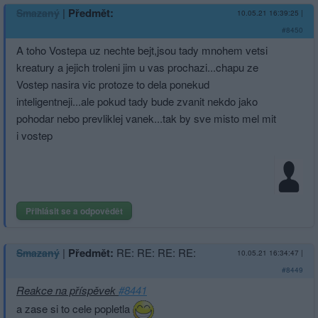
|
Předmět:
Smazaný
10.05.21 16:39:25
|
#8450
A toho Vostepa uz nechte bejt,jsou tady mnohem vetsi
kreatury a jejich troleni jim u vas prochazi...chapu ze
Vostep nasira vic protoze to dela ponekud
inteligentneji­...ale pokud tady bude zvanit nekdo jako
pohodar nebo prevliklej vanek...tak by sve misto mel mit
i vostep
Přihlásit se a odpovědět
|
Předmět:
RE: RE: RE: RE:
Smazaný
10.05.21 16:34:47
|
#8449
Reakce na příspěvek
#8441
a zase si to cele popletla