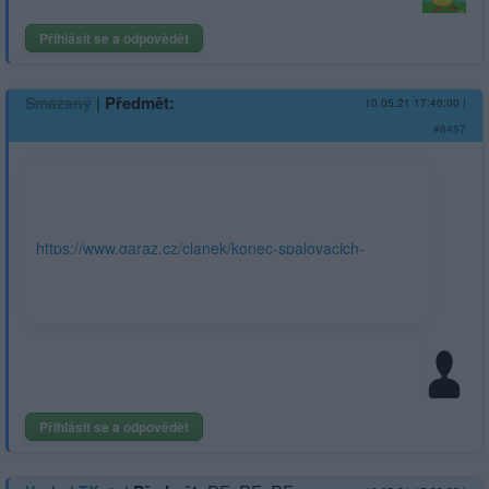
Přihlásit se a odpovědět
|
Předmět:
Smazaný
10.05.21 17:40:00
|
#8457
https://www.garaz.cz/clanek/konec-spalovacich-
motoru-se-neodvratne-blizi-
21006122#dop_ab_variant=0&dop_source_zone_name=autoweb
202105101343&dop_id=21006122&source=hp&seq_no=3&utm_
boxiku&utm_source=www.seznam.cz
Přihlásit se a odpovědět