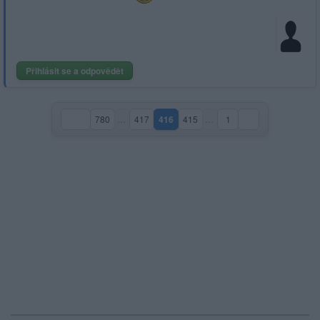
Přihlásit se a odpovědět
780
…
417
416
415
…
1
(aktuální strana)