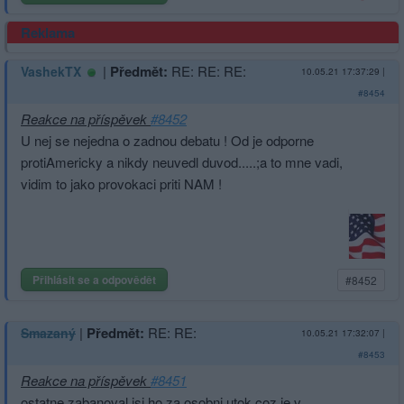
Reklama
|
Předmět:
RE: RE: RE:
VashekTX
10.05.21 17:37:29
|
#8454
Reakce na příspěvek
#8452
U nej se nejedna o zadnou debatu ! Od je odporne
protiAmericky a nikdy neuvedl duvod.....;a to mne vadi,
vidim to jako provokaci priti NAM !
Přihlásit se a odpovědět
#8452
|
Předmět:
RE: RE:
Smazaný
10.05.21 17:32:07
|
#8453
Reakce na příspěvek
#8451
ostatne zabanoval jsi ho za osobni utok coz je v