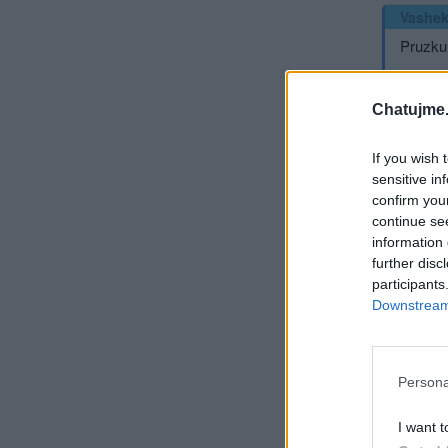
Vashe
Pruzku
Chatujme.
https
If you wish 
sensitive in
confirm you
continue se
information 
Přihlá
further disc
participants
Vas
Downstream 
שראל
Persona
Při
I want t