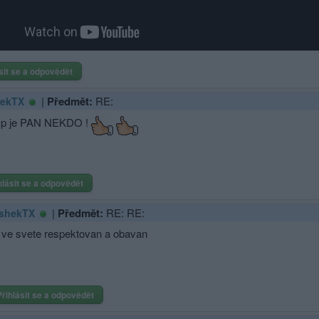
sit se a odpovědět
|
Předmět:
RE:
hekTX
p je PAN NEKDO !
hlásit se a odpovědět
|
Předmět:
RE: RE:
shekTX
 ve svete respektovan a obavan
Přihlásit se a odpovědět