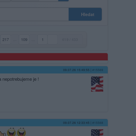
Hledat
217
…
109
…
1
419 / 433
09.07.26 15:49:55
|
#15569
a nepotrebujeme je !
09.07.26 12:33:45
|
#15568