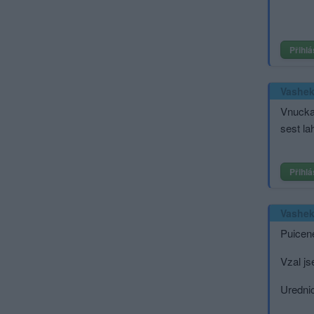
Přihlá
Vashe
Vnucka 
sest la
Přihlá
Vashe
Puicene
Vzal js
Urednic