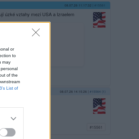
08.07.26 11:17:32
|
#15561
ují úzké vztahy mezi USA a Izraelem
-israel-poll-finds/
sonal or
ection to
ou may
 personal
out of the
 downstream
B’s List of
08.07.26 14:15:26
|
#15564 (1)
#15561