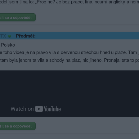
el jsem ji na to: „Proc ne? Je bez prace, lína, neumí anglicky a nemá 
sit se a odpovědět
|
Předmět:
kTX
 Polsko
 toho videa je na pravo vila s cervenou strechou hned u plaze. Tam j
 tam byla jenom ta vila a schody na plaz, nic jineho. Pronajal tata to
sit se a odpovědět