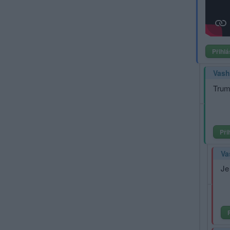
Přihlá
Vas
Trum
Při
Va
Je