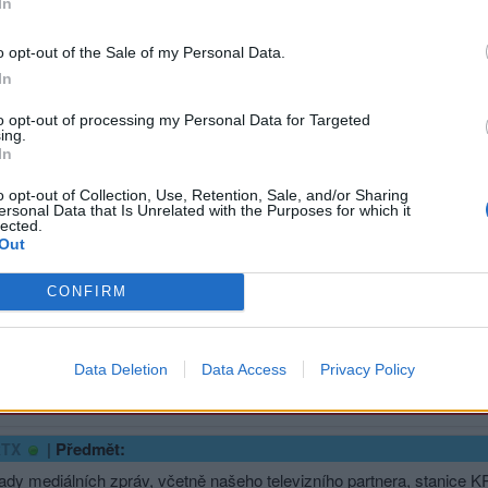
In
|
Předmět:
kTX
ost Toyota Motor North America (TMNA) investuje 3,6 miliardy dola
o opt-out of the Sale of my Personal Data.
é pick-upy Tacoma ve výrobním areálu společnosti v San Antoniu v T
In
 San Antoniu v současné době zaměstnává více než 3 700 lidí. Toyo
to opt-out of processing my Personal Data for Targeted
vé vozidlo Sequoia. Včetně San Antonia provozuje Toyota v současn
ing.
In
.
o opt-out of Collection, Use, Retention, Sale, and/or Sharing
éto expanzi vznikne 2 000 nových, vysoce kvalitních pracovních míst
ersonal Data that Is Unrelated with the Purposes for which it
lected.
 čtverečních stop, čímž se do roku 2030 zdvojnásobí jeho rozloha.
Out
 přesouvá výrobu modelu Tacoma z Mexika do USA.
CONFIRM
ted with DeepL.com (free version)
sit se a odpovědět
Data Deletion
Data Access
Privacy Policy
ma
|
Předmět:
kTX
ady mediálních zpráv, včetně našeho televizního partnera, stanice K