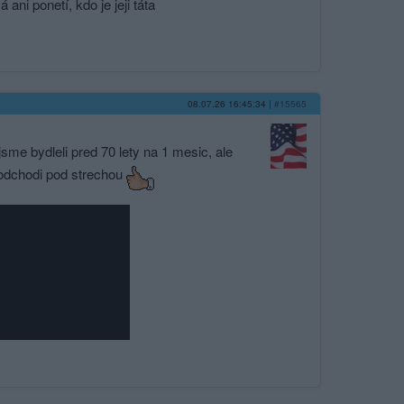
ani ponetí, kdo je jeji táta
08.07.26 16:45:34
|
#15565
sme bydleli pred 70 lety na 1 mesic, ale
 podchodi pod strechou