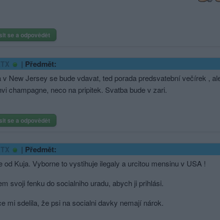
sit se a odpovědět
|
Předmět:
kTX
v New Jersey se bude vdavat, ted porada predsvatební večírek , ale 
hvi champagne, neco na pripitek. Svatba bude v zari.
sit se a odpovědět
|
Předmět:
kTX
 od Kuja. Vyborne to vystihuje ilegaly a urcitou mensinu v USA !
em svoji fenku do socialniho uradu, abych ji prihlási.
e mi sdelila, že psi na socialni davky nemají nárok.