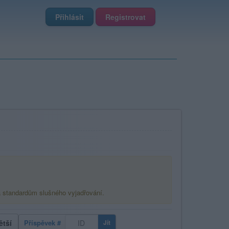
Přihlásit
Registrovat
á standardům slušného vyjadřování.
ětší
Příspěvek #
Jít