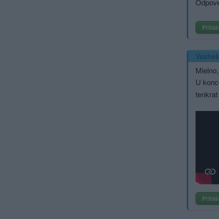
Odpoved
Přihlá
Vashe
Mielno,
U konce
tenkrat
Přihlá