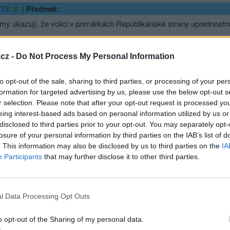
|
Předmět:
kTX
my ukazují, že volici v primárkách Republikánské strany uprednostn
cz -
Do Not Process My Personal Information
://freebeacon.com/israel/gop-primary-voters-remain-deeply-supportive-of
to opt-out of the sale, sharing to third parties, or processing of your per
formation for targeted advertising by us, please use the below opt-out s
r selection. Please note that after your opt-out request is processed y
eing interest-based ads based on personal information utilized by us or
disclosed to third parties prior to your opt-out. You may separately opt-
sit se a odpovědět
losure of your personal information by third parties on the IAB’s list of
. This information may also be disclosed by us to third parties on the
IA
|
Předmět:
RE:
hekTX
Participants
that may further disclose it to other third parties.
אלוהים יברך את י
l Data Processing Opt Outs
hlásit se a odpovědět
o opt-out of the Sharing of my personal data.