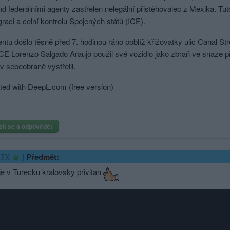
d federálními agenty zastřelen nelegální přistěhovalec z Mexika. Tuto
graci a celní kontrolu Spojených států (ICE).
entu došlo těsně před 7. hodinou ráno poblíž křižovatky ulic Canal St
CE Lorenzo Salgado Araujo použil své vozidlo jako zbraň ve snaze př
v sebeobraně vystřelil.
ted with DeepL.com (free version)
sit se a odpovědět
|
Předmět:
kTX
e v Turecku kralovsky privitan