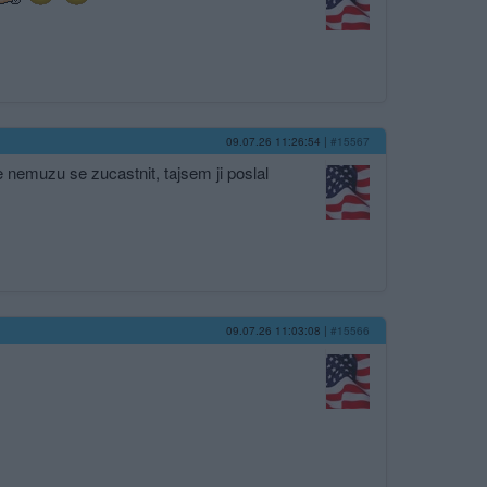
09.07.26 11:26:54
|
#15567
nemuzu se zucastnit, tajsem ji poslal
09.07.26 11:03:08
|
#15566