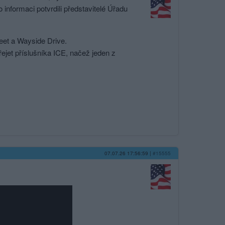
 informaci potvrdili představitelé Úřadu
reet a Wayside Drive.
ejet příslušníka ICE, načež jeden z
07.07.26 17:56:59
|
#15555