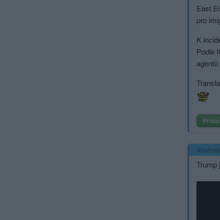
East En
pro imi
K incid
Podle I
agentů 
Transla
Přihlá
Vashe
Trump j