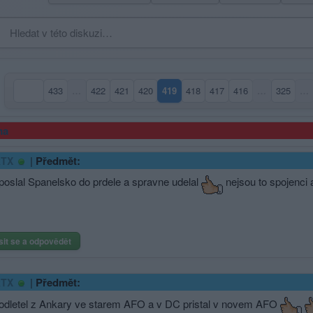
433
…
422
421
420
419
418
417
416
…
325
…
(aktuální strana)
ma
|
Předmět:
kTX
oslal Spanelsko do prdele a spravne udelal
nejsou to spojenci 
sit se a odpovědět
|
Předmět:
kTX
odletel z Ankary ve starem AFO a v DC pristal v novem AFO