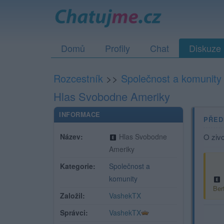
Domů
Profily
Chat
Diskuze
Rozcestník
>>
Společnost a komunity
Hlas Svobodne Ameriky
INFORMACE
PŘED
Název:
Hlas Svobodne
O zivo
Ameriky
Kategorie:
Společnost a
komunity
Ber
Založil:
VashekTX
Správci:
VashekTX