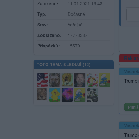
Založeno:
11.01.2021 19:48
Typ:
Dočasné
Stav:
Veřejné
Zobrazeno:
1777338×
Příspěvků:
15579
Rekla
TOTO TÉMA SLEDUJÍ (
12
)
Vashe
Trump p
Přihlá
Vashe
Trump 