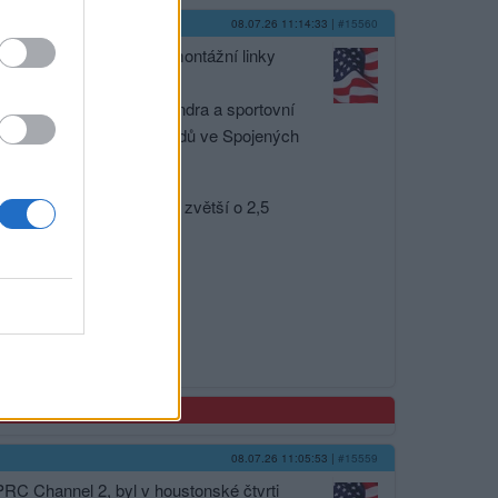
08.07.26 11:14:33
|
#15560
rů do vybudování druhé montážní linky
exasu.
ta zde vyrábí pick-up Tundra a sportovní
é době 10 výrobních závodů ve Spojených
 a areál Toyota Texas se zvětší o 2,5
08.07.26 11:05:53
|
#15559
PRC Channel 2, byl v houstonské čtvrti