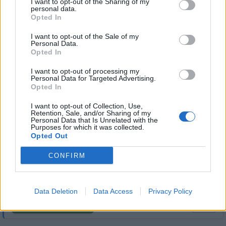
I want to opt-out of the Sharing of my
personal data.
Přihlásit se a odpovědět
Opted In
Reklama
I want to opt-out of the Sale of my
Personal Data.
Opted In
|
Předmět:
RE: A je to doma!
buddyc1
12.05.26 02:32:15
|
#123
I want to opt-out of processing my
Personal Data for Targeted Advertising.
Reakce na příspěvek
#121
Opted In
Seged .Kanoe dvojic bratri Fuksovi ve finale slusny 6
misto. A velke prkvapko 19lety Kojetiinak v kanoi
I want to opt-out of Collection, Use,
Retention, Sale, and/or Sharing of my
jednotlivcu na 5 kilometrove trati vybojoval bronz.
Personal Data that Is Unrelated with the
Purposes for which it was collected.
Jako i americanka na kanoji na 500m trati,
Opted Out
Na kajaku Duklelak 5ti nasobny medalista z Olympiad
Josef Dostal take bronz.
CONFIRM
Data Deletion
Data Access
Privacy Policy
Přihlásit se a odpovědět
#121