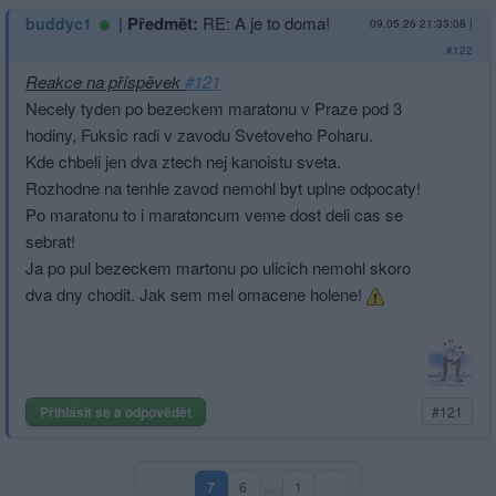
|
Předmět:
RE: A je to doma!
buddyc1
09.05.26 21:33:08
|
#122
Reakce na příspěvek
#121
Necely tyden po bezeckem maratonu v Praze pod 3
hodiny, Fuksic radi v zavodu Svetoveho Poharu.
Kde chbeli jen dva ztech nej kanoistu sveta.
Rozhodne na tenhle zavod nemohl byt uplne odpocaty!
Po maratonu to i maratoncum veme dost deli cas se
sebrat!
Ja po pul bezeckem martonu po ulicich nemohl skoro
dva dny chodit. Jak sem mel omacene holene!
Přihlásit se a odpovědět
#121
7
6
…
1
(aktuální strana)