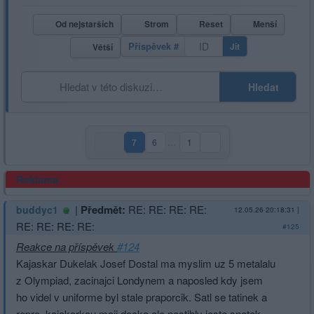
Od nejstarších
Strom
Reset
Menší
Příspěvek #
Jít
Větší
Hledat
7
6
…
1
(aktuální strana)
Reklama
|
Předmět:
RE: RE: RE: RE:
buddyc1
12.05.26 20:18:31
|
RE: RE: RE: RE:
#125
Reakce na příspěvek
#124
Kajaskar Dukelak Josef Dostal ma myslim uz 5 metalalu
z Olympiad, zacinajci Londynem a naposled kdy jsem
ho videl v uniforme byl stale praporcik. Satl se tatinek a
repre. kajakarkou maji decko ale nestihly jeste snatek,