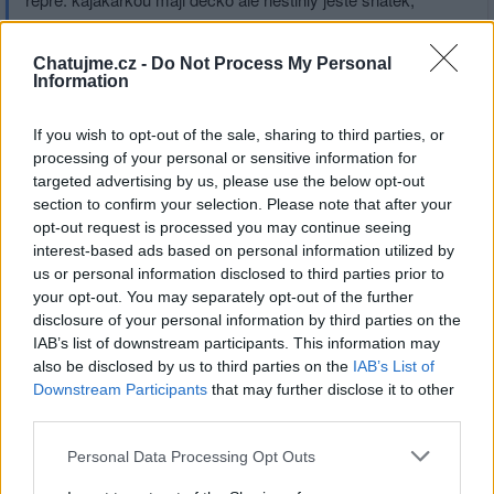
Natoz skoly.
Ne jako netkteri Dukelaci co si skoly delaji..
Chatujme.cz -
Do Not Process My Personal
Information
If you wish to opt-out of the sale, sharing to third parties, or
processing of your personal or sensitive information for
Přihlásit se a odpovědět
#124
targeted advertising by us, please use the below opt-out
section to confirm your selection. Please note that after your
opt-out request is processed you may continue seeing
|
Předmět:
RE: RE: RE: RE: RE:
Smazaný
12.05.26 10:39:00
|
interest-based ads based on personal information utilized by
RE: RE:
#124
us or personal information disclosed to third parties prior to
Reakce na příspěvek
#104
your opt-out. You may separately opt-out of the further
Kdo nemá VŠ, dosáhne maximálně na nadpraporčíka.
disclosure of your personal information by third parties on the
Kdo VŠ má, získá po škole podporučíka. Ta škola je
IAB’s list of downstream participants. This information may
also be disclosed by us to third parties on the
IAB’s List of
právě že zásadní pro získání hodnosti. U policajtů to
Downstream Participants
that may further disclose it to other
samý.
third parties.
Personal Data Processing Opt Outs