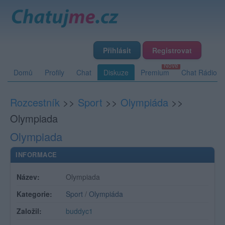
Přihlásit
Registrovat
Domů
Profily
Chat
Diskuze
Premium
Chat Rádio
Rozcestník
>>
Sport
>>
Olympiáda
>>
Olympiada
Olympiada
INFORMACE
Název:
Olympiada
Kategorie:
Sport
/
Olympiáda
Založil:
buddyc1