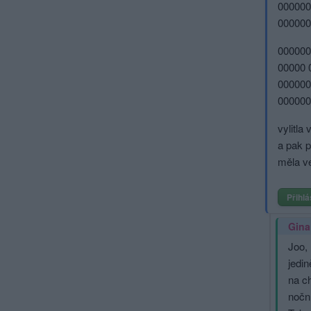
000000
000000
000000
00000 
000000
000000
vylitla 
a pak 
měla v
Přihlá
Gina
Joo, 
jedin
na c
nočn