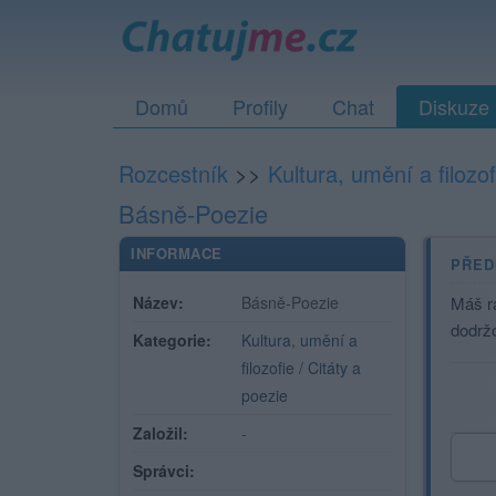
Domů
Profily
Chat
Diskuze
Rozcestník
>>
Kultura, umění a filozof
Básně-Poezie
INFORMACE
PŘED
Název:
Básně-Poezie
Máš rá
dodrž
Kategorie:
Kultura, umění a
filozofie
/
Citáty a
poezie
Založil:
-
Správci: