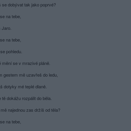
 se dobývat tak jako poprvé?
se na tebe,
 Jaro.
se na tebe,
se pohledu.
é mění se v mrazivé pláně.
m gestem mě uzavřeš do ledu,
š dotyky mé teplé dlaně.
 tě dokážu rozpálit do běla.
 mě najednou zas držíš od těla?
se na tebe,