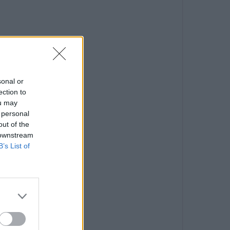
sonal or
ection to
ou may
 personal
out of the
 downstream
B’s List of