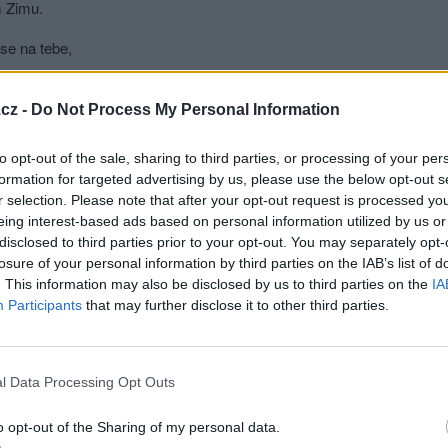
m Zimu.
se na tebe,
sná Jabloni.
cz -
Do Not Process My Personal Information
s pro jednou očesat dala.
to opt-out of the sale, sharing to third parties, or processing of your per
š korunou, tvé plody zavoní,
formation for targeted advertising by us, please use the below opt-out s
r selection. Please note that after your opt-out request is processed y
o hojnosti, pružná a zralá.
eing interest-based ads based on personal information utilized by us or
disclosed to third parties prior to your opt-out. You may separately opt-
 však zpustím jen na chvíli z očí,
losure of your personal information by third parties on the IAB’s list of
. This information may also be disclosed by us to third parties on the
IA
k nám přes plot pro jablka skočí?
Participants
that may further disclose it to other third parties.
se na tebe,
m Podzim.
l Data Processing Opt Outs
e, předchozích soudů teď lituji.
o opt-out of the Sharing of my personal data.
 vášeň, či pohled, co zebe.