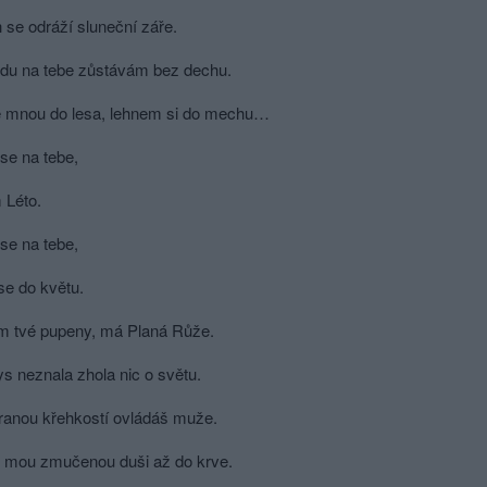
 se odráží sluneční záře.
edu na tebe zůstávám bez dechu.
e mnou do lesa, lehnem si do mechu…
se na tebe,
 Léto.
se na tebe,
se do květu.
m tvé pupeny, má Planá Růže.
s neznala zhola nic o světu.
ranou křehkostí ovládáš muže.
 mou zmučenou duši až do krve.