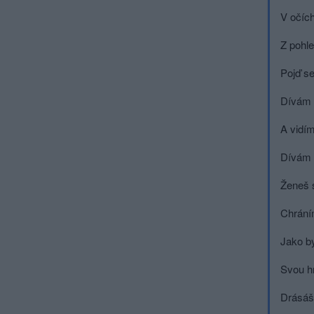
V očích
Z pohl
Pojď s
Dívám 
A vidím
Dívám 
Ženeš 
Chrání
Jako by
Svou h
Drásáš