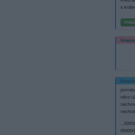
s krále
Přihlá
Smaza
Smaza
pomalu
něco už
nechcem
nechcem
...000
000000