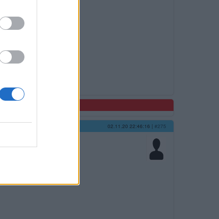
02.11.20 22:46:16
|
#275