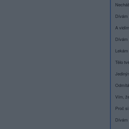
Necháš
Dívám 
A vidím
Dívám 
Lekám 
Tělo tv
Jediný
Odmítá
Vím, že
Proč si
Dívám 