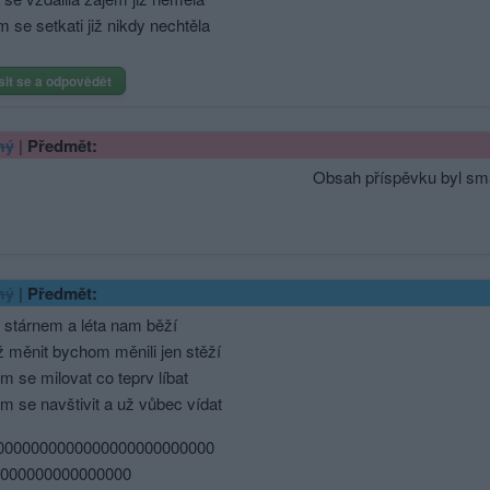
m se setkati již nikdy nechtěla
sit se a odpovědět
|
Předmět:
ný
Obsah příspěvku byl sm
|
Předmět:
ný
 stárnem a léta nam běží
 měnit bychom měnili jen stěží
 se milovat co teprv líbat
 se navštivit a už vůbec vídat
00000000­000000000000000000
0000000­00000000