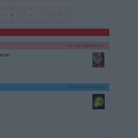
7
6
…
1
10 / 19
)
12.11.20 13:25:30
|
#277
azán.
07.11.20 14:06:14
|
#276