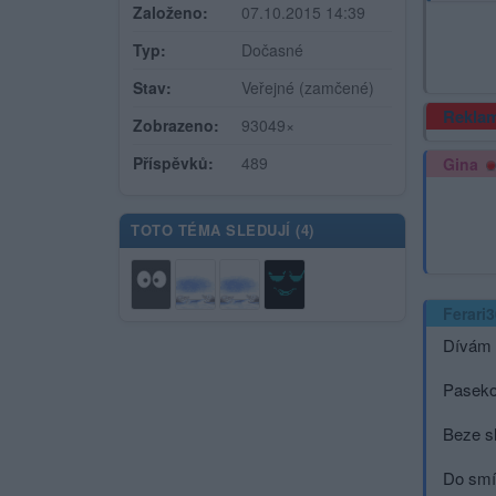
Založeno:
07.10.2015 14:39
Typ:
Dočasné
Stav:
Veřejné (zamčené)
Rekla
Zobrazeno:
93049×
Příspěvků:
489
Gina
TOTO TÉMA SLEDUJÍ (
4
)
Ferari
Dívám 
Paseko
Beze sl
Do smíc