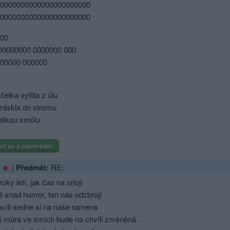
0000000­000000000000000
0000000­000000000000000
00
00000000 0000000 000
00000 000000
včelka vylitla z úlu
práskla do stromu
elikou smůlu
sit se a odpovědět
|
Předmět:
RE:
roky letí, jak čas na orloji
ě snad humor, ten nás odzbrojí
hvíli sedne si na naše ramena
í můra ve smích bude na chvíli změněná.