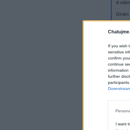
A vidí
Dívám 
Má krá
Chatujme.
Celá se
If you wish 
Zatřese
sensitive in
confirm you
Královn
continue se
information 
Když tě
further disc
participants
Kdo si 
Downstream 
Dívám 
A vidí
Persona
Dívám s
I want t
Nevidím