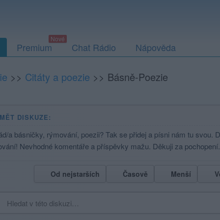
Premium
Chat Rádio
Nápověda
ie
>>
Citáty a poezie
>>
Básně-Poezie
MĚT DISKUZE:
d/a básničky, rýmování, poezii? Tak se přidej a písni nám tu svou. D
ování! Nevhodné komentáře a příspěvky mažu. Děkuji za pochopení.
Od nejstarších
Časově
Menší
V