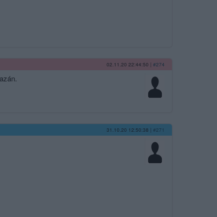
02.11.20 22:44:50
|
#274
azán.
31.10.20 12:50:38
|
#271