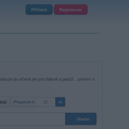
Přihlásit
Registrovat
iskuze je určená jen pro básně a poezii .. prosím o
ětší
Příspěvek #
Jít
Hledat