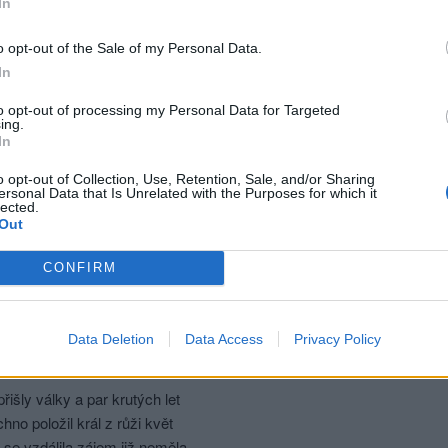
In
o, co zřím, zřím to, co miluji.
o opt-out of the Sale of my Personal Data.
In
se naposled,
to opt-out of processing my Personal Data for Targeted
m Tebe.
ing.
In
sit se a odpovědět
o opt-out of Collection, Use, Retention, Sale, and/or Sharing
ersonal Data that Is Unrelated with the Purposes for which it
lected.
ma
Out
|
Předmět:
pohádka
ný
CONFIRM
král a ona kněžna
lá byla něžna
svojí oslnila jeho svět
Data Deletion
Data Access
Privacy Policy
i tu kněžnu chtěl bych hned.
řišly války a par krutých let
hno položil král z růži květ
se vzdálila zájem již neměla