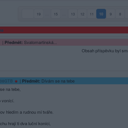
19
…
15
…
13
12
11
10
9
8
(aktuální strana
ma
|
Předmět:
Svatomartinská...
Obsah příspěvku byl sm
|
Předmět:
Dívám se na tebe
308GTB
se na tebe,
 vonící.
ov hledím a rudnou mi tváře.
hu hrají ti dva luční koníci,