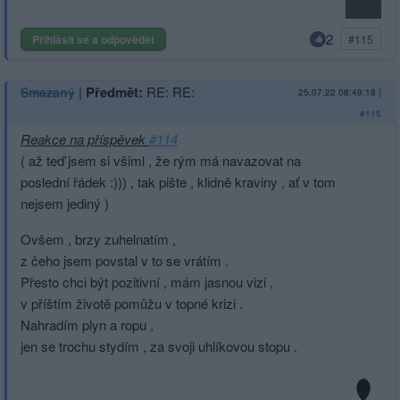
2
Přihlásit se a odpovědět
#115
|
Předmět:
RE: RE:
Smazaný
25.07.22 08:49:18
|
#115
Reakce na příspěvek
#114
( až teď jsem si všiml , že rým má navazovat na
poslední řádek :))) , tak pište , klidně kraviny , ať v tom
nejsem jediný )
Ovšem , brzy zuhelnatím ,
z čeho jsem povstal v to se vrátím .
Přesto chci být pozitivní , mám jasnou vizi ,
v příštím životě pomůžu v topné krizi .
Nahradím plyn a ropu ,
jen se trochu stydím , za svoji uhlíkovou stopu .