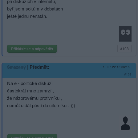
při diskuzích v internetu,
byť jsem sokům v debatách
ještě jednu nenatáh.
Přihlásit se a odpovědět
#108
|
Předmět:
Smazaný
10.07.22 15:36:15
|
#108
Na e - politické diskuzi
častokrát mne zamrzí ,
že názorovému protivníku ,
nemůžu dát pěstí do ciferníku :-)))
Přihlásit se a odpovědět