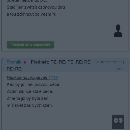
Stačí jen zvětšit ozónovou díru
a tou zdrhnout do vesmíru .
Přihlásit se a odpovědět
|
Předmět:
RE: RE: RE: RE: RE:
Thomik
25.07.22 15:27:37
|
RE: RE:
#121
Reakce na příspěvek
#119
Kéž by jsi měl pravdu, čéče.
Zatím slunce stále peče.
Změna již by byla zen
míti svět zas vychlazen.