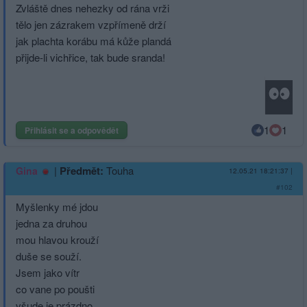
Zvláště dnes nehezky od rána vrži
tělo jen zázrakem vzpřímeně drží
jak plachta korábu má kůže plandá
přijde-li vichřice, tak bude sranda!
1
1
Přihlásit se a odpovědět
|
Předmět:
Touha
Gina
12.05.21 18:21:37
|
#102
Myšlenky mé jdou
jedna za druhou
mou hlavou krouží
duše se souží.
Jsem jako vítr
co vane po poušti
všude je prázdno