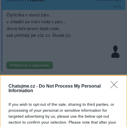
#113
Čtyřicítka v slunci žáru ,
v chladiči se mění voda v páru ,
doma teče jenom teplá voda ,
seš přehřátý jak vůz zn. Škoda.))))
Přihlásit se a odpovědět
|
Předmět:
.
Thomik
18.07.22 16:55:19
|
Chatujme.cz -
Do Not Process My Personal
#112
Information
Až do kostí morku
propékám se v horku.
If you wish to opt-out of the sale, sharing to third parties, or
O minuty spíš než o dny
processing of your personal or sensitive information for
targeted advertising by us, please use the below opt-out
jde, než budu k jídlu vhodný.
section to confirm your selection. Please note that after your