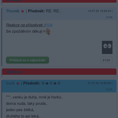
|
Předmět:
RE: RE: .
Thomik
10.07.22 13:36:44
|
#106
Reakce na příspěvek
#104
Se zpožděním děkuji
Přihlásit se a odpovědět
#104
Reklama
|
Předmět:
🌞🔥🌞🔥🌞
back
01.07.22 12:20:53
|
#105
"**..venku je duha, mně je horko..
doma nuda, taky pruda..
jeden pes štěká,
druhého to asi leká..