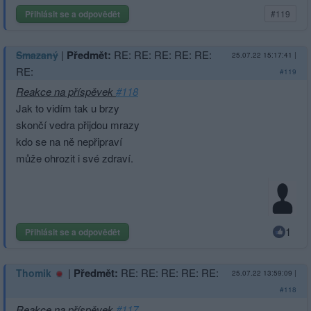
Přihlásit se a odpovědět
#119
|
Předmět:
RE: RE: RE: RE: RE:
Smazaný
25.07.22 15:17:41
|
RE:
#119
Reakce na příspěvek
#118
Jak to vidím tak u brzy
skončí vedra přijdou mrazy
kdo se na ně nepřipraví
může ohrozit i své zdraví.
1
Přihlásit se a odpovědět
|
Předmět:
RE: RE: RE: RE: RE:
Thomik
25.07.22 13:59:09
|
#118
Reakce na příspěvek
#117