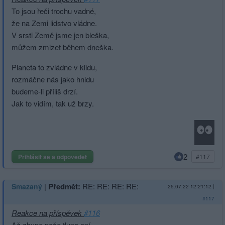
To jsou řeči trochu vadné,
že na Zemi lidstvo vládne.
V srsti Země jsme jen bleška,
můžem zmizet během dneška.
Planeta to zvládne v klidu,
rozmáčne nás jako hnidu
budeme-li příliš drzí.
Jak to vidím, tak už brzy.
2
Přihlásit se a odpovědět
#117
|
Předmět:
RE: RE: RE: RE:
Smazaný
25.07.22 12:21:12
|
#117
Reakce na příspěvek
#116
Až zhyne naše tlupa opí,