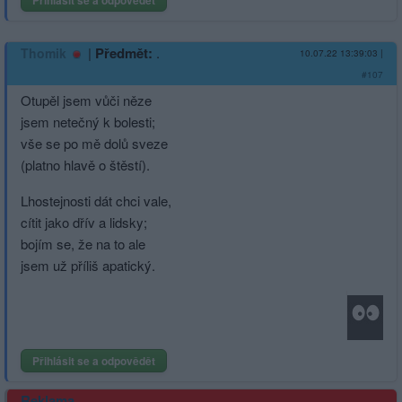
|
Předmět:
.
Thomik
10.07.22 13:39:03
|
#107
Otupěl jsem vůči něze
jsem netečný k bolesti;
vše se po mě dolů sveze
(platno hlavě o štěstí).
Lhostejnosti dát chci vale,
cítit jako dřív a lidsky;
bojím se, že na to ale
jsem už příliš apatický.
Přihlásit se a odpovědět
Reklama