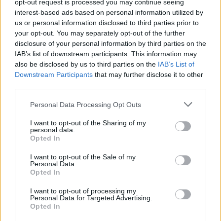
opt-out request is processed you may continue seeing
interest-based ads based on personal information utilized by
us or personal information disclosed to third parties prior to
your opt-out. You may separately opt-out of the further
Přihlásit se a odpovědět
disclosure of your personal information by third parties on the
IAB’s list of downstream participants. This information may
|
Předmět:
.
Thomik
also be disclosed by us to third parties on the
IAB’s List of
10.07.22 21:31:53
|
Downstream Participants
that may further disclose it to other
#111
third parties.
Nevedu si zrovna skvěle
sám se sebou v jednom těle.
Personal Data Processing Opt Outs
Čím víc stojím o vztah užší
I want to opt-out of the Sharing of my
tím dál jsou si hlava s duší.
personal data.
Opted In
I want to opt-out of the Sale of my
Personal Data.
Opted In
2
Přihlásit se a odpovědět
I want to opt-out of processing my
Personal Data for Targeted Advertising.
|
Předmět:
Opted In
Smazaný
10.07.22 19:06:28
|
#110