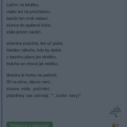
Ležím na lehátku,
nejdu ani na procházku..
bazén ten mně nebaví,
slunce do spálené kůže..
stále jenom naráží..
sklenice prázdná, led už pošel,
hledám někoho, kdo by došel..
v bazénu plave jen lehátko,
brácha se chová jak telátko..
dneska je horko na padnutí,
33 ve stínu, dávno není..
slunce, voda ..počínání..
prázdniny zas začínají..** .{color: navy}"
1
Přihlásit se a odpovědět