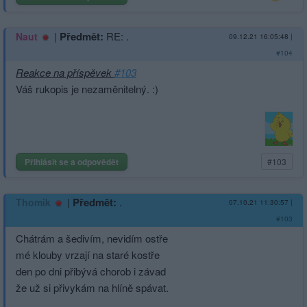
|
Předmět:
RE: .
Naut
09.12.21 16:05:48
|
#104
Reakce na příspěvek
#103
Váš rukopis je nezaměnitelný. :)
Přihlásit se a odpovědět
#103
|
Předmět:
.
Thomik
07.10.21 11:30:57
|
#103
Chátrám a šedivím, nevidím ostře
mé klouby vrzají na staré kostře
den po dni přibývá chorob i závad
že už si přivykám na hlíně spávat.