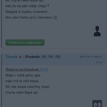
kdo že se pak vlády chopí ?
Nejspíš to budou mravenci ,
těm není horko ani v červenci :)))
Přihlásit se a odpovědět
|
Předmět:
RE: RE: RE:
Thomik
25.07.22 11:18:13
|
#116
Reakce na příspěvek
#115
Maje v sobě geny opa,
trápí mě ta uhlí stopa.
Až nás stopa všechny ztopí,
zhyne naše tlupa opí.