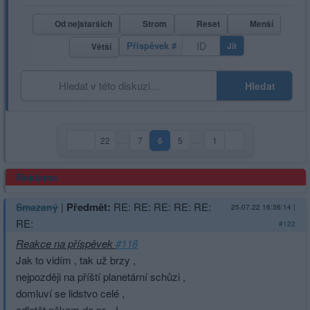
Od nejstarších
Strom
Reset
Menší
Příspěvek #
Jít
Větší
Hledat
22
…
7
6
5
…
1
(aktuální strana)
Reklama
|
Předmět:
RE: RE: RE: RE: RE:
Smazaný
25.07.22 16:36:14
|
RE:
#122
Reakce na příspěvek
#118
Jak to vidím , tak už brzy ,
nejpozději na příští planetární schůzi ,
domluví se lidstvo celé ,
odletět někam do pr....!