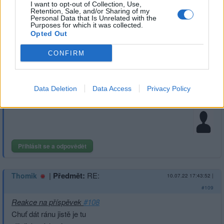
I want to opt-out of Collection, Use,
Retention, Sale, and/or Sharing of my
Co nebylo , stát se může,
Personal Data that Is Unrelated with the
s oponentem rudé kůže .
Purposes for which it was collected.
Opted Out
V přípravě pak na debatu ,
opakuji si i pár chvatů .
CONFIRM
Však použitím násilí debatu bychom zprasili . :-)))
Jinak je vás tady víc , co umíte psát básničky , tak pište
Data Deletion
Data Access
Privacy Policy
.
Přihlásit se a odpovědět
|
Předmět:
RE:
Thomik
10.07.22 17:43:52
|
#109
Reakce na příspěvek
#108
Chuť dát ránu jistě je tu