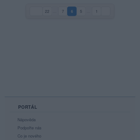
22
…
7
6
5
…
1
(aktuální strana)
PORTÁL
Nápověda
Podpořte nás
Co je nového