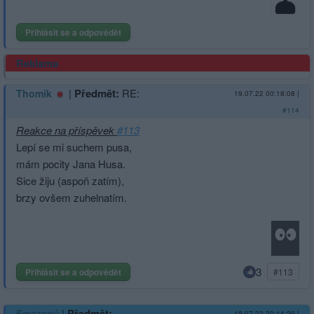
Přihlásit se a odpovědět
Reklama
|
Předmět:
RE:
Thomik
19.07.22 00:18:08
|
#114
Reakce na příspěvek
#113
Lepí se mi suchem pusa,
mám pocity Jana Husa.
Sice žiju (aspoň zatím),
brzy ovšem zuhelnatím.
3
Přihlásit se a odpovědět
#113
|
Předmět:
Smazaný
18.07.22 20:14:29
|