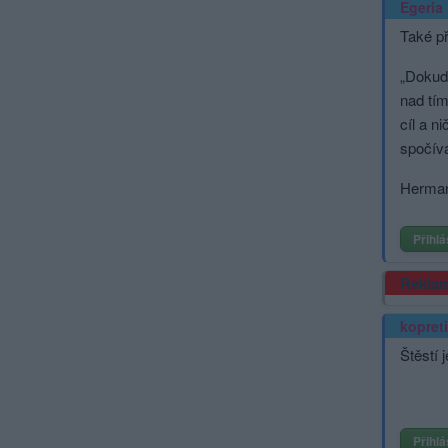
Egeria
Také př
„Dokud 
nad tím
cíl a n
spočívá
Herma
Přihlá
Rekla
kopret
Štěstí 
Přihlá