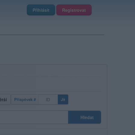
Přihlásit
Registrovat
ětší
Příspěvek #
Jít
Hledat