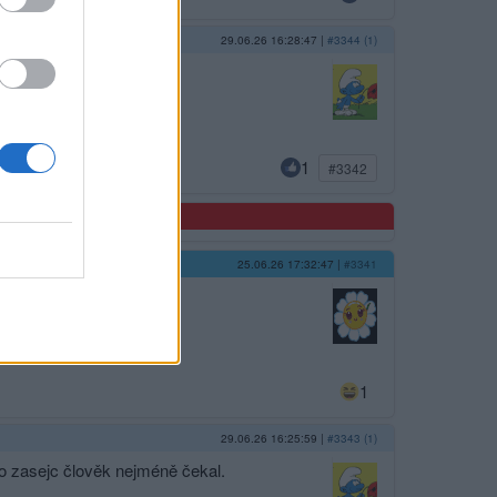
29.06.26 16:28:47
|
#3344 (1)
1
#3342
25.06.26 17:32:47
|
#3341
1
29.06.26 16:25:59
|
#3343 (1)
 to zasejc člověk nejméně čekal.