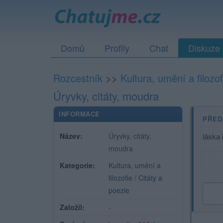
Domů
Profily
Chat
Diskuze
Rozcestník
>>
Kultura, umění a filozof
Úryvky, citáty, moudra
INFORMACE
PŘED
Název:
Úryvky, citáty,
láska 
moudra
Kategorie:
Kultura, umění a
filozofie
/
Citáty a
poezie
Založil:
-