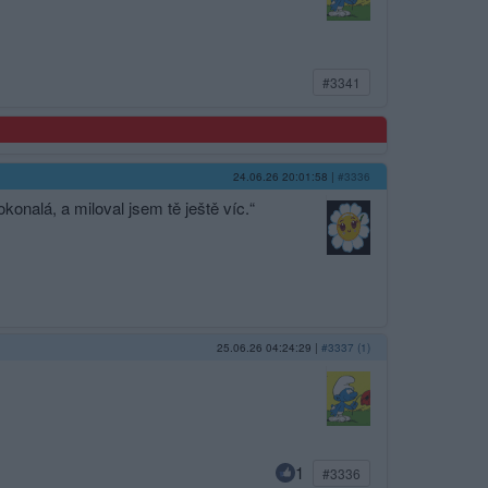
#3341
24.06.26 20:01:58
|
#3336
okonalá, a miloval jsem tě ještě víc.“
25.06.26 04:24:29
|
#3337 (1)
1
#3336