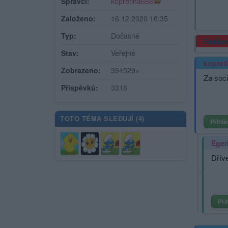
Správci:
kopretina666
Založeno:
16.12.2020 16:35
Typ:
Dočasné
Rekla
Stav:
Veřejné
kopret
Zobrazeno:
394529×
Za soci
Příspěvků:
3318
TOTO TÉMA SLEDUJÍ (
4
)
Přihlá
Eger
Dřív
Při