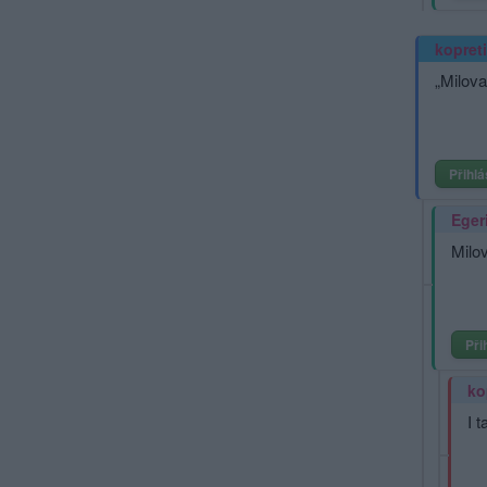
kopret
„Milova
Přihlá
Eger
Milov
Při
ko
I 