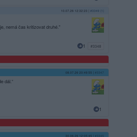
10.07.26 12:32:23
|
#3349 (1)
je, nemá čas kritizovat druhé."
1
#3348
08.07.26 20:49:55
|
#3347
e dál.“
1
30.06.26 12:05:45
|
#3345