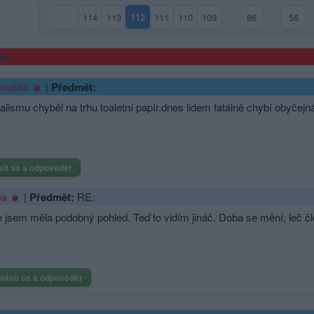
114
113
112
111
110
109
…
86
…
58
(aktuální strana)
ma
|
Předmět:
ina666
alismu chyběl na trhu toaletní papír,dnes lidem fatálně chybí obyčejná
sit se a odpovědět
|
Předmět:
RE:
ia
e jsem měla podobný pohled. Teď to vidím jináč. Doba se mění, leč č
hlásit se a odpovědět