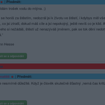
|
Předmět:
idám trošek vodu do mlýna. ;)
se honíš za štěstím, nedozrál jsi k životu ve štěstí, i kdybys měl v
, co jsi ztratil, dokud máš cíle a jsi nepokojný, ještě nevíš co je kl
ičeho si nežádáš, štěstí už nenazýváš jménem, pak se tok dění nedot
.“
nn Hesse
sit se a odpovědět
ma
|
Předmět:
ina666
je nesmírně důležité. Když je člověk skutečně šťastný ,nemá čas kriti
sit se a odpovědět