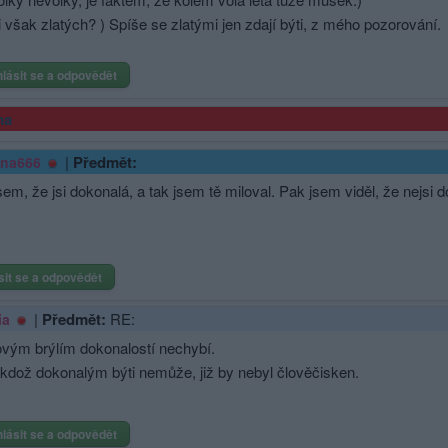
i však zlatých? ) Spíše se zlatými jen zdají býti, z mého pozorování.
hlásit se a odpovědět
ma
|
Předmět:
ina666
jsem, že jsi dokonalá, a tak jsem tě miloval. Pak jsem viděl, že nejsi d
sit se a odpovědět
|
Předmět:
RE:
ia
vým brýlím dokonalostí nechybí.
ikdož dokonalým býti nemůže, již by nebyl člověčisken.
hlásit se a odpovědět