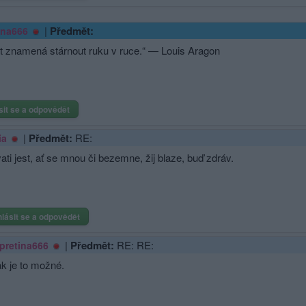
|
Předmět:
ina666
t znamená stárnout ruku v ruce.“ — Louis Aragon
sit se a odpovědět
|
Předmět:
RE:
ia
ati jest, ať se mnou či bezemne, žij blaze, buď zdráv.
hlásit se a odpovědět
|
Předmět:
RE: RE:
pretina666
tak je to možné.