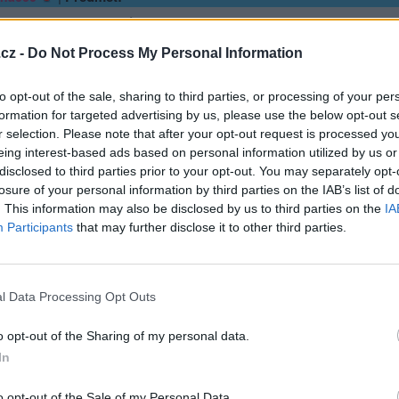
 štěstí, to je taková šňůrka, na kterou navlékáme malé korálky, takov
víc, tím je to jejich štěstí větší.“ – Jan Werich
cz -
Do Not Process My Personal Information
to opt-out of the sale, sharing to third parties, or processing of your per
sit se a odpovědět
formation for targeted advertising by us, please use the below opt-out s
r selection. Please note that after your opt-out request is processed y
|
Předmět:
RE:
ia
eing interest-based ads based on personal information utilized by us or
.. i když nějaký ten korálek poztrácíš, ještě jich máš spoustu i zas 
disclosed to third parties prior to your opt-out. You may separately opt-
losure of your personal information by third parties on the IAB’s list of
. This information may also be disclosed by us to third parties on the
IA
Participants
that may further disclose it to other third parties.
hlásit se a odpovědět
|
Předmět:
ina666
l Data Processing Opt Outs
je nejkrásnější dobou života, škoda že musíme nejdříve zestárnout, 
o opt-out of the Sharing of my personal data.
In
sit se a odpovědět
o opt-out of the Sale of my Personal Data.