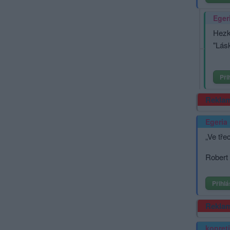
Eger
Hezké
"Lásk
Při
Rekla
Egeria
„Ve tře
Robert 
Přihlá
Rekla
kopret