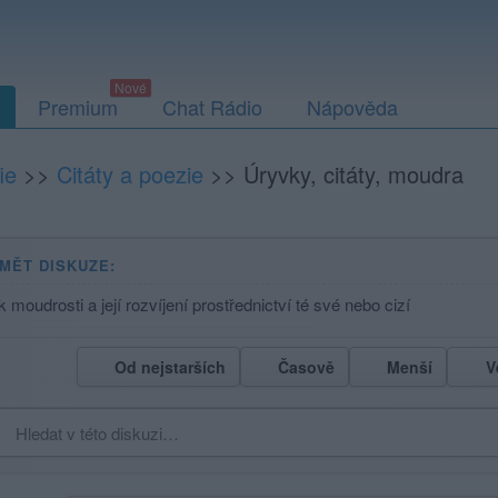
Premium
Chat Rádio
Nápověda
ie
>>
Citáty a poezie
>>
Úryvky, citáty, moudra
MĚT DISKUZE:
k moudrosti a její rozvíjení prostřednictví té své nebo cizí
Od nejstarších
Časově
Menší
V