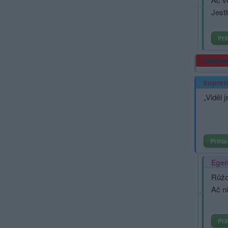
Jestl
Při
Rekla
kopret
„Viděl 
Přihlá
Eger
Růžo
Ač n
Při