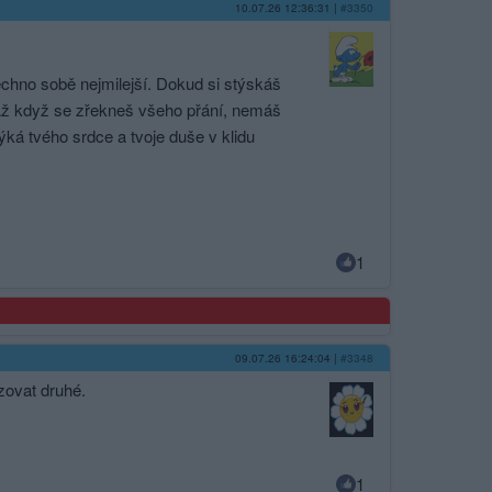
10.07.26 12:36:31
|
#3350
šechno sobě nejmilejší. Dokud si stýskáš
id. Až když se zřekneš všeho přání, nemáš
ýká tvého srdce a tvoje duše v klidu
1
09.07.26 16:24:04
|
#3348
zovat druhé.
1