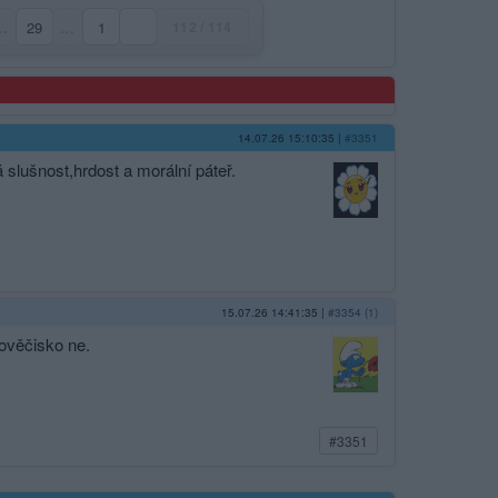
…
29
…
1
112 / 114
14.07.26 15:10:35
|
#3351
 slušnost,hrdost a morální páteř.
15.07.26 14:41:35
|
#3354 (1)
lověčisko ne.
#3351