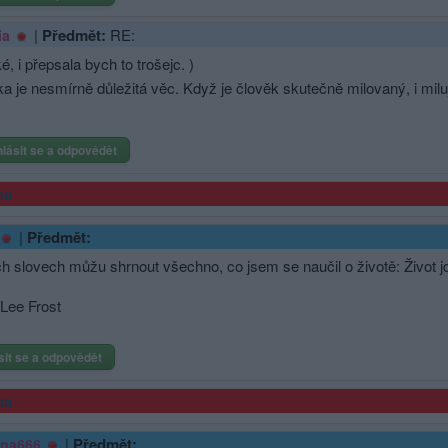
|
Předmět:
RE:
ia
, i přepsala bych to trošejc. )
a je nesmírně důležitá věc. Když je člověk skutečně milovaný, i milu
hlásit se a odpovědět
ma
|
Předmět:
ch slovech můžu shrnout všechno, co jsem se naučil o životě: Život jd
Lee Frost
sit se a odpovědět
ma
|
Předmět:
ina666