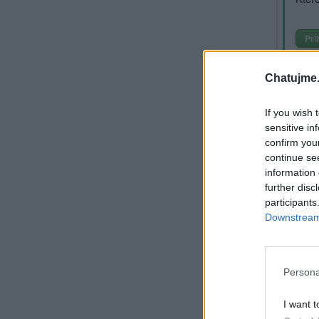
Při
Sm
Chatujme.
My
If you wish 
sensitive in
confirm you
continue se
information 
further disc
participants
Downstream 
Persona
Smaza
I want t