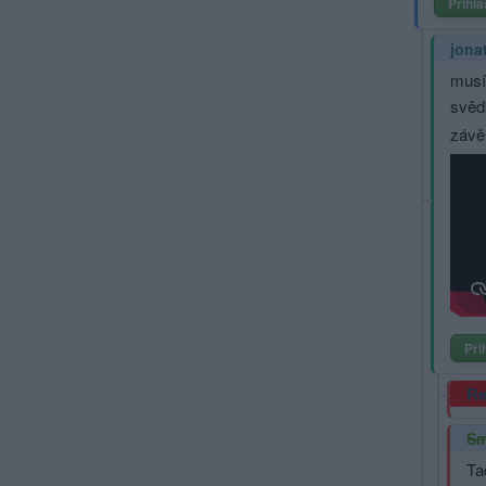
Přihlá
jona
musím
svědk
závěr
Při
Re
Sm
Ta