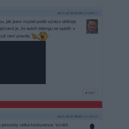
26.01.22 00:22:35
|
#1408 (1)
ou, jak jsem myslel podle výrazu obličeje
ímavé je, že autoři dabingu se spletli- v
2 což není pravda.
:
#1401
26.01.22 01:36:23
|
#1409 (2)
 jehovisty velká konkurence. Vznikli