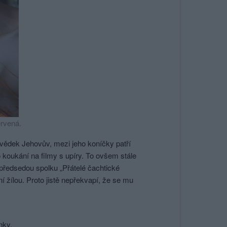
rvená.
svědek Jehovův, mezi jeho koníčky patří
o koukání na filmy s upíry. To ovšem stále
 předsedou spolku „Přátelé čachtické
 žílou. Proto jistě nepřekvapí, že se mu
nky.