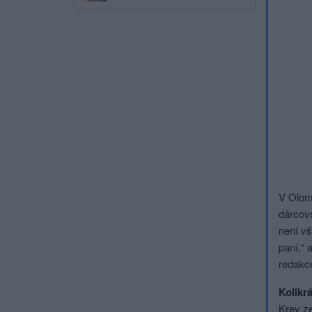
V Olomo
dárcovs
není vš
paní,“ 
redakce
Kolikr
Krev ze