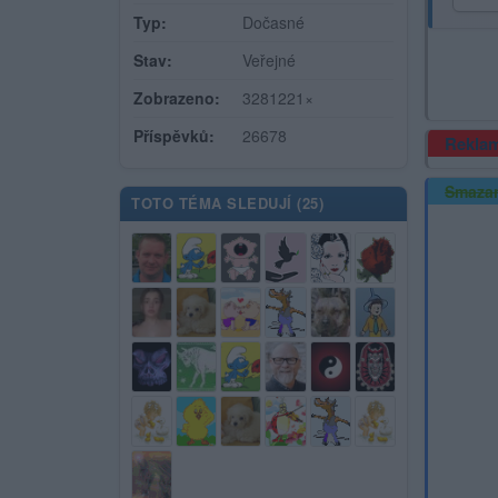
Typ:
Dočasné
Stav:
Veřejné
Zobrazeno:
3281221×
Příspěvků:
26678
Rekla
Smaza
TOTO TÉMA SLEDUJÍ (
25
)