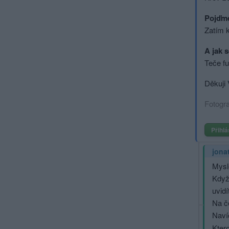
Pojďme
Zatím k
A jak 
Teče fu
Děkuji 
Fotogra
Přihlá
jona
Mysl
Když 
uvidí
Na č
Navíc
Kter