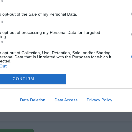
In
VYMYŠLENÁ SEKTA RYTÍŘI JEDI JE PÁTOU NEJV
o opt-out of the Sale of my Personal Data.
Vysmékám ti za ušiska!
In
rozruch vyvolalo při Sčítání lidu již v roce 2011 uskupení Jedi, pojmeno
to opt-out of processing my Personal Data for Targeted
ing.
ar Wars. Před sčítáním tehdy proběhla na internetu recesistická kam
In
covalo se to spíše jako protestní hlas a odhadovalo se, že v dalším
o opt-out of Collection, Use, Retention, Sale, and/or Sharing
 Opak je však pravdou. Počet rytířů Jedi stoupl z 15 070 v roce 2011
ersonal Data that Is Unrelated with the Purposes for which it
 jsou pátá nejsilnější náboženská skupina v českých zemích.
lected.
Out
de:
CONFIRM
://info.dingir.cz/2022/01/dalsi-podrobnosti-o-nabozenstvi-v-lonskem-scita
Data Deletion
Data Access
Privacy Policy