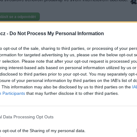
hlásit se a odpovědět
|
Předmět:
RE: RE:
azaný
cz -
Do Not Process My Personal Information
slel jsem si, že to bude chyták, jak sis toho tak hned všimls?
to opt-out of the sale, sharing to third parties, or processing of your per
formation for targeted advertising by us, please use the below opt-out s
r selection. Please note that after your opt-out request is processed y
Přihlásit se a odpovědět
eing interest-based ads based on personal information utilized by us or
disclosed to third parties prior to your opt-out. You may separately opt-
|
Předmět:
RE: RE: RE:
jonatan1
losure of your personal information by third parties on the IAB’s list of
Máme oba detektivní schopnosti, které jsme tu, zvláště já, dostatečně
. This information may also be disclosed by us to third parties on the
IA
o svědcích Jehovových víme vše i to co se o nich píše v bulváru.
Participants
that may further disclose it to other third parties.
Přihlásit se a odpovědět
l Data Processing Opt Outs
|
Předmět:
ný
o opt-out of the Sharing of my personal data.