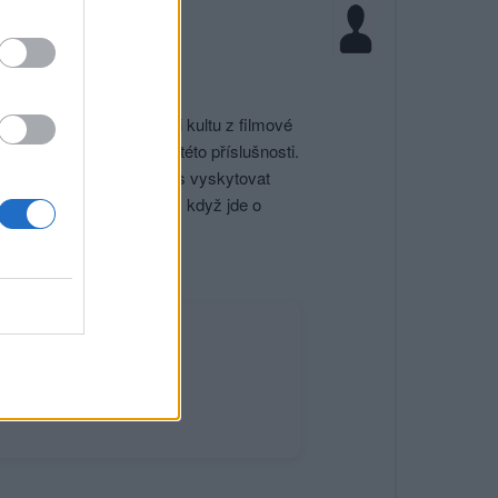
ĚTŠÍ CÍRKVÍ V ČR
vané podle spirituality či kultu z filmové
paň na podporu napsání této příslušnosti.
 sčítání se už tento exces vyskytovat
 na 21 023 v roce 2021. I když jde o
ni-lidu/