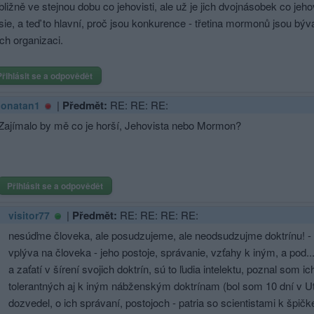
ibližně ve stejnou dobu co jehovisti, ale už je jich dvojnásobek co jeho
sie, a teď to hlavní, proč jsou konkurence - třetina mormonů jsou bý
ich organizaci.
Přihlásit se a odpovědět
|
Předmět:
RE: RE: RE:
jonatan1
Zajímalo by mě co je horší, Jehovista nebo Mormon?
Přihlásit se a odpovědět
|
Předmět:
RE: RE: RE: RE:
visitor77
nesúďme človeka, ale posudzujeme, ale neodsudzujme doktrínu! - te
vplýva na človeka - jeho postoje, správanie, vzťahy k iným, a pod.
a zaťatí v šírení svojich doktrín, sú to ľudia intelektu, poznal som 
tolerantných aj k iným nábženským doktrínam (bol som 10 dní v Ut
dozvedel, o ich správaní, postojoch - patria so scientistami k špičke