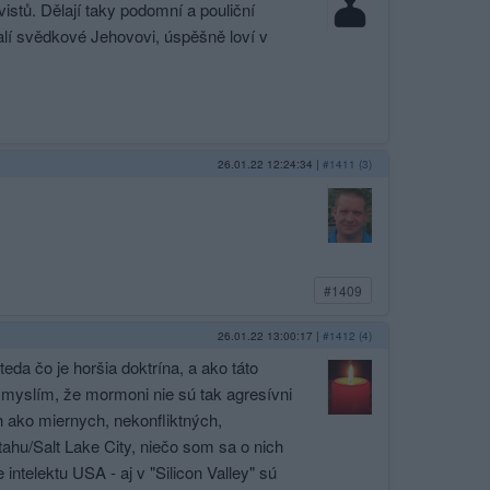
vistů. Dělají taky podomní a pouliční
valí svědkové Jehovovi, úspěšně loví v
26.01.22 12:24:34
|
#1411 (3)
#1409
26.01.22 13:00:17
|
#1412 (4)
da čo je horšia doktrína, a ako táto
..myslím, že mormoni nie sú tak agresívni
ich ako miernych, nekonfliktných,
ahu/Salt Lake City, niečo som sa o nich
 intelektu USA - aj v "Silicon Valley" sú