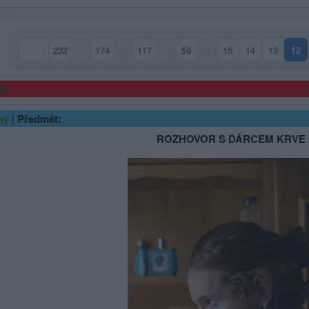
232
…
174
…
117
…
59
…
15
14
13
12
(ak
ma
|
Předmět:
ný
ROZHOVOR S DÁRCEM KRVE