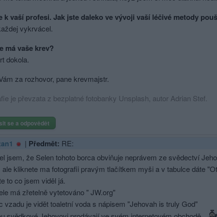
 k vaší profesi. Jak jste daleko ve vývoji vaší léčivé metody pouš
aždej vykrvácel.
se má vaše krev?
rt dokola.
Vám za rozhovor, pane krevmajstr.
fie je převzata z bezplatné fotobanky Unsplash, autor Adrian Stef.
sit se a odpovědět
|
Předmět:
RE:
tan1
el jsem, že Selen tohoto borca obviňuje neprávem ze svědectví Jeho
ale kliknete ma fotografii pravým tlačítkem myši a v tabulce dáte "Ot
te to co jsem viděl já.
ele má zřetelně vytetováno " JW.org"
 vzadu je vidět toaletní voda s nápisem "Jehovah is truly God"
ou svědkové Jehovovi prodávají ve svém internetovém obchodě.