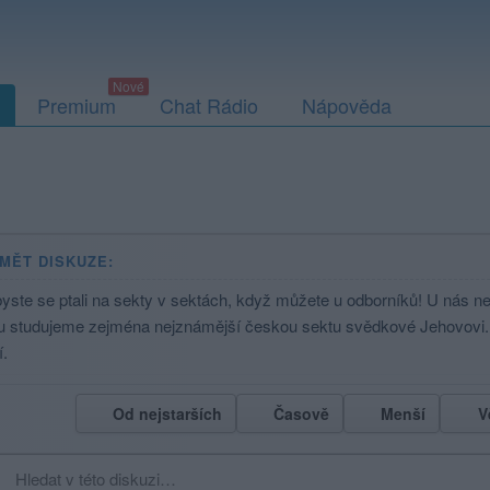
Premium
Chat Rádio
Nápověda
MĚT DISKUZE:
byste se ptali na sekty v sektách, když můžete u odborníků! U nás 
u studujeme zejména nejznámější českou sektu svědkové Jehovovi. M
í.
Od nejstarších
Časově
Menší
V