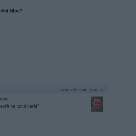
tění žílou?
25.01.22 23:56:04
|
#1405 (1)
vovi.
evřít na nové kartě"