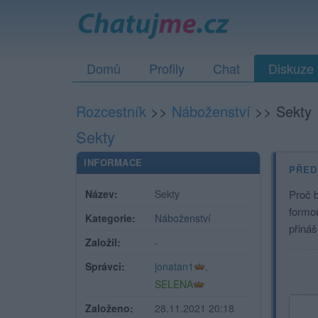
Domů
Profily
Chat
Diskuze
Rozcestník
>>
Náboženství
>>
Sekty
Sekty
INFORMACE
PŘED
Název:
Sekty
Proč 
formo
Kategorie:
Náboženství
přináš
Založil:
-
Správci:
jonatan1
,
SELENA
Založeno:
28.11.2021 20:18