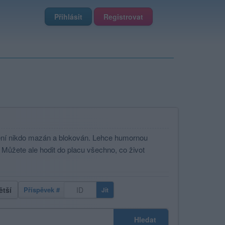
Přihlásit
Registrovat
není nikdo mazán a blokován. Lehce humornou
ůžete ale hodit do placu všechno, co život
ětší
Příspěvek #
Jít
Hledat