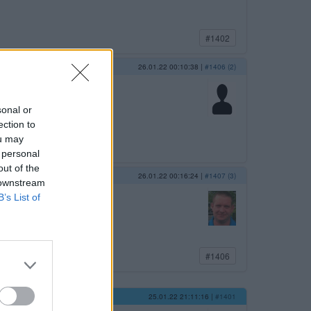
#1402
26.01.22 00:10:38
|
#1406 (2)
sonal or
ection to
ou may
 personal
out of the
26.01.22 00:16:24
|
#1407 (3)
 downstream
 prokázali,
B’s List of
#1406
25.01.22 21:11:16
|
#1401