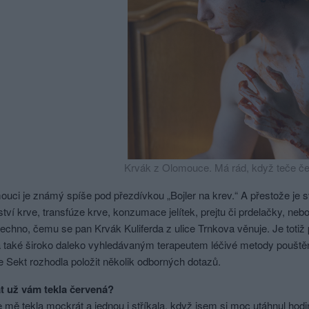
Krvák z Olomouce. Má rád, když teče če
uci je známý spíše pod přezdívkou „Bojler na krev.“ A přestože je 
tví krve, transfúze krve, konzumace jelítek, prejtu či prdelačky, neb
echno, čemu se pan Krvák Kuliferda z ulice Trnkova věnuje. Je totiž
a také široko daleko vyhledávaným terapeutem léčivé metody pouštění
 Sekt rozhodla položit několik odborných dotazů.
át už vám tekla červená?
 mě tekla mockrát a jednou i stříkala, když jsem si moc utáhnul hodi