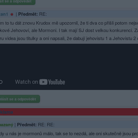
sit se a odpovědět
|
Předmět:
RE:
tan1
 to tu dát znovu Krudox mě upozornil, že ti dva co přišli potom nejs
ové Jehovovi, ale Mormoni. I tak mají SJ dost velkou konkurenci. Zaj
u videa jsou titulky a oni napsali, že dabují jehovistu 1 a Jehovistu 
hlásit se a odpovědět
klama
|
Předmět:
RE: RE:
azaný
dy u nás je mormonů málo, tak se to nezdá, ale oni skutečně jsou pro