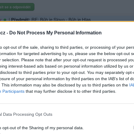
sit se a odpovědět
|
Předmět:
RE: Bůh je Slovo - Bůh je Hlas
y
 4.
cz -
Do Not Process My Personal Information
ha nikdy nikdo neviděl, ale jestliže se milujeme navzájem, Bůh v nás
o cíle.
to opt-out of the sale, sharing to third parties, or processing of your per
formation for targeted advertising by us, please use the below opt-out s
hlásit se a odpovědět
r selection. Please note that after your opt-out request is processed y
eing interest-based ads based on personal information utilized by us or
disclosed to third parties prior to your opt-out. You may separately opt-
|
Předmět:
V mžiku:
losure of your personal information by third parties on the IAB’s list of
1 tvrdí že to nebude v mžiku když:
. This information may also be disclosed by us to third parties on the
IA
2
Participants
that may further disclose it to other third parties.
 jsi, jak se bez zásahu rukou utrhl kámen a udeřil do železných a hlin
em bylo rozdrceno železo, hlína, měď, stříbro i zlato, a byly jako plevy
 po nich ani stopy. A ten kámen, který do sochy udeřil, se stal obrov
l Data Processing Opt Outs
o opt-out of the Sharing of my personal data.