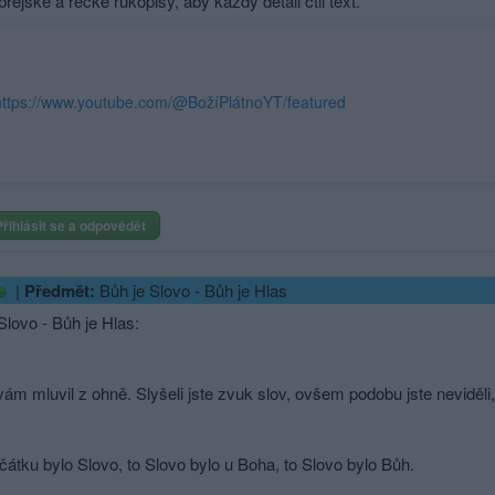
brejské a řecké rukopisy, aby každý detail ctil text.
https://www.youtube.com/@BožíPlátnoYT/featured
Přihlásit se a odpovědět
|
Předmět:
Bůh je Slovo - Bůh je Hlas
Slovo - Bůh je Hlas:
י k vám mluvil z ohně. Slyšeli jste zvuk slov, ovšem podobu jste neviděli
átku bylo Slovo, to Slovo bylo u Boha, to Slovo bylo Bůh.