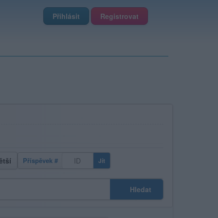
Přihlásit
Registrovat
ětší
Příspěvek #
Jít
Hledat