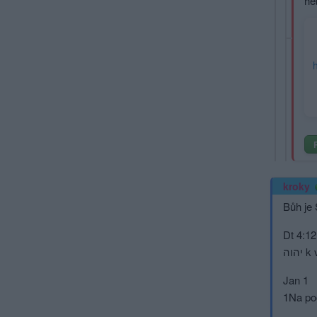
he
kroky
Bůh je 
Dt 4:12
הוה
Jan 1
1Na poč