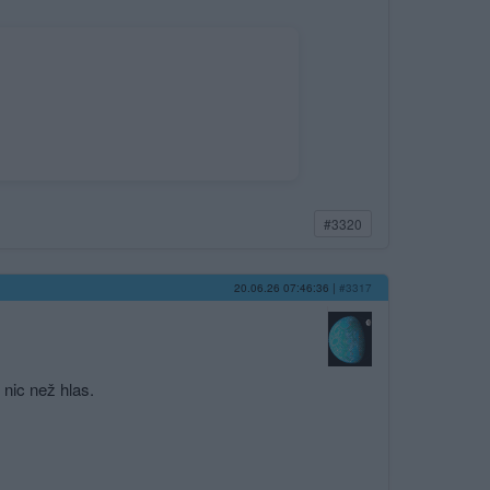
#3320
20.06.26 07:46:36
|
#3317
, nic než hlas.