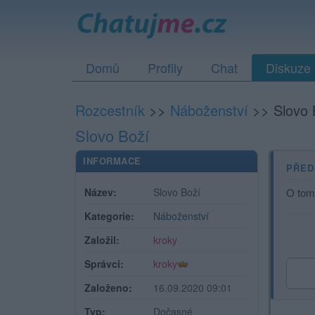
Domů
Profily
Chat
Diskuze
Rozcestník
>>
Náboženství
>>
Slovo 
Slovo Boží
INFORMACE
PŘED
Název:
Slovo Boží
O tom 
Kategorie:
Náboženství
Založil:
kroky
Správci:
kroky
Založeno:
16.09.2020 09:01
Typ:
Dočasné