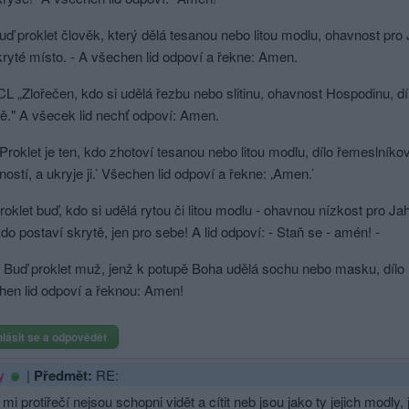
ď proklet člověk, který dělá tesanou nebo litou modlu, ohavnost pro 
kryté místo. - A všechen lid odpoví a řekne: Amen.
 „Zlořečen, kdo si udělá řezbu nebo slitinu, ohavnost Hospodinu, díl
tě." A všecek lid nechť odpoví: Amen.
roklet je ten, kdo zhotoví tesanou nebo litou modlu, dílo řemeslníko
ostí, a ukryje ji.’ Všechen lid odpoví a řekne: ‚Amen.’
oklet buď, kdo si udělá rytou či litou modlu - ohavnou nízkost pro Ja
kdo postaví skrytě, jen pro sebe! A lid odpoví: - Staň se - amén! -
Buď proklet muž, jenž k potupě Boha udělá sochu nebo masku, dílo ru
hen lid odpoví a řeknou: Amen!
hlásit se a odpovědět
|
Předmět:
RE:
y
 mi protiřečí nejsou schopni vidět a cítit neb jsou jako ty jejich modly