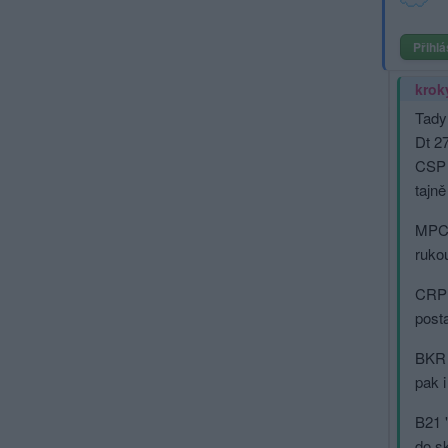
Přihlá
krok
Tady 
Dt 2
CSP 
tajně
MPCZ 
ruko
CRP 
posta
BKR Z
pak i
B21 
do s