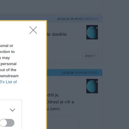
20.06.26 08:43:00
|
#3318 (1)
 zůstává a jeho láska v nás dosáhla
sonal or
ection to
#3317
ou may
 personal
out of the
13.06.26 15:14:10
|
#3307
 downstream
B’s List of
ěných nohou sochy a rozdrtil je,
 na mlatě v letní době . Odnesl je vítr a
skou skálou a zaplnil celou zemi.