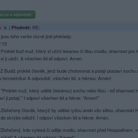
sit se a odpovědět
|
Předmět:
RE:
y
jsou toho verše různé jiné překlady:
7:15
Proklet buď muž, který si učiní tesanou či litou modlu, ohavnost pro
 si ji uloží. A všechen lid ať odpoví: Amen.
Budiž proklet člověk, jenž bude zhotovovat a potají postaví sochu an
u řemeslníka! A odpovědí, všechen lid, a řeknou: Ámén!
"Proklet muž, který udělá (tesanou) sochu nebo litou - toť ohavnost 
ví ji potají." I odpoví všechen lid a řekne: "Amen!"
lořečený člověk, kterýž by udělal rytinu aneb věc slitou, ohavnost H
 do skrýše odložil. I odpoví všecken lid a řekne: Amen.
"Zlořečený, kdo vytesá či odlije modlu, ohavnost před Hospodinem, vý
krýše!" A všechen lid odpoví: "Amen!"