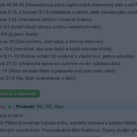
us 40:34-35 (Hospodinova sláva naplní právě dokončený stan a ani 
is 2:15, s Numeri 3:7-8 (obdělávat a střežit, tatáž slovesa jako služ
sis 3:24 (cherubové střežící vchod do Edenu)
m 8:5 (kněží slouží obrazu a stínu nebeských věcí)
0:9 (já jsem dveře)
icus 16 (Den smíření, Jom kipur, s krví na slitovnici)
m 10:4 (nemožné, aby krev býků a kozlů snímala hříchy)
 9:11-12 (Kristus vchází do svatyně s vlastní krví, jednou provždy)
uš 27:51 (chrámová opona se roztrhne ve dví, odshora dolů)
:14 (Slovo se stalo tělem a postavilo svůj stan mezi námi)
ní 21:3 (hle, Boží svatostánek s lidmi)
hlásit se a odpovědět
|
Předmět:
RE: RE: Stan
oky
 je to od tu :
ží Plátno proměňuje každou knihu, každého proroka a každou biblic
ěřeným vyprávěním. Porovnáváme Bibli Kralickou, Český studijní př