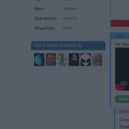
Stav:
Veřejné
Zobrazeno:
493072×
Rekla
Příspěvků:
2988
kroky
Na You 
TOTO TÉMA SLEDUJÍ (
6
)
Přihlá
krok
Cito
Exod