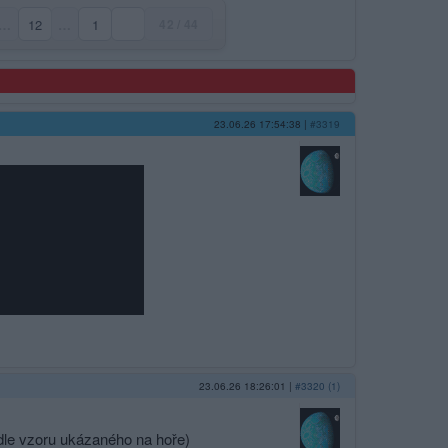
…
12
…
1
42 / 44
23.06.26 17:54:38
|
#3319
23.06.26 18:26:01
|
#3320 (1)
odle vzoru ukázaného na hoře)