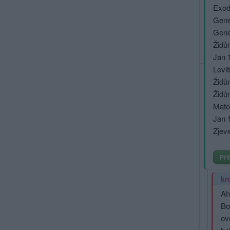
Exod
Genes
Gene
Židů
Jan 1
Levit
Židů
Židům
Mato
Jan 1
Zjeve
Při
kr
Aha
Bo
ov