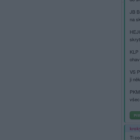
JB Bu
na s
HEJCL
skry
KLP P
ohavn
VS Pr
ji ně
PKM 
všec
Při
krok
Ti co