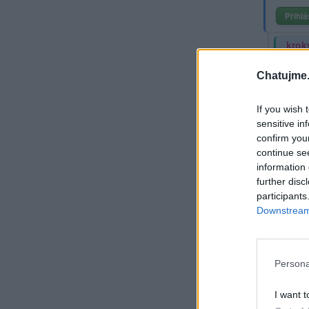
Přihlá
krok
1.Jan
Chatujme.
12Bo
svéh
If you wish 
sensitive in
Při
confirm you
continue se
information 
kroky
further disc
Jonatan
participants
Daniel 
Downstream 
34Viděl
35a ráz
nezbylo
Persona
I want t