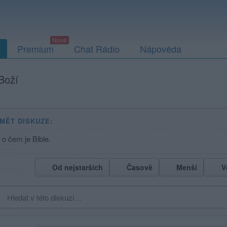
Premium
Chat Rádio
Nápověda
Boží
MĚT DISKUZE:
o čem je Bible.
Od nejstarších
Časově
Menší
V