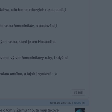
Jahva, dílo řemeslníkových rukou, a dá ji
o rukou řemeslníkův, a postaví si ji
vých rukou, které je pro Hospodina
hveho, výtvor řemeslníkovy ruky, i když si
kou umělce, a tajně ji vystaví! – a
#3305
13.06.26 22:34:27
|
#3308 (1)
, je o tom v Žalmu 115, ta mají takové