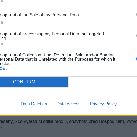
In
://diskuze.chatujme.cz/nabozenstvi/ateisticka-spolecnost-t303?pagin
o opt-out of the Sale of my Personal Data.
In
to opt-out of processing my Personal Data for Targeted
ing.
sit se a odpovědět
In
ma
o opt-out of Collection, Use, Retention, Sale, and/or Sharing
ersonal Data that Is Unrelated with the Purposes for which it
lected.
|
Předmět:
Out
y mi Ti chytráci z diskuze Ateistická společnost odpovědět proč je t
CONFIRM
 co stvořil ukryl do skrýše a neklaní se tomu ?
onomium 27
ečený člověk, kterýž by udělal rytinu aneb věc slitou, ohavnost Hospod
Data Deletion
Data Access
Privacy Policy
odložil.
řeklad 21. století:
řečený, kdo vytesá či odlije modlu, ohavnost před Hospodinem, výtvo
“