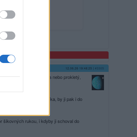
ator-page=7945#p165275
12.06.26 19:48:25
|
#3305
akovýto člověk zlořečený a nebo prokletý,
inu, dílo rukou řemeslníka, by ji pak i do
r šikovných rukou, i kdyby ji schoval do