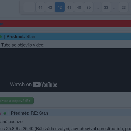
44
43
42
41
40
39
…
33
…
23
(aktuální strana)
ma
|
Předmět:
Stan
Tube se objevilo video:
sit se a odpovědět
|
Předmět:
RE: Stan
y
vané pasáže
us 25:8-9 a 25:40 (Bůh žádá svatyni, aby přebýval uprostřed lidu, p