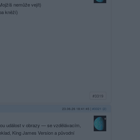
Mojžíš nemůže vejít)
ba kněží)
#3319
23.06.26 18:41:45
|
#3321 (2)
kou událost v obrazy — se vzdělávacím,
eklad, King James Version a původní