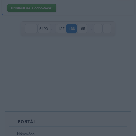
Přihlásit se a odpovědět
5423
…
187
186
185
…
1
(aktuální strana)
PORTÁL
Nápověda