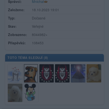
Správci:
Mnichal
Založeno:
18.10.2023 19:01
Typ:
Dočasné
Stav:
Veřejné
Zobrazeno:
8044982×
Příspěvků:
108453
TOTO TÉMA SLEDUJÍ (
8
)