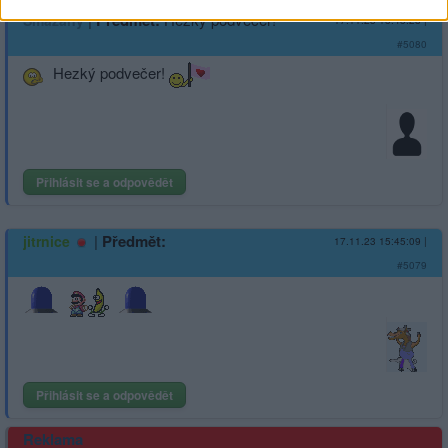
|
Předmět:
Hezký podvečer!
Smazaný
17.11.23 15:45:28
|
#5080
Hezký podvečer!
Přihlásit se a odpovědět
|
Předmět:
jitrnice
17.11.23 15:45:09
|
#5079
Přihlásit se a odpovědět
Reklama