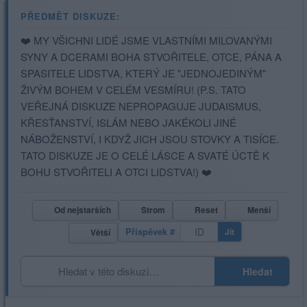
PŘEDMĚT DISKUZE:
❤️ MY VŠICHNI LIDÉ JSME VLASTNÍMI MILOVANÝMI
SYNY A DCERAMI BOHA STVOŘITELE, OTCE, PÁNA A
SPASITELE LIDSTVA, KTERÝ JE "JEDNOJEDINÝM"
ŽIVÝM BOHEM V CELÉM VESMÍRU! (P.S. TATO
VEŘEJNÁ DISKUZE NEPROPAGUJE JUDAISMUS,
KŘESŤANSTVÍ, ISLÁM NEBO JAKÉKOLI JINÉ
NÁBOŽENSTVÍ, I KDYŽ JICH JSOU STOVKY A TISÍCE.
TATO DISKUZE JE O CELÉ LÁSCE A SVATÉ ÚCTĚ K
BOHU STVOŘITELI A OTCI LIDSTVA!) ❤️
Od nejstarších
Strom
Reset
Menší
Příspěvek #
Jít
Větší
Hledat