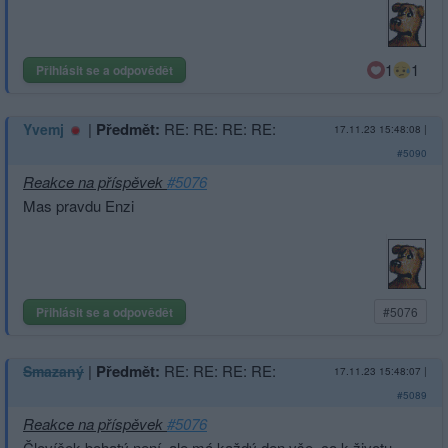
1
1
Přihlásit se a odpovědět
|
Předmět:
RE: RE: RE: RE:
Yvemj
17.11.23 15:48:08
|
#5090
Reakce na příspěvek
#5076
Mas pravdu Enzi
Přihlásit se a odpovědět
#5076
|
Předmět:
RE: RE: RE: RE:
Smazaný
17.11.23 15:48:07
|
#5089
Reakce na příspěvek
#5076
Človíček bohatý není, ale má každý den vše, co k životu