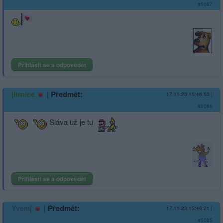
#5087
Přihlásit se a odpovědět
|
Předmět:
jitrnice
17.11.23 15:46:53
|
#5086
Sláva už je tu
Přihlásit se a odpovědět
|
Předmět:
Yvemj
17.11.23 15:46:21
|
#5085