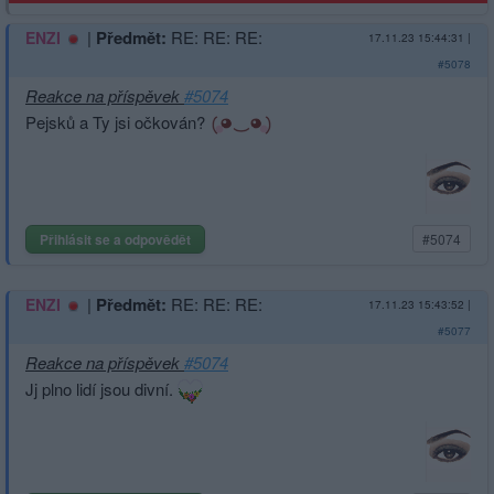
|
Předmět:
RE: RE: RE:
ENZI
17.11.23 15:44:31
|
#5078
Reakce na příspěvek
#5074
Pejsků a Ty jsi očkován?
Přihlásit se a odpovědět
#5074
|
Předmět:
RE: RE: RE:
ENZI
17.11.23 15:43:52
|
#5077
Reakce na příspěvek
#5074
Jj plno lidí jsou divní.