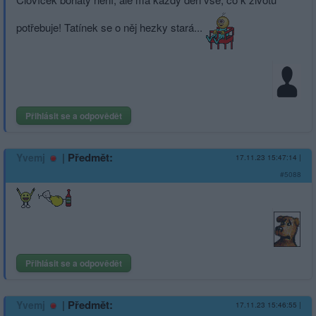
potřebuje! Tatínek se o něj hezky stará...
Přihlásit se a odpovědět
|
Předmět:
Yvemj
17.11.23 15:47:14
|
#5088
Přihlásit se a odpovědět
|
Předmět:
Yvemj
17.11.23 15:46:55
|