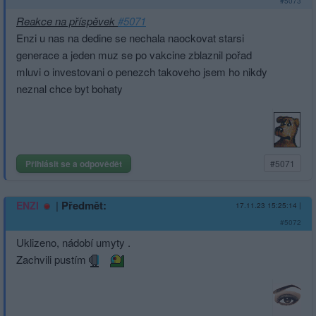
#5073
Reakce na příspěvek
#5071
Enzi u nas na dedine se nechala naockovat starsi
generace a jeden muz se po vakcine zblaznil pořad
mluvi o investovani o penezch takoveho jsem ho nikdy
neznal chce byt bohaty
Přihlásit se a odpovědět
#5071
|
Předmět:
ENZI
17.11.23 15:25:14
|
#5072
Uklizeno, nádobí umyty .
Zachvili pustím