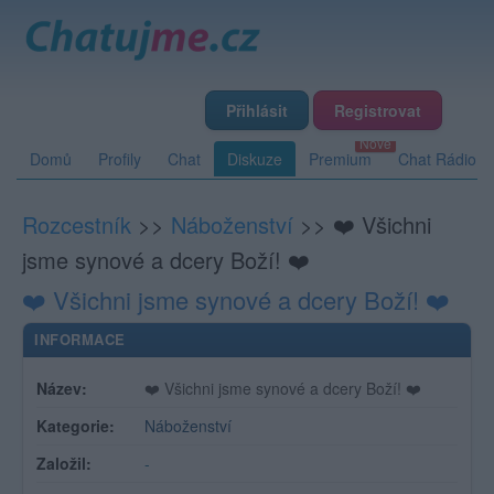
Přihlásit
Registrovat
Domů
Profily
Chat
Diskuze
Premium
Chat Rádio
Rozcestník
>>
Náboženství
>>
❤️ Všichni
jsme synové a dcery Boží! ❤️
❤️ Všichni jsme synové a dcery Boží! ❤️
INFORMACE
Název:
❤️ Všichni jsme synové a dcery Boží! ❤️
Kategorie:
Náboženství
Založil:
-