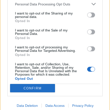
Reakce na příspěvek
#5079
Personal Data Processing Opt Outs
I want to opt-out of the Sharing of my
personal data.
Opted In
I want to opt-out of the Sale of my
Personal Data.
Přihlásit se a odpovědět
Opted In
I want to opt-out of processing my
|
Předmět:
RE: RE: RE: RE:
Yvemj
17.11.23 15:45:32
|
Personal Data for Targeted Advertising.
#5082
Opted In
Reakce na příspěvek
#5078
I want to opt-out of Collection, Use,
Ockovany nejsem
Retention, Sale, and/or Sharing of my
Personal Data that Is Unrelated with the
Purposes for which it was collected.
Opted Out
CONFIRM
1
Přihlásit se a odpovědět
#5078
Reklama
Data Deletion
Data Access
Privacy Policy