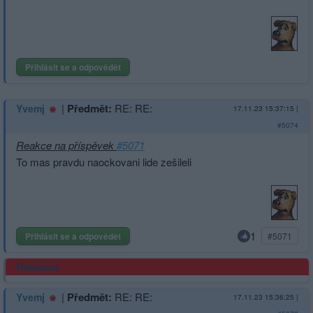
Přihlásit se a odpovědět
|
Předmět:
RE: RE:
Yvemj
17.11.23 15:37:15
|
#5074
Reakce na příspěvek
#5071
To mas pravdu naockovani lide zešileli
1
Přihlásit se a odpovědět
#5071
Reklama
|
Předmět:
RE: RE:
Yvemj
17.11.23 15:36:25
|