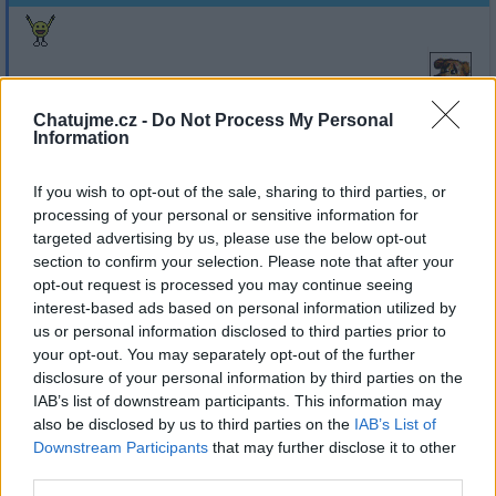
Chatujme.cz -
Do Not Process My Personal
Přihlásit se a odpovědět
Information
If you wish to opt-out of the sale, sharing to third parties, or
|
Předmět:
Yvemj
17.11.23 15:46:10
|
processing of your personal or sensitive information for
#5084
targeted advertising by us, please use the below opt-out
Covicku hezky podvecer
section to confirm your selection. Please note that after your
opt-out request is processed you may continue seeing
interest-based ads based on personal information utilized by
us or personal information disclosed to third parties prior to
your opt-out. You may separately opt-out of the further
disclosure of your personal information by third parties on the
Přihlásit se a odpovědět
IAB’s list of downstream participants. This information may
also be disclosed by us to third parties on the
IAB’s List of
|
Předmět:
RE:
Smazaný
Downstream Participants
that may further disclose it to other
17.11.23 15:46:01
|
third parties.
#5083