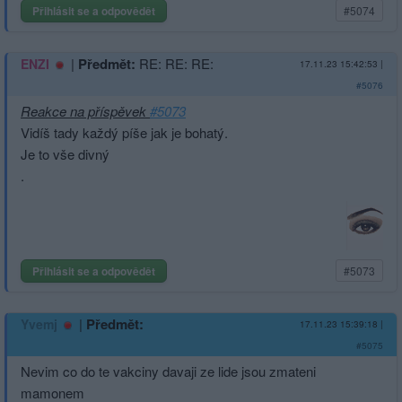
Přihlásit se a odpovědět
#5074
|
Předmět:
RE: RE: RE:
ENZI
17.11.23 15:42:53
|
#5076
Reakce na příspěvek
#5073
Vidíš tady každý píše jak je bohatý.
Je to vše divný
.
Přihlásit se a odpovědět
#5073
|
Předmět:
Yvemj
17.11.23 15:39:18
|
#5075
Nevim co do te vakciny davaji ze lide jsou zmateni
mamonem