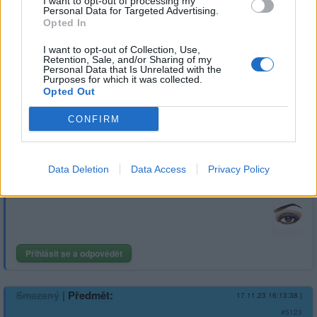
I want to opt-out of processing my
Věř že mám.
Personal Data for Targeted Advertising.
Opted In
I want to opt-out of Collection, Use,
Retention, Sale, and/or Sharing of my
Personal Data that Is Unrelated with the
Purposes for which it was collected.
Opted Out
Přihlásit se a odpovědět
#5114
CONFIRM
|
Předmět:
ENZI
17.11.23 16:18:08
|
#5124
Data Deletion
Data Access
Privacy Policy
Jste zde na dizkusi přísný tak asi
Přihlásit se a odpovědět
|
Předmět:
Smazaný
17.11.23 16:13:38
|
#5123