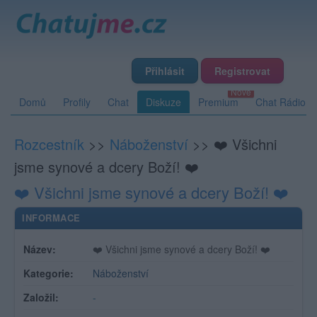
Přihlásit
Registrovat
Domů
Profily
Chat
Diskuze
Premium
Chat Rádio
Rozcestník
>>
Náboženství
>>
❤️ Všichni
jsme synové a dcery Boží! ❤️
❤️ Všichni jsme synové a dcery Boží! ❤️
INFORMACE
Název:
❤️ Všichni jsme synové a dcery Boží! ❤️
Kategorie:
Náboženství
Založil:
-