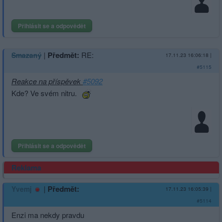
Přihlásit se a odpovědět
|
Předmět:
RE:
Smazaný
17.11.23 16:06:18
|
#5115
Reakce na příspěvek
#5092
Kde? Ve svém nitru.
Přihlásit se a odpovědět
Reklama
|
Předmět:
Yvemj
17.11.23 16:05:39
|
#5114
Enzi ma nekdy pravdu