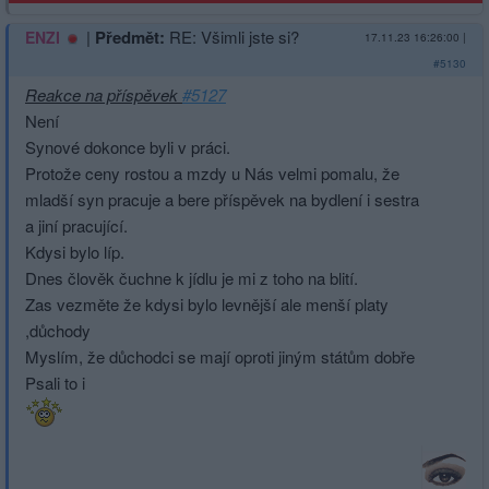
|
Předmět:
RE: Všimli jste si?
ENZI
17.11.23 16:26:00
|
#5130
Reakce na příspěvek
#5127
Není
Synové dokonce byli v práci.
Protože ceny rostou a mzdy u Nás velmi pomalu, že
mladší syn pracuje a bere příspěvek na bydlení i sestra
a jiní pracující.
Kdysi bylo líp.
Dnes člověk čuchne k jídlu je mi z toho na blití.
Zas vezměte že kdysi bylo levnější ale menší platy
,důchody
Myslím, že důchodci se mají oproti jiným státům dobře
Psali to i