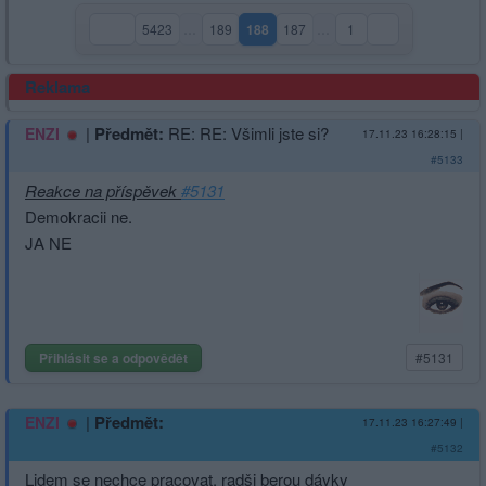
5423
…
189
188
187
…
1
(aktuální strana)
Reklama
|
Předmět:
RE: RE: Všimli jste si?
ENZI
17.11.23 16:28:15
|
#5133
Reakce na příspěvek
#5131
Demokracii ne.
JA NE
Přihlásit se a odpovědět
#5131
|
Předmět:
ENZI
17.11.23 16:27:49
|
#5132
Lidem se nechce pracovat, radši berou dávky