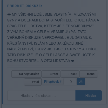
PŘEDMĚT DISKUZE:
❤️ MY VŠICHNI LIDÉ JSME VLASTNÍMI MILOVANÝMI
SYNY A DCERAMI BOHA STVOŘITELE, OTCE, PÁNA A
SPASITELE LIDSTVA, KTERÝ JE "JEDNOJEDINÝM"
ŽIVÝM BOHEM V CELÉM VESMÍRU! (P.S. TATO
VEŘEJNÁ DISKUZE NEPROPAGUJE JUDAISMUS,
KŘESŤANSTVÍ, ISLÁM NEBO JAKÉKOLI JINÉ
NÁBOŽENSTVÍ, I KDYŽ JICH JSOU STOVKY A TISÍCE.
TATO DISKUZE JE O CELÉ LÁSCE A SVATÉ ÚCTĚ K
BOHU STVOŘITELI A OTCI LIDSTVA!) ❤️
Od nejstarších
Strom
Reset
Menší
Příspěvek #
Jít
Větší
Hledat