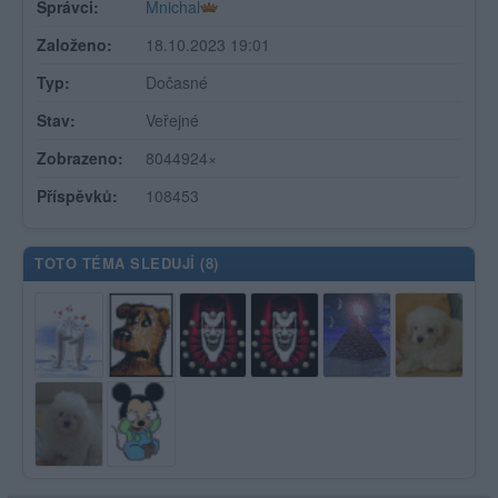
Správci:
Mnichal
Založeno:
18.10.2023 19:01
Typ:
Dočasné
Stav:
Veřejné
Zobrazeno:
8044924×
Příspěvků:
108453
TOTO TÉMA SLEDUJÍ (
8
)