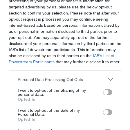
processing of your personal or sensitive information for
targeted advertising by us, please use the below opt-out
section to confirm your selection. Please note that after your
opt-out request is processed you may continue seeing
Přihlásit se a odpovědět
interest-based ads based on personal information utilized by
us or personal information disclosed to third parties prior to
|
Předmět:
ENZI
17.11.23 16:19:43
|
your opt-out. You may separately opt-out of the further
disclosure of your personal information by third parties on the
#5126
IAB’s list of downstream participants. This information may
Nebo už tady nikomu nerozumím nevím.
also be disclosed by us to third parties on the
IAB’s List of
Downstream Participants
that may further disclose it to other
third parties.
Personal Data Processing Opt Outs
Přihlásit se a odpovědět
I want to opt-out of the Sharing of my
personal data.
Reklama
Opted In
|
Předmět:
RE:
ENZI
17.11.23 16:18:29
|
I want to opt-out of the Sale of my
Personal Data.
#5125
Opted In
Reakce na příspěvek
#5114