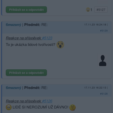
1
Přihlásit se a odpovědět
#5127
|
Předmět:
RE:
Smazaný
17.11.23 16:24:18
|
#5129
Reakce na příspěvek
#5123
To je ukázka lidové tvořivosti?
Přihlásit se a odpovědět
|
Předmět:
RE:
Smazaný
17.11.23 16:22:13
|
#5128
Reakce na příspěvek
#5126
LIDÉ SI NEROZUMÍ UŽ DÁVNO!