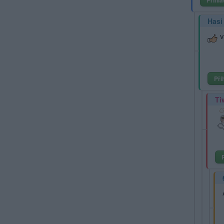
Přihlá
Hasi
v
Při
Ti