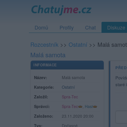
Domů
Profily
Chat
Diskuze
Rozcestník
>>
Ostatní
>>
Malá samo
Malá samota
INFORMACE
PŘED
Název:
Malá samota
Povíd
staré 
Kategorie:
Ostatní
Založil:
Spra-Tec
Správci:
Spra-Tec
,
Hasi
Založeno:
23.11.2020 20:00
Typ:
Dočasné