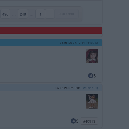
496
…
248
…
1
930 / 990
05.06.26 07:17:14
|
#40913
5
05.06.26 07:32:05
|
#40914 (1)
3
#40913