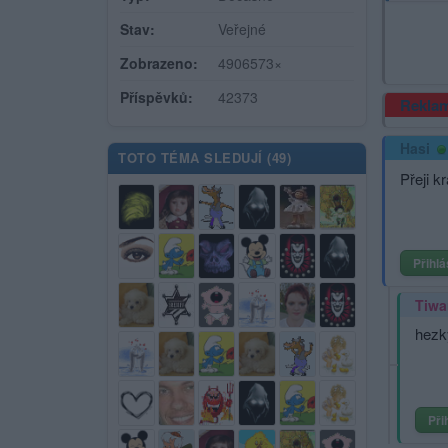
Stav:
Veřejné
Zobrazeno:
4906573×
Příspěvků:
42373
Rekla
Hasi
TOTO TÉMA SLEDUJÍ (
49
)
Přeji k
Přihlá
Tiwa
hezk
Při