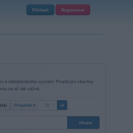
Přihlásit
Registrovat
aví a náboženského vyznání. Prostě pro všechny
erou se až tak vážně.
ětší
Příspěvek #
Jít
Hledat