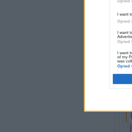
Opted 
I want t
Opted 
Při
I want 
Sm
Advertis
Opted 
Pá
I want t
of my P
was col
Opted 