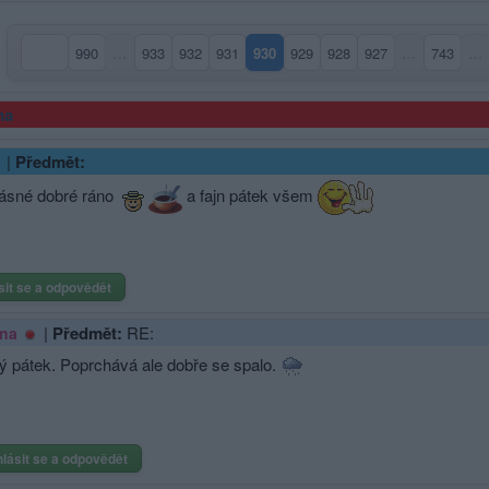
990
…
933
932
931
930
929
928
927
…
743
…
(aktuální strana)
ma
|
Předmět:
rásné dobré ráno
a fajn pátek všem
sit se a odpovědět
|
Předmět:
RE:
na
ý pátek. Poprchává ale dobře se spalo.
hlásit se a odpovědět