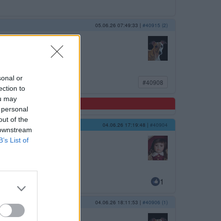
05.06.26 07:49:33
|
#40915 (2)
idu spát.
sonal or
#40908
ection to
ou may
 personal
out of the
04.06.26 17:19:48
|
#40904
 downstream
B’s List of
1
04.06.26 18:11:53
|
#40906 (1)