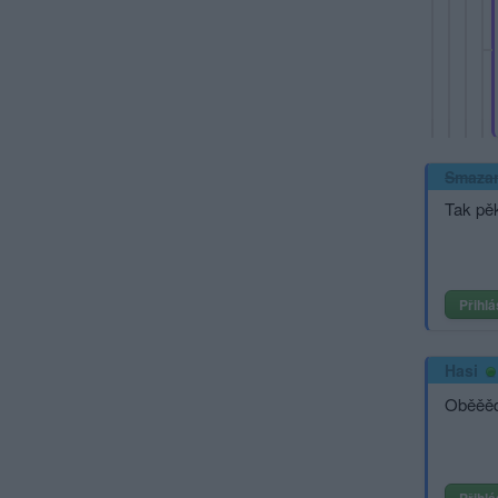
Smaza
Tak pě
Přihlá
Hasi
Oběěěd