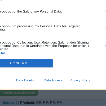
In
o opt-out of the Sale of my Personal Data.
In
hlásit se a odpovědět
to opt-out of processing my Personal Data for Targeted
|
Předmět:
RE: RE:
azaný
ing.
In
dla se mu domů asi můžou taky hodit
o opt-out of Collection, Use, Retention, Sale, and/or Sharing
ersonal Data that Is Unrelated with the Purposes for which it
lected.
Out
Přihlásit se a odpovědět
CONFIRM
|
Předmět:
RE: RE: RE:
malychrtvgargoylelandu
Pádlo se v dnešní době může hodit asi každému.
Data Deletion
Data Access
Privacy Policy
Přihlásit se a odpovědět
|
Předmět:
RE: RE: RE: RE:
Smazaný