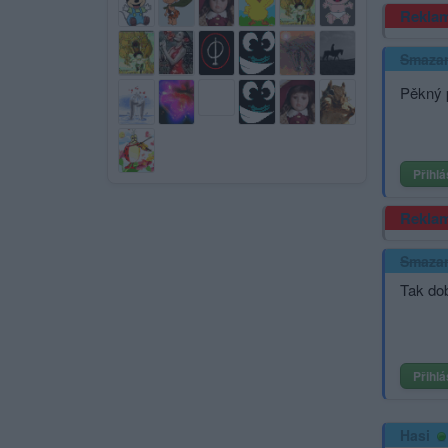
Rekla
Smaza
Pěkný 
Přihlá
Rekla
Smaza
Tak do
Přihlá
Hasi