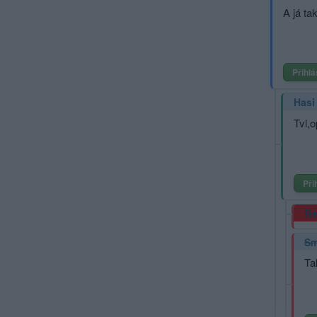
A já ta
Přihlá
Hasi
Tvl,
Při
Re
Sm
Ta