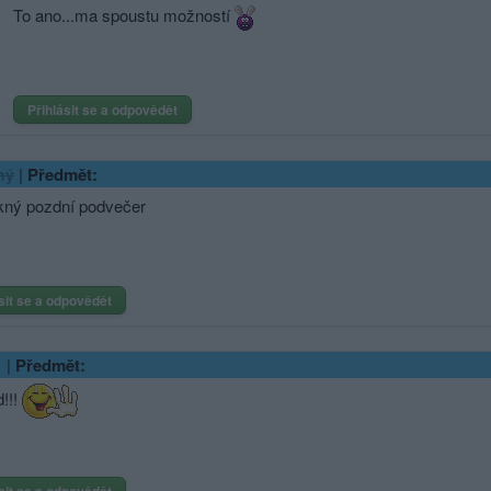
To ano...ma spoustu možností
Přihlásit se a odpovědět
|
Předmět:
ný
kný pozdní podvečer
sit se a odpovědět
|
Předmět:
!!!