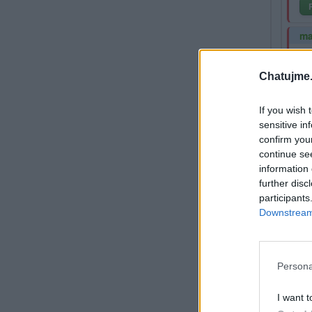
ma
Co
Chatujme.
If you wish 
sensitive in
confirm you
Rekla
continue se
information 
Hasi
further disc
Já dal
participants
Downstream 
Přihlá
Persona
maly
I want t
Než m