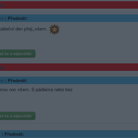
ma
|
Předmět:
ný
páteční den přeji,,všem.
sit se a odpovědět
ma
|
Předmět:
ný
brou noc všem. S pádlama nebo bez
sit se a odpovědět
|
Předmět: