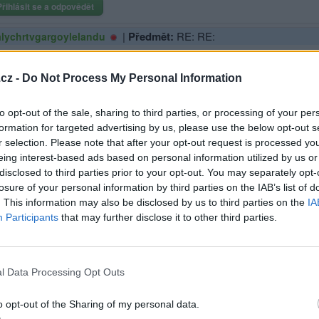
Přihlásit se a odpovědět
|
Předmět:
RE: RE:
lychrtvgargoylelandu
, upad ti ipad? No hlavně že se mu nic vážného nestalo a mohl jít v kl
cz -
Do Not Process My Personal Information
to opt-out of the sale, sharing to third parties, or processing of your per
Přihlásit se a odpovědět
formation for targeted advertising by us, please use the below opt-out s
r selection. Please note that after your opt-out request is processed y
ma
eing interest-based ads based on personal information utilized by us or
disclosed to third parties prior to your opt-out. You may separately opt-
|
Předmět:
losure of your personal information by third parties on the IAB’s list of
 sprchu a čekám na padla
. This information may also be disclosed by us to third parties on the
IA
Participants
that may further disclose it to other third parties.
sit se a odpovědět
l Data Processing Opt Outs
|
Předmět:
RE:
chrtvgargoylelandu
o opt-out of the Sharing of my personal data.
i došlo, že to nejsou pádla, ale padla.