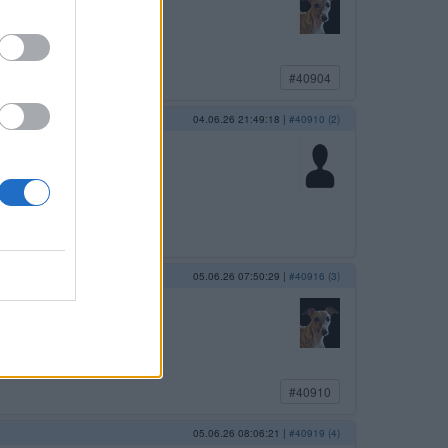
#40904
04.06.26 21:49:18
|
#40910 (2)
05.06.26 07:50:29
|
#40916 (3)
#40910
05.06.26 08:06:21
|
#40919 (4)