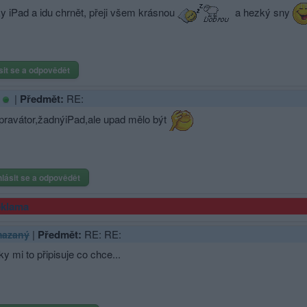
ky iPad a idu chrnět, přeji všem krásnou
a hezký sny
sit se a odpovědět
|
Předmět:
RE:
opravátor,žad­nýiPad,ale upad mělo být
hlásit se a odpovědět
klama
|
Předmět:
RE: RE:
azaný
ky mi to připisuje co chce...