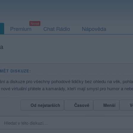
Premium
Chat Rádio
Nápověda
ta
MĚT DISKUZE:
ání a diskuze pro všechny pohodové lidičky bez ohledu na věk, pohl
i nové virtuální přátele a kamarády, kteří mají smysl pro humor a neb
Od nejstarších
Časově
Menší
V