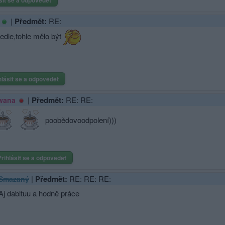
sit se a odpovědět
|
Předmět:
RE:
edle,tohle mělo být
hlásit se a odpovědět
|
Předmět:
RE: RE:
wana
poobědovoodpo­lení)))
Přihlásit se a odpovědět
|
Předmět:
RE: RE: RE:
Smazaný
Aj dabltuu a hodně práce