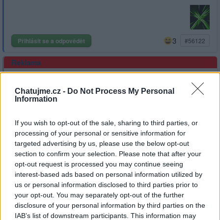
3
Přihlásit se a odpovědět
#56122
Reklama
|
Předmět:
RE: RE:
Smazaný
25.08.23 13:33:54
|
Chatujme.cz -
Do Not Process My Personal
#56143
Information
Reakce na příspěvek
#56138
Rada číslo 2: Daňová optimalizace je zcela nezbytná
If you wish to opt-out of the sale, sharing to third parties, or
processing of your personal or sensitive information for
targeted advertising by us, please use the below opt-out
section to confirm your selection. Please note that after your
opt-out request is processed you may continue seeing
interest-based ads based on personal information utilized by
us or personal information disclosed to third parties prior to
your opt-out. You may separately opt-out of the further
disclosure of your personal information by third parties on the
IAB’s list of downstream participants. This information may