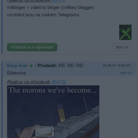
milbloger = válečný bloger (military blogger)
umístěni jsou na ruském Telegramu
Přihlásit se a odpovědět
#56131
|
Předmět:
RE: RE: RE:
Easy-livin
25.08.23 13:09:35
|
Eifelovka
#56134
Reakce na příspěvek
#56132