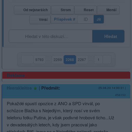
Od nejstarších
Strom
Reset
Menší
Příspěvek #
Jít
Větší
Hledat
9793
…
2269
2268
2267
…
1
(aktuální strana)
Reklama
|
Předmět:
Heerakleitos
25.08.23 14:00:31
|
#56150
Pokaždé spustí opozice z ANO a SPD virvál, po
schůzce Blažka s Nejedlým, který nosí ve svém
telefonu fotku Putina, je však podivné hrobové ticho...Už
v devadesátých letech, kdy jsem pracoval jako
příslušník BIS, jsme se o Nejedlého zajímali, protože