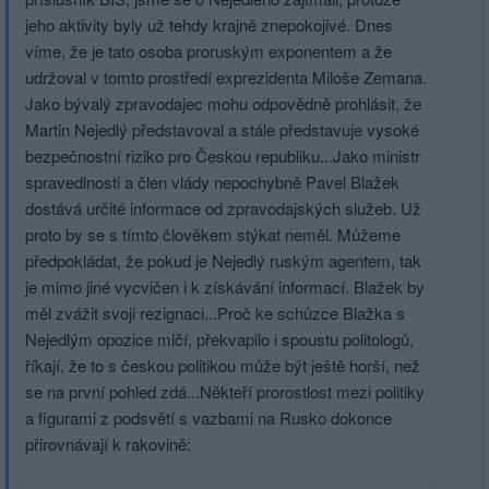
jeho aktivity byly už tehdy krajně znepokojivé. Dnes
víme, že je tato osoba proruským exponentem a že
udržoval v tomto prostředí exprezidenta Miloše Zemana.
Jako bývalý zpravodajec mohu odpovědně prohlásit, že
Martin Nejedlý představoval a stále představuje vysoké
bezpečnostní riziko pro Českou republiku...Jako ministr
spravedlnosti a člen vlády nepochybně Pavel Blažek
dostává určité informace od zpravodajských služeb. Už
proto by se s tímto člověkem stýkat neměl. Můžeme
předpokládat, že pokud je Nejedlý ruským agentem, tak
je mimo jiné vycvičen i k získávání informací. Blažek by
měl zvážit svoji rezignaci...Proč ke schůzce Blažka s
Nejedlým opozice mlčí, překvapilo i spoustu politologů,
říkají, že to s českou politikou může být ještě horší, než
se na první pohled zdá...Někteří prorostlost mezi politiky
a figurami z podsvětí s vazbami na Rusko dokonce
přirovnávají k rakovině: