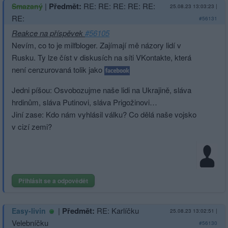
|
Předmět:
RE: RE: RE: RE: RE:
Smazaný
25.08.23 13:03:23
|
RE:
#56131
Reakce na příspěvek
#56105
Nevím, co to je milfbloger. Zajímají mě názory lidí v
Rusku. Ty lze číst v diskusích na síti VKontakte, která
není cenzurovaná tolik jako
Jedni píšou: Osvobozujme naše lidi na Ukrajině, sláva
hrdinům, sláva Putinovi, sláva Prigožinovi…
Jiní zase: Kdo nám vyhlásil válku? Co dělá naše vojsko
v cizí zemi?
Přihlásit se a odpovědět
|
Předmět:
RE: Karlíčku
Easy-livin
25.08.23 13:02:51
|
Velebníčku
#56130