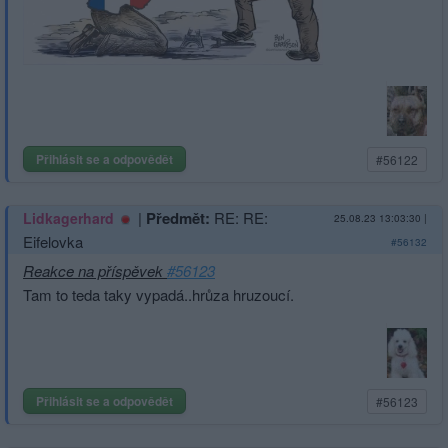
Přihlásit se a odpovědět
#56122
|
Předmět:
RE: RE:
Lidkagerhard
25.08.23 13:03:30
|
Eifelovka
#56132
Reakce na příspěvek
#56123
Tam to teda taky vypadá..hrůza hruzoucí.
Přihlásit se a odpovědět
#56123