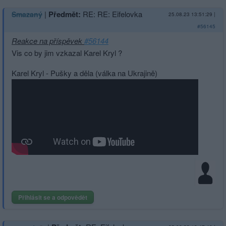
|
Předmět:
RE: RE: Eifelovka
Smazaný
25.08.23 13:51:29
|
#56145
Reakce na příspěvek
#56144
Vis co by jim vzkazal Karel Kryl ?
Karel Kryl - Pušky a děla (válka na Ukrajině)
Přihlásit se a odpovědět