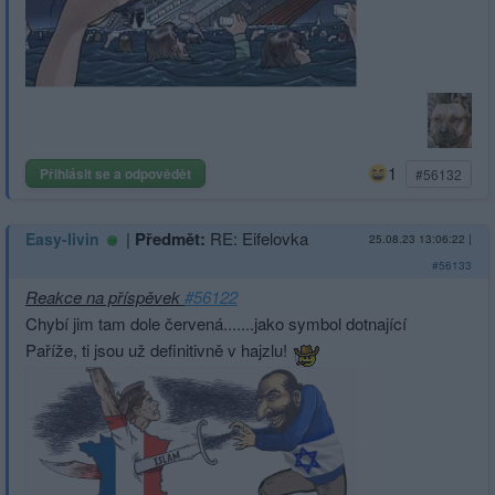
1
Přihlásit se a odpovědět
#56132
|
Předmět:
RE: Eifelovka
Easy-livin
25.08.23 13:06:22
|
#56133
Reakce na příspěvek
#56122
Chybí jim tam dole červená.......jako symbol dotnající
Paříže, ti jsou už definitivně v hajzlu!