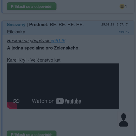
1
Přihlásit se a odpovědět
|
Předmět:
RE: RE: RE: RE:
Smazaný
25.08.23 13:57:17
|
Eifelovka
#56147
Reakce na příspěvek
#56146
A jedna specialne pro Zelenskeho.
Karel Kryl - Veličenstvo kat
Přihlásit se a odpovědět