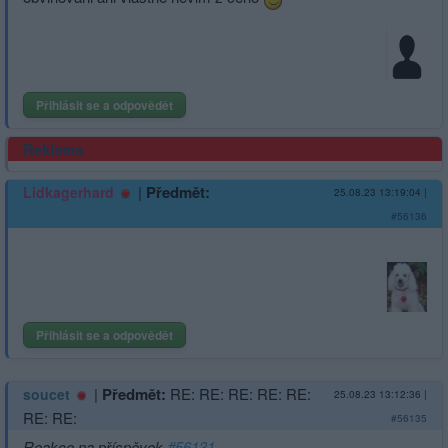
Přihlásit se a odpovědět
Reklama
|
Předmět:
Lidkagerhard
25.08.23 13:19:04
|
#56136
Přihlásit se a odpovědět
|
Předmět:
RE: RE: RE: RE: RE:
soucet
25.08.23 13:12:36
|
RE: RE:
#56135
Reakce na příspěvek
#56131