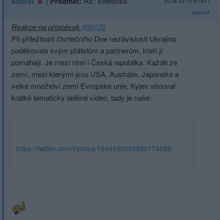
|
Předmět:
RE: Eifelovka
soucet
25.08.23 13:47:40
|
#56144
Reakce na příspěvek
#56122
Při příležitosti čtvrtečního Dne nezávislosti Ukrajina
poděkovala svým přátelům a partnerům, kteří jí
pomáhají. Je mezi nimi i Česká republika. Každé ze
zemí, mezi kterými jsou USA, Austrálie, Japonsko a
velké množství zemí Evropské unie, Kyjev věnoval
krátké tematicky laděné video, tady je naše:
https://twitter.com/i/status/1694590358880174589