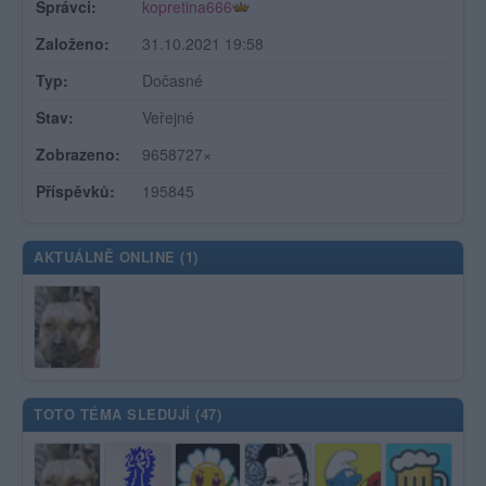
Správci:
kopretina666
Založeno:
31.10.2021 19:58
Typ:
Dočasné
Stav:
Veřejné
Zobrazeno:
9658727×
Příspěvků:
195845
AKTUÁLNĚ ONLINE (
1
)
TOTO TÉMA SLEDUJÍ (
47
)