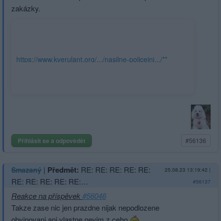
zakázky.
https://www.kverulant.org/.../nasilne-policejni.../**
Přihlásit se a odpovědět
#56136
|
Předmět:
RE: RE: RE: RE: RE:
Smazaný
25.08.23 13:19:42
|
RE: RE: RE: RE: RE:…
#56137
Reakce na příspěvek
#56046
Takze zase nic jen prazdne nijak nepodlozene
obvinovani ani vlastne nevim z ceho