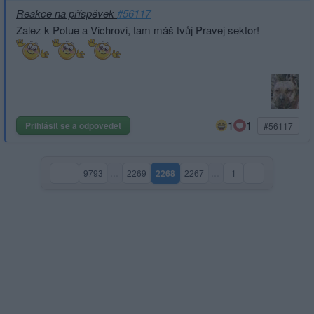
Reakce na příspěvek
#56117
Zalez k Potue a Vichrovi, tam máš tvůj Pravej sektor!
1
1
Přihlásit se a odpovědět
#56117
9793
…
2269
2268
2267
…
1
(aktuální strana)