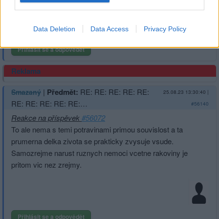
Data Deletion
Data Access
Privacy Policy
Přihlásit se a odpovědět
Reklama
|
Předmět:
RE: RE: RE: RE: RE:
Smazaný
25.08.23 13:30:40
|
RE: RE: RE: RE: RE:…
#56140
Reakce na příspěvek
#56072
To ale nema s temi potravinami primou souvislost a ta
prumerna delka zivota se prakticky zvysuje vsude.
Samozrejme narust ruznych nemoci vcetne rakoviny je
pritom vic nez zrejmy.
Přihlásit se a odpovědět