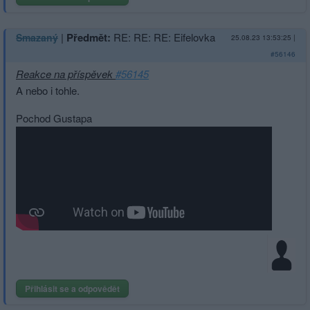
|
Předmět:
RE: RE: RE: Eifelovka
Smazaný
25.08.23 13:53:25
|
#56146
Reakce na příspěvek
#56145
A nebo i tohle.
Pochod Gustapa
Přihlásit se a odpovědět