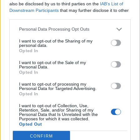
also be disclosed by us to third parties on the
IAB’s List of
Downstream Participants
that may further disclose it to other
1
Přihlásit se a odpovědět
third parties.
Personal Data Processing Opt Outs
|
Předmět:
Lidkagerhard
25.08.23 13:31:41
|
#56142
I want to opt-out of the Sharing of my
personal data.
Opted In
I want to opt-out of the Sale of my
Personal Data.
Opted In
Přihlásit se a odpovědět
I want to opt-out of processing my
Personal Data for Targeted Advertising.
Reklama
Opted In
I want to opt-out of Collection, Use,
|
Předmět:
RE: RE: RE: RE: RE:
Smazaný
25.08.23 13:31:41
|
Retention, Sale, and/or Sharing of my
RE: RE: RE: RE: RE:…
Personal Data that Is Unrelated with the
#56141
Purposes for which it was collected.
Reakce na příspěvek
#56140
Opted Out
Dalsi veci je i ta obezita. I tohle bylo driv v CSSR
CONFIRM
nesrovnatelne lepsi.