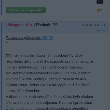
1
Přihlásit se a odpovědět
|
Předmět:
RE:
Lidkagerhard
25.08.23 13:20:17
|
#56138
Reakce na příspěvek
#56136
**
·
❓😡 Tak je to s tím úsporným balíčkem? V době
rekordního deficitu státního rozpočtu si vnitro nakupuje
luxusní auta! Nevadí, čeští důchodci to máznou.
Ministerstvo vnitra uzavřelo smlouvu na nákup téměř
289 vozů Škoda Kodiaq s útočným rámem za 453
milionů korun. Jedno vozidlo tak vyjde na 1,6 milionů
korun, píše Kverulant.
V článku se kromě toho píše, že zakázka byla předem
připravena pro jednoho zájemce, Kverulant proto žádá
Úřad na ochranu hospodářské soutěže o přešetření