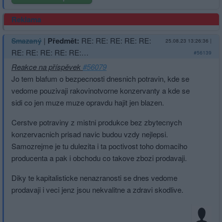
Reklama
|
Předmět:
RE: RE: RE: RE: RE:
Smazaný
25.08.23 13:26:36
|
RE: RE: RE: RE: RE:…
#56139
Reakce na příspěvek
#56079
Jo tem blafum o bezpecnosti dnesnich potravin, kde se
vedome pouzivaji rakovinotvorne konzervanty a kde se
sidi co jen muze muze opravdu hajit jen blazen.
Cerstve potraviny z mistni produkce bez zbytecnych
konzervacnich prisad navic budou vzdy nejlepsi.
Samozrejme je tu dulezita i ta poctivost toho domaciho
producenta a pak i obchodu co takove zbozi prodavaji.
Diky te kapitalisticke nenazranosti se dnes vedome
prodavaji i veci jenz jsou nekvalitne a zdravi skodlive.