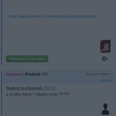
https://www.novinky.cz/clanek/domaci-pokazde-spusti-
opozice-virval-po-schuzce-blazka-s-nejedlym-je-
podivne-hrobove-ticho-40441267
1
Přihlásit se a odpovědět
|
Předmět:
RE:
Smazaný
25.08.23 14:00:27
|
#56149
Reakce na příspěvek
#56142
a co jako čekal ? záplavu kytic ?????