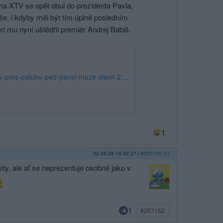
a XTV se opět obul do prezidenta Pavla,
e, i kdyby měl být tím úplně posledním
kt mu nyní uštědřil premiér Andrej Babiš.
https://medium.seznam.cz/clanek/d-lakomy-andrej-babis-hodil-petra-macinku-pres-palubu-petr-pavel-muze-slavit-282078#dop_ab_variant=0&dop_source_zone_name=blogy.sznhp.box&dop_vert_ab=&dop_vert_id=&source=hp&seq_no=1&utm_source=www.seznam.cz&utm_medium=z-boxiku&utm_campaign=abtest302_asistent_url
1
02.06.26 19:02:27
|
#207155 (1)
ty, ale ať se neprezentuje osobně jako v
1
#207152