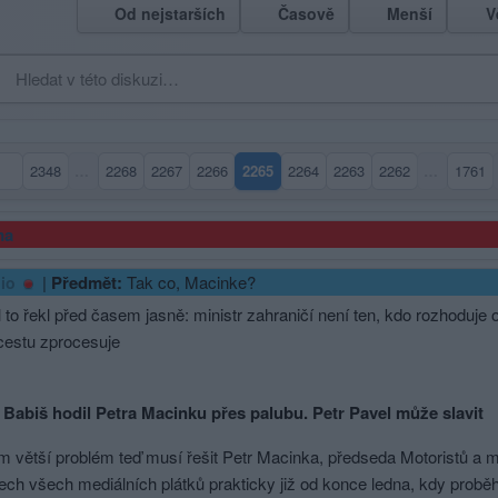
Od nejstarších
Časově
Menší
V
2348
…
2268
2267
2266
2265
2264
2263
2262
…
1761
(aktuální strana)
ma
|
Předmět:
Tak co, Macinke?
io
 to řekl před časem jasně: ministr zahraničí není ten, kdo rozhoduje o
cestu zprocesuje
 Babiš hodil Petra Macinku přes palubu. Petr Pavel může slavit
větší problém teď musí řešit Petr Macinka, předseda Motoristů a min
ech všech mediálních plátků prakticky již od konce ledna, kdy pro