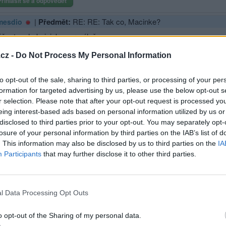
Přihlásit se a odpovědět
|
Předmět:
RE: RE: Tak co, Macinke?
mesdio
š v tom hokej, jako normálně
Pavel se takhle o Trumpovi vyjádřil, když ještě nebyl prezidentem
cz -
Do Not Process My Personal Information
Přihlásit se a odpovědět
to opt-out of the sale, sharing to third parties, or processing of your per
formation for targeted advertising by us, please use the below opt-out s
|
Předmět:
RE: RE: RE: Tak co, Macinke?
kopretina666
r selection. Please note that after your opt-out request is processed y
eing interest-based ads based on personal information utilized by us or
A co to mění na tom, že to řekl?
disclosed to third parties prior to your opt-out. You may separately opt-
losure of your personal information by third parties on the IAB’s list of
. This information may also be disclosed by us to third parties on the
IA
Participants
that may further disclose it to other third parties.
Přihlásit se a odpovědět
|
Předmět:
RE: RE: RE: RE: Tak co, Macinke?
jamesdio
l Data Processing Opt Outs
V kontextu příspěvku sichera, na který jsem reagoval, je to podsta
o opt-out of the Sharing of my personal data.