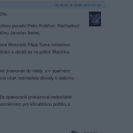
02.06.26 19:18:45
|
#207157 (2)
ila.
ntovu poradci Petru Kolářovi. Rozhodnutí
činu Jaroslav Ibehej.
nce Motoristů Filipa Turka ministrem
rání a obrátil se na policii. Macinka
urek jmenován do vlády, a v opačném
licie však neshledala důvody k dalšímu
 že opakovaně prokazoval nedostatek
ocněncem pro klimatickou politiku a