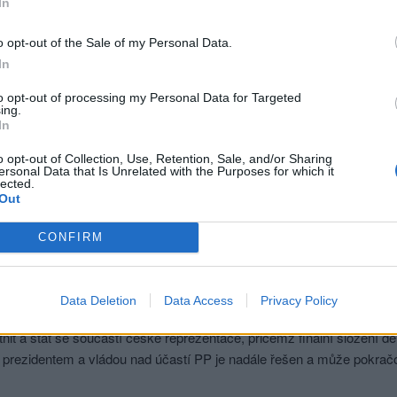
In
Přihlásit se a odpovědět
o opt-out of the Sale of my Personal Data.
|
Předmět:
RE: Tak co, Macinke?
ocicak
In
řehy:
to opt-out of processing my Personal Data for Targeted
ing.
In
o opt-out of Collection, Use, Retention, Sale, and/or Sharing
ersonal Data that Is Unrelated with the Purposes for which it
lected.
Out
CONFIRM
hlásit se a odpovědět
|
Předmět:
RE: Tak co, Macinke?
etina666
Data Deletion
Data Access
Privacy Policy
álně platí, že prezident Pavel na summitu nebude oficiálně vedoucím
nit a stát se součástí české reprezentace, přičemž finální složení de
 prezidentem a vládou nad účastí PP je nadále řešen a může pokrač