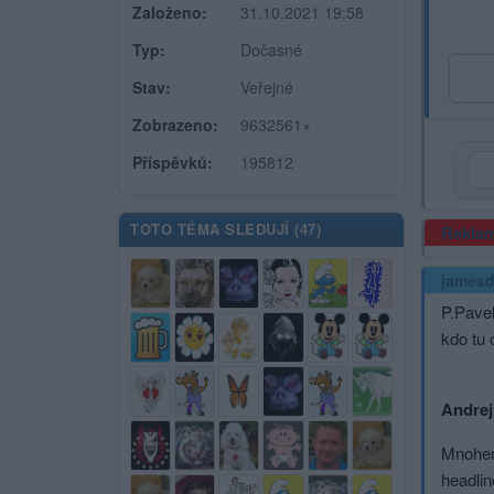
Založeno:
31.10.2021 19:58
Typ:
Dočasné
Stav:
Veřejné
Zobrazeno:
9632561×
Příspěvků:
195812
TOTO TÉMA SLEDUJÍ (
47
)
Rekla
jamesd
P.Pavel
kdo tu 
Andrej
Mnohem 
headlin