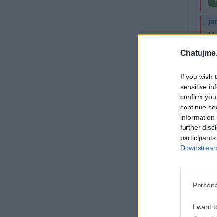
ja
Má
P.
Chatujme.
If you wish 
sensitive in
confirm you
continue se
information 
further disc
participants
Downstream 
Persona
I want t