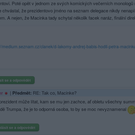
entovi. Poté opět v jednom ze svých komických večerních monologů n
 chvástal, že prezidentovo jméno na seznam delegace nikdy nenapíš
m. A nejen, že Macinka tady schytal několik facek naráz, finální dire
sit se a odpovědět
|
Předmět:
RE: Tak co, Macinke?
er
prezident může lítat, kam se mu jen zachce, ať obletu všechny summi
adě Trumpa, že je to odporná osoba, to by se moc nevyznamenal
hlásit se a odpovědět