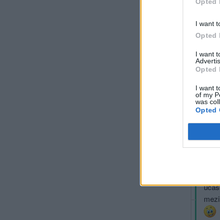
Opted 
I want t
milk
Opted 
Post
I want 
Advertis
Opted 
I want t
of my P
was col
Opted 
Při
kopr
Aktu
účast
mezi