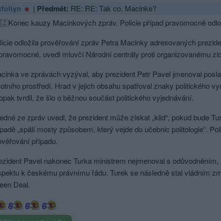
|
Předmět:
RE: RE: Tak co, Macinke?
kfoltyn
🇨🇿Konec kauzy Macinkových zpráv. Policie případ pravomocně odlož
licie odložila prověřování zpráv Petra Macinky adresovaných prezide
 pravomocné, uvedl mluvčí Národní centrály proti organizovanému zlo
cinka ve zprávách vyzýval, aby prezident Petr Pavel jmenoval posla
votního prostředí. Hrad v jejich obsahu spatřoval znaky politického vydí
opak tvrdil, že šlo o běžnou součást politického vyjednávání.
jedné ze zpráv uvedl, že prezident může získat „klid“, pokud bude T
ípadě „spálí mosty způsobem, který vejde do učebnic politologie“. Po
ověřování případu.
ezident Pavel nakonec Turka ministrem nejmenoval s odůvodněním,
spektu k českému právnímu řádu. Turek se následně stal vládním zm
een Deal.