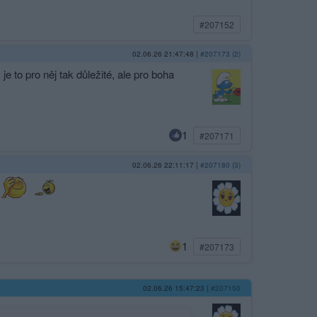
#207152
02.06.26 21:47:48
|
#207173 (2)
e to pro něj tak důležité, ale pro boha
1
#207171
02.06.26 22:11:17
|
#207180 (3)
)
1
#207173
02.06.26 15:47:23
|
#207150