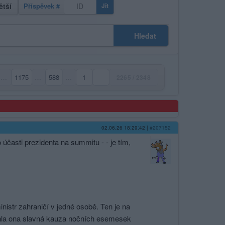
ětší
Příspěvek #
Jít
Hledat
…
1175
…
588
…
1
2265 / 2348
02.06.26 18:29:42
|
#207152
 účasti prezidenta na summitu - - je tím,
istr zahraničí v jedné osobě. Ten je na
běhla ona slavná kauza nočních esemesek