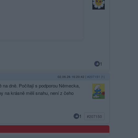
1
02.06.26 16:20:42
|
#207151 (1)
álně na dně. Počítají s podporou Německa,
by na krásně měli snahu, není z čeho
1
#207150