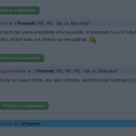
hlásit se a odpovědět
|
Předmět:
RE: RE: Tak co, Macinke?
cher
já bych tam pana prezidenta zrovna pustila, ať předvede co umí, když j
vého, ať drží hubu a k ničemu se nevyjadřuje.
Přihlásit se a odpovědět
|
Předmět:
RE: RE: RE: Tak co, Macinke?
kopretina666
To by ho museli hlídat, aby nám náhodou nechtěl prodat Karlštejn))))
Přihlásit se a odpovědět
|
Předmět:
ina666