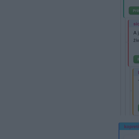
Při
si
A 
ži
kopret