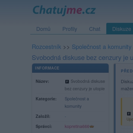
Domů
Profily
Chat
Diskuze
Rozcestník
>>
Společnost a komunity
Svobodná diskuse bez cenzury je u
INFORMACE
PŘED
Název:
Svobodná diskuse
Diskuz
maže
bez cenzury je utopie
Kategorie:
Společnost a
komunity
Založil:
-
Upo
Správci:
kopretina666