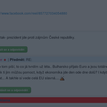
://www.facebook.com/reel/857727034054880
tak- prezident jde proti zájmům České republiky.
sit se a odpovědět
|
Předmět:
RE:
er
 tom píší, to co já tvrdím už léta.. Bulharsko přijalo Euro a jsou tot
jak ti jim můžou pomoct, když ekonomika jde den ode dne dolů? I kdy
t... A takhle si vede celá EU slavná....
hlásit se a odpovědět
klama