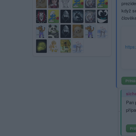
prezid
když se
člověke
Přihlá
sich
Pan 
příp
Při