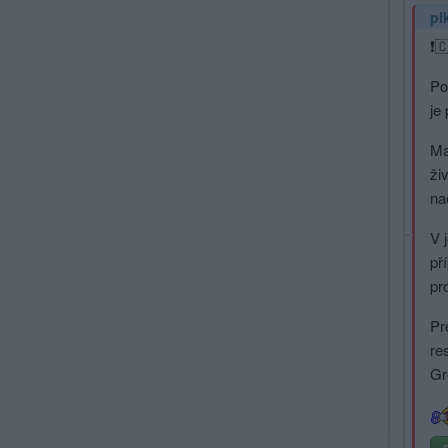
pl
❗️
Po
je
Ma
ži
na
V 
př
pr
Pr
re
Gr