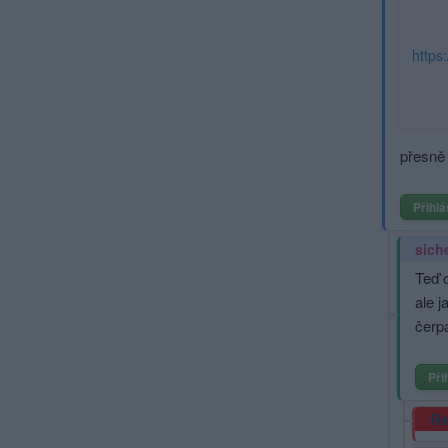
https
přesně 
Přihlá
sich
Teď o
ale 
čerpa
Při
Re