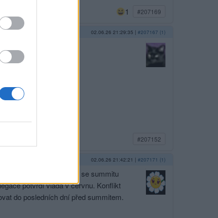
1
#207169
02.06.26 21:29:35
|
#207167 (1)
#207152
02.06.26 21:42:21
|
#207171 (1)
 delegace vlády, ale hodlá se summitu
legace potvrdí vláda v červnu. Konflikt
ovat do posledních dní před summitem.