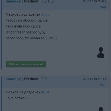
|
Předmět:
RE: RE:
Smazaný
25.10.23 18:35:04
|
#678
Reakce na příspěvek
#675
Pracovala dlouho v bance.
Proklínala toho kance,
jehož trezor bezpochyby,
nepochopil, že obsah se jí líbí:-)
Přihlásit se a odpovědět
|
Předmět:
RE:
Smazaný
25.10.23 18:31:11
|
#677
Reakce na příspěvek
#674
To je hezké:-)