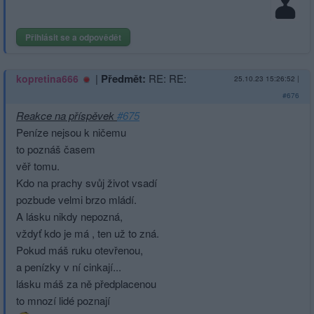
Přihlásit se a odpovědět
|
Předmět:
RE: RE:
kopretina666
25.10.23 15:26:52
|
#676
Reakce na příspěvek
#675
Peníze nejsou k ničemu
to poznáš časem
věř tomu.
Kdo na prachy svůj život vsadí
pozbude velmi brzo mládí.
A lásku nikdy nepozná,
vždyť kdo je má , ten už to zná.
Pokud máš ruku otevřenou,
a penízky v ní cinkají...
lásku máš za ně předplacenou
to mnozí lidé poznají