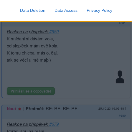
Reklama
Data Deletion
Data Access
Privacy Policy
|
Předmět:
RE: RE: RE: RE: RE:
Smazaný
25.10.23 19:06:34
|
#681
Reakce na příspěvek
#680
K snídani si dávám vola,
od slepiček mám dvě kola.
K tomu chleba, máslo, čaj,
tak se věci u mě maj:-)
Přihlásit se a odpovědět
|
Předmět:
RE: RE: RE: RE:
Naut
25.10.23 19:03:48
|
#680
Reakce na příspěvek
#679
Pořád jsou na hraní