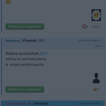
1
Přihlásit se a odpovědět
#675
|
Předmět:
RE:
Smazaný
25.10.23 13:39:31
|
#675
Reakce na příspěvek
#674
neříkej že nechceš prachy
ty miluješ peněžni pachy
1
Přihlásit se a odpovědět
|
Předmět:
kopretina666
25.10.23 12:45:05
|