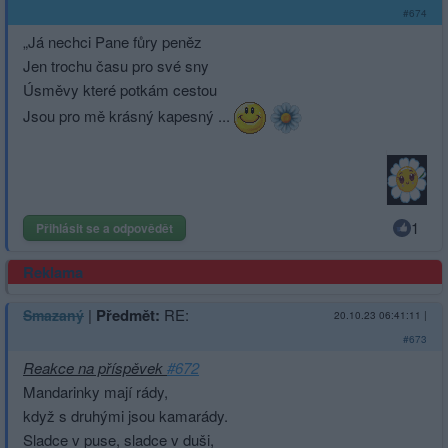
#674
„Já nechci Pane fůry peněz
Jen trochu času pro své sny
Úsměvy které potkám cestou
Jsou pro mě krásný kapesný ...
1
Přihlásit se a odpovědět
Reklama
|
Předmět:
RE:
Smazaný
20.10.23 06:41:11
|
#673
Reakce na příspěvek
#672
Mandarinky mají rády,
když s druhými jsou kamarády.
Sladce v puse, sladce v duši,