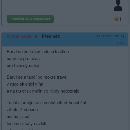
1
Přihlásit se a odpovědět
|
Předmět:
kopretina666
29.10.23 18:16:31
|
#684
Barví se do krásy zelená květina
barví se pro úžas
pro hvězdy usíná
Barví se a tančí po mokré trávě
v ruce sklenici vína
a na rtu otisk malin co nikdy nedozraje
Tančí a směje se a nechá vítr strhnout šat
zítřek již nebude
nechá ji spát
ten kdo ji šaty navlékl