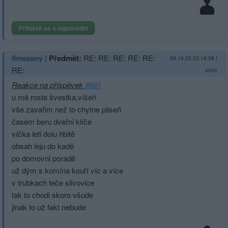
Přihlásit se a odpovědět
|
Předmět:
RE: RE: RE: RE: RE:
Smazaný
29.10.23 22:18:28
|
RE:
#685
Reakce na příspěvek
#681
u mě roste švestka,víšeň
vše zavařim než to chytne pliseň
časem beru dveřni klíče
víčka leti dolu hbitě
obsah leju do kadě
po domovni poradě
už dým s komína kouří víc a více
v trubkach teče slivovice
tak to chodi skoro všude
jinak to už fakt nebude