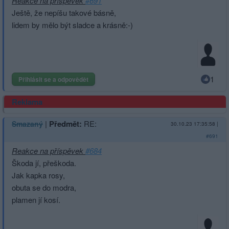
Reakce na příspěvek
#691
Ještě, že nepíšu takové básně,
lidem by mělo být sladce a krásně:-)
1
Přihlásit se a odpovědět
Reklama
|
Předmět:
RE:
Smazaný
30.10.23 17:35:58
|
#691
Reakce na příspěvek
#684
Škoda jí, přeškoda.
Jak kapka rosy,
obuta se do modra,
plamen jí kosí.