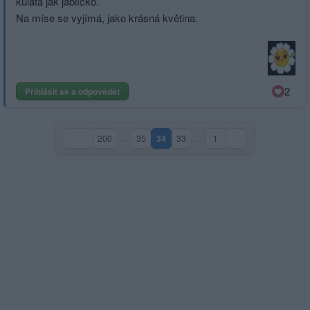
kulatá jak jablíčko.
Na míse se vyjímá, jako krásná květina.
2
Přihlásit se a odpovědět
200
…
35
34
33
…
1
(aktuální strana)