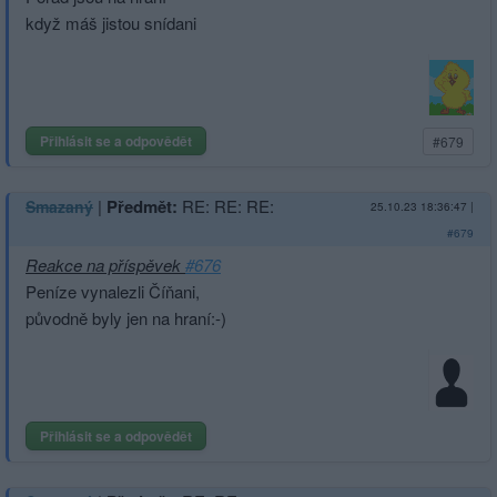
když máš jistou snídani
Přihlásit se a odpovědět
#679
|
Předmět:
RE: RE: RE:
Smazaný
25.10.23 18:36:47
|
#679
Reakce na příspěvek
#676
Peníze vynalezli Číňani,
původně byly jen na hraní:-)
Přihlásit se a odpovědět