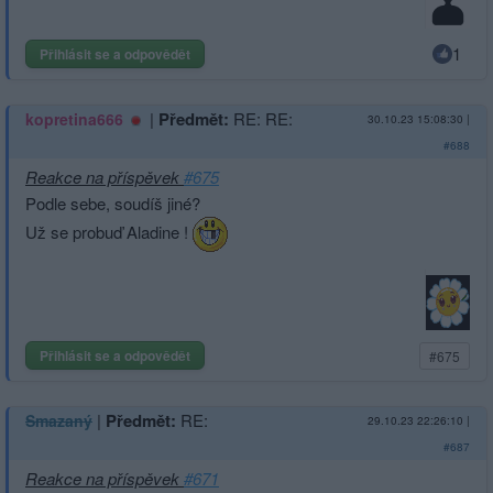
1
Přihlásit se a odpovědět
|
Předmět:
RE: RE:
kopretina666
30.10.23 15:08:30
|
#688
Reakce na příspěvek
#675
Podle sebe, soudíš jiné?
Už se probuď Aladine !
Přihlásit se a odpovědět
#675
|
Předmět:
RE:
Smazaný
29.10.23 22:26:10
|
#687
Reakce na příspěvek
#671