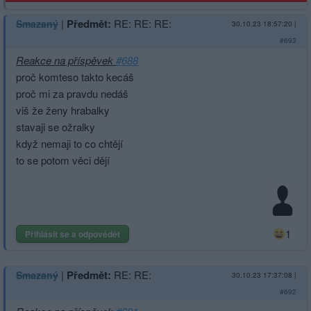
|
Předmět:
RE: RE: RE:
Smazaný
30.10.23 18:57:20
|
#693
Reakce na příspěvek
#688
proč komteso takto kecáš
proč mi za pravdu nedáš
viš že ženy hrabalky
stavaji se ožralky
když nemaji to co chtějí
to se potom věci dějí
1
Přihlásit se a odpovědět
|
Předmět:
RE: RE:
Smazaný
30.10.23 17:37:08
|
#692