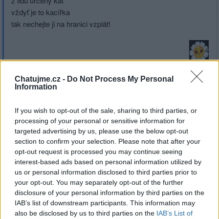
z lidu určený kat
vždyť je to kacířka
tak nechejte ji na hranici vzplát!
Přihlásit se a odpovědět
Chatujme.cz -
Do Not Process My Personal
Information
|
Předmět:
RE:
Smazaný
26.10.23 15:35:35
|
If you wish to opt-out of the sale, sharing to third parties, or
#683
processing of your personal or sensitive information for
Reakce na příspěvek
#682
targeted advertising by us, please use the below opt-out
Tomu se mi nechce věřit,
section to confirm your selection. Please note that after your
opt-out request is processed you may continue seeing
nejspíš se ti toužil svěřit.
interest-based ads based on personal information utilized by
Jeho srdce marně bije,
us or personal information disclosed to third parties prior to
pro tvé tvé city, sympatie:-)
your opt-out. You may separately opt-out of the further
disclosure of your personal information by third parties on the
IAB’s list of downstream participants. This information may
also be disclosed by us to third parties on the
IAB’s List of