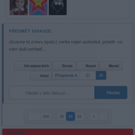
PŘEDMĚT DISKUZE:
zkusme to znovu spolu:) verše nejen autorské, prostě- co
vám duši pohladí...
Od nejstarších
Strom
Reset
Menší
Příspěvek #
Jít
Větší
Hledat
200
…
35
34
33
…
1
(aktuální strana)
Reklama