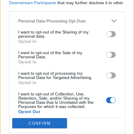
Downstream Participants
that may further disclose it to other
Přihlásit se a odpovědět
third parties.
Personal Data Processing Opt Outs
|
Předmět:
kopretina666
26.10.23 14:04:52
|
#682
I want to opt-out of the Sharing of my
personal data.
Na procházce v lese,
Opted In
děda košík nese,
I want to opt-out of the Sale of my
Co tam máte dědečku?
Personal Data.
,,Jen pár krásných hříbečků ,,
Opted In
našel je na okraji
I want to opt-out of processing my
kde se cesty zahýbají
Personal Data for Targeted Advertising.
a ty hříbky , ty si vem
Opted In
za tvůj pozdrav s úsměvem. . .
I want to opt-out of Collection, Use,
Retention, Sale, and/or Sharing of my
Personal Data that Is Unrelated with the
Purposes for which it was collected.
Opted Out
CONFIRM
Přihlásit se a odpovědět