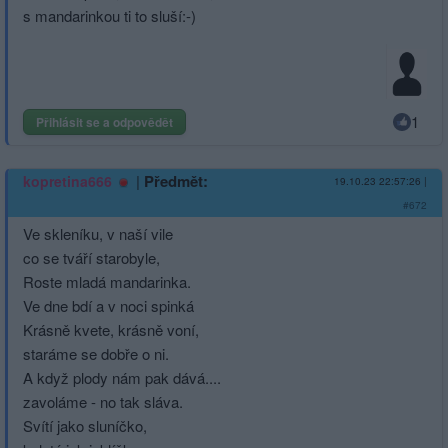
s mandarinkou ti to sluší:-)
1
Přihlásit se a odpovědět
|
Předmět:
kopretina666
19.10.23 22:57:26
|
#672
Ve skleníku, v naší vile
co se tváří starobyle,
Roste mladá mandarinka.
Ve dne bdí a v noci spinká
Krásně kvete, krásně voní,
staráme se dobře o ni.
A když plody nám pak dává....
zavoláme - no tak sláva.
Svítí jako sluníčko,