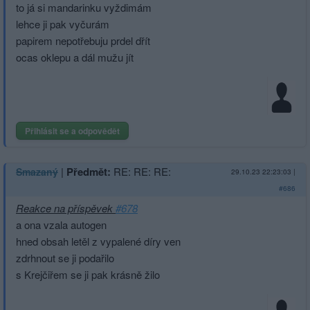
to já si mandarinku vyždimám
lehce ji pak vyčurám
papirem nepotřebuju prdel dřít
ocas oklepu a dál mužu jít
Přihlásit se a odpovědět
|
Předmět:
RE: RE: RE:
Smazaný
29.10.23 22:23:03
|
#686
Reakce na příspěvek
#678
a ona vzala autogen
hned obsah letěl z vypalené díry ven
zdrhnout se ji podařilo
s Krejčiřem se ji pak krásně žilo