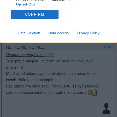
Opted Out
CONFIRM
Přihlásit se a odpovědět
Data Deletion
Data Access
Privacy Policy
|
Předmět:
RE: RE: RE: RE: RE:
Smazaný
19.03.21 19:45:01
|
RE: RE: RE: RE: RE:…
#1239
Reakce na příspěvek
#1237
To je právě naopak, nevěřím, že máš jen kolektivní
myšlení:-))
Manželství někdy vyjde a někdy ne a pozná se to po
letech. Někdy je to na papíře.
Pak každý má vždy svou individualitu. Ta bych žádnou
žádnou skupinu netahal, tam patříš jen ty sama