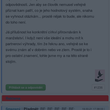
odpovědnosti. Jen aby se člověk nemusel veřejně
přiznat kam patří, co je jeho hodnotový systém, snaha
se vyhnout otázkám... prostě nějak to bude, ale nikomu
do toho není.
Já přílušnost ke konkrétní církvi přirovnávám k
manželství. I když není vše ideální a mohu mít k
partnerovi výhrady, tím že řeknu ano, veřejně se ke
svému znám ať v dobrém nebo ve zlem. Prostě je to i
pro ostatní znamení, tohle jsme my a na této straně
stojím.
Přihlásit se a odpovědět
#1236
Reklama
|
Předmět:
RE: RE: RE: RE: RE:
Smazaný
19.03.21 17:38:03
|