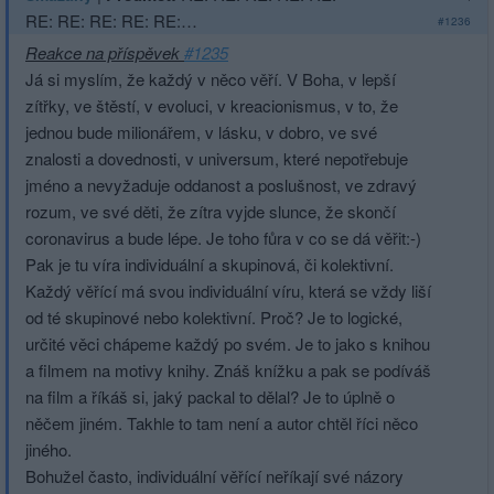
RE: RE: RE: RE: RE:…
#1236
Reakce na příspěvek
#1235
Já si myslím, že každý v něco věří. V Boha, v lepší
zítřky, ve štěstí, v evoluci, v kreacionismus, v to, že
jednou bude milionářem, v lásku, v dobro, ve své
znalosti a dovednosti, v universum, které nepotřebuje
jméno a nevyžaduje oddanost a poslušnost, ve zdravý
rozum, ve své děti, že zítra vyjde slunce, že skončí
coronavirus a bude lépe. Je toho fůra v co se dá věřit:-)
Pak je tu víra individuální a skupinová, či kolektivní.
Každý věřící má svou individuální víru, která se vždy liší
od té skupinové nebo kolektivní. Proč? Je to logické,
určité věci chápeme každý po svém. Je to jako s knihou
a filmem na motivy knihy. Znáš knížku a pak se podíváš
na film a říkáš si, jaký packal to dělal? Je to úplně o
něčem jiném. Takhle to tam není a autor chtěl říci něco
jiného.
Bohužel často, individuální věřící neříkají své názory