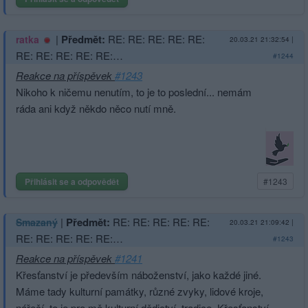
|
Předmět:
RE: RE: RE: RE: RE:
ratka
20.03.21 21:32:54
|
RE: RE: RE: RE: RE:…
#1244
Reakce na příspěvek
#1243
Nikoho k ničemu nenutím, to je to poslední... nemám
ráda ani když někdo něco nutí mně.
Přihlásit se a odpovědět
#1243
|
Předmět:
RE: RE: RE: RE: RE:
Smazaný
20.03.21 21:09:42
|
RE: RE: RE: RE: RE:…
#1243
Reakce na příspěvek
#1241
Křesťanství je především náboženství, jako každé jiné.
Máme tady kulturní památky, různé zvyky, lidové kroje,
nářečí, to je pro mě kulturní dědictví, tradice. Křesťanství