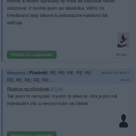
intimity a osobní spirituaity by měla lidi zbližovat nikoliv
odcizovat. V tomhle jsem asi idealistka. Věřím že
křesťanství tedy takové to jednoduché katolictví lidi
sbližuje.
Přihlásit se a odpovědět
#1245
|
Předmět:
RE: RE: RE: RE: RE:
Smazaný
20.03.21 21:40:37
|
RE: RE: RE: RE: RE:…
#1245
Reakce na příspěvek
#1244
Tak jsem to nemyslel, myslím to obecně. Vira je pro mě
individuální věc a nevysmívám se žádné.
Přihlásit se a odpovědět