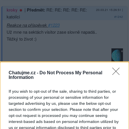
|
Předmět:
RE: RE: RE: RE: RE:
kroky
20.03.21 15:26:51
|
katolíci
#1242
Reakce na příspěvek
#1223
Už mne na sektách visitor zase slovně napadá..
Těžký to život :)
Přihlásit se a odpovědět
#1223
Chatujme.cz -
Do Not Process My Personal
Information
|
Předmět:
RE: RE: RE: RE: RE:
ratka
19.03.21 19:48:34
|
If you wish to opt-out of the sale, sharing to third parties, or
RE: RE: RE: RE: RE:…
#1241
processing of your personal or sensitive information for
Reakce na příspěvek
#1239
targeted advertising by us, please use the below opt-out
To s tím přece nijak nesouvisí. Hodně jsem cestovala, a
section to confirm your selection. Please note that after your
vím že v jiných zemích je jiná tradice a je také jiné
opt-out request is processed you may continue seeing
náboženství a to vytváří charakter a tradici dané země.
interest-based ads based on personal information utilized by
us or personal information disclosed to third parties prior to