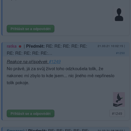
Přihlásit se a odpovědět
|
Předmět:
RE: RE: RE: RE: RE:
ratka
21.03.21 10:02:15
|
RE: RE: RE: RE: RE:…
#1250
Reakce na příspěvek
#1249
No právě, já za svůj život toho odzkoušela tolik, že
nakonec mi zbylo to kde jsem... nic jiného mě nepřineslo
tolik pokoje.
Přihlásit se a odpovědět
#1249
|
Předmět:
RE: RE: RE: RE: RE:
Smazaný
21.03.21 08:38:02
|