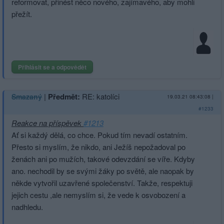
reformovat, přinést něco nového, zajímavého, aby mohli
přežít.
Přihlásit se a odpovědět
|
Předmět:
RE: katolíci
Smazaný
19.03.21 08:43:08
|
#1233
Reakce na příspěvek
#1213
Ať si každý dělá, co chce. Pokud tím nevadí ostatním.
Přesto si myslím, že nikdo, ani Ježíš nepožadoval po
ženách ani po mužích, takové odevzdání se víře. Kdyby
ano. nechodil by se svými žáky po světě, ale naopak by
někde vytvořil uzavřené společenství. Takže, respektuji
jejich cestu ,ale nemyslím si, že vede k osvobození a
nadhledu.