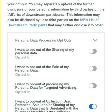
Již jsem dost stará na to abych pochopila že to co
your opt-out. You may separately opt-out of the further
máme zde patří k tomu nejlepšímu a nejcennějšímu a je
disclosure of your personal information by third parties on the
třea si to chránit. A patří k tomu i naše tradice, historické
IAB’s list of downstream participants. This information may
souvislosti a kulturní bohatství. Na vše můžeme být hrdi.
also be disclosed by us to third parties on the
IAB’s List of
Nestydím se za to že jsem křesťanka, hlasím se k tomu
Downstream Participants
that may further disclose it to other
jako k dědictví naší kultury. Opravdu jsem na to hrdá
third parties.
když mohu někam přijít a říct, že jsem z České repubiky
Personal Data Processing Opt Outs
a že jsem křesťanka.
I want to opt-out of the Sharing of my
personal data.
Opted In
I want to opt-out of the Sale of my
Přihlásit se a odpovědět
#1239
Personal Data.
Opted In
Reklama
I want to opt-out of processing my
Personal Data for Targeted Advertising.
|
Předmět:
RE: RE: RE: RE: RE:
Smazaný
19.03.21 19:45:24
|
Opted In
RE: RE: RE: RE: RE:…
#1240
I want to opt-out of Collection, Use,
Reakce na příspěvek
#1238
Retention, Sale, and/or Sharing of my
Personal Data that Is Unrelated with the
Asi tak:-)
Purposes for which it was collected.