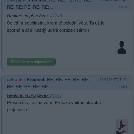
RE: RE: RE: RE: RE:…
#1249
Reakce na příspěvek
#1246
Se vším souhlasím, krom té polední věty. Ta už je
sporná a ať si každý udělá obrázek sám:-)
Přihlásit se a odpovědět
|
Předmět:
RE: RE: RE: RE: RE:
ratka
21.03.21 07:03:13
|
RE: RE: RE: RE: RE:…
#1248
Reakce na příspěvek
#1247
Přesně tak, to zažívám. Protože vnitřně člověka
projasňuje.