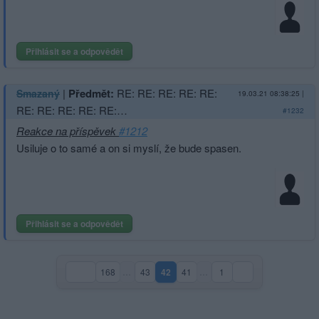
Přihlásit se a odpovědět
|
Předmět:
RE: RE: RE: RE: RE:
Smazaný
19.03.21 08:38:25
|
RE: RE: RE: RE: RE:…
#1232
Reakce na příspěvek
#1212
Usiluje o to samé a on si myslí, že bude spasen.
Přihlásit se a odpovědět
168
…
43
42
41
…
1
(aktuální strana)