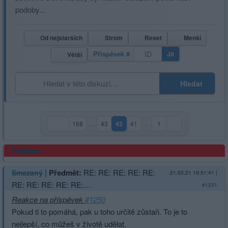
podoby...
Od nejstarších
Strom
Reset
Menší
Příspěvek #
Jít
Větší
Hledat
168
…
43
42
41
…
1
(aktuální strana)
Reklama
|
Předmět:
RE: RE: RE: RE: RE:
Smazaný
21.03.21 19:51:41
|
RE: RE: RE: RE: RE:…
#1251
Reakce na příspěvek
#1250
Pokud ti to pomáhá, pak u toho určitě zůstaň. To je to
nejlepší, co můžeš v životě udělat.