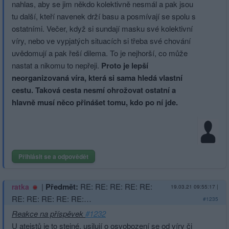
nahlas, aby se jim někdo kolektivně nesmál a pak jsou
tu další, kteří navenek drží basu a posmívají se spolu s
ostatními. Večer, když si sundají masku své kolektivní
víry, nebo ve vypjatých situacích si třeba své chování
uvědomují a pak řeší dilema. To je nejhorší, co může
nastat a nikomu to nepřeji.
Proto je lepší
neorganizovaná víra, která si sama hledá vlastní
cestu. Taková cesta nesmí ohrožovat ostatní a
hlavně musí něco přinášet tomu, kdo po ní jde.
Přihlásit se a odpovědět
|
Předmět:
RE: RE: RE: RE: RE:
ratka
19.03.21 09:55:17
|
RE: RE: RE: RE: RE:…
#1235
Reakce na příspěvek
#1232
U ateistů je to stejné, usilují o osvobození se od víry či