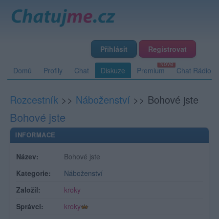
Přihlásit
Registrovat
Domů
Profily
Chat
Diskuze
Premium
Chat Rádio
Rozcestník
>>
Náboženství
>>
Bohové jste
Bohové jste
INFORMACE
Název:
Bohové jste
Kategorie:
Náboženství
Založil:
kroky
Správci:
kroky