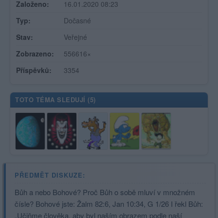
Založeno:
16.01.2020 08:23
Typ:
Dočasné
Stav:
Veřejné
Zobrazeno:
556616×
Příspěvků:
3354
TOTO TÉMA SLEDUJÍ (
5
)
PŘEDMĚT DISKUZE:
Bůh a nebo Bohové? Proč Bůh o sobě mluví v množném
čísle? Bohové jste: Žalm 82:6, Jan 10:34, G 1/26 I řekl Bůh:
„Učiňme člověka, aby byl naším obrazem podle naší