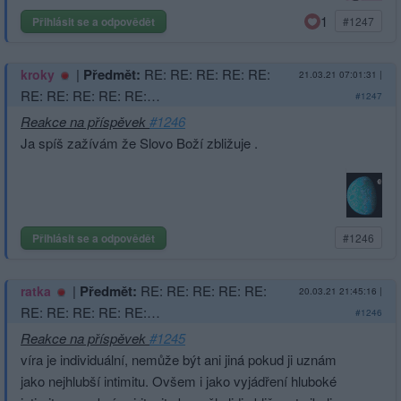
1
Přihlásit se a odpovědět
#1247
|
Předmět:
RE: RE: RE: RE: RE:
kroky
21.03.21 07:01:31
|
RE: RE: RE: RE: RE:…
#1247
Reakce na příspěvek
#1246
Ja spíš zažívám že Slovo Boží zbližuje .
Přihlásit se a odpovědět
#1246
|
Předmět:
RE: RE: RE: RE: RE:
ratka
20.03.21 21:45:16
|
RE: RE: RE: RE: RE:…
#1246
Reakce na příspěvek
#1245
víra je individuální, nemůže být ani jiná pokud ji uznám
jako nejhlubší intimitu. Ovšem i jako vyjádření hluboké