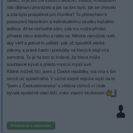
nás dějinami provázelo a jak na tom bylo, jak se chovalo
a zda bylo prospěšné pro člověka? To přenechám k
posouzení historikům a individuálnímu úsudku každého
jedince. Ať se rozhodne sám, zda mu může přinést,
přineslo něco dobrého a nebo ne. Nikoho nemůžeš nutit,
aby věřil a pokud to uděláš, pak už opouštíš etické
zákony a právě často i postuláty na kterých stojí víra
samotná. To je na tom to krásné, že hlava může
souhlasně kývat a přesto mysl si myslí své.
Klidně můžeš říci, jsem z České republiky, tvá víra s tím
nemá nic společného. V cizině stejně nejvíce slyší na to
"jsem z Československa" a většina cizinců ví i kde
bývalá společná vlast leží, mám vlastní zkušenost
Přihlásit se a odpovědět