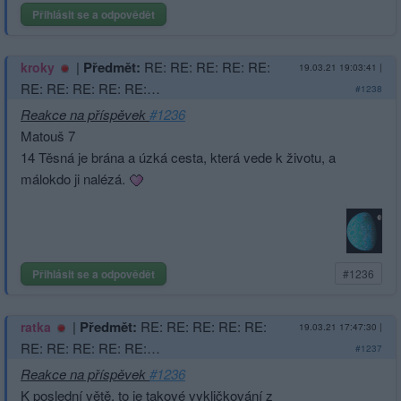
Přihlásit se a odpovědět
|
Předmět:
RE: RE: RE: RE: RE:
kroky
19.03.21 19:03:41
|
RE: RE: RE: RE: RE:…
#1238
Reakce na příspěvek
#1236
Matouš 7
14 Těsná je brána a úzká cesta, která vede k životu, a
málokdo ji nalézá.
Přihlásit se a odpovědět
#1236
|
Předmět:
RE: RE: RE: RE: RE:
ratka
19.03.21 17:47:30
|
RE: RE: RE: RE: RE:…
#1237
Reakce na příspěvek
#1236
K poslední větě, to je takové vykličkování z