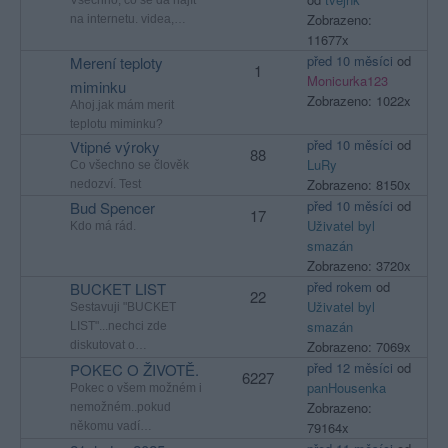
Všechno, co se dá najít
Zobrazeno:
na internetu. videa,…
11677x
před 10 měsíci
od
Merení teploty
1
Monicurka123
miminku
Zobrazeno: 1022x
Ahoj.jak mám merit
teplotu miminku?
před 10 měsíci
od
Vtipné výroky
88
LuRy
Co všechno se člověk
Zobrazeno: 8150x
nedozví. Test
před 10 měsíci
od
Bud Spencer
17
Uživatel byl
Kdo má rád.
smazán
Zobrazeno: 3720x
před rokem
od
BUCKET LIST
22
Uživatel byl
Sestavuji "BUCKET
smazán
LIST"...nechci zde
Zobrazeno: 7069x
diskutovat o…
před 12 měsíci
od
POKEC O ŽIVOTĚ.
6227
panHousenka
Pokec o všem možném i
Zobrazeno:
nemožném..pokud
79164x
někomu vadí…