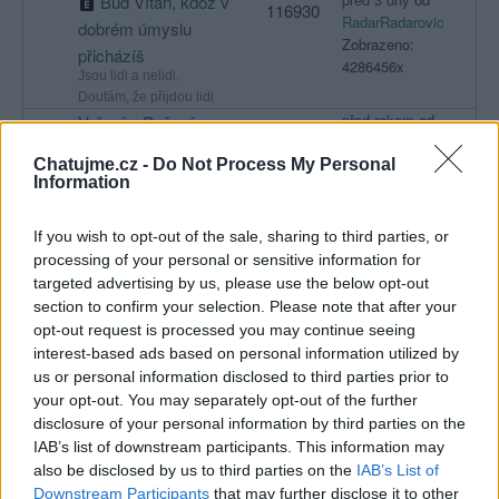
Buď Vítán, kdož v
116930
RadarRadarovic
dobrém úmyslu
Zobrazeno:
přicházíš
4286456x
Jsou lidi a nelidi.
Doufám, že přijdou lidi
před rokem
od
Vaření a Pečení
130
Ducker512
Vaření a Pečení všeho
Zobrazeno:
Chatujme.cz -
Do Not Process My Personal
druhu
Information
32734x
před 7 měsíci
od
Zpovědnice
457
Uživatel byl
Otázky a odpovědi všeho
If you wish to opt-out of the sale, sharing to third parties, or
smazán
druhu, pro všechny od…
processing of your personal or sensitive information for
Zobrazeno:
targeted advertising by us, please use the below opt-out
95359x
section to confirm your selection. Please note that after your
před rokem
od
Máme se rádi.
opt-out request is processed you may continue seeing
2267
Uživatel byl
Nemáme se rádi.
interest-based ads based on personal information utilized by
smazán
Pro všechny, kdož mají
us or personal information disclosed to third parties prior to
Zobrazeno:
rádi život.
your opt-out. You may separately opt-out of the further
328161x
disclosure of your personal information by third parties on the
před 8 dny
od
Být či nebýt svině
85
IAB’s list of downstream participants. This information may
Uživatel byl
potkateli svini budete se
also be disclosed by us to third parties on the
IAB’s List of
smazán
chovat stejně nebo…
Downstream Participants
that may further disclose it to other