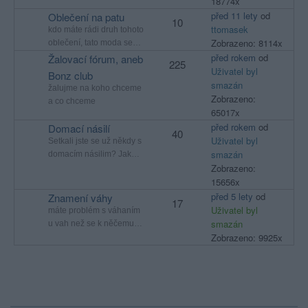
18774x
před 11 lety
od
Oblečení na patu
10
ttomasek
kdo máte rádi druh tohoto
Zobrazeno: 8114x
oblečení, tato moda se…
před rokem
od
Žalovací fórum, aneb
225
Uživatel byl
Bonz club
smazán
žalujme na koho chceme
Zobrazeno:
a co chceme
65017x
před rokem
od
Domací násilí
40
Uživatel byl
Setkali jste se už někdy s
smazán
domacím násilim? Jak…
Zobrazeno:
15656x
před 5 lety
od
Znamení váhy
17
Uživatel byl
máte problém s váhaním
smazán
u vah než se k něčemu…
Zobrazeno: 9925x