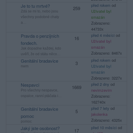
před rokem
od
Je to tu mrtvé?
259
Uživatel byl
Zdá se mi to, nebo jsou
smazán
všechny podobné chaty
Zobrazeno:
a…
44733x
před 4 měsíci
od
Pravda o penzijních
16
Uživatel byl
fondech.
smazán
Jak dopadne každej, kdo
Zobrazeno: 8467x
uvěří, že od státu něco…
před rokem
od
Genitální bradavice
3
Uživatel byl
nwm
smazán
Zobrazeno: 3227x
před 2 dny
od
Nespavci
1669
nevimzevim
Pro všechny nespavce,
Zobrazeno:
ospalce, ranní ptáčata i…
162740x
před 7 lety
od
Genitální bradavice
5
jakolenka
pomoc
Zobrazeno: 4325x
pomoc
před 10 měsíci
od
Jaký jste osobnost?
17