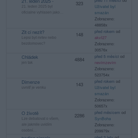
před 11 měsíci
od
21. leden 2025 -
323
Uživatel byl
21. leden 2025 byl
smazán
oficialne vyhlasen jako…
Zobrazeno:
48858x
před rokem
od
Zit ci nezit?
148
akvI27
Lepsi byt mrtev nebo
Zobrazeno:
bezdomovec?
30576x
před 5 měsíci
od
Chládek
4884
nevimzevim
jen tak
Zobrazeno:
523754x
před rokem
od
Dimenze
143
Uživatel byl
uvnitř je venku
smazán
Zobrazeno:
50657x
před měsícem
od
O životě
2286
SynBoha
Lze debatovat o všem,
Zobrazeno:
ale jakmile uvidím
209979x
osobní…
před 3 lety
od
trading signals