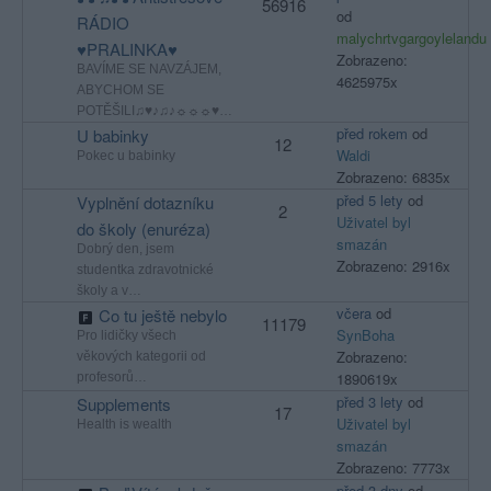
56916
od
RÁDIO
malychrtvgargoylelandu
♥PRALINKA♥
Zobrazeno:
BAVÍME SE NAVZÁJEM,
4625975x
ABYCHOM SE
POTĚŠILI♫♥♪♫♪☼☼☼♥…
před rokem
od
U babinky
12
Waldi
Pokec u babinky
Zobrazeno: 6835x
před 5 lety
od
Vyplnění dotazníku
2
Uživatel byl
do školy (enuréza)
smazán
Dobrý den, jsem
Zobrazeno: 2916x
studentka zdravotnické
školy a v…
včera
od
Co tu ještě nebylo
11179
SynBoha
Pro lidičky všech
Zobrazeno:
věkových kategorii od
1890619x
profesorů…
před 3 lety
od
Supplements
17
Uživatel byl
Health is wealth
smazán
Zobrazeno: 7773x
před 3 dny
od