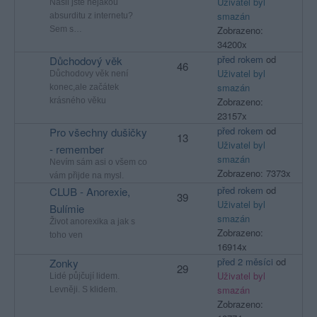
Uživatel byl
Našli jste nejakou
smazán
absurditu z internetu?
Zobrazeno:
Sem s…
34200x
před rokem
od
Důchodový věk
46
Uživatel byl
Důchodovy věk není
smazán
konec,ale začátek
Zobrazeno:
krásného věku
23157x
před rokem
od
Pro všechny dušičky
13
Uživatel byl
- remember
smazán
Nevím sám asi o všem co
Zobrazeno: 7373x
vám přijde na mysl.
před rokem
od
CLUB - Anorexie,
39
Uživatel byl
Bulímie
smazán
Život anorexika a jak s
Zobrazeno:
toho ven
16914x
před 2 měsíci
od
Zonky
29
Uživatel byl
Lidé půjčují lidem.
smazán
Levněji. S klidem.
Zobrazeno: