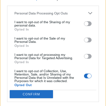
Zobrazeno:
third parties.
26191x
před rokem
od
Perly na počkání
59
Personal Data Processing Opt Outs
Uživatel byl
sranda všeho
smazán
druhu...............a nejen to
I want to opt-out of the Sharing of my
Zobrazeno:
personal data.
17217x
Opted In
před rokem
od
Vaše starosti na
150
I want to opt-out of the Sale of my
Uživatel byl
moje i naše ostny:)
Personal Data.
smazán
stěžujte si na co chcete,
Opted In
Zobrazeno:
psycholog amatér (?)…
38441x
I want to opt-out of processing my
před 8 měsíci
od
Personal Data for Targeted Advertising.
Excalibur
2423
Opted In
Mnichal
Vítám vás v Excaliburu v
Zobrazeno:
diskuzi ,kde se baví o…
I want to opt-out of Collection, Use,
329789x
Retention, Sale, and/or Sharing of my
před 7 měsíci
od
Pusinkovaná
Personal Data that Is Unrelated with the
51
Purposes for which it was collected.
SynBoha
Cokoliv, hlavně sranda
Opted Out
Zobrazeno:
16046x
CONFIRM
před 12 minutami
Malá samota
42297
od
Tiwana
Povídání a diskuze pro
Zobrazeno:
všechny pohodové