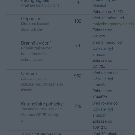
0
Mnichal
what are binary options
Zobrazeno: 3497x
před 12 měsíci
od
Odpadlíci
192
malychrtvgargoylelandu
Místo pro krácení
Zobrazeno:
dlouhých chvil
29129x
před 3 měsíci
od
Branné cvičení
74
Uživatel byl
Průběh zajímavosti
smazán
branného cvičení
Zobrazeno:
ochrany osob …
22172x
před rokem
od
O všem
962
Uživatel byl
Zábavná i poučná
smazán
diskuze bez vyhrazeného
Zobrazeno:
tématu
134457x
před rokem
od
Krkonošské pohádky
749
Uživatel byl
Továrna na sny - ( hudba
smazán
Ochrana GDPR Vztahy
Zobrazeno:
a…
169121x
před 30 minutami
♪♪♫♪♪Antistresové