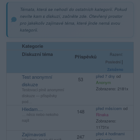
Témata, která se nehodí do ostatních kategorií. Pokud
nevíte kam s diskuzí, začněte zde. Otevřený prostor
pro jakékoliv zajímavé téma, které jinde nemá svou
kategorii.
Kategorie
Diskuzní téma
Řazení:
Příspěvků
|
Poslední
Založeno
před 7 dny
od
Test anonymní
53
Anonym
diskuze
Zobrazeno: 2181x
Testovací plně anonymní
diskuze — příspěvky
pod…
před měsícem
od
Hledam....
148
Rinaka
.... něco nebo nekoho
Zobrazeno:
najít
11731x
před 4 hodinami
Zajímavosti
247
od
tvejnk