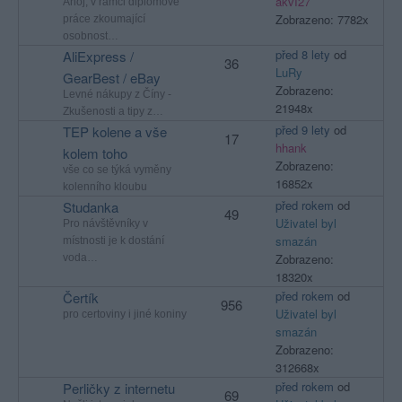
akvI27
Ahoj, v rámci diplomové
Zobrazeno: 7782x
práce zkoumající
osobnost…
před 8 lety
od
AliExpress /
36
LuRy
GearBest / eBay
Zobrazeno:
Levné nákupy z Číny -
21948x
Zkušenosti a tipy z…
před 9 lety
od
TEP kolene a vše
17
hhank
kolem toho
Zobrazeno:
vše co se týká vyměny
16852x
kolenního kloubu
před rokem
od
Studanka
49
Uživatel byl
Pro návštěvníky v
smazán
místnosti je k dostání
Zobrazeno:
voda…
18320x
před rokem
od
Čertík
956
Uživatel byl
pro certoviny i jiné koniny
smazán
Zobrazeno:
312668x
před rokem
od
Perličky z internetu
69