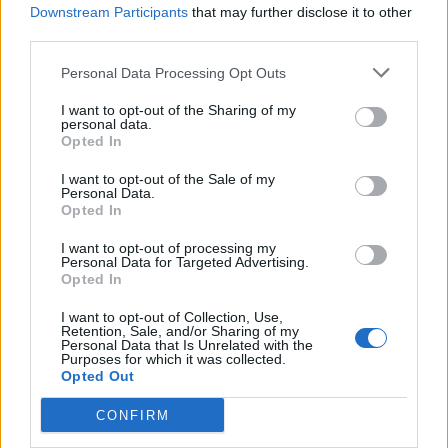
https://www.extra.cz/zpravy-ubiti-ukrajince-zmlaceni-
Downstream Participants
that may further disclose it to other
jeho-krajanek-nenavist-uz-asi-nezastavime-boji-se-
third parties.
psycholog-116f1?
utm_source=www.seznam.cz&utm_medium=sekce-z-
Personal Data Processing Opt Outs
internetu#dop_ab_variant=1126510&dop_source_zone_name=hpfeed.sznhp.box
zapoměli dodat poplivaná malá Ukrajinka..zabitý
I want to opt-out of the Sharing of my
cigán,znásilně­ná,zbitá a téměř zabití hokla a další
personal data.
Opted In
prasárny co nadělali Ukrajinci..o to se nepíše...proč
asi ?
I want to opt-out of the Sale of my
Personal Data.
Opted In
I want to opt-out of processing my
Personal Data for Targeted Advertising.
Opted In
1
Přihlásit se a odpovědět
I want to opt-out of Collection, Use,
Retention, Sale, and/or Sharing of my
|
Předmět:
RE: RE:
Lidkagerhard
25.08.23 08:32:57
|
Personal Data that Is Unrelated with the
Purposes for which it was collected.
#56058
Opted Out
Reakce na příspěvek
#56057
CONFIRM
Nebude ten hájí zájmy své a a dnešní stranu větru...