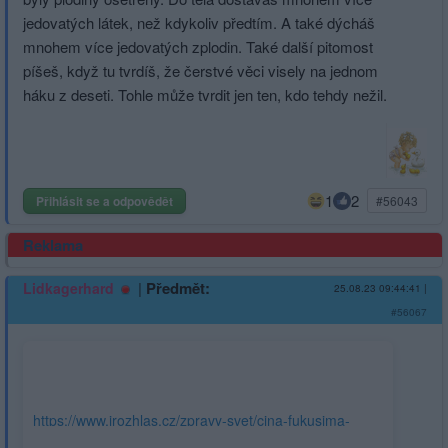
jedovatých látek, než kdykoliv předtím. A také dýcháš
mnohem více jedovatých zplodin. Také další pitomost
píšeš, když tu tvrdíš, že čerstvé věci visely na jednom
háku z deseti. Tohle může tvrdit jen ten, kdo tehdy nežil.
1
2
Přihlásit se a odpovědět
#56043
Reklama
|
Předmět:
Lidkagerhard
25.08.23 09:44:41
|
#56067
https://www.irozhlas.cz/zpravy-svet/cina-fukusima-
radioaktivni-voda-sul_2308250819_lpr?