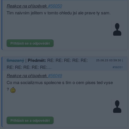
Reakce na příspěvek
#56050
Tim naivnim jelitem v tomto ohledu jsi ale prave ty sam.
Přihlásit se a odpovědět
|
Předmět:
RE: RE: RE: RE: RE:
Smazaný
25.08.23 03:59:30
|
RE: RE: RE: RE: RE:…
#56051
Reakce na příspěvek
#56049
Co ma socializmus spolecne s tim o cem pises ted vyse
?
Přihlásit se a odpovědět