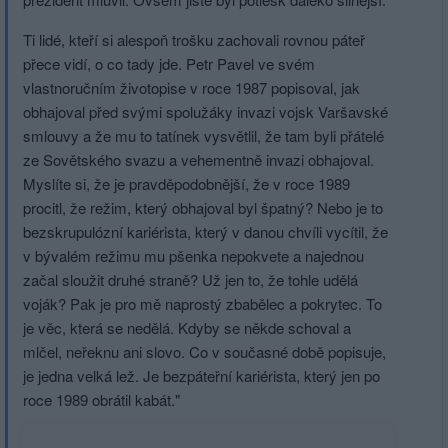
Ti lidé, kteří si alespoň trošku zachovali rovnou páteř
přece vidí, o co tady jde. Petr Pavel ve svém
vlastnoručním životopise v roce 1987 popisoval, jak
obhajoval před svými spolužáky invazi vojsk Varšavské
smlouvy a že mu to tatínek vysvětlil, že tam byli přátelé
ze Sovětského svazu a vehementně invazi obhajoval.
Myslíte si, že je pravděpodobnější, že v roce 1989
procitl, že režim, který obhajoval byl špatný? Nebo je to
bezskrupulózní kariérista, který v danou chvíli vycítil, že
v bývalém režimu mu pšenka nepokvete a najednou
začal sloužit druhé straně? Už jen to, že tohle udělá
voják? Pak je pro mě naprostý zbabělec a pokrytec. To
je věc, která se nedělá. Kdyby se někde schoval a
mlčel, neřeknu ani slovo. Co v současné době popisuje,
je jedna velká lež. Je bezpáteřní kariérista, který jen po
roce 1989 obrátil kabát."