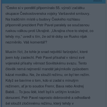
#56055
"Česko si v pondělí připomínalo 55. výročí začátku
okupace Československa vojsky Varšavské smlouvy.
Na tradičním místě u budovy Českého rozhlasu
připomněl prezident Petr Pavel paralely se současnou
ruskou válkou proti Ukrajině. „Ukrajina chce to stejné, co
tehdy my,“ uvedl s tím, že od té doby se Rusko nijak
nezměnilo. Váš komentář?
Musím říct, že tohle je snad největší farizejství, které
jsem kdy zaslechl. Petr Pavel přísahal v rámci své
vojenské přísahy věrnost Sovětskému svazu. Tento
člověk nemá nejmenší mandát jakýmkoliv způsobem
kázat morálku. Ne, že sloužil režimu, on byl ten režim.
Když se bavíme o tom, kdo si zadal s minulým
režimem, ať je to soudce Fremr, Baxa nebo Andrej
Babiš… To jsou lidé, kteří byli k určitým krokům
donuceni. Petr Pavel naprosto dobrovolně a odhodlaně
šel sloužit zločinnému režimu, který tehdy v