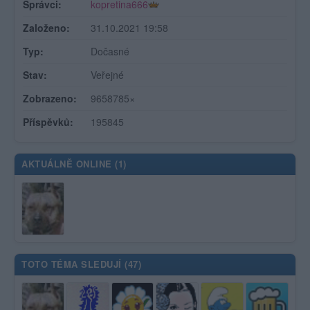
Správci:
kopretina666
Založeno:
31.10.2021 19:58
Typ:
Dočasné
Stav:
Veřejné
Zobrazeno:
9658785×
Příspěvků:
195845
AKTUÁLNĚ ONLINE (
1
)
TOTO TÉMA SLEDUJÍ (
47
)