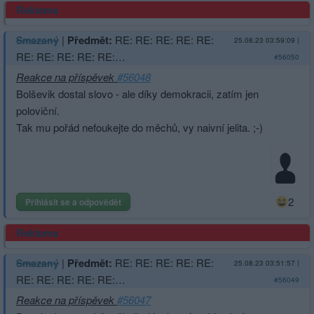
Reklama
|
Předmět:
RE: RE: RE: RE: RE:
Smazaný
25.08.23 03:59:09
|
RE: RE: RE: RE: RE:…
#56050
Reakce na příspěvek
#56048
Bolševik dostal slovo - ale díky demokracii, zatím jen
poloviční.
Tak mu pořád nefoukejte do měchů, vy naivní jelita. ;-)
2
Přihlásit se a odpovědět
Reklama
|
Předmět:
RE: RE: RE: RE: RE:
Smazaný
25.08.23 03:51:57
|
RE: RE: RE: RE: RE:…
#56049
Reakce na příspěvek
#56047