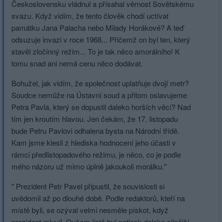
Československu vládnul a přísahal věrnost Sovětskému
svazu. Když vidím, že tento člověk chodí uctívat
památku Jana Palacha nebo Milady Horákové? A teď
odsuzuje invazi v roce 1968... Přičemž on byl ten, který
stavěl zločinný režim... To je tak něco amorálního! K
tomu snad ani nemá cenu něco dodávat.
Bohužel, jak vidím, že společnost uplatňuje dvojí metr?
Soudce nemůže na Ústavní soud a přitom oslavujeme
Petra Pavla, který se dopustil daleko horších věcí? Nad
tím jen kroutím hlavou. Jen čekám, že 17. listopadu
bude Petru Pavlovi odhalena bysta na Národní třídě.
Kam jsme klesli z hlediska hodnocení jeho účasti v
rámci předlistopadového režimu, je něco, co je podle
mého názoru už mimo úplně jakoukoli morálku."
" Prezident Petr Pavel připustil, že souvislosti si
uvědomil až po dlouhé době. Podle redaktorů, kteří na
místě byli, se ozýval velmi nesměle pískot, když
prezident mluvil. Ovšem jistě byl potlesk daleko silnější.