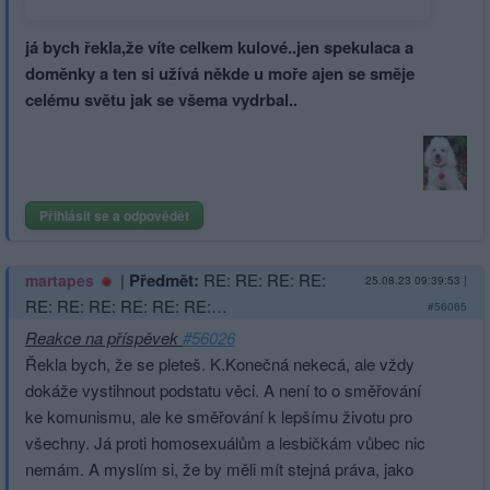
z-internetu
já bych řekla,že víte celkem kulové..jen spekulaca a
doměnky a ten si užívá někde u moře ajen se směje
celému světu jak se všema vydrbal..
Přihlásit se a odpovědět
|
Předmět:
RE: RE: RE: RE:
martapes
25.08.23 09:39:53
|
RE: RE: RE: RE: RE: RE:…
#56065
Reakce na příspěvek
#56026
Řekla bych, že se pleteš. K.Konečná nekecá, ale vždy
dokáže vystihnout podstatu věci. A není to o směřování
ke komunismu, ale ke směřování k lepšímu životu pro
všechny. Já proti homosexuálům a lesbičkám vůbec nic
nemám. A myslím si, že by měli mít stejná práva, jako