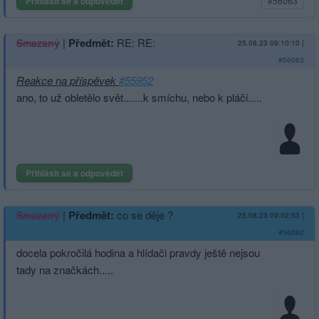
Přihlásit se a odpovědět
#56063
|
Předmět:
RE: RE:
Smazaný
25.08.23 09:10:10
|
#56063
Reakce na příspěvek
#55952
ano, to už obletělo svět.......k smíchu, nebo k pláči.....
Přihlásit se a odpovědět
|
Předmět:
co se děje ?
Smazaný
25.08.23 09:02:53
|
#56062
docela pokročilá hodina a hlídači pravdy ještě nejsou
tady na značkách.....