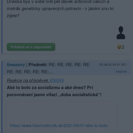
Dneska bys v sobě měl pět dávek anticovid vakcín a
metrák geneticky upravených potravin - v jakém snu to
žijete?
2
Přihlásit se a odpovědět
|
Předmět:
RE: RE: RE: RE: RE:
Smazaný
25.08.23 03:51:25
|
RE: RE: RE: RE: RE:…
#56048
Reakce na příspěvek
#56045
Aké to bolo za socializmu a aké dnes? Pri
porovnávaní jasne víťazí „doba socialistická“!
https://www.hlavnydennik.sk/2021/05/01/ake-to-bolo-
za-socializmu-a-ake-dnes-pri-porovnavani-jasne-vitazi-