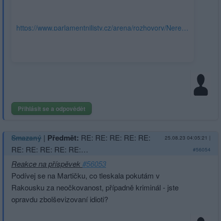
https://www.parlamentnilisty.cz/arena/rozhovory/Nereste-
Blazka-Leda-by-to-polozilo-vladu-Rajchl-nasel-
vaznejsi-hrozbu-741731
Přihlásit se a odpovědět
|
Předmět:
RE: RE: RE: RE: RE:
Smazaný
25.08.23 04:05:21
|
RE: RE: RE: RE: RE:…
#56054
Reakce na příspěvek
#56053
Podívej se na Martičku, co tleskala pokutám v
Rakousku za neočkovanost, případně kriminál - jste
opravdu zbolševizovaní idioti?