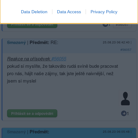
Data Deletion
Data Access
Privacy Policy
1
Přihlásit se a odpovědět
#56057
|
Předmět:
RE:
Smazaný
25.08.23 06:42:40
|
#56057
Reakce na příspěvek
#56055
pokud si myslíte, že takováto rudá svině bude pracovat
pro nás, hájit naše zájmy, tak jste ještě naivnější, než
jsem si myslel
1
Přihlásit se a odpovědět
|
Předmět:
Smazaný
25.08.23 06:05:48
|