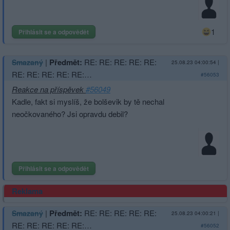
1
Přihlásit se a odpovědět
|
Předmět:
RE: RE: RE: RE: RE:
Smazaný
25.08.23 04:00:54
|
RE: RE: RE: RE: RE:…
#56053
Reakce na příspěvek
#56049
Kadle, fakt si myslíš, že bolševik by tě nechal
neočkovaného? Jsi opravdu debil?
Přihlásit se a odpovědět
Reklama
|
Předmět:
RE: RE: RE: RE: RE:
Smazaný
25.08.23 04:00:21
|
RE: RE: RE: RE: RE:…
#56052