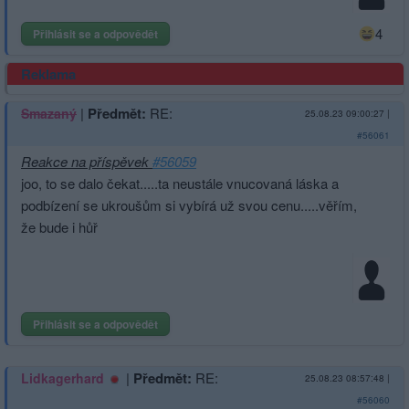
4
Přihlásit se a odpovědět
Reklama
|
Předmět:
RE:
Smazaný
25.08.23 09:00:27
|
#56061
Reakce na příspěvek
#56059
joo, to se dalo čekat.....ta neustále vnucovaná láska a
podbízení se ukroušům si vybírá už svou cenu.....věřím,
že bude i hůř
Přihlásit se a odpovědět
|
Předmět:
RE:
Lidkagerhard
25.08.23 08:57:48
|
#56060