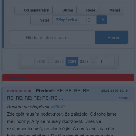
Od nejstarších
Strom
Reset
Menší
Příspěvek #
Jít
Větší
Hledat
9793
…
2265
2264
2263
…
1
(aktuální strana)
Reklama
|
Předmět:
RE: RE: RE: RE:
martapes
25.08.23 09:50:16
|
RE: RE: RE: RE: RE: RE:…
#56068
Reakce na příspěvek
#56043
Zde opět musím podotknout, že záleželo. Od toho jsme
měli normy. A ty se musely dodržovat. Dnes ve
skutečnosti nevíš, co vlastně jíš. A nevíš ani, jak a čím
byly plodiny ošetřeny. Do těla dostáváš mnohem více