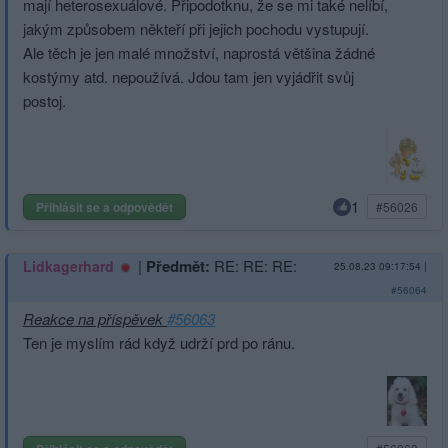
mají heterosexuálové. Připodotknu, že se mi také nelíbí,
jakým způsobem někteří při jejich pochodu vystupují.
Ale těch je jen malé množství, naprostá většina žádné
kostýmy atd. nepoužívá. Jdou tam jen vyjádřit svůj
postoj.
1
Přihlásit se a odpovědět
#56026
|
Předmět:
RE: RE: RE:
Lidkagerhard
25.08.23 09:17:54
|
#56064
Reakce na příspěvek
#56063
Ten je myslím rád když udrží prd po ránu.