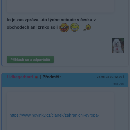
utm_source=www.seznam.cz&utm_medium=sekce-z-
internetu#dop_ab_variant=1126510&dop_source_zone_name=hpfeed.sznhp.box
to je zas zpráva...do týdne nebude v česku v
obchodech ani zrnko soli
Přihlásit se a odpovědět
|
Předmět:
Lidkagerhard
25.08.23 09:42:39
|
#56066
https://www.novinky.cz/clanek/zahranicni-evropa-
prehledne-co-vime-o-padu-prigozinova-letadla-
40441515#utm_source=www.seznam.cz&utm_medium=sekce-