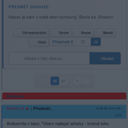
PŘEDMĚT DISKUZE:
Název je sám o sobě dost výmluvný. Bavte se. Shalom!
Od nejstarších
Strom
Reset
Menší
Příspěvek #
Jít
Větší
Hledat
28
27
…
1
(aktuální strana)
Reklama
|
Předmět:
,
Pavla119
13.06.26 12:41:59
|
#553
Antisemita v baru: "Všem nejlepší whisky - kromě toho