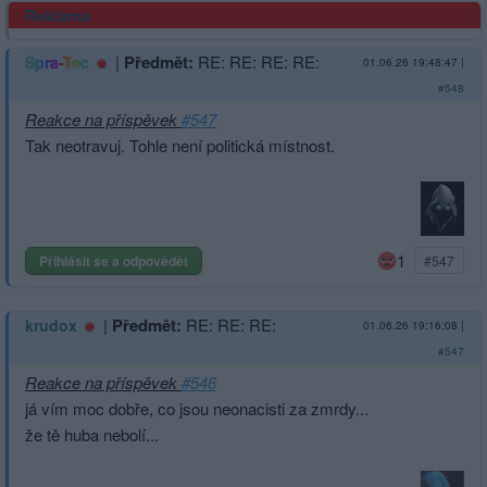
Reklama
|
Předmět:
RE: RE: RE: RE:
Spra-Tec
01.06.26 19:48:47
|
#548
Reakce na příspěvek
#547
Tak neotravuj. Tohle není politická místnost.
1
Přihlásit se a odpovědět
#547
|
Předmět:
RE: RE: RE:
krudox
01.06.26 19:16:08
|
#547
Reakce na příspěvek
#546
já vím moc dobře, co jsou neonacisti za zmrdy...
že tě huba nebolí...