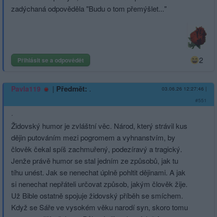
zadýchaná odpověděla "Budu o tom přemýšlet..."
2
Přihlásit se a odpovědět
|
Předmět:
.
Pavla119
03.06.26 12:27:46
|
#551
·
Židovský humor je zvláštní věc. Národ, který strávil kus
dějin putováním mezi pogromem a vyhnanstvím, by
člověk čekal spíš zachmuřený, podezíravý a tragický.
Jenže právě humor se stal jedním ze způsobů, jak tu
tíhu unést. Jak se nenechat úplně pohltit dějinami. A jak
si nenechat nepřáteli určovat způsob, jakým člověk žije.
Už Bible ostatně spojuje židovský příběh se smíchem.
Když se Sáře ve vysokém věku narodí syn, skoro tomu