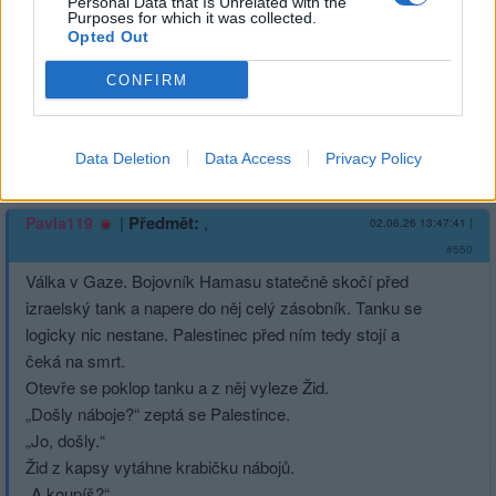
Personal Data that Is Unrelated with the
Purposes for which it was collected.
Pojďme se od nich učit.
Opted Out
CONFIRM
1
Přihlásit se a odpovědět
Data Deletion
Data Access
Privacy Policy
|
Předmět:
,
Pavla119
02.06.26 13:47:41
|
#550
Válka v Gaze. Bojovník Hamasu statečně skočí před
izraelský tank a napere do něj celý zásobník. Tanku se
logicky nic nestane. Palestinec před ním tedy stojí a
čeká na smrt.
Otevře se poklop tanku a z něj vyleze Žid.
„Došly náboje?“ zeptá se Palestince.
„Jo, došly.“
Žid z kapsy vytáhne krabičku nábojů.
„A koupíš?“