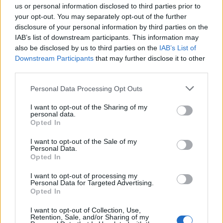
V Izraeli si toho člověk všimne skoro okamžitě. Lidé tam
us or personal information disclosed to third parties prior to
komunikují humorem i v běžných situacích. Dělají si
your opt-out. You may separately opt-out of the further
disclosure of your personal information by third parties on the
legraci ze svých rodin, politiky i vlastních stereotypů.
IAB’s list of downstream participants. This information may
Často velmi rychle, hlasitě a někdy i uprostřed hádky.
also be disclosed by us to third parties on the
IAB’s List of
Člověk má někdy pocit, že i fronta na kávu je tak trochu
Downstream Participants
that may further disclose it to other
stand-up.
third parties.
Mnoho návštěvníků čeká zemi sevřenou traumatem a
permanentním strachem. A místo toho narazí na
Personal Data Processing Opt Outs
zvláštní směs chaosu, ironie a vitality. Jako by si tam
I want to opt-out of the Sharing of my
lidé až příliš dobře uvědomovali, že život je křehký - a
personal data.
Opted In
právě proto ho nehodlají prožít celý ve smrtelně vážné
póze.
I want to opt-out of the Sale of my
Židé mají jednu slavnou třívětou zkratku vlastních dějin:
Personal Data.
Opted In
„Pokusili se nás zničit.
Přežili jsme.
I want to opt-out of processing my
Personal Data for Targeted Advertising.
Pojďme se najíst.“
Opted In
Je v tom vlastně všechno. Tragédie i vzdor. A hlavně
schopnost sednout si po katastrofě ke stolu a
I want to opt-out of Collection, Use,
Retention, Sale, and/or Sharing of my
pokračovat dál.