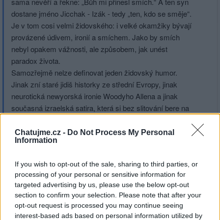
sama nevěří a řekne: „Bůh mi přinesl smích.“ A ten syn
dostane jméno Jicchak - Izák - tedy „ten, kdo se směje“.
Je v tom cosi velmi židovského: i velké okamžiky bývají
provázené údivem, ironií a smíchem. Jako by smích
nebyl opakem vážnosti, ale způsobem, jak unést
paradox života.
Samozřejmě nelze definovat jeden židovský humor.
Jinak zní staré jidiš historky ze střední Evropy, jinak
neurotická newyorská ironie Woodyho Allena a jinak
současná izraelská satira, která si bez slitování bere na
paškál politiky, armádu, rabíny i sama sebe.
A přesto mezi tím vším vede společná nit. Humor lidí,
Chatujme.cz -
Do Not Process My Personal
Information
kteří se naučili žít v nejistotě, aniž by přišli o chuť do
života.
If you wish to opt-out of the sale, sharing to third parties, or
Freud kdysi poznamenal, že málokterý národ si dovede
processing of your personal or sensitive information for
dělat legraci sám ze sebe s takovou intenzitou jako Židé.
targeted advertising by us, please use the below opt-out
Což možná není známka slabosti, ale naopak určité
section to confirm your selection. Please note that after your
civilizační sebejistoty. Jen kultura, která se sama sebe
opt-out request is processed you may continue seeing
nebojí, unese sebeironii.
interest-based ads based on personal information utilized by