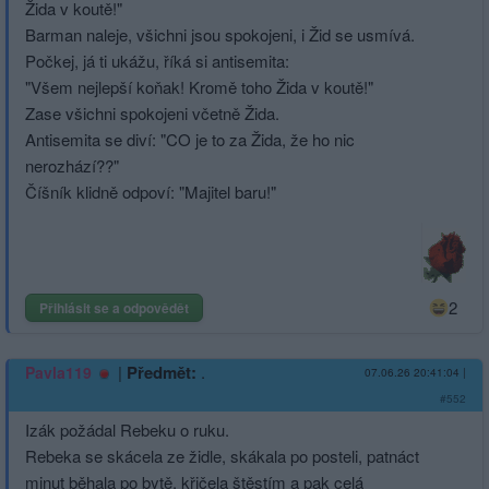
Žida v koutě!"
Barman naleje, všichni jsou spokojeni, i Žid se usmívá.
Počkej, já ti ukážu, říká si antisemita:
"Všem nejlepší koňak! Kromě toho Žida v koutě!"
Zase všichni spokojeni včetně Žida.
Antisemita se diví: "CO je to za Žida, že ho nic
nerozhází??"
Číšník klidně odpoví: "Majitel baru!"
2
Přihlásit se a odpovědět
|
Předmět:
.
Pavla119
07.06.26 20:41:04
|
#552
Izák požádal Rebeku o ruku.
Rebeka se skácela ze židle, skákala po posteli, patnáct
minut běhala po bytě, křičela štěstím a pak celá