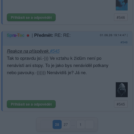
Přihlásit se a odpovědět
#546
|
Předmět:
RE: RE:
Spra-Tec
01.06.26 19:14:47
|
#546
Reakce na příspěvek
#545
Tak to opravdu jsi.-))) Ve vztahu k židům není po
nenávisti ani stopy. To je jako bys nenáviděl potkany
nebo pavouky.-)))))) Nenávidíš je? Já ne.
Přihlásit se a odpovědět
#545
28
27
…
1
(aktuální strana)