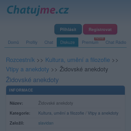
Přihlásit
Registrovat
Domů
Profily
Chat
Diskuze
Premium
Chat Rádio
Rozcestník
>>
Kultura, umění a filozofie
>>
Vtipy a anekdoty
>>
Židovské anekdoty
Židovské anekdoty
INFORMACE
Název:
Židovské anekdoty
Kategorie:
Kultura, umění a filozofie
/
Vtipy a anekdoty
Založil:
slavidan