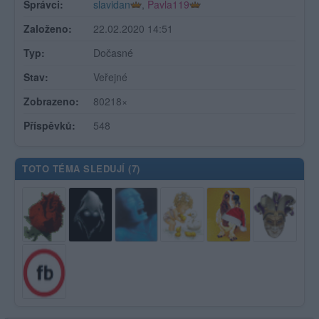
Správci:
slavidan
,
Pavla119
Založeno:
22.02.2020 14:51
Typ:
Dočasné
Stav:
Veřejné
Zobrazeno:
80218×
Příspěvků:
548
TOTO TÉMA SLEDUJÍ (
7
)