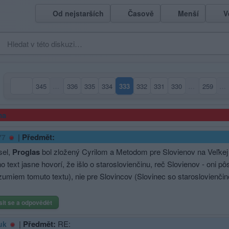
Od nejstarších
Časově
Menší
V
345
…
336
335
334
333
332
331
330
…
259
…
(aktuální strana)
ma
|
Předmět:
77
el,
Proglas
bol zložený Cyrilom a Metodom pre Slovienov na Veľke
eho text jasne hovorí, že išlo o staroslovienčinu, reč Slovienov - oni
ozumiem tomuto textu), nie pre Slovincov (Slovinec so staroslovienčin
sit se a odpovědět
|
Předmět:
RE:
uk