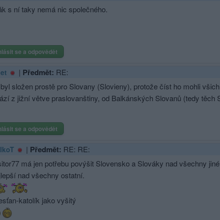
ák s ní taky nemá nic společného.
hlásit se a odpovědět
|
Předmět:
RE:
et
byl složen prostě pro Slovany (Slovieny), protože číst ho mohli všic
zí z jižní větve praslovanštiny, od Balkánských Slovanů (tedy těch Sl
hlásit se a odpovědět
|
Předmět:
RE: RE:
lkoT
sitor77 má jen potřebu povýšit Slovensko a Slováky nad všechny jiné
jlepší nad všechny ostatní.
esťan-katolík jako vyšitý