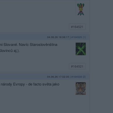
#164521
04.06.26 16:06:17
|
#164529 (1)
hni Slované. Navíc Staroslověnština
ovinců aj.).
#164521
04.06.26 17:02:35
|
#164538 (2)
 národy Evropy - de facto světa jako