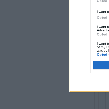
Opted 
I want t
Opted 
I want 
Advertis
Opted 
I want t
of my P
was col
Opted 