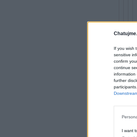
Chatujme.
If you wish 
sensitive in
confirm you
continue se
information 
further disc
participants
Downstream 
Persona
I want t