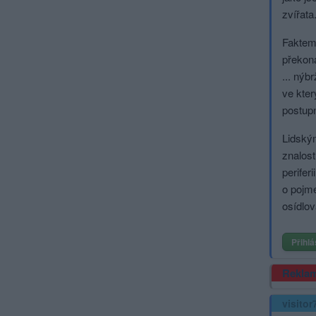
zvířata
Faktem 
překona
... nýb
ve kter
postupn
Lidským
znalost
perifer
o pojme
osídlo
Přihlá
Rekla
visitor