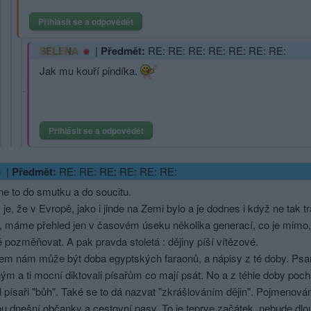
Přihlásit se a odpovědět
|
Předmět:
RE: RE: RE: RE: RE: RE: RE:
SELENA
Jak mu kouří pindíka.
Přihlásit se a odpovědět
|
Předmět:
RE: RE: RE: RE: RE: RE:
e to do smutku a do soucitu.
je, že v Evropě, jako i jinde na Zemi bylo a je dodnes i když ne tak t
, máme přehled jen v časovém úseku několika generací, co je mimo, je
 pozměňovat. A pak pravda stoletá : dějiny píší vítězové.
dem nám může být doba egyptských faraonů, a nápisy z té doby. Psan
m a ti mocní diktovali písařům co mají psát. No a z téhle doby pochá
l písaři "bůh". Také se to dá nazvat "zkrášlováním dějin". Pojmenová
ou dnešní občanky a cestovní pasy. To je teprve začátek, nebude dlou