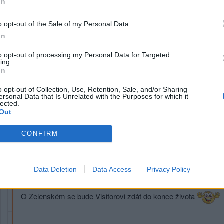
In
A nenávidí
Zelenského protože se postavil Putinovi
o opt-out of the Sale of my Personal Data.
In
Přihlásit se a odpovědět
to opt-out of processing my Personal Data for Targeted
ing.
|
Předmět:
RE: RE: RE: RE: RE:
soucet
In
Ano, nenávidí toho, kdo se postavil zlu.
o opt-out of Collection, Use, Retention, Sale, and/or Sharing
ersonal Data that Is Unrelated with the Purposes for which it
„Zelenskyj v otevřeném dopisu Putinovi napsal, že Rusko letos 
lected.
Out
Vyzval ho k ukončení pátým rok trvající války.“
Všichni bychom chtěli, aby to zlo skončilo. Všichni kromě ruSSů a
CONFIRM
Přihlásit se a odpovědět
Data Deletion
Data Access
Privacy Policy
|
Předmět:
RE: RE: RE: RE: RE: RE:
jonatan1
O Zelenském se bude Visitorovi zdát do konce života