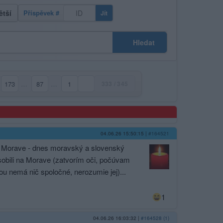
ětší
Příspěvek #
Jít
Hledat
173
…
87
…
1
333 / 345
04.06.26 15:50:15
|
#164521
j Morave - dnes moravský a slovenský
 pôsobili na Morave (zatvorím oči, počúvam
ou nemá nič spoločné, nerozumie jej)...
1
04.06.26 16:03:32
|
#164528 (1)