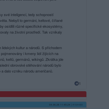
ky své inteligenci, tedy schopností
věta. Nebyli to germáni, keltové, číňané
oby osídlili různé specifické ekosystémy,
valy na životní prostředí. Tak vznikaly
h lidských kultur a národů. S příchodem
 pojmenovány i kmeny lidí žijících na
nů, keltů, germánů, wikingů. Zkrátka jde
oslední obrovské stěhování národů bylo
 a dalo vzniku národu američanů.
1
04.06.26 11:45:24
|
#164489