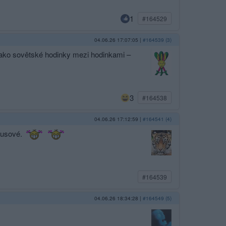
1
#164529
04.06.26 17:07:05
|
#164539 (3)
jako sovětské hodinky mezi hodinkami –
3
#164538
04.06.26 17:12:59
|
#164541 (4)
 Rusové.
#164539
04.06.26 18:34:28
|
#164549 (5)