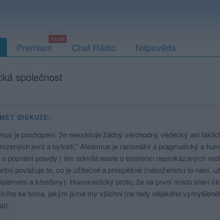
Premium
Chat Rádio
Nápověda
ická společnost
MĚT DISKUZE:
mus je pochopení, že neexistuje žádný věrohodný vědecký ani faktic
rozených jevů a bytostí.” Ateismus je racionální a pragmatický a hum
e o poznání pravdy ( tím odmítá teorie o existenci neprokázaných nad
oritní považuje to, co je užitečné a prospěšné (náboženství to není, už
 islámem a křesťany). Humanistický proto, že na první místo staví č
jícího se tvora, jakým jsme my všichni (ne tedy nějakého vymyšlenéh
t).