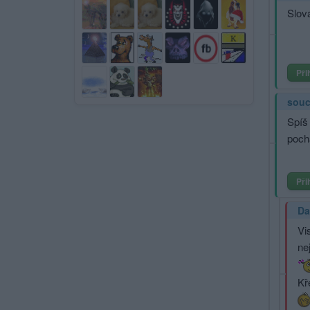
Slov
Při
souc
Spíš 
pochá
Při
Da
Vi
ne
Kř