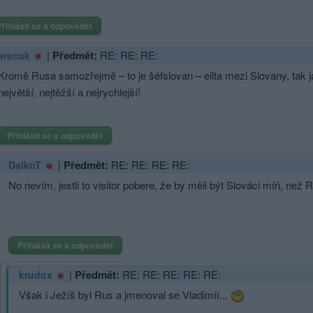
Přihlásit se a odpovědět
|
Předmět:
RE: RE: RE:
arecuk
Kromě Rusa samozřejmě – to je šéfslovan – elita mezi Slovany, tak 
největší, nejtěžší a nejrychlejší!
Přihlásit se a odpovědět
|
Předmět:
RE: RE: RE: RE:
DalkoT
No nevím, jestli to visitor pobere, že by měli být Slováci míň, než
Přihlásit se a odpovědět
|
Předmět:
RE: RE: RE: RE: RE:
krudox
Však i Ježíš byl Rus a jmenoval se Vladimír...