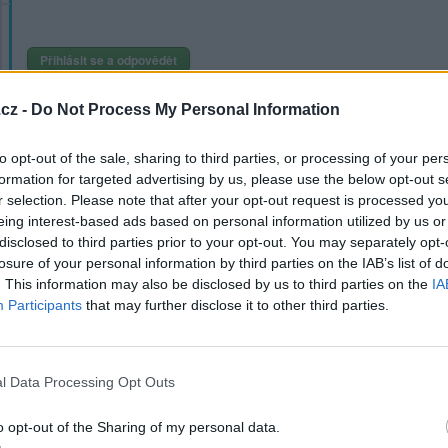
Přihlásit se a odpovědět
|
Předmět:
RE: RE: RE: RE: RE: RE:
soucet
cz -
Do Not Process My Personal Information
Vladimír Iljič Kristus
to opt-out of the sale, sharing to third parties, or processing of your per
formation for targeted advertising by us, please use the below opt-out s
r selection. Please note that after your opt-out request is processed y
Přihlásit se a odpovědět
eing interest-based ads based on personal information utilized by us or
disclosed to third parties prior to your opt-out. You may separately opt-
|
Předmět:
RE: RE: RE:
soucet
losure of your personal information by third parties on the IAB’s list of
. This information may also be disclosed by us to third parties on the
IA
Jo, Visitor staví svou identitu na romantické představě Slovana-Slovák
Participants
that may further disclose it to other third parties.
ruSSáky. Jeho potřeba elitářství prozrazuje silný pocit méněcennosti
(povýšeností a rozkazovačností) a z toho plynoucího fandění zlu.
l Data Processing Opt Outs
Přihlásit se a odpovědět
|
Předmět:
RE: RE: RE: RE:
o opt-out of the Sharing of my personal data.
jonatan1