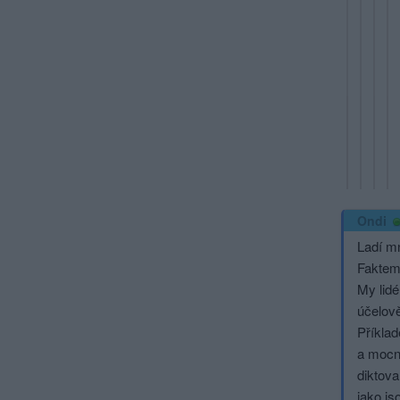
Ondi
Ladí mn
Faktem 
My lidé
účelově
Příkla
a mocný
diktova
jako js