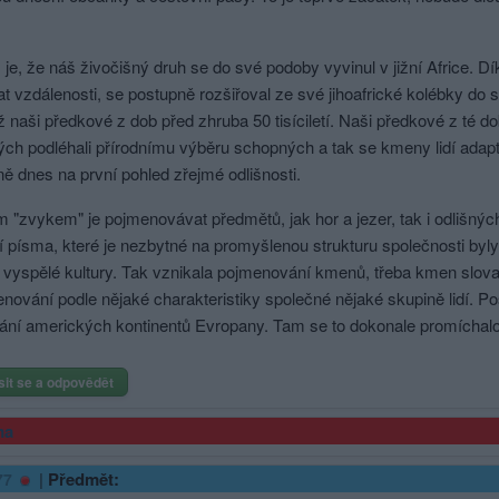
.
je, že náš živočišný druh se do své podoby vyvinul v jižní Africe. Dí
t vzdálenosti, se postupně rozšiřoval ze své jihoafrické kolébky do s
rž naši předkové z dob před zhruba 50 tisíciletí. Naši předkové z té d
ých podléhali přírodnímu výběru schopných a tak se kmeny lidí adapto
ě dnes na první pohled zřejmé odlišnosti.
 "zvykem" je pojmenovávat předmětů, jak hor a jezer, tak i odlišnýc
í písma, které je nezbytné na promyšlenou strukturu společnosti byly
ii vyspělé kultury. Tak vznikala pojmenování kmenů, třeba kmen slova
nování podle nějaké charakteristiky společné nějaké skupině lidí. P
vání amerických kontinentů Evropany. Tam se to dokonale promíchalo
sit se a odpovědět
ma
|
Předmět:
77