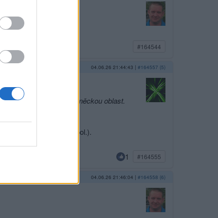
#164544
04.06.26 21:44:43
|
#164557 (5)
neovládne ukrajinskou Doněckou oblast.
 ruSSofilů (Visitora a spol.).
1
#164555
04.06.26 21:46:04
|
#164558 (6)