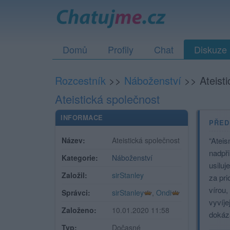
Domů
Profily
Chat
Diskuze
Rozcestník
>>
Náboženství
>>
Ateist
Ateistická společnost
INFORMACE
PŘED
Název:
Ateistická společnost
“Ateis
nadpři
Kategorie:
Náboženství
usiluj
Založil:
sirStanley
za pri
vírou,
Správci:
sirStanley
,
Ondi
vyvíje
Založeno:
10.01.2020 11:58
dokáza
Typ:
Dočasné