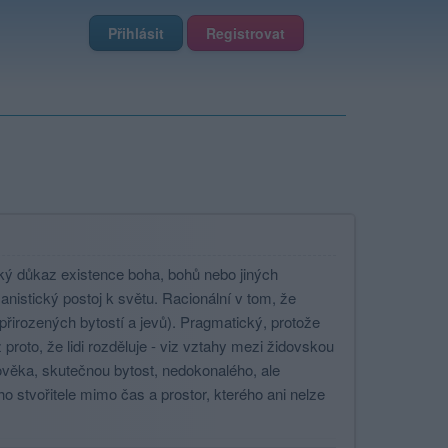
Přihlásit
Registrovat
ký důkaz existence boha, bohů nebo jiných
anistický postoj k světu. Racionální v tom, že
přirozených bytostí a jevů). Pragmatický, protože
 proto, že lidi rozděluje - viz vztahy mezi židovskou
lověka, skutečnou bytost, nedokonalého, ale
o stvořitele mimo čas a prostor, kterého ani nelze