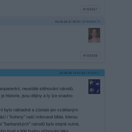
#164557
04.06.26 21:50:51
|
#164559 (7)
#164558
04.06.26 14:47:24
|
#164517
ranparentní, neustálé stěhování národů.
 historie, jsou dějiny a ty lze snadno
í bylo nákladné a zůstalo jen vzdělaným
zí i "kořeny" naší milované bible, kterou
ní "barbarských" národů bylo stejně nutné,
ho trvat a lidé budou očipováni jako