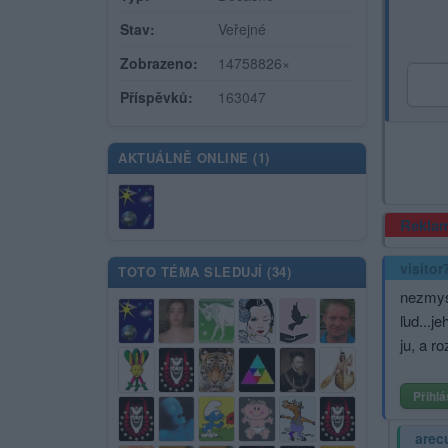
Stav:
Veřejné
Zobrazeno:
14758826×
Příspěvků:
163047
AKTUÁLNĚ ONLINE (
1
)
Rekla
visitor
TOTO TÉMA SLEDUJÍ (
34
)
nezmys
ľud...j
ju, a r
Přihlá
arec