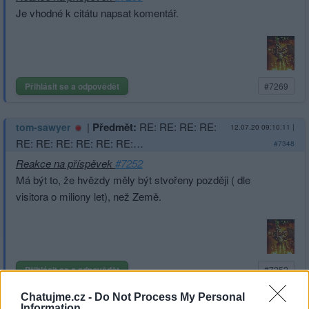
Je vhodné k citátu napsat komentář.
Přihlásit se a odpovědět
#7269
|
Předmět:
RE: RE: RE: RE:
tom-sawyer
12.07.20 09:10:11
|
RE: RE: RE: RE: RE: RE:…
#7348
Reakce na příspěvek
#7252
Má být to, že hvězdy měly být stvořeny později ( dle
visitora o miliony let), než Země.
Přihlásit se a odpovědět
#7252
Chatujme.cz -
Do Not Process My Personal
Reklama
Information