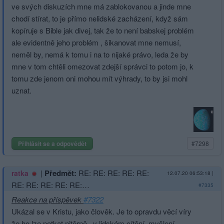
ve svých diskuzích mne má zablokovanou a jinde mne
chodí stírat, to je přímo nelidské zacházení, když sám
kopíruje s Bible jak divej, tak že to není babskej problém
ale evidentně jeho problém , šikanovat mne nemusí,
neměl by, nemá k tomu i na to nijaké právo, leda že by
mne v tom chtěli omezovat zdejší správci to potom jo, k
tomu zde jenom oni mohou mít výhrady, to by jsi mohl
uznat.
Přihlásit se a odpovědět
#7298
|
Předmět:
RE: RE: RE: RE: RE:
ratka
12.07.20 06:53:18
|
RE: RE: RE: RE: RE:…
#7335
Reakce na příspěvek
#7322
Ukázal se v Kristu, jako člověk. Je to opravdu věcí víry
že ho lze potkat nitěrně...v lidském cítění, myšlení,