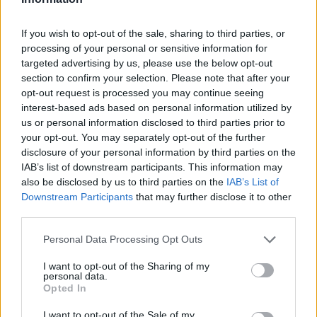
|
Předmět:
RE: RE: RE: RE:
tom-sawyer
12.07.20 08:54:51
|
If you wish to opt-out of the sale, sharing to third parties, or
RE: RE: RE: RE: RE:
#7347
processing of your personal or sensitive information for
Reakce na příspěvek
#7239
targeted advertising by us, please use the below opt-out
To je pouhé překrucování bible, aby to aspoň trochu
section to confirm your selection. Please note that after your
odpovídalo vědě, ale to neodpovídá postupu, jak
opt-out request is processed you may continue seeing
interest-based ads based on personal information utilized by
vznikala Sluneční soustava a vesmír.
us or personal information disclosed to third parties prior to
your opt-out. You may separately opt-out of the further
disclosure of your personal information by third parties on the
IAB’s list of downstream participants. This information may
also be disclosed by us to third parties on the
IAB’s List of
Přihlásit se a odpovědět
#7239
Downstream Participants
that may further disclose it to other
third parties.
|
Předmět:
RE: RE: RE: RE:
tom-sawyer
12.07.20 08:51:51
|
Personal Data Processing Opt Outs
RE: RE: RE: RE: RE: RE:…
#7346
Reakce na příspěvek
#7236
I want to opt-out of the Sharing of my
personal data.
Nejde o to, co ti sedí, ale je to také součást naší historie.
Opted In
I want to opt-out of the Sale of my