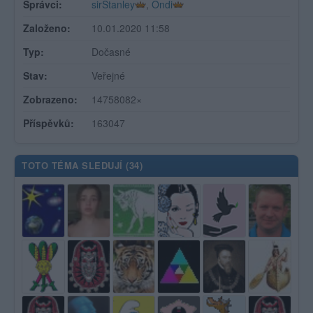
Správci:
sirStanley
,
Ondi
Založeno:
10.01.2020 11:58
Typ:
Dočasné
Stav:
Veřejné
Zobrazeno:
14758082×
Příspěvků:
163047
TOTO TÉMA SLEDUJÍ (
34
)