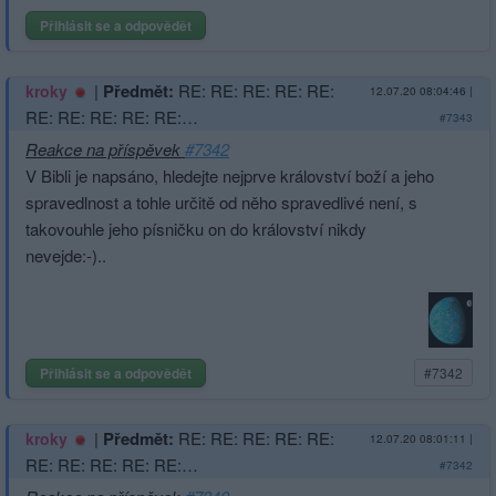
Přihlásit se a odpovědět
|
Předmět:
RE: RE: RE: RE: RE:
kroky
12.07.20 08:04:46
|
RE: RE: RE: RE: RE:…
#7343
Reakce na příspěvek
#7342
V Bibli je napsáno, hledejte nejprve království boží a jeho
spravedlnost a tohle určitě od něho spravedlivé není, s
takovouhle jeho písničku on do království nikdy
nevejde:-)..
Přihlásit se a odpovědět
#7342
|
Předmět:
RE: RE: RE: RE: RE:
kroky
12.07.20 08:01:11
|
RE: RE: RE: RE: RE:…
#7342