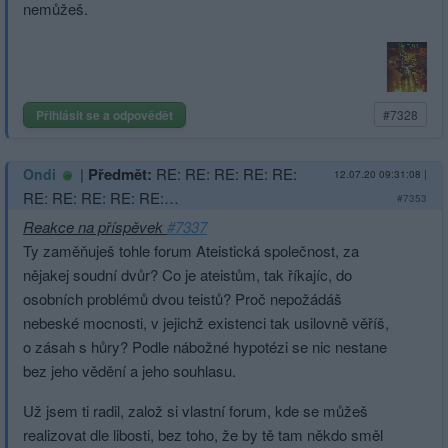
nemůžeš.
Přihlásit se a odpovědět
#7328
|
Předmět:
RE: RE: RE: RE: RE:
Ondi
12.07.20 09:31:08
|
RE: RE: RE: RE: RE:…
#7353
Reakce na příspěvek
#7337
Ty zaměňuješ tohle forum Ateistická společnost, za
nějakej soudní dvůr? Co je ateistům, tak říkajíc, do
osobních problémů dvou teistů? Proč nepožádáš
nebeské mocnosti, v jejichž existenci tak usilovně věříš,
o zásah s hůry? Podle nábožné hypotézi se nic nestane
bez jeho vědění a jeho souhlasu.
Už jsem ti radil, založ si vlastní forum, kde se můžeš
realizovat dle libosti, bez toho, že by tě tam někdo směl