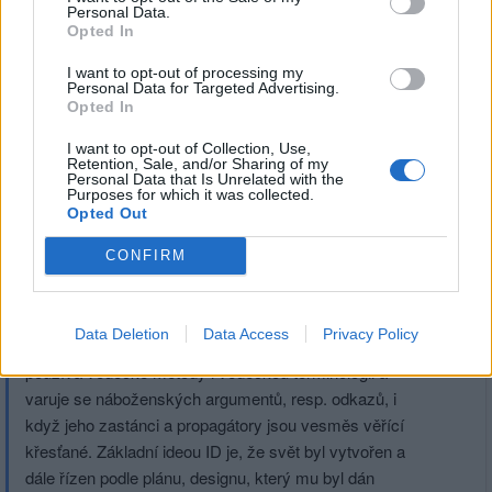
Personal Data.
Opted In
Přihlásit se a odpovědět
#7236
I want to opt-out of processing my
Personal Data for Targeted Advertising.
Reklama
Opted In
I want to opt-out of Collection, Use,
|
Předmět:
ID
rose66
12.07.20 08:26:13
|
Retention, Sale, and/or Sharing of my
Personal Data that Is Unrelated with the
#7345
Purposes for which it was collected.
Intelligent design (ID - běžně používaná zkratka),
Opted Out
inteligentní projekt, plán, vznikl v USA v 80. letech 20.
CONFIRM
století jako nová varianta vědeckého kreacionismu (viz
Kreacionismus), která se vzdává spojení s
náboženstvím a uznává existenci evoluce. ID vzešel z
Data Deletion
Data Access
Privacy Policy
akademických nábožensky orientovaných kruhů,
používá vědecké metody i vědeckou terminologii a
varuje se náboženských argumentů, resp. odkazů, i
když jeho zastánci a propagátory jsou vesměs věřící
křesťané. Základní ideou ID je, že svět byl vytvořen a
dále řízen podle plánu, designu, který mu byl dán