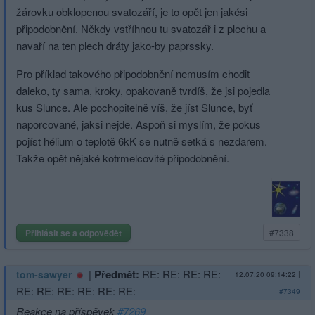
žárovku obklopenou svatozáří, je to opět jen jakési
připodobnění. Někdy vstříhnou tu svatozář i z plechu a
navaří na ten plech dráty jako-by paprssky.
Pro příklad takového připodobnění nemusím chodit
daleko, ty sama, kroky, opakovaně tvrdíš, že jsi pojedla
kus Slunce. Ale pochopitelně víš, že jíst Slunce, byť
naporcované, jaksi nejde. Aspoň si myslím, že pokus
pojíst hélium o teplotě 6kK se nutně setká s nezdarem.
Takže opět nějaké kotrmelcovité připodobnění.
Přihlásit se a odpovědět
#7338
|
Předmět:
RE: RE: RE: RE:
tom-sawyer
12.07.20 09:14:22
|
RE: RE: RE: RE: RE: RE:
#7349
Reakce na příspěvek
#7269