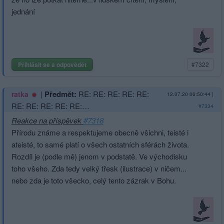
jednání
Přihlásit se a odpovědět
#7322
|
Předmět:
RE: RE: RE: RE: RE:
ratka
12.07.20 06:50:44
|
RE: RE: RE: RE: RE:…
#7334
Reakce na příspěvek
#7318
Přírodu známe a respektujeme obecně všichni, teisté i
ateisté, to samé platí o všech ostatních sférách života.
Rozdíl je (podle mě) jenom v podstatě. Ve východisku
toho všeho. Zda tedy velký třesk (ilustrace) v ničem...
nebo zda je toto všecko, celý tento zázrak v Bohu.