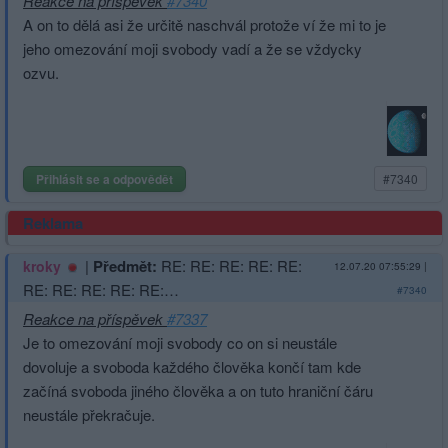
Reakce na příspěvek
#7340
A on to dělá asi že určitě naschvál protože ví že mi to je
jeho omezování moji svobody vadí a že se vždycky
ozvu.
Přihlásit se a odpovědět
#7340
Reklama
|
Předmět:
RE: RE: RE: RE: RE:
kroky
12.07.20 07:55:29
|
RE: RE: RE: RE: RE:…
#7340
Reakce na příspěvek
#7337
Je to omezování moji svobody co on si neustále
dovoluje a svoboda každého člověka končí tam kde
začíná svoboda jiného člověka a on tuto hraniční čáru
neustále překračuje.