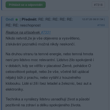
Přihlásit se a odpovědět
#7318
|
Předmět:
RE: RE: RE: RE: RE:
Ondi
12.07.20 06:01:54
|
RE: RE: neschopnost
#7333
Reakce na příspěvek
#7331
Nikdo netvrdí,že je vše objeveno a vysvětleno,
získávání poznatků možná nikdy neskončí.
Na druhou stranu ta temné energie, nebo temná hmota
není pro lidstvo moc relevantní. Lidstvo žilo spokojeně i
v dobách, kdy se věřilo v placatost Země, pohádce O
celosvětové potopě, nebo že vše, včetně lidí uplácal
nějaký bůh z prachu, nebo vytáhl z kouzelného
klobouku. Lidé si žili i bez letadel a železnic, bez aut a
elektroniky.
Technika a vynálezy lidstvu usnadňují život a působí
pozitivně na zdraví a délku spokojeného života.