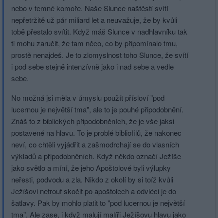
nebo v temné komoře. Naše Slunce naštěstí svítí
nepřetržitě už pár miliard let a neuvažuje, že by kvůli
tobě přestalo svítit. Když máš Slunce v nadhlavníku tak
ti mohu zaručit, že tam něco, co by připomínalo tmu,
prostě nenajdeš. Je to zlomyslnost toho Slunce, že svítí
i pod sebe stejně intenzívně jako i nad sebe a vedle
sebe.
No možná jsi měla v úmyslu použít přísloví "pod
lucernou je největší tma", ale to je pouhé připodobnění.
Znáš to z biblických připodobněních, že je vše jaksi
postavené na hlavu. To je problé bibliofilů, že nakonec
neví, co chtěli vyjádřit a zašmodrchají se do vlasních
výkladů a připodobněních. Když někdo označí Ježíše
jako světlo a míní, že jeho Apoštolové byli výlupky
neřesti, podvodu a zla. Nikdo z okolí by si toíž kvůli
Ježíšovi netrouf skočit po apoštolech a odvléci je do
šatlavy. Pak by mohlo platit to "pod lucernou je největší
tma". Ale zase, i když malují malíři Ježíšovu hlavu jako