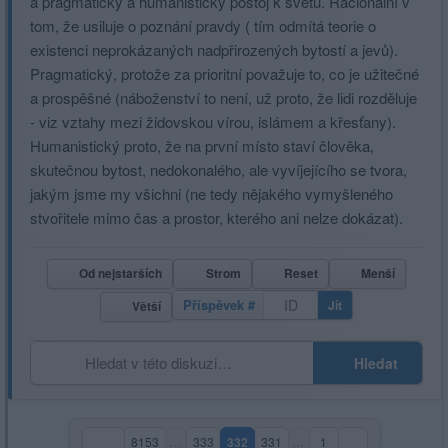
a pragmatický a humanistický postoj k světu. Racionální v
tom, že usiluje o poznání pravdy ( tím odmítá teorie o
existenci neprokázaných nadpřirozených bytostí a jevů).
Pragmatický, protože za prioritní považuje to, co je užitečné
a prospěšné (náboženství to není, už proto, že lidi rozděluje
- viz vztahy mezi židovskou vírou, islámem a křesťany).
Humanistický proto, že na první místo staví člověka,
skutečnou bytost, nedokonalého, ale vyvíjejícího se tvora,
jakým jsme my všichni (ne tedy nějakého vymyšleného
stvořitele mimo čas a prostor, kterého ani nelze dokázat).
Od nejstarších
Strom
Reset
Menší
Příspěvek #
Jít
Větší
Hledat
8153
…
333
332
331
…
1
(aktuální strana)