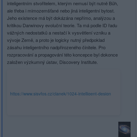
inteligentním stvořitelem, kterým nemusí být nutně Bůh,
ale třeba i mimozemšťané nebo jiná inteligentní bytost.
Jeho existence má být dokázána nepřímo, analýzou a
kritikou Darwinovy evoluční teorie. Ta má podle ID řadu
vážných nedostatků a nestačí k vysvětlení vzniku a
vývoje Země, a proto je logicky nutný předpoklad
zásahu inteligentního nadpřirozeného činitele. Pro
rozpracování a propagování této koncepce byl dokonce
založen výzkumný ústav, Discovery Institute.
https://www.sisyfos.cz/clanek/1024-intelligent-design