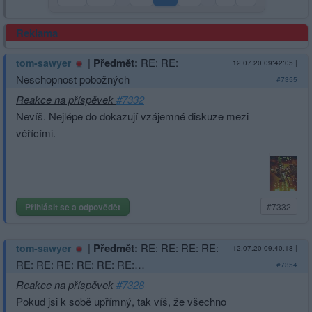
Reklama
|
Předmět:
RE: RE:
tom-sawyer
12.07.20 09:42:05
|
Neschopnost pobožných
#7355
Reakce na příspěvek
#7332
Nevíš. Nejlépe do dokazují vzájemné diskuze mezi
věřícími.
Přihlásit se a odpovědět
#7332
|
Předmět:
RE: RE: RE: RE:
tom-sawyer
12.07.20 09:40:18
|
RE: RE: RE: RE: RE: RE:…
#7354
Reakce na příspěvek
#7328
Pokud jsi k sobě upřímný, tak víš, že všechno