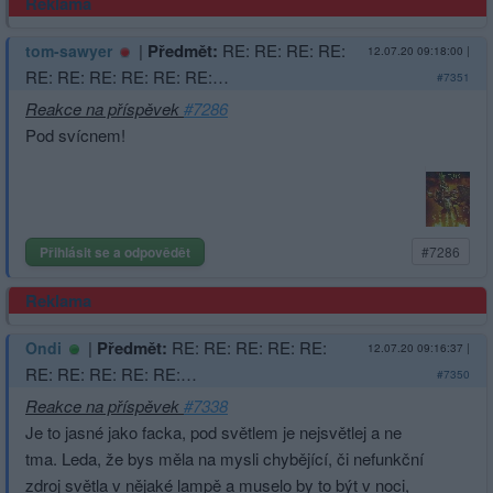
Reklama
|
Předmět:
RE: RE: RE: RE:
tom-sawyer
12.07.20 09:18:00
|
RE: RE: RE: RE: RE: RE:…
#7351
Reakce na příspěvek
#7286
Pod svícnem!
Přihlásit se a odpovědět
#7286
Reklama
|
Předmět:
RE: RE: RE: RE: RE:
Ondi
12.07.20 09:16:37
|
RE: RE: RE: RE: RE:…
#7350
Reakce na příspěvek
#7338
Je to jasné jako facka, pod světlem je nejsvětlej a ne
tma. Leda, že bys měla na mysli chybějící, či nefunkční
zdroj světla v nějaké lampě a muselo by to být v noci,