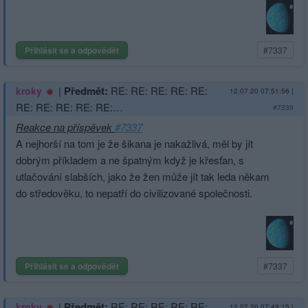
Přihlásit se a odpovědět
#7337
|
Předmět:
RE: RE: RE: RE: RE:
kroky
12.07.20 07:51:56
|
RE: RE: RE: RE: RE:…
#7339
Reakce na příspěvek
#7337
A nejhorší na tom je že šikana je nakažlivá, měl by jít
dobrým příkladem a ne špatným když je křesťan, s
utlačování slabších, jako že žen může jít tak leda někam
do středověku, to nepatří do civilizované společnosti.
Přihlásit se a odpovědět
#7337
|
Předmět:
RE: RE: RE: RE: RE:
kroky
12.07.20 07:49:15
|