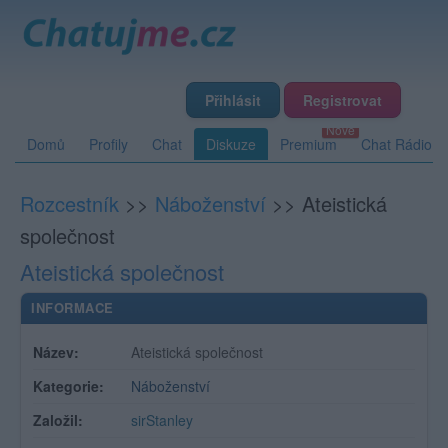
Přihlásit
Registrovat
Domů
Profily
Chat
Diskuze
Premium
Chat Rádio
Rozcestník
>>
Náboženství
>>
Ateistická
společnost
Ateistická společnost
INFORMACE
Název:
Ateistická společnost
Kategorie:
Náboženství
Založil:
sirStanley