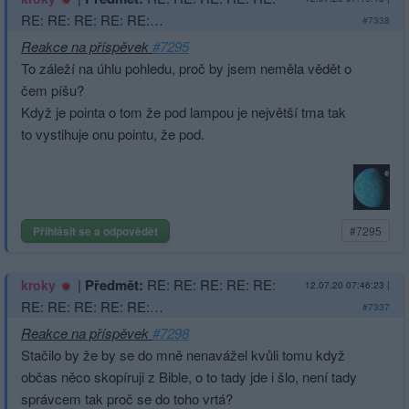
RE: RE: RE: RE: RE:…
#7338
Reakce na příspěvek
#7295
To záleží na úhlu pohledu, proč by jsem neměla vědět o
čem píšu?
Když je pointa o tom že pod lampou je největší tma tak
to vystihuje onu pointu, že pod.
Přihlásit se a odpovědět
#7295
|
Předmět:
RE: RE: RE: RE: RE:
kroky
12.07.20 07:46:23
|
RE: RE: RE: RE: RE:…
#7337
Reakce na příspěvek
#7298
Stačilo by že by se do mně nenavážel kvůli tomu když
občas něco skopíruji z Bible, o to tady jde i šlo, není tady
správcem tak proč se do toho vrtá?