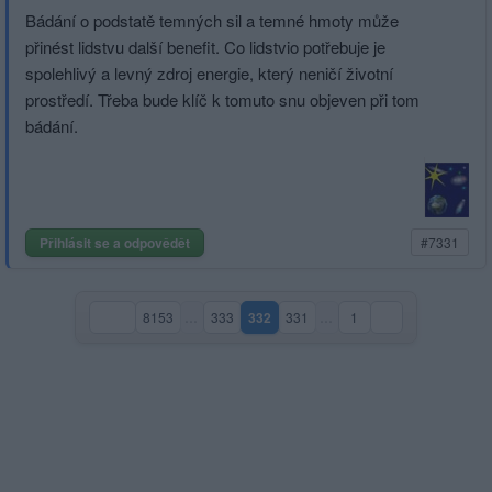
Bádání o podstatě temných sil a temné hmoty může
přinést lidstvu další benefit. Co lidstvio potřebuje je
spolehlivý a levný zdroj energie, který neničí životní
prostředí. Třeba bude klíč k tomuto snu objeven při tom
bádání.
Přihlásit se a odpovědět
#7331
8153
…
333
332
331
…
1
(aktuální strana)