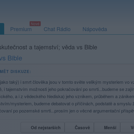
Premium
Chat Rádio
Nápověda
 skutečnost a tajemství; věda vs Bible
vs Bible
MĚT DISKUZE:
(jako taký) i smrt člověka jsou v tomto světe velikým mysteriem vo vz
ě, i tajemstvím možnosti jeho pokračování po smrti...budeme se zají
fického, a i z vědeckého hlediska) jeho vznikem, průběhem a zánik
stvím/mysteriem, budeme debatovat o příčinách, podstatě a smyslu ž
čovaní po pozemské smrti...prosím jen o věcné argumentační přís
Od nejstarších
Časově
Menší
V