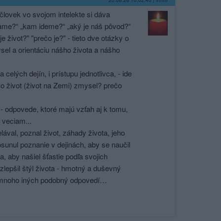
20.06.26 10:02:40
|
#686
 človek vo svojom intelekte si dáva
ádzame?“ „kam ideme?“ „aký je náš pôvod?“
e život?" "prečo je?" - tieto dve otázky o
sel a orientáciu nášho života a nášho
elých dejín, i prístupu jednotlivca, - ide
o život (život na Zemi) zmysel? prečo
 - odpovede, ktoré majú vzťah aj k tomu,
 veciam...
elával, poznal život, záhady života, jeho
osunul poznanie v dejinách, aby se naučil
a, aby našiel šťastie podľa svojich
zlepšil štýl života - hmotný a duševný
, a mnoho iných podobný odpovedí…