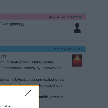
20.07.26 10:41:54
|
#694 (1)
Důvod:
nnnnnnn
17.07.26 18:59:32
|
#692
ť*/3
edčí o dôstojnosti ľudskej osoby
...
ť
- bez osobnej slobody by nejestvovala
ť na inú bytosť...slobodné rozhodnutie a
ruhej strane dar slobodného rozhodnutia
veku je sila, ktorá mu umožňuje rásť a
sonal or