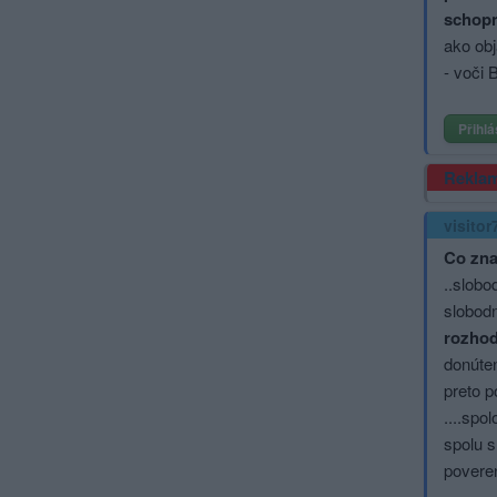
schopn
ako obj
- voči B
Přihlá
Rekla
visitor
Co zna
..slobo
slobodn
rozhod
donúten
preto p
....spo
spolu s
poveren