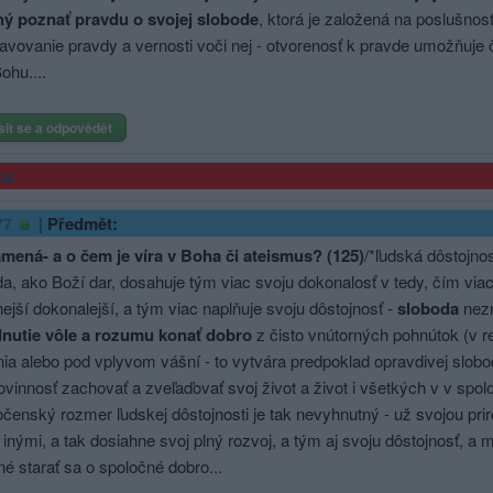
ý poznať pravdu o svojej slobode
, ktorá je založená na poslušnost
avovanie pravdy a vernosti voči nej - otvorenosť k pravde umožňuje 
ohu....
sit se a odpovědět
ma
|
Předmět:
77
mená- a o čem je víra v Boha či ateismus? (125)
/*ľudská dôstojnos
da, ako Boží dar, dosahuje tým viac svoju dokonalosť v tedy, čím via
ejší dokonalejší, a tým viac naplňuje svoju dôstojnosť -
sloboda
nezn
nutie vôle a rozumu konať dobro
z čisto vnútorných pohnútok (v r
ia alebo pod vplyvom vášní - to vytvára predpoklad opravdivej slobo
ovinnosť zachovať a zveľaďovať svoj život a život i všetkých v v spoločn
ločenský rozmer ľudskej dôstojnosti je tak nevyhnutný - už svojou pri
 inými, a tak dosiahne svoj plný rozvoj, a tým aj svoju dôstojnosť, a m
é starať sa o spoločné dobro...