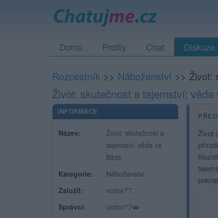
Domů
Profily
Chat
Diskuze
Rozcestník
>>
Náboženství
>>
Život:
Život: skutečnost a tajemství; věda 
INFORMACE
PŘED
Název:
Život: skutečnost a
Život 
přírod
tajemství; věda vs
filozo
Bible
tajem
Kategorie:
Náboženství
pokra
Založil:
visitor77
Správci:
visitor77