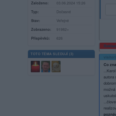
Založeno:
03.06.2024 15:26
Typ:
Dočasné
Stav:
Veřejné
Zobrazeno:
91982×
Příspěvků:
626
Rekla
TOTO TÉMA SLEDUJÍ (
3
)
visitor
Co zna
...Karo
autora 
dobrom 
možná 
uskutoč
...člov
realiz
poznáv