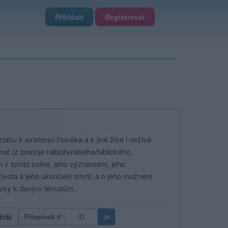
Přihlásit
Registrovat
tahu k existenci člověka a k jiné živé i neživé
mat (z postoje náboženského/biblického,
em v tomto světe, jeho významem, jeho
ivota a jeho ukončení smrtí, a o jeho možném
pěvky k daným tématům.
ětší
Příspěvek #
Jít