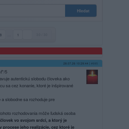
Hledat
8
…
1
30 / 30
28.07.26 10:29:44
|
#695
ť*/5
tavuje autentickú slobodu človeka ako
úcu sa cez konanie, ktoré je inšpirované
 a slobodne sa rozhoduje pre
e tohoto rozhodovania môže ľudská osoba
človek vo svojom srdci, a ktorý je
 procese jeho realizácie, cez ktoré je