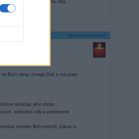
byť vylučovaní z ľudského žitia...
09.07.26 19:12:56
|
#688
ť*
 a povinností...
ykorisťovaniu
ný na Boží obraz (imago Dei) a má preto
oločne odrážajú jeho obraz...
 rozum, slobodnú vôľu a postavenie
človeka, ktorého Boh ovenčil „slávou a