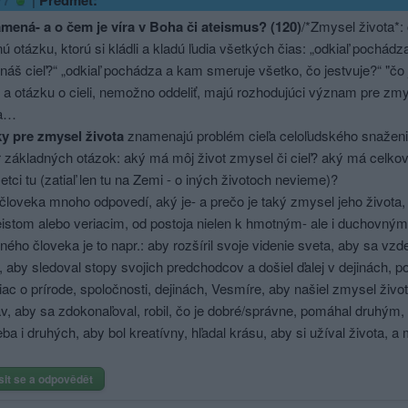
Předmět:
77
mená- a o čem je víra v Boha či ateismus? (120)
/*Zmysel života*:
ú otázku, ktorú si kládli a kladú ľudia všetkých čias: „odkiaľ poch
 náš cieľ?“ „odkiaľ pochádza a kam smeruje všetko, čo jestvuje?“ "čo j
a otázku o cieli, nemožno oddeliť, majú rozhodujúci význam pre zmy
ia…
y pre zmysel života
znamenajú problém cieľa celoľudského snaženia c
 základných otázok: aký má môj život zmysel či cieľ? aký má celkov
tci tu (zatiaľ len tu na Zemi - o iných životoch nevieme)?
d človeka mnoho odpovedí, aký je- a prečo je taký zmysel jeho života,
teistom alebo veriacim, od postoja nielen k hmotným- ale i duchovným
žného človeka je to napr.: aby rozšíril svoje videnie sveta, aby sa vzd
 aby sledoval stopy svojich predchodcov a došiel ďalej v dejinách, p
iac o prírode, spoločnosti, dejinách, Vesmíre, aby našiel zmysel život
v, aby sa zdokonaľoval, robil, čo je dobré/správne, pomáhal druhým, 
eba i druhých, aby bol kreatívny, hľadal krásu, aby si užíval života
sit se a odpovědět