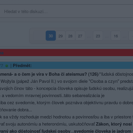
30
29
28
27
…
23
…
16
…
(aktuální strana)
ma
|
Předmět:
77
mená- a o čem je víra v Boha či ateismus? (126)
/*ľudská dôstojnos
l Wojtyla (pápež Ján Pavol II.) vo svojom diele "Osoba a czyn" preds
svojich činov táto - koncepcia človeka opisuje ľudskú osobu, realizuj
a vedomím mravnej povinnosti..táto sebarealizácia je
iba cez svedomie, ktorým človek poznáva objektívnu pravdu o dobre
ňovanie dobra...
ek sa vždy rozhoduje medzi hodnotou a povinnosťou a iba v priestor
ovať svoju autonómiu a heteronómiu, uskutočňovať
Zákon, ktorý nosí 
aný ako dôstojnosť ľudskej osoby
...
svedomie človeka je jadrom v