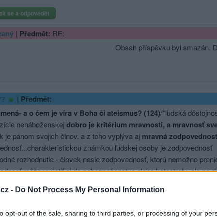
sit se a odpovědět
|
Předmět:
RE:
zaný
Obsah příspěvku byl smazán. 
|
Předmět:
77
mená- a o čem je víra v Boha či ateismus? (124)
/*ľudská dôstojnos
pozície nenáboženskej
dobro je kritérium mravnosti, a mravnosť sv
ek je pánom svojich činov. a z toho vyplýva aj
mravná zodpovednos
dnosť.­..charakteris­tickou známkou ľudskej osoby je zodpovednosť
odné rozhodnutie - človek nesie zodpovednosť, ktorú nemožno prenies
dnosť môže vyústiť aj do nebezpečenstva alebo katastrofy, ale na d
om dôstojnosti človeka, a je najväčším darom...
cz -
Do Not Process My Personal Information
onaniu dobra sa môže človek rozhodnúť iba slobodne -
sloboda v člo
vať v pravde a v dobre
....
to opt-out of the sale, sharing to third parties, or processing of your per