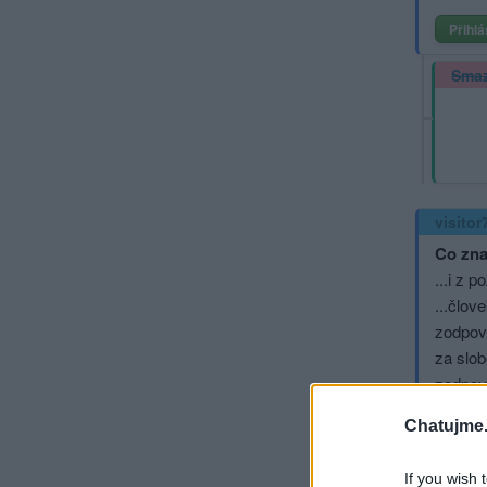
Přihlá
Sma
visitor
Co zna
...i z 
...člov
zodpove
za slob
zodpove
je znak
Chatujme.
...ku k
dozrie
If you wish 