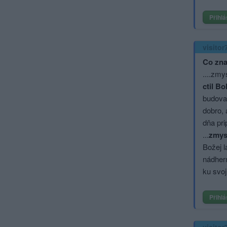
Přihlá
visitor
Co zna
....zmy
ctil B
budoval
dobro, 
dňa pri
...
zmysl
Božej l
nádhern
ku svoj
Přihlá