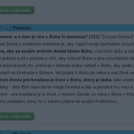
sit se a odpovědět
|
Předmět:
77
mená- a o čem je víra v Boha či ateismus? (121)
/*Zmysel života/2*
sel života u veriaceho kresťana je, aby naplnil svoje spirituálne úmys
oha, aby sa svojím srdcom dostal blízko Bohu
, mal čistú dušu a zá
 jednotu a žil v jednote s ním, aby miloval Boha a jeho stvoriteľské diel
a bojoval proti zlu, prežíval v dobrote srdca radosť v Bohu, aby podle
pravil na stretnutie s Bohom, bol prijatý k Bohu do neba a mal život ve
om života pre kresťana je život v Bohu, ktorý je láska
, lebo všetk
ásky - lebo Boh nesmierne miluje človeka a dal- a ponúkol mu veci a 
ým - pre kresťana je to život, v ktorom človek vo viere v Boha v Kri
mu priateľovi, ktorý ho v závere prijme do svojho Kráľovstva...
sit se a odpovědět
|