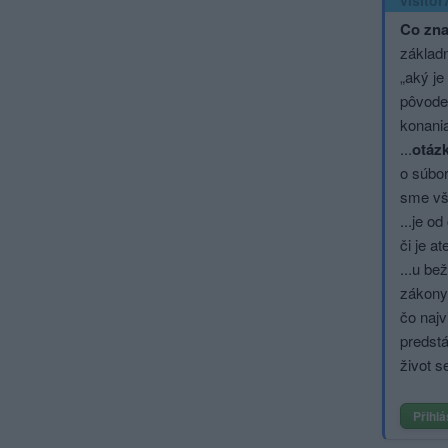
visitor
Co zna
základn
„aký je
pôvode 
konan
...
otázk
o súbor
sme vše
...je o
či je a
...u be
zákony,
čo najv
predstá
život s
Přihlá