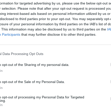
formation for targeted advertising by us, please use the below opt-out s
sit se a odpovědět
r selection. Please note that after your opt-out request is processed y
eing interest-based ads based on personal information utilized by us or
disclosed to third parties prior to your opt-out. You may separately opt-
|
Předmět:
77
losure of your personal information by third parties on the IAB’s list of
mená- a o čem je víra v Boha či ateismus? (123)
/*ľudská dôstojnosť
. This information may also be disclosed by us to third parties on the
IA
a uvedené v Božom slove:
Participants
that may further disclose it to other third parties.
ná vôľa
: dôstojnosť človeka sa prejavuje v tom, že človek dostal od
niesť za svoje činy zodpovednosť...
vedomia
: človek má v sebe vpísaný prirodzený morálny zákon (prejav
l Data Processing Opt Outs
je k hľadaniu dobra a pravdy...
pečať hriechu
: hoci ľudský hriech a morálne zlyhanie Boží obraz v člov
o opt-out of the Sharing of my personal data.
vymazať, prejavuje sa v špecifických osobných účinkoch dedičného/
In
čná cena človeka u Boha
: - podľa NZ-a má človek v Božích očiach 
Syna, Ježiša Krista, aby ho zachránil (Jn 3, 16), vykúpenie Kristom n
o opt-out of the Sale of my Personal Data.
uteľnosť ľudskej osoby...
In
a spravodlivosť
: Božie slovo žiada rešpekt voči dôstojnosti najzranite
to opt-out of processing my Personal Data for Targeted
ov...
ing.
In
 príklad
: Ježiš Kristus pri svojom pôsobení obracal pozornosť na ch