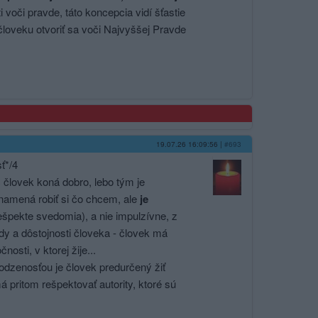
i voči pravde, táto koncepcia vidí šťastie
človeku otvoriť sa voči Najvyššej Pravde
19.07.26 16:09:56
|
#693
ť*/4
c človek koná dobro, lebo tým je
amená robiť si čo chcem, ale
je
ešpekte svedomia), a nie impulzívne, z
dy a dôstojnosti človeka - človek má
osti, v ktorej žije...
rodzenosťou je človek predurčený žiť
á pritom rešpektovať autority, ktoré sú