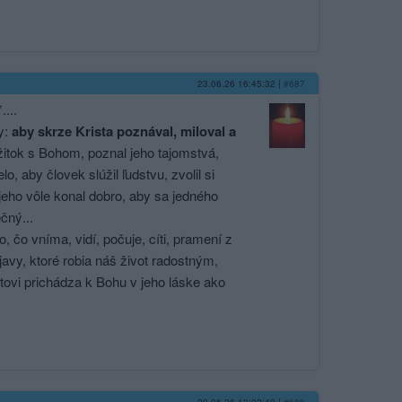
23.06.26 16:45:32
|
#687
....
ly:
aby skrze Krista poznával, miloval a
žitok s Bohom, poznal jeho tajomstvá,
o, aby človek slúžil ľudstvu, zvolil si
 jeho vôle konal dobro, aby sa jedného
čný...
o, čo vníma, vidí, počuje, cíti, pramení z
javy, ktoré robia náš život radostným,
stovi prichádza k Bohu v jeho láske ako