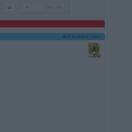
…
36
…
1
140 / 142
25.07.26 06:55:31
|
#4041