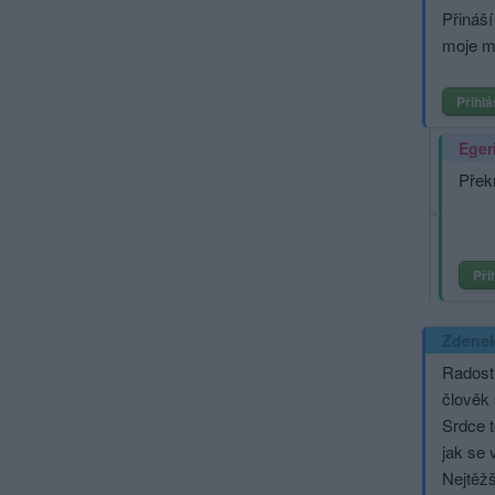
Přináší
moje ma
Přihlá
Eger
Přek
Při
Zdene
Radost
člověk
Srdce t
jak se 
Nejtěžš