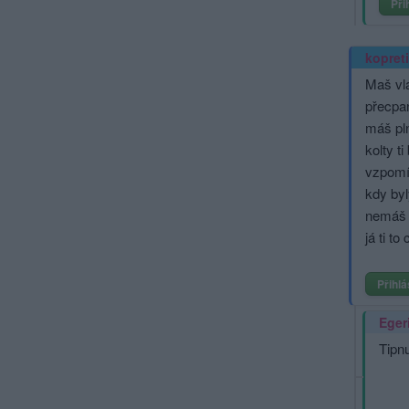
Při
kopret
Maš vla
přecpan
máš pl
kolty t
vzpomí
kdy byl
nemáš 
já ti to
Přihlá
Eger
Tipnu