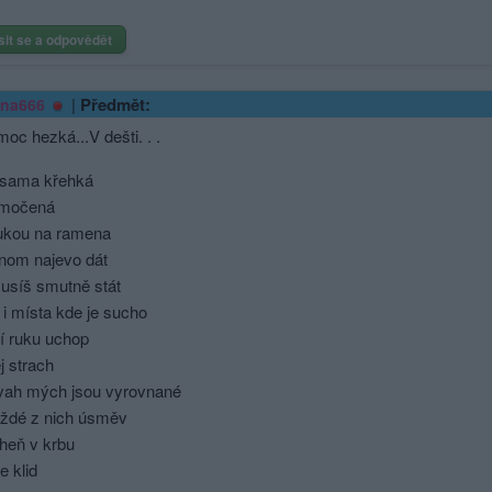
sit se a odpovědět
|
Předmět:
ina666
oc hezká...V dešti. . .
i sama křehká
omočená
 rukou na ramena
enom najevo dát
usíš smutně stát
 i místa kde je sucho
í ruku uchop
j strach
vah mých jsou vyrovnané
aždé z nich úsměv
heň v krbu
e klid