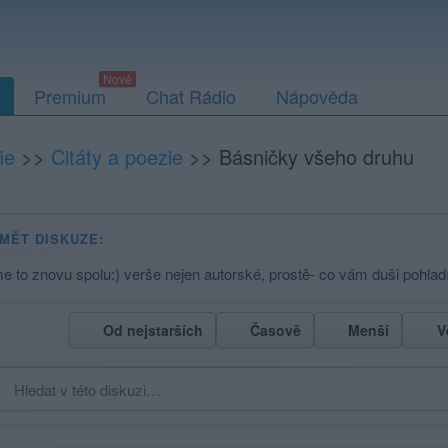
Premium
Chat Rádio
Nápověda
ie
>>
Citáty a poezie
>>
Básničky všeho druhu
MĚT DISKUZE:
 to znovu spolu:) verše nejen autorské, prostě- co vám duši pohladí
Od nejstarších
Časově
Menší
V