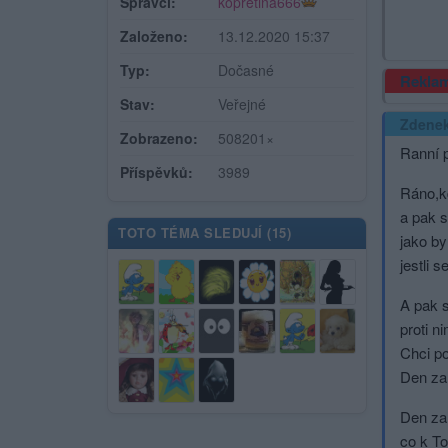
Správci:
kopretina666
Založeno:
13.12.2020 15:37
Typ:
Dočasné
Rekla
Stav:
Veřejné
Zdene
Zobrazeno:
508201×
Ranní 
Příspěvků:
3989
Ráno,kd
a pak s
TOTO TÉMA SLEDUJÍ (
15
)
jako by
jestli 
A pak s
proti n
Chci po
Den za
Den za 
co k To