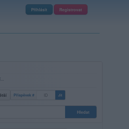
Přihlásit
Registrovat
...
ětší
Příspěvek #
Jít
Hledat