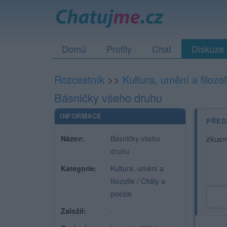
Domů
Profily
Chat
Diskuze
Rozcestník
>>
Kultura, umění a filozof
Básničky všeho druhu
INFORMACE
PŘED
Název:
Básničky všeho
zkusme
druhu
Kategorie:
Kultura, umění a
filozofie
/
Citáty a
poezie
Založil:
-