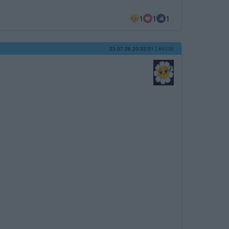
1
1
1
23.07.26 20:32:01
|
#4038