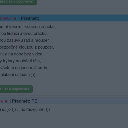
hlásit se a odpovědět
|
Předmět:
ina666
stní vesnici ,krásnou značku,
ou lednici ,novou pračku,
nou zásuvku rad a mouder,
i bezpečně kloužou z pouzder,
nky na doby bez videa,
y kytary součástí těla,
však to co jenom já smím,
 chlubení osladím )))
sit se a odpovědět
|
Předmět:
RE:
ia
 si, jó ))) ...no radějc né. )))