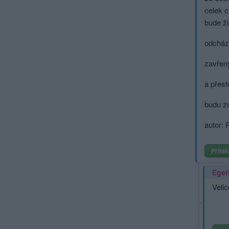
celek 
bude ži
odcház
zavřen
a přest
budu z
autor: 
Přihlá
Eger
Velic