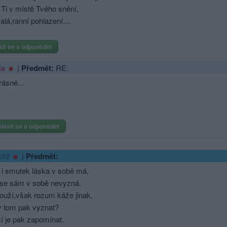
 Ti v místě Tvého snění,
lá,ranní pohlazení....
sit se a odpovědět
|
Předmět:
RE:
ia
rásné...
hlásit se a odpovědět
|
Předmět:
k52
 i smutek láska v sobě má,
 se sám v sobě nevyzná.
ouží,však rozum káže jinak,
v tom pak vyznat?
í je pak zapomínat.