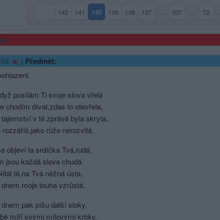
142
141
140
139
138
137
…
107
…
72
(aktuální strana)
ma
|
Předmět:
k52
pohlazení
yž posílám Ti svoje slova vřelá
e chodím dívat,zdas to otevřela,
 tajemství v té zprávě byla skryta,
se rozzáříš,jako růže nerozvitá.
e objeví ta srdíčka Tvá,rudá,
im jsou každá slova chudá.
líbit tě,na Tvá něžná ústa,
 dnem moje touha vzrůstá.
dnem pak píšu další sloky,
bě míří svými mílovými kroky.