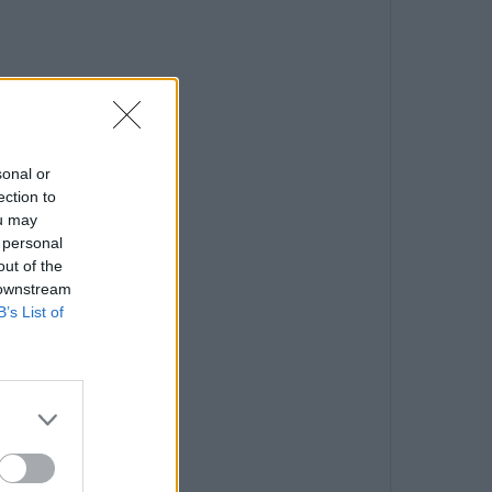
sonal or
ection to
ou may
 personal
out of the
 downstream
B’s List of