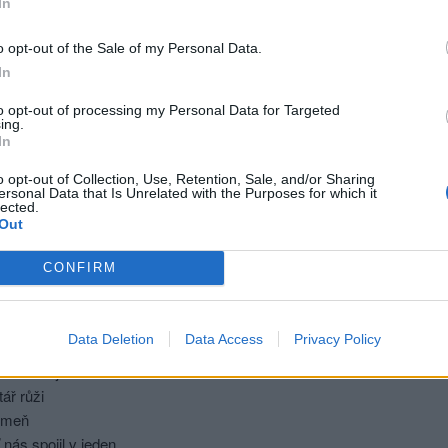
In
 se zdála nekonečná
a těla v sousoší
o opt-out of the Sale of my Personal Data.
 vždy chladný poznal žár vášně
In
eruší
to opt-out of processing my Personal Data for Targeted
a chvíle okusila
ing.
na den kdy zas žila
In
 co je lidství
o opt-out of Collection, Use, Retention, Sale, and/or Sharing
.
ersonal Data that Is Unrelated with the Purposes for which it
lected.
Out
e slunce v plné síle
dná ve snech toulavá
CONFIRM
ti pramen vlasů z čela
estává
namísto probuzení
Data Deletion
Data Access
Privacy Policy
vění
líbat tvojí tvář
tář růži
omeň
 nás spojil v jeden