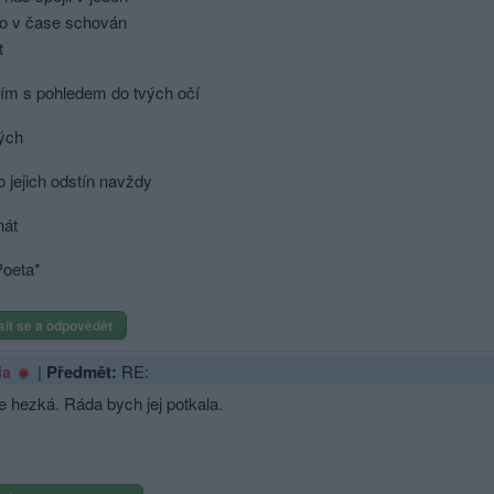
co v čase schován
t
ím s pohledem do tvých očí
ých
o jejich odstín navždy
nát
Poeta*
sit se a odpovědět
|
Předmět:
RE:
ia
e hezká. Ráda bych jej potkala.