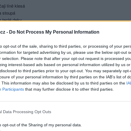
aji líně klesá
a stoupá
z teplé deky
jenom nos
cz -
Do Not Process My Personal Information
s v té horké chvíli
znaků
to opt-out of the sale, sharing to third parties, or processing of your per
ím nahodilé pohledy
formation for targeted advertising by us, please use the below opt-out s
ůdné
r selection. Please note that after your opt-out request is processed y
m ohledy
eing interest-based ads based on personal information utilized by us or
 své kráse celá
disclosed to third parties prior to your opt-out. You may separately opt-
tojíš tak smělá
losure of your personal information by third parties on the IAB’s list of
 chvěju
. This information may also be disclosed by us to third parties on the
IA
Participants
that may further disclose it to other third parties.
k zimou
malí a jeho střípky plynou
snou mozaikou doteků
 a tichých slůvek
l Data Processing Opt Outs
de ostych vládl
t
o opt-out of the Sharing of my personal data.