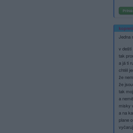
Přihlá
kopret
Jedna m
v dešt
tak pr
a já ti
chtěl j
že nem
že jsou
tak moj
a nemě
misky 
a na k
plane o
vyčaruj